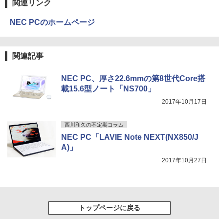
関連リンク
￥250
￥2,139
HP フレームレス モニター 23.8インチ P
3
￥14,990
￥572
￥1,117
24v G4 IPSパネル フルHD HDMI VGA 中
NEC PCのホームページ
古モニター
￥7,700
自分の思いを言葉にする こどもアウトプ
4
【2026年アップグレード版】AOKIMI ワイヤ
BUGS LIFE
スーパーの裏でヤニ吸うふたり 9巻 (デジタル
ット図鑑 [ 樺沢 紫苑 ]
関連記事
レスイヤホン bluetooth イヤホン V12 小型
版ビッグガンガンコミックス)
by Amazon 炭酸水 ラベルレス 500ml ×24本
軽量 ブルートゥースHi-Fi 最大36時間再生 ぶ
強炭酸水 ペットボトル 500ミリリットル (Sm
￥250
￥1,650
るーとゅーす コードレス ENCノイズキャン
art Basic)
￥810
モバイルモニター 15.6インチ InnoView
NEC PC、厚さ22.6mmの第8世代Core搭
4
セリング 自動ペアリング Type-C充電 マイク
モバイルディスプレイ 自立型 1920*1080
載15.6型ノート「NS700」
付き 防水 タッチ式音量調整 スポーツ/通勤/通
￥1,625
FHD ポータブルモニター IPS液晶パネル
学/WEB会議(ホワイト)
2017年10月17日
薄型 軽量 持ち運び 壁掛けに対応 Switc
h/PS3/PS4/PS5/Xbox One/PC/スマホ/U
On My Road (Stadium ver.)
ONE PIECE モノクロ版 115 (ジャンプコミッ
SWAN-白鳥ー完結記念プレミアムセット
5
￥1,964
SBType-C/標準HDMI対応【選べる種
クスDIGITAL)
[ 有吉 京子 ]
コカ・コーラ やかんの麦茶 from 爽健美茶 ラ
西川和久の不定期コラム
類】タッチ/ケース付き/4Kタイプ
ベルレス 650mlPET×24本
￥250
NEC PC「LAVIE Note NEXT(NX850/J
￥594
￥21,534
Xiaomi シャオミ REDMI Buds 8 Lite ワイヤ
￥8,980
A)」
￥1,653
レスイヤホン Bluetooth 5.4 ノイズキャンセ
2017年10月27日
リング ANC 36時間再生
￥2,980
モバイルモニター 10.5インチ FHD1280P
5
モバイルディスプレイ 高輝度400nits 10
0%sRGB 超軽量260g 極細ベゼル ポータ
ブルモニター IPSパネル HDR対応 USB T
トップページに戻る
ype-C/mini HDMI接続可 ゲーム機/携帯