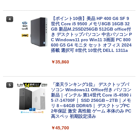
ト Let's note CF-SV7 中古ノートパソコ
ン 軽量 ノートパソコン 薄型 パソコン 中
古PC 中古ノート SSD1TB
【ポイント10倍】美品 HP 400 G6 SF 9
4
￥23,800
世代 Core i5 9500 メモリ8GB 16GB 32
GB 新品M.2SSD256GB 512GB office付
き デスクトップパソコン 中古パソコン P
C Windows11 pro Win11 3画面 PC 800
【1500円OFFクーポン】【タッチパネル
600 G5 G4 モニタ セット オフィス 2024
4
&WEBカメラ搭載】ノートパソコン 2in1
搭載 選択可 8世代 10世代 DELL 1311a
タブレットPC 13.3インチ SSD128GB メ
モリ8GB Core i3 第8世代 Microsoft Off
￥35,860
ice付き Windows11 東芝 dynabook D8
3 ノートパソコン 中古 PC パソコン 中古
ノートPC 中古ノート 最大SSD512GB
「楽天ランキング1位」 デスクトップパ
5
￥24,800
ソコン Windows11 Office付き パソコン
新品｜インテル 第14世代 Core i5-4590 i
5 i7-14700F｜ SSD 256GB～2TB｜メモ
リ 8～64GB DDR4/5｜ デスクトップPC
【中古】【モニターにムラあり・激安ご
2年保証 激安 高性能 ゲーム 本体のみ PC
5
奉仕】 ノートパソコン / DELL Latitude
高スペッ 初期設定済み
3520 / 第11世代Corei5 / SSD256GB / メ
モリー8GB / Windows11 / USB / micro
￥45,700
SD / type-C / Bluetooth / HDMI / ACア
ダプター / MS-office搭載