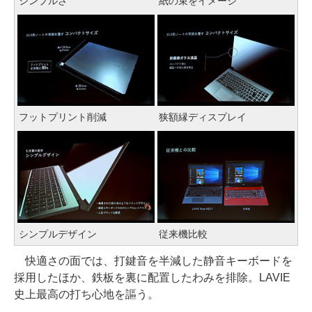
シンプルさ
紙の束をイメージ
フットプリント削減
狭額縁ディスプレイ
シンプルデザイン
従来機比較
快適さの面では、打鍵音を半減した静音キーボードを
採用したほか、鉄板を裏に配置したわみを排除。LAVIE
史上最高の打ち心地を謳う。