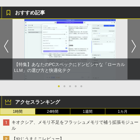
電話/PC/Mac対応
おすすめ記事
￥8,999
【特集】あなたのPCスペックにドンピシャな「ローカル
LLM」の選び方と快適化テク
●
●
●
●
●
アクセスランキング
1時間
24時間
1週間
1カ月
キオクシア、メモリ不足をフラッシュメモリで補う拡張モジュー
ル
【やじうまミニレビュー】