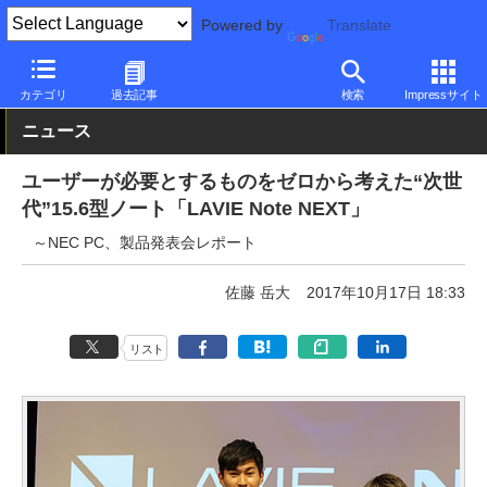
Powered by
Translate
PC Watch
パソコン/タブレット/スマートフォン
ノートパソコン
カテゴリ
過去記事
検索
Impressサイト
ニュース
ユーザーが必要とするものをゼロから考えた“次世
代”15.6型ノート「LAVIE Note NEXT」
～NEC PC、製品発表会レポート
佐藤 岳大
2017年10月17日 18:33
リスト