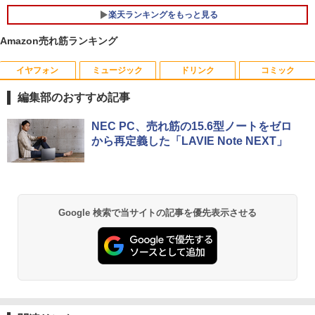
楽天ランキングをもっと見る
￥29,800
Amazon売れ筋ランキング
イヤフォン
ミュージック
ドリンク
コミック
HP ProDisplay P222va 液晶モニター 2
あさドラ！（10） （ビッグ コミックス
1
1
1.5インチワイド 黒 ブラック 1920×1080
〔スペシャル〕） [ 浦沢直樹 ]
編集部のおすすめ記事
（フルHD）白色LEDバックライト VAパ
ネル ミニ D-sub VGA DisplayPort ディ
￥990
Anker Soundcore P40i オフホワイト
BRUCE WAYNE feat. Flo Milli, ATL Jacob
【Amazon.co.jp限定】 い・ろ・は・す 2L P
薬屋のひとりごと 17巻 (デジタル版ビッグガ
スプレイ【中古】
NEC PC、売れ筋の15.6型ノートをゼロ
[Explicit]
ET ラベルレス ×8本
ンガンコミックス)
から再定義した「LAVIE Note NEXT」
￥5,990
￥4,400
￥250
￥1,001
￥770
路傍のフジイ（7） （ビッグ コミック
2
ス） [ 鍋倉夫 ]
JAPANNEXT｜ジャパンネクスト モニタ
2
Anker Soundcore P31i ブラック
BRUCE WAYNE feat. Flo Milli, ATL Jacob
by Amazon 天然水 ラベルレス 500ml ×24本
異世界居酒屋「のぶ」(22) (角川コミックス・
Google 検索で当サイトの記事を優先表示させる
ーアームガス式液晶ディスプレイアーム
￥880
[Explicit]
富士山の天然水 バナジウム含有 水 ミネラル
エース)
15-32インチ対応 耐荷重2-6.5kg 3軸 垂
ウォーター ペットボトル 静岡県産 500ミリリ
￥4,990
直 水平 多関節 JN-GB12SV JN-GB12SV
ットル (Smart Basic)
￥250
￥832
JN-GB12SV
￥1,380
￥5,437
ミウラ折り小冊子付き 宇宙兄弟（46）
3
特装版 （講談社キャラクターズA） [ 小
Anker Soundcore Liberty 5 ミッドナイトブ
On My Road (Stadium ver.)
HUNTER×HUNTER モノクロ版 39 (ジャンプ
山 宙哉 ]
ラック
コミックスDIGITAL)
by Amazon 天然水ラベルレス 2L×9本