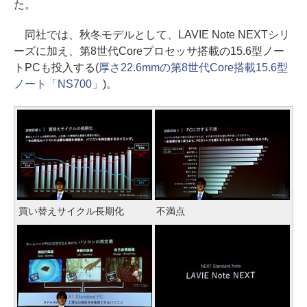
た。
同社では、秋冬モデルとして、LAVIE Note NEXTシリ
ーズに加え、第8世代Coreプロセッサ搭載の15.6型ノー
トPCも投入する(
厚さ22.6mmの第8世代Core搭載15.6型
ノート「NS700」
)。
買い替えサイクル長期化
不満点