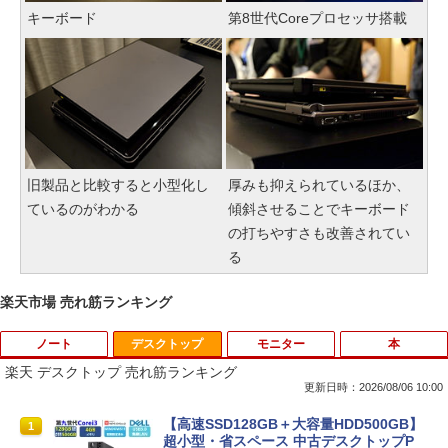
キーボード
第8世代Coreプロセッサ搭載
旧製品と比較すると小型化し
厚みも抑えられているほか、
ているのがわかる
傾斜させることでキーボード
の打ちやすさも改善されてい
る
楽天市場 売れ筋ランキング
ノート
デスクトップ
モニター
本
楽天 デスクトップ 売れ筋ランキング
更新日時：2026/08/06 10:00
【8/05.8/10限定！お買い物マラソン×5の
【高速SSD128GB＋大容量HDD500GB】
1
1
つく日｜ポイント最大49.5倍】【中古・
超小型・省スペース 中古デスクトップP