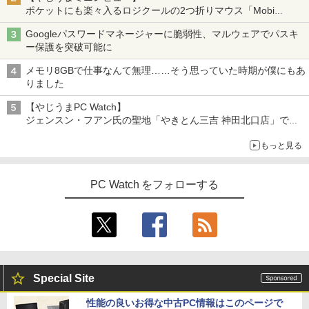
ポケットにも楽々入るロジクールの2つ折りマウス「Mobi
Fold」。その気になるギミックとは？
Googleパスワードマネージャーに脆弱性、マルウェアでパスキ
ー保護を突破可能に
メモリ8GBで仕事なんて無理……そう思っていた時期が僕にもあ
りました
【やじうまPC Watch】
ジェンスン・フアン氏の聖地「やきとん三吉 神田北口店」で
「ご来店記念コース」を娘と堪能
もっと見る
～コース名を変更したのはNVIDIAに怒られたからではない
PC Watch をフォローする
Special Site
性能の良いお得な中古PC情報はこのページで