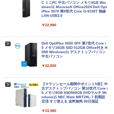
本体のみ・コードあり・充電器付き】Le
C ミニPC 中古パソコン メモリ4GB Win
novo 300e Chromebook 2nd Gen 81M
dows11 Microsoft Office2024 Dell Opt
B0034JP Bランク【日曜日以外即日発
iPlex 3070 第9世代 Core i3-9100T 無線
送】【送料無料】
LAN USB3.0
￥5,380
￥22,980
MS限定クーポンあり! 高性能 第10世代 C
Dell OptiPlex 3050 SFF 第7世代 Core i
2
2
eleron CPUにアップグレード中! 中古ノ
5 メモリ16GB SSD 512GB Office付き H
ートパソコン Windows11 SSD換装対応
DMI Windows11 デスクトップパソコン
中古パソコン ノート Windows11 おまか
中古パソコン
せパソコン 無線LAN DVDドライブ Offic
e付き ノートパソコン 中古 パソコン ノ
￥32,800
ートPC
￥19,800
【マラソンセール期間中ポイント5倍】中
3
古デスクトップパソコン 第10世代 Core i
5 メモリ8GB SSD500GB DVDマルチ Wi
【1500円OFFクーポン】ノートパソコン
ndows11 NEC Mate MRT29L-7 初期設
3
中古パソコン 12.1インチ SSD256GB メ
定済 すぐ使える 送料無料 90日保証
モリ8GB Corei5 8世代 Microsoft Office
付き Windows11 Panasonic レッツノー
￥33,980