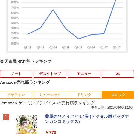
楽天市場 売れ筋ランキング
ノート
デスクトップ
モニター
本
Amazon売れ筋ランキング
イヤフォン
ミュージック
ドリンク
コミック
【中古・Aランク】富士通 ARROWS Tab
Windows10 Pro 64BIT HP EliteDesk 70
【お買い物マラソン 連動ポイントアッ
キングダム 80 （ヤングジャンプコミッ
1
1
1
1
Amazon ゲーミングデバイス の売れ筋ランキング
Q7310 Aランク 第10世代 Core i5-10210
5 G2 SFF AMD PRO A4-8350B R5 4GB
プ】エレコム モニターアーム 専用 モニ
クス） [ 原 泰久 ]
U メモリ4GB SSD128GB 13.3型 フルHD
SSD 256GB DVD 中古パソコン デスクト
ターマウントホルダー VESA穴無しモニ
更新日時：2026/08/06 12:06
タッチパネル Windows11 Office 2019
ップ
ター用 アームなし ブラック ELECOM D
￥770
Anker Soundcore P40i オフホワイト
BRUCE WAYNE feat. Flo Milli, ATL Jacob
by Amazon 天然水 ラベルレス 500ml ×24本
薬屋のひとりごと 17巻 (デジタル版ビッグガ
純正キーボード・ペン付 整備済み品 送料
PA-DPK1327BK
[Explicit]
富士山の天然水 バナジウム含有 水 ミネラル
ンガンコミックス)
無料
￥12,800
ウォーター ペットボトル 静岡県産 500ミリリ
￥5,990
￥1,850
ットル (Smart Basic)
￥250
￥770