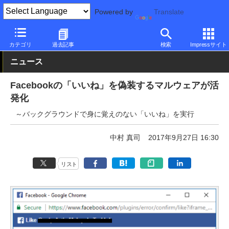
Powered by
Translate
PC Watch
市場
セキュリティ
その他
カテゴリ
過去記事
検索
Impressサイト
ニュース
Facebookの「いいね」を偽装するマルウェアが活
発化
～バックグラウンドで身に覚えのない「いいね」を実行
中村 真司
2017年9月27日 16:30
リスト