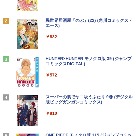
￥29,800
「こうして日本人だけが騙される」マス
2
￥1,380
コミが報じない「国際政治
【★最大100%ポイント】省スペース ミ
2
ニパソコン デル DELL OptiPlex 3050 M
サンワサプライ モニタアーム CR-LA301
2
Anker Soundcore P31i ブラック
BRUCE WAYNE feat. Flo Milli, ATL Jacob
異世界居酒屋「のぶ」(22) (角川コミックス・
新品 ノートパソコン office2019 付き Wi
icro 第6世代 Core i3 メモリ:4GB SSD:1
￥2,970
2
[Explicit]
エース)
【Amazon.co.jp限定】 い・ろ・は・す 2L P
ndows11 Pro オフィス搭載 14.1インチ
28GB USB 3.0 DisplayPort HDMI Wi-fi
￥1,960
ET ラベルレス ×8本
￥4,990
WEBカメラ内蔵 【到着後レビューでプレ
無線LAN 2画面同時出力可能 Windows1
￥250
￥832
ゼント！】 (平日15時までに決済確認が
0 Windows11 ミニデスクトップ ミニPC
￥1,001
取れたら即日出荷)
￥15,800
妹は知っている（8） 【電子限定特典つ
3
￥29,800
き】 【電子書籍】[ 雁木万里 ]
Anker Soundcore Liberty 5 ミッドナイトブ
On My Road (Stadium ver.)
HUNTER×HUNTER モノクロ版 39 (ジャンプ
Dell E1715S/17型パソコンPC モニター
3
ラック
コミックスDIGITAL)
by Amazon 天然水ラベルレス 2L×9本
薄型小型LED液晶モニタ /1280x1024(VG
￥792
￥250
A,DP) SXGA HD/VESA準拠/非光沢/入力
中古パソコン HP ProDesk 400 G7 Small
3
￥14,990
￥572
端子D-sub(VGA)/DisplayPort【整備済
￥1,117
【今だけ】全品ポイント10倍 お買い物マ
【Core i3(3.6GHz)/8GB/500GB HDD/Wi
3
み中古品】
ラソン★8/4～8/11★中古パソコン ノー
n11Pro】 HP 当社3ヶ月間保証 イオシス
トPC hp ProBook 450 G7 Core i3 1011
0U メモリ16GB 中古SSD 2.5インチ500
￥6,980
盛土等防災マニュアルの解説 [ 盛土等防
￥18,800
4
GB Windows11 Pro 64bit【送料無料】
【2026年アップグレード版】AOKIMI ワイヤ
BUGS LIFE
スーパーの裏でヤニ吸うふたり 9巻 (デジタル
災研究会 ]
【1年保証】
レスイヤホン bluetooth イヤホン V12 小型
版ビッグガンガンコミックス)
コカ・コーラ やかんの麦茶 from 爽健美茶 ラ
軽量 ブルートゥースHi-Fi 最大36時間再生 ぶ
ベルレス 650mlPET×24本
￥250
￥20,900
るーとゅーす コードレス ENCノイズキャン
￥29,800
￥810
【選べる2色 コスパ抜群】モバイルモニ
中古パソコン | HP | ProOne 600 G5 All-i
4
4
セリング 自動ペアリング Type-C充電 マイク
￥1,653
ター 15.6インチ フルHD 100%sRGB 非
n-One | Windows11 | 一体型 | 一年保証
付き 防水 タッチ式音量調整 スポーツ/通勤/通
光沢IPS パネル Type-C対応 miniHDMI V
| 第9世代 | Core i3 9100T 3.1(～最大3.7)
学/WEB会議(ホワイト)
ESA対応 650g/889g 2色から選択可能 モ
GHz | MEM:8GB | SSD:256GB(NVMe) |
ニター サブディスプレイ テレワーク 在
ちいかわ タロット 22枚のオリジナル
【Windows11】【15.6型大画面】【コス
DVD-ROM | 無線LAN:なし | Webカメラ
On My Road (Stadium ver.)
ONE PIECE モノクロ版 115 (ジャンプコミッ
5
4