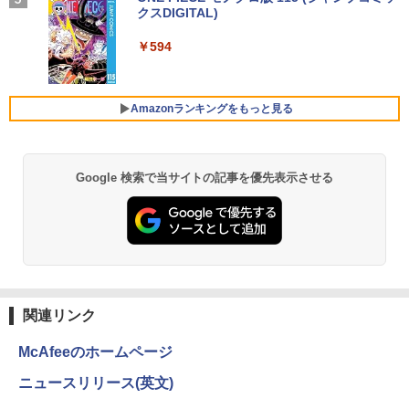
￥1,964
宅勤務 UPERFECT
カード付き [ ナガノ ]
パ重視モデル】 TOSHIBA dynabook B5
内蔵 | フルHD | Win11Pro64Bit | ACアダ
クスDIGITAL)
by Amazon 炭酸水 ラベルレス 500ml ×24本
5 第8世代 Core i5 8250U/1.60GHz 16G
プター付属
強炭酸水 ペットボトル 500ミリリットル (Sm
￥250
B SSD256GB M.2 スーパーマルチ Wind
￥8,999
art Basic)
￥1,650
￥594
ows11 64bit WPSOffice 15.6インチ HD
Xiaomi シャオミ REDMI Buds 8 Lite ワイヤ
￥19,980
カメラ テンキー 無線LAN 中古パソコン
レスイヤホン Bluetooth 5.4 ノイズキャンセ
￥1,625
ノートパソコン PC Notebook
リング ANC 36時間再生
Amazonランキングをもっと見る
HumanCentric マウンティングブラケッ
5
￥30,500
ト インテルNUC対応 VESAモニターアー
￥2,980
【エントリーでポイント100％還元チャ
5
ム延長プレート NUCミニPCコンピュー
ンス】GMKtec G10 ミニPC【AMD Ryz
タ対応
en 5 3500U DDR4 16GB 512GB/256GB/
1T SSD】4C/8T 3.7GHz 64GB 16T拡張
Google 検索で当サイトの記事を優先表示させる
良品 フルHD 13.3インチ TOSHIBA dyna
Windows11 Pro 8K/4K 3画面出力 LAN *
￥4,900
5
book G83HU Windows11 卓越性能 第1
2 WiFi5 Bluetooth5.0 Nucbox みにpc
1世代Core i5-1135G7 16GB 爆速NVMe
Ryzen 5 N95/N97/N100/4300U/N150よ
式256GB-SSD カメラ 無線Wi-Fi6 リカバ
り高性能
リ Office付き Win11【中古ノートパソコ
ン 中古パソコン 中古PC】税込送料無料
￥61,999
あす楽対応 即日発送（Windows10も対
応可能）
関連リンク
￥30,990
McAfeeのホームページ
ニュースリリース(英文)