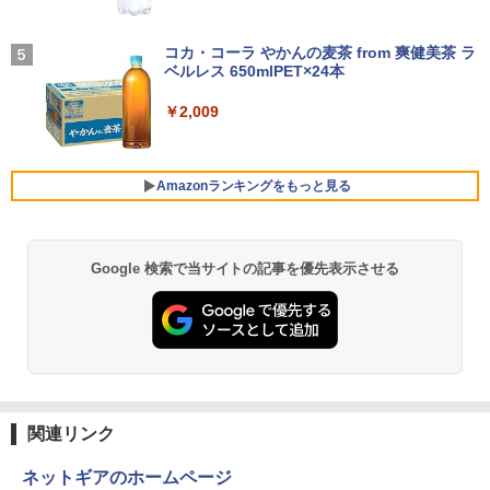
学/WEB会議(ホワイト)
11.6インモバイルモニターIPS小型ディス
4
プレイ 1366x768 防眩光 薄型 軽量USB
BUGS LIFE
魔女と傭兵（9） 【電子書籍】[ 宮木真人
5
￥1,964
Type-C HDMIサブモニター スピーカー内
]
コカ・コーラ やかんの麦茶 from 爽健美茶 ラ
ノートパソコン 14インチ 新品 Windows
蔵Rasp PI5 /PC/Macなど対応ポータブル
ベルレス 650mlPET×24本
4
￥250
11 Pro Office搭載 日本語キーボード メ
ディスプレイ (ブラック, 11.6)
￥792
モリ 8GB SSD 128GB 256GB 512GB 1
Xiaomi シャオミ REDMI Buds 8 Lite ワイヤ
￥2,009
TB Webカメラ WiFi Bluetooth 選べる
レスイヤホン Bluetooth 5.4 ノイズキャンセ
￥9,280
カラー 14型 薄型 軽量 初心者 学習向け P
リング ANC 36時間再生
C ピンク シルバー 最短当日出荷
￥3,480
Amazonランキングをもっと見る
￥29,800
【お買い物マラソ開催中！P最大31.5%還
5
元】5年保証/Type-C/100Hz 24インチ モ
ニター USB-C IPSパネル スピーカー内蔵
HDR10 Adaptive Sync VESA対応 チル
Google 検索で当サイトの記事を優先表示させる
薬屋のひとりごと 17巻 (デジタル版ビッグガ
超軽量 フルHD｜富士通 U939｜中古ノー
ト調整可 オフィス用PCモニター フレー
5
ンガンコミックス)
トパソコン Windows11 office付き｜Co
ムレス Type-C/HDMIポート 高画質 FHD
re i5 第8世代｜メモリ 8GB SSD 256GB
フルHD 液晶モニター Minifire MF24X3C
￥770
｜フルHD｜中古ノートパソコン 軽量｜
モバイルPC｜Fujitsu｜ノートパソコン
￥11,999
｜ノートPC｜中古パソコン｜パソコン｜
中古PC
異世界居酒屋「のぶ」(22) (角川コミックス・
￥29,800
エース)
関連リンク
￥832
ネットギアのホームページ