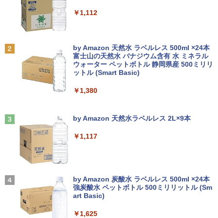
￥7,990
￥250
￥1,112
トランスフォーマーFANBOOK 2026
2
【新古品】2026年福袋 ノートパソコン
【良い】送料無料 TF: PHILIPS / フィ
2
2
Windows11 ノートPC 14インチノート
リップス 23.8型 ワイド HDMI 24インチ
￥2,500
Anker Soundcore P31i ブラック
BRUCE WAYNE feat. Flo Milli, ATL Jacob
by Amazon 天然水 ラベルレス 500ml ×24本
パソコン 4GB 64GB パソコンOffice搭載
液晶モニター 243V7Q フルHD(1920x10
[Explicit]
富士山の天然水 バナジウム含有 水 ミネラル
薄型ノートPC インテルCeleron 第11世
80) スピーカー搭載 動作良品 中古
ウォーター ペットボトル 静岡県産 500ミリリ
￥5,990
代 日本語キーボードデュアル USB3.0 WI
【3ケ月保証】
ットル (Smart Basic)
￥250
FI Bluetooth テレワーク応援 初心者向
け
￥6,480
￥1,380
機動警察パトレイバーシバシゲオ×ぴあ
3
￥21,800
（ぴあMOOK）
Anker Soundcore Liberty 5 ミッドナイトブ
On My Road (Stadium ver.)
ラック
by Amazon 天然水ラベルレス 2L×9本
￥1,925
モバイルモニター 15.6インチ InnoView
3
￥250
モバイルディスプレイ 自立型 1920*1080
￥14,990
￥1,117
【1500円OFFクーポン】【訳アリ】【W
FHD ポータブルモニター IPS液晶パネル
3
EBカメラ＋フルHD】ノートパソコン 中
薄型 軽量 持ち運び 壁掛けに対応 Switc
古パソコン 13.3インチ SSD256GB メモ
h/PS3/PS4/PS5/Xbox One/PC/スマホ/U
リ8GB Core i5-1135G7 第11世代 Micro
SBType-C/標準HDMI対応【選べる種
高校野球神奈川グラフ（2026） 第108回
4
soft Office付き Windows11 東芝 dyna
類】タッチ/ケース付き/4Kタイプ
【2026年アップグレード版】AOKIMI ワイヤ
On My Road (Stadium ver.)
全国高校野球選手権神奈川大会 [ 神奈川
book G83 中古 PC パソコン ノートPC S
レスイヤホン bluetooth イヤホン V12 小型
新聞社 ]
by Amazon 炭酸水 ラベルレス 500ml ×24本
SD1TB メモリ16GB 軽量 薄型 ダイナブ
軽量 ブルートゥースHi-Fi 最大36時間再生 ぶ
強炭酸水 ペットボトル 500ミリリットル (Sm
￥8,980
￥250
ック
るーとゅーす コードレス ENCノイズキャン
art Basic)
￥2,200
セリング 自動ペアリング Type-C充電 マイク
付き 防水 タッチ式音量調整 スポーツ/通勤/通
￥29,800
￥1,625