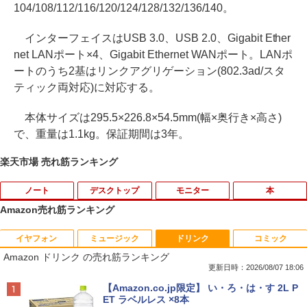
104/108/112/116/120/124/128/132/136/140。
インターフェイスはUSB 3.0、USB 2.0、Gigabit Ether
net LANポート×4、Gigabit Ethernet WANポート。LANポ
ートのうち2基はリンクアグリゲーション(802.3ad/スタ
ティック両対応)に対応する。
本体サイズは295.5×226.8×54.5mm(幅×奥行き×高さ)
で、重量は1.1kg。保証期間は3年。
楽天市場 売れ筋ランキング
ノート
デスクトップ
モニター
本
Amazon売れ筋ランキング
イヤフォン
ミュージック
ドリンク
コミック
Amazon(アマゾン) タブレットPC New F
PHILIPS/フィリップス 241V8/11 / 23.8型
なぜ、あの人のがんは消えたのか？
1
1
1
Amazon ドリンク の売れ筋ランキング
ire Max 11(2023年発売) グレー B0B2SD
ワイド 液晶ディスプレイ FullHD/HDMI
8BVX ［11型 /Wi-Fiモデル /ストレージ：
ケーブル標準添付【中古/送料無料】※沖
更新日時：2026/08/07 18:06
￥3,828
64GB］ B0B2SD8BVX [振込不可]
縄、離島を除く
Anker Soundcore P40i ブラック
BRUCE WAYNE feat. Flo Milli, ATL Jacob
【Amazon.co.jp限定】 い・ろ・は・す 2L P
[Explicit]
ET ラベルレス ×8本
￥19,980
￥5,500