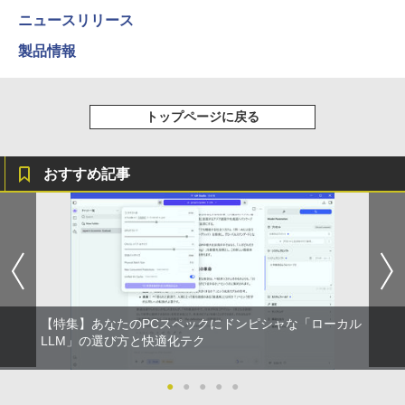
ニュースリリース
ONE PIECE モノクロ版 115 (ジャンプコミッ
製品情報
クスDIGITAL)
￥594
トップページに戻る
HUNTER×HUNTER モノクロ版 39 (ジャンプ
おすすめ記事
コミックスDIGITAL)
￥572
スーパーの裏でヤニ吸うふたり 9巻 (デジタル
版ビッグガンガンコミックス)
【特集】あなたのPCスペックにドンピシャな「ローカル
￥810
LLM」の選び方と快適化テク
●
●
●
●
●