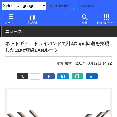
Powered by
Translate
PC Watch
半導体/周辺機器
無線
NETGEAR
カテゴリ
過去記事
検索
Impressサイト
ニュース
ネットギア、トライバンドで計4Gbps転送を実現
した11ac無線LANルータ
佐藤 岳大
2017年9月12日 14:22
リスト