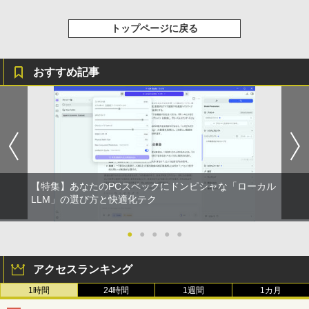
ore i7 第4世代 Office付き メモリ16GB
レスイヤホン bluetooth イヤホン V12 小型
コミックスDIGITAL)
門サエコ ]
by Amazon 天然水ラベルレス 2L×9本
SSD512GB 初期設定済 ホワイト ブラッ
軽量 ブルートゥースHi-Fi 最大36時間再生 ぶ
￥250
ク
トップページに戻る
るーとゅーす コードレス ENCノイズキャン
￥572
￥878
￥1,117
セリング 自動ペアリング Type-C充電 マイク
付き 防水 タッチ式音量調整 スポーツ/通勤/通
￥69,800
学/WEB会議(ホワイト)
おすすめ記事
BUGS LIFE
スーパーの裏でヤニ吸うふたり 9巻 (デジタル
あかね噺 23 【電子書籍】[ 末永裕樹 ]
5
￥1,964
版ビッグガンガンコミックス)
コカ・コーラ やかんの麦茶 from 爽健美茶 ラ
GMKtec GMK-K8 PLUS-32/1T-W11Pro
ベルレス 650mlPET×24本
4
￥250
￥572
(8845HS)
￥810
Xiaomi シャオミ REDMI Buds 8 Lite ワイヤ
￥2,009
レスイヤホン Bluetooth 5.4 ノイズキャンセ
￥124,800
リング ANC 36時間再生
￥2,980
【特集】あなたのPCスペックにドンピシャな「ローカル
LLM」の選び方と快適化テク
デスクトップPC Ryzen7 5700G メモリ1
5
6GB SSD1TB B550 グラボなし
●
●
●
●
●
￥148,700
アクセスランキング
1時間
24時間
1週間
1カ月