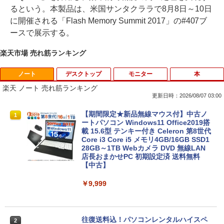
るという。本製品は、米国サンタクララで8月8日～10日
に開催される「Flash Memory Summit 2017」の#407ブ
ースで展示する。
楽天市場 売れ筋ランキング
ノート
デスクトップ
モニター
本
楽天 ノート 売れ筋ランキング
更新日時：2026/08/07 03:00
【期間限定★新品無線マウス付】中古ノ
1
ートパソコン Windows11 Office2019搭
載 15.6型 テンキー付き Celeron 第8世代
Core i3 Core i5 メモリ4GB/16GB SSD1
28GB～1TB Webカメラ DVD 無線LAN
店長おまかせPC 初期設定済 送料無料
【中古】
￥9,999
往復送料込！パソコンレンタルハイスペ
2