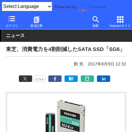
Powered by
Translate
PC Watch
半導体/周辺機器
SSD
東芝
カテゴリ
過去記事
検索
Impressサイト
ニュース
東芝、消費電力を4割削減したSATA SSD「SG6」
劉 尭
2017年8月9日 12:32
リスト