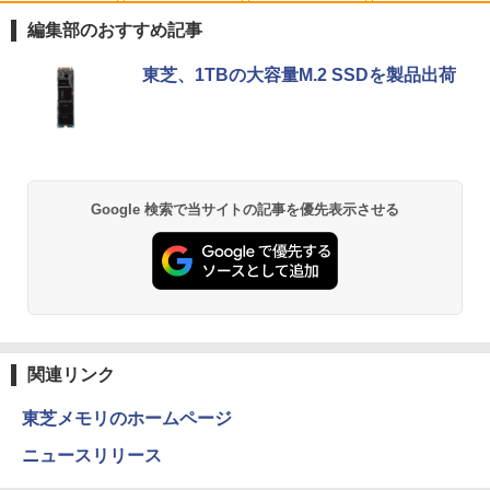
1
1
プパソコン Windows 11【Office付】
花沢健吾 ]
編集部のおすすめ記事
【Windows 11 Pro 64Bit搭載】DELL O
ptiplexシリーズ Core i5搭載/4G/新品SS
￥792
Anker Soundcore P40i オフホワイト
BRUCE WAYNE feat. Flo Milli, ATL Jacob
【Amazon.co.jp限定】 い・ろ・は・す 2L P
薬屋のひとりごと 17巻 (デジタル版ビッグガ
D 120GB/DVD-ROM/送料無料【オプショ
東芝、1TBの大容量M.2 SSDを製品出荷
[Explicit]
ET ラベルレス ×8本
ンガンコミックス)
ン色々有】
￥7,990
￥250
￥1,112
￥770
￥24,800
熱帯魚・水草大図鑑 定番種から新種まで
2
￥6,600
Anker Soundcore P31i ブラック
BRUCE WAYNE feat. Flo Milli, ATL Jacob
by Amazon 天然水 ラベルレス 500ml ×24本
異世界居酒屋「のぶ」(22) (角川コミックス・
Google 検索で当サイトの記事を優先表示させる
【エントリーでポイント100％還元のチ
2
[Explicit]
富士山の天然水 バナジウム含有 水 ミネラル
エース)
ャンス】GMKtec ミニpc G3 Pro Intel C
ウォーター ペットボトル 静岡県産 500ミリリ
￥5,990
ore i3 10110U 16GB DDR4 64GBまで増
ットル (Smart Basic)
￥250
￥832
設 512GB SSD M.2 2242 最大8TB Wind
ows11 Pro mini pc 4.1GHz WIFI6 BT5.
￥1,380
2 小型PC VESA対応 ミニパソコン 2画面
看護師・看護学生のためのレビューブッ
3
高性能 みにpc nucbox 省エネ デスクト
ク 2027 [ 岡庭 豊 ]
ップPC
Anker Soundcore Liberty 5 アプリコットピ
On My Road (Stadium ver.)
ONE PIECE モノクロ版 115 (ジャンプコミッ
ンク
クスDIGITAL)
by Amazon 炭酸水 ラベルレス 500ml ×24本
￥6,930
関連リンク
強炭酸水 ペットボトル 500ミリリットル (Sm
￥66,248
￥250
art Basic)
￥-
￥594
東芝メモリのホームページ
￥1,625
ニュースリリース
[VETESA正規販売店]デスクトップパソ
これから俺は、後輩に抱かれます 6【電
3
4
コン PC 一体型 新品 Windows11 27型 C
【2026年アップグレード版】AOKIMI ワイヤ
On My Road (Stadium ver.)
HUNTER×HUNTER モノクロ版 39 (ジャンプ
子限定かきおろし付】 【電子書籍】[ 佳