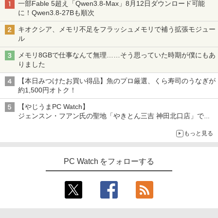
一部Fable 5超え「Qwen3.8-Max」8月12日ダウンロード可能
に！Qwen3.8-27Bも順次
キオクシア、メモリ不足をフラッシュメモリで補う拡張モジュー
ル
メモリ8GBで仕事なんて無理……そう思っていた時期が僕にもあ
りました
【本日みつけたお買い得品】魚のプロ厳選、くら寿司のうなぎが
約1,500円オトク！
【やじうまPC Watch】
ジェンスン・フアン氏の聖地「やきとん三吉 神田北口店」で
「ご来店記念コース」を娘と堪能
もっと見る
～コース名を変更したのはNVIDIAに怒られたからではない
PC Watch をフォローする