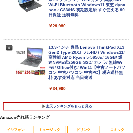
Wi-Fi Bluetooth Windows11 東芝 dyna
book G83/HS 初期設定済 すぐ使える 90
日保証 送料無料
￥29,980
13.3インチ 良品 Lenovo ThinkPad X13
5
Gen2 Type-20XJ フルHD / Windows11/
高性能 AMD Ryzen 5-5650u/ 16GB/ 爆
速NVMe式256GB-SSD/ カメラ/ 無線Wi-
Fi6/ Office付き/ Win11【中古ノートパソ
コン 中古パソコン 中古PC】税込送料無
料 あす楽対応 当日発送
￥34,990
楽天ランキングをもっと見る
Amazon売れ筋ランキング
イヤフォン
ミュージック
ドリンク
コミック
ポイント10倍 中古パソコン デスクトッ
アンダーニンジャ（18） 【電子書籍】[