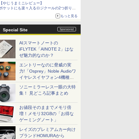
【やじうまミニレビュー】
ポケットにも楽々入るロジクールの2つ折りマ
ウス「Mobi Fold」。その気になるギミックと
もっと見る
は？
Special Site
AIスマートノートの
iFLYTEK「AINOTE 2」はな
ぜ魅力的なのか？
エントリーなのに脅威の実
力!「Osprey」Noble Audioワ
イヤレスイヤフォン4機種を
一気に聴く
ソニーミラーレス一眼の大特
集！ 見どころ記事まとめ
お値段そのままでメモリ倍
増！メモリ32GBの「お得な
ゲーミングノート」
レイズのプレミアムカー向け
ブランドHOMURAから