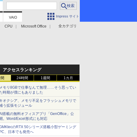
Impress サイト
全カテゴリ
CPU
Microsoft Office
アクセスランキング
時間
24時間
1週間
1カ月
メモリ8GBで仕事なんて無理……そう思ってい
た時期が僕にもありました
キオクシア、メモリ不足をフラッシュメモリで
補う拡張モジュール
AI搭載の無料オフィスアプリ「GenOffice」公
開。Word/Excel形式にも対応
GMKtecのRTX 50シリーズ搭載小型ゲーミング
PC、日本でも発売へ