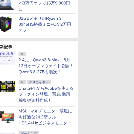
が3万円オフで15万9,800円
に
32GBメモリのRyzen 9
8945HS搭載ミニPCが2万円
オフ
新記事
AI
2.4兆「Qwen3.8-Max」8月
12日オープンウェイト公開！
Qwen3.8-27Bも順次！
AI
クリエイター
ChatGPTからAdobeを使える
プラグイン登場。写真/動画
編集や資料作成も
MSI、マルチモニター環境に
も好適な24.5型フル
HD/144Hzビジネスモニター
ゲーミング