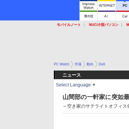
モバイルノート
NUC/小型パソコン
M
SSD
キーボード
マウス
PC Watch
市場
動向
Dell
ニュース
Select Language
▼
山間部の一軒家に突如最
～空き家のサテライトオフィス