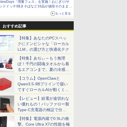
NewDays「増量フェス」を実施！おにぎり/サ
ンドイッチ/焼きそばなど16品が値段そのままで
ボリュームアップ
もっと見る
おすすめ記事
【特集】あなたのPCスペッ
クにドンピシャな「ローカル
LLM」の選び方と快適化テク
【特集】あぢぃ～もう無理
ぽ！千円の闘魂タオルから着
るエアコンまで、夏の冷感グ
ッズ一挙紹介
【コラム】OpenClawと
Qwen3.5-9Bプリインで届い
てすぐローカルAIが動くミニ
PC「SER9 Pro」
【レビュー】給電が途切れな
い優れもの！バッファロー製
Type-C充電器の検証で分か
ったこと
【特集】電源内蔵で0.9Lの衝
撃。Core Ultra X7の性能を極