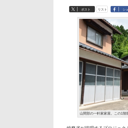
ポスト
リスト
シ
山間部の一軒家家屋。この1階