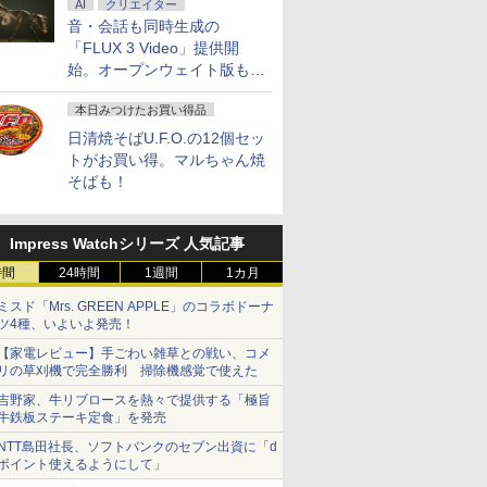
AI
クリエイター
音・会話も同時生成の
「FLUX 3 Video」提供開
始。オープンウェイト版も計
画
本日みつけたお買い得品
日清焼そばU.F.O.の12個セッ
トがお買い得。マルちゃん焼
そばも！
Impress Watchシリーズ 人気記事
時間
24時間
1週間
1カ月
ミスド「Mrs. GREEN APPLE」のコラボドーナ
ツ4種、いよいよ発売！
【家電レビュー】手ごわい雑草との戦い、コメ
リの草刈機で完全勝利 掃除機感覚で使えた
吉野家、牛リブロースを熱々で提供する「極旨
牛鉄板ステーキ定食」を発売
NTT島田社長、ソフトバンクのセブン出資に「d
ポイント使えるようにして」