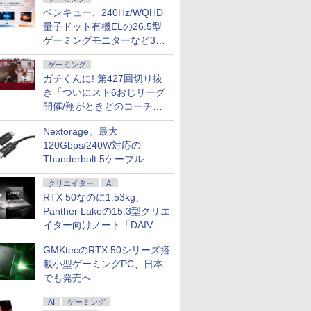
ベンキュー、240Hz/WQHD
量子ドット有機ELの26.5型
ゲーミングモニターなど3機
種
ゲーミング
ガチくんに! 第427回切り抜
き「ついにスト6おじリーグ
開催/翔がときどのコーチ就
任など」
Nextorage、最大
120Gbps/240W対応の
Thunderbolt 5ケーブル
クリエイター
AI
RTX 50なのに1.53kg、
Panther Lakeの15.3型クリエ
イター向けノート「DAIV
Z5」
GMKtecのRTX 50シリーズ搭
載小型ゲーミングPC、日本
でも発売へ
AI
ゲーミング