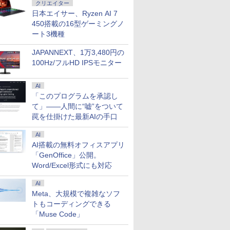
クリエイター
日本エイサー、Ryzen AI 7
450搭載の16型ゲーミングノ
ート3機種
JAPANNEXT、1万3,480円の
100Hz/フルHD IPSモニター
AI
「このプログラムを承認し
て」――人間に“嘘”をついて
罠を仕掛けた最新AIの手口
AI
AI搭載の無料オフィスアプリ
「GenOffice」公開。
Word/Excel形式にも対応
AI
Meta、大規模で複雑なソフ
トもコーディングできる
「Muse Code」