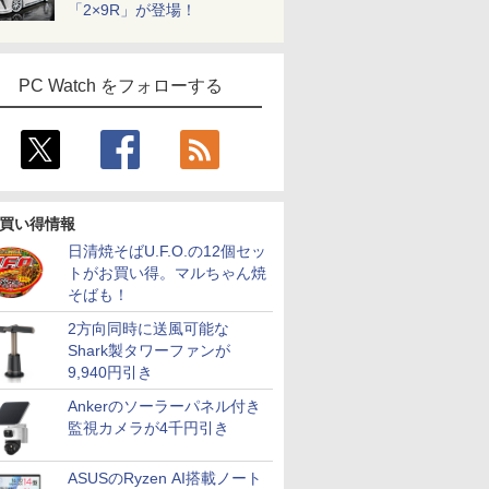
「2×9R」が登場！
PC Watch をフォローする
買い得情報
日清焼そばU.F.O.の12個セッ
トがお買い得。マルちゃん焼
そばも！
2方向同時に送風可能な
Shark製タワーファンが
9,940円引き
Ankerのソーラーパネル付き
監視カメラが4千円引き
ASUSのRyzen AI搭載ノート