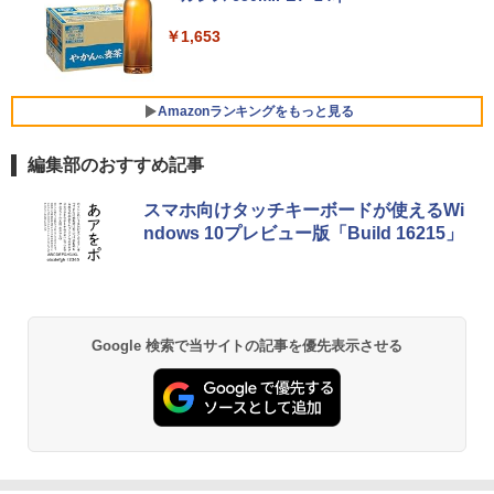
t's note｜中古ノートパソコン 軽量 薄型
USB3.2/HDMI 2.0×2 高速2.4G/5GWi-Fi
判 シルバーバック みぎのう そうぞう け
｜モバイルPC｜ノートパソコン B5サイ
BT4.2 省電力 小型パソコン
いさん もじをよむ・かく めいろ おかね
Xiaomi シャオミ REDMI Buds 8 Lite ワイヤ
￥1,653
ズ｜パソコン｜中古パソコン｜中古PC
【ph-A】
レスイヤホン Bluetooth 5.4 ノイズキャンセ
リング ANC 36時間再生
￥29,900
I-O DATA（アイ・オー・データ機器） 3
5
￥29,800
￥5,390
辺フレームレス＆広視野角ADSパネル
23.8型ワイド液晶ディスプレイ LCD-A24
￥2,980
Amazonランキングをもっと見る
1DBX ブラック
【新品】快適性能 デスクトップパソコン
5
編集部のおすすめ記事
【新品】【楽天1位！】ノートパソコン
パソコン 新品SSD Windows11 Office付
￥14,826
5
新品第13世代CPU搭載ノートPC Office
き インテル 第14世代 第13世代 Core i5-
薬屋のひとりごと 17巻 (デジタル版ビッグガ
付きノートパソコン 初心者向け Window
6400 I5-12400F i7 I5 3470 SSD 256GB~
スマホ向けタッチキーボードが使えるWi
ンガンコミックス)
s11 初期設定済 Webカメラ zoom 日本語
1TB メモリ 選択可 8GB 16GB 32GB デ
ndows 10プレビュー版「Build 16215」
キーボード 14.1型 Intel Celeron メモリ
スクトップPC 安い 本体のみ 高スペック
￥770
8GB SSD1TB(最大) 大容量バッテリービ
薄型 激安 省スペース 大容量 高性能
ジネス 大学生 プレゼント 学生向け
￥33,800
￥29,800
異世界居酒屋「のぶ」(22) (角川コミックス・
Google 検索で当サイトの記事を優先表示させる
エース)
￥832
HUNTER×HUNTER モノクロ版 39 (ジャンプ