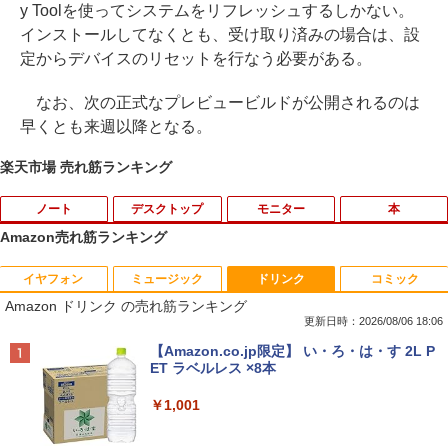
y Toolを使ってシステムをリフレッシュするしかない。
インストールしてなくとも、受け取り済みの場合は、設
定からデバイスのリセットを行なう必要がある。
なお、次の正式なプレビュービルドが公開されるのは
早くとも来週以降となる。
楽天市場 売れ筋ランキング
ノート
デスクトップ
モニター
本
Amazon売れ筋ランキング
イヤフォン
ミュージック
ドリンク
コミック
【★最大100%ポイント】【新生活応援・
【マラソンセール期間中ポイント5倍】中
HP モニター 21.5インチ P224 IPSパネル
職業訓練における指導の理論と実際 13訂
1
1
1
1
Amazon ドリンク の売れ筋ランキング
2026】【Office 2019 H&B】富士通 MU
古デスクトップパソコン Core i7 第9世代
フルHD HDMI DP VGA 中古ディスプレイ
版 [ 職業訓練教材研究会 ]
937/Celeron 3865U/メモリ:4GB/8GB/S
メモリ16GB M.2 SSD512GB DVD-ROM
更新日時：2026/08/06 18:06
SD:128GB/256GB/512GB/1TB/13.3型/
DisplayPort DVI 省スペース Windows1
￥7,700
￥4,950
Anker Soundcore P40i オフホワイト
BRUCE WAYNE feat. Flo Milli, ATL Jacob
【Amazon.co.jp限定】 い・ろ・は・す 2L P
フルHD/wifi/HDMI/USB3.0/中古 ノート
1 マウスコンピューター MPro-S201X 初
[Explicit]
ET ラベルレス ×8本
パソコン/モバイルPC/Windows11
期設定済 すぐ使える 90日保証 送料無料
￥5,990
￥250
￥1,001
￥9,999
￥37,980
中古 液晶モニター I-O DATA A241DW 2
ちいかわ なんか小さくてかわいいやつ 全
2
2
3.8インチ フルHD ADSパネル 非光沢｜H
巻(1-8)セット 全巻新品 蔦屋書店