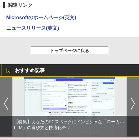
コミックスDIGITAL)
関連リンク
￥572
Microsoftのホームページ(英文)
ニュースリリース(英文)
スーパーの裏でヤニ吸うふたり 9巻 (デジタル
版ビッグガンガンコミックス)
トップページに戻る
￥810
おすすめ記事
ONE PIECE モノクロ版 115 (ジャンプコミッ
クスDIGITAL)
￥594
【特集】あなたのPCスペックにドンピシャな「ローカル
LLM」の選び方と快適化テク