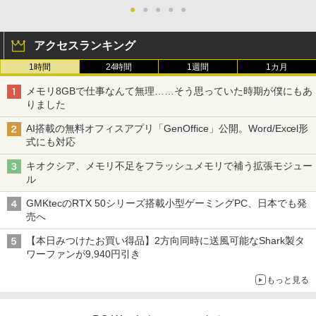
●
●
●
●
●
アクセスランキング
1時間
24時間
1週間
1カ月
メモリ8GBで仕事なんて無理……そう思っていた時期が僕にもあ
りました
AI搭載の無料オフィスアプリ「GenOffice」公開。Word/Excel形
式にも対応
キオクシア、メモリ不足をフラッシュメモリで補う拡張モジュー
ル
GMKtecのRTX 50シリーズ搭載小型ゲーミングPC、日本でも発
売へ
【本日みつけたお買い得品】2方向同時に送風可能なShark製タ
ワーファンが9,940円引き
もっと見る