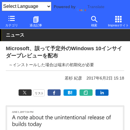
Powered by
Translate
PC Watch
ソフトウェア/アプリ
Windows
アップデート
カテゴリ
過去記事
検索
Impressサイト
ニュース
Microsoft、誤って予定外のWindows 10インサイ
ダープレビューを配布
～インストールした場合は端末の初期化が必要
若杉 紀彦
2017年6月2日 15:18
リスト