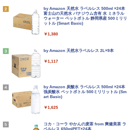
DMI・アナログRGB対応｜スピーカー内
Anker Soundcore P31i ブラック
BRUCE WAYNE feat. Flo Milli, ATL Jacob
by Amazon 天然水 ラベルレス 500ml ×24本
蔵｜PC・事務用ディスプレイ
タブレットPC 中古パソコン Microsoft S
Dell OptiPlex 3070 SFF フルセット 21.
￥9,900
2
2
[Explicit]
富士山の天然水 バナジウム含有 水 ミネラル
urface Go Windows10 Pro Pentium 44
5インチモニター付き 第9世代 Core i5-9
ウォーター ペットボトル 静岡県産 500ミリリ
￥4,990
15Y メモリ 8GB SSD 128GB 10型 無線L
500 メモリ8GB/16GB SSD256GB Wind
￥8,800
ットル (Smart Basic)
￥250
AN Wi-Fi 10インチ B5 本体 / 3ヶ月保証
ows 11 Pro WPS Office 2 無線Wi-Fi DV
中古パソコン 中古PC 中古ノートパソコ
D 中古 デスクトップパソコン
￥1,380
ン 初期設定済み office付き (8351a)
深在性う蝕に対するVital Pulp Therapy
3
￥43,800
歯髄保存か抜髄かは患者のために [ 辺見
【楽天1位!1,600円OFFクーポン 8/4 20:
3
Anker Soundcore Liberty 5 ミッドナイトブ
On My Road (Stadium ver.)
￥15,880
浩一 ]
00-8/11 01:59】Xiaomi Monitor A24i 20
ラック
by Amazon 天然水ラベルレス 2L×9本
26 ディスプレイ 1080P 23.8インチ 144
￥250
Hzリフレッシュレート sRGB99% 1670
￥19,800
￥14,990
万色 300nits ΔE＜1 低ブルーライト 大
￥1,117
Dell OptiPlex 7080 SFF 第10世代 Core
3
画面 TÜV認証 目にやさしい 調整可能な
新品ノートパソコン VETESA Intel Celer
i5 メモリ16GB SSD 512GB Office付き
3
スタンド VESA
on Windows11 Office付き メモリ16GB
Type-C Windows11 デスクトップPC 中
SSD1TB 15.6型 FHD Webカメラ テンキ
古パソコン
ゾンビのあふれた世界で俺だけが襲われ
4
ー 薄型 軽量 初心者 学生 ビジネス
【2026年アップグレード版】AOKIMI ワイヤ
On My Road (Stadium ver.)
￥12,580
ない 5 【電子書籍】[ 増田ちひろ ]
レスイヤホン bluetooth イヤホン V12 小型
by Amazon 炭酸水 ラベルレス 500ml ×24本
￥54,800
軽量 ブルートゥースHi-Fi 最大36時間再生 ぶ
強炭酸水 ペットボトル 500ミリリットル (Sm
￥21,980
￥250
￥1,155
るーとゅーす コードレス ENCノイズキャン
art Basic)
セリング 自動ペアリング Type-C充電 マイク
【エントリーで最大全額ポイント還元｜
4
付き 防水 タッチ式音量調整 スポーツ/通勤/通
￥1,625
8/11まで】 ASUS｜エイスース PCモニ
NiPoGi ミニpc Intel N5030 【2026新モ
4
学/WEB会議(ホワイト)
ター Eye Care VA249HG [23.8型 /フルH
超得2,000円OFF&P2倍｜レッツノート｜
デル・業界超ミニ】 最大3.1Hz mini pc
4
D(1920×1080) /ワイド /120Hz]
Microsoft office 2019 H&B付き｜中古
Windows11 Pro 12GB+256GB SSD (4T
BUGS LIFE
＼レビュー投稿で選べるプレゼント／【
5
￥1,964
ノートパソコン Windows11 office付｜
B拡大可能) 4K 静音 高速熱放散 小型超軽
5歳 6歳 7冊セット】 七田式知力ドリル
コカ・コーラ やかんの麦茶 from 爽健美茶 ラ
メモリ8GB SSD256GB｜Panasonic Le
量ミニパソコン豊富なインターフェース
￥13,800
夏休み 子供 子供用 人気 幼児七田式 B5
ベルレス 650mlPET×24本
￥250