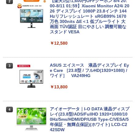
【楽天1位!1,600円OFFクーポン 8/4 20:
2
00-8/11 01:59】Xiaomi Monitor A24i 20
26 ディスプレイ 1080P 23.8インチ 144
Hzリフレッシュレート sRGB99% 1670
万色 300nits ΔE＜1 低ブルーライト 大
画面 TÜV認証 目にやさしい 調整可能な
スタンド VESA
￥12,580
ASUS エイスース 液晶ディスプレイ Ey
3
e Care ［23.8型 / フルHD(1920×1080) /
ワイド］ VA249HG
￥13,800
アイオーデータ｜I-O DATA 液晶ディスプ
4
レイ(23.8型/ADS/FullHD 1920×1080/10
0Hz/5ms/HDMI/DP/USB Type-C/VESA/5
年保証・無輝点保証)(ホワイト) LCD-C2
42SDW