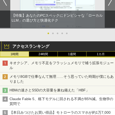
ベルレス 650mlPET×24本
￥250
￥810
Xiaomi シャオミ REDMI Buds 8 Lite ワイヤ
￥2,009
【特集】あなたのPCスペックにドンピシャな「ローカル
レスイヤホン Bluetooth 5.4 ノイズキャンセ
ROCKIN'ON JAPAN (ロッキング・オ
5
LLM」の選び方と快適化テク
リング ANC 36時間再生
ン・ジャパン) 2026年 10月号
￥3,480
￥1,080
●
●
●
●
●
アクセスランキング
1時間
24時間
1週間
1カ月
キオクシア、メモリ不足をフラッシュメモリで補う拡張モジュー
ル
メモリ8GBで仕事なんて無理……そう思っていた時期が僕にもあ
りました
HBMの速さとSSDの大容量を兼ね備えた「HBF」
Claude Fable 5、格下モデルに回される不満が85%減。生物学の
質問で
【本日みつけたお買い得品】モトローラのスマホが約1万7,000