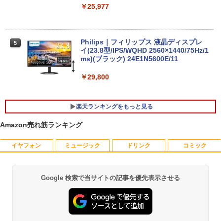
￥25,977
Philips｜フィリップス 液晶ディスプレ
5
イ(23.8型/IPS/WQHD 2560×1440/75Hz/1
ms)(ブラック) 24E1N5600E/11
￥29,800
楽天ランキングをもっと見る
Amazon売れ筋ランキング
イヤフォン
ミュージック
ドリンク
コミック
ギルティサークル（21） 【電子書籍】[
1
山本やみー ]
￥792
Google 検索で当サイトの記事を優先表示させる
Anker Soundcore P40i オフホワイト
BRUCE WAYNE feat. Flo Milli, ATL Jacob
【Amazon.co.jp限定】 い・ろ・は・す 2L P
薬屋のひとりごと 17巻 (デジタル版ビッグガ
[Explicit]
ET ラベルレス ×8本
ンガンコミックス)
￥7,990
￥250
￥1,112
￥770
片田舎のおっさん、剣聖になる 11 〜