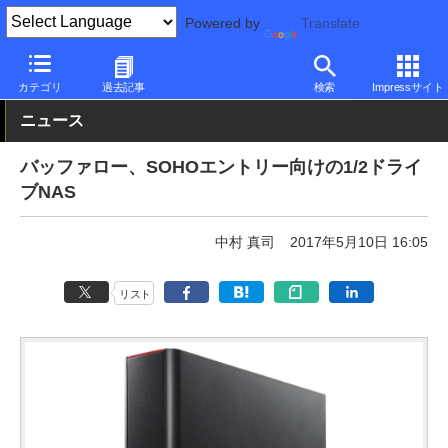
Powered by
Translate
PC Watch
半導体/周辺機器
NAS
バッファロー
カテゴリ
過去記事
検索
Impressサイト
ニュース
バッファロー、SOHOエントリー向けの1/2ドライ
ブNAS
中村 真司
2017年5月10日 16:05
リスト