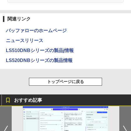
2
ただの田舎の剣術師範だったのに、大成
した弟子たちが俺を放ってくれない件〜
Anker Soundcore P31i ホワイト
BRUCE WAYNE feat. Flo Milli, ATL Jacob
by Amazon 天然水 ラベルレス 500ml ×24本
異世界居酒屋「のぶ」(22) (角川コミックス・
【電子書籍】[ 佐賀崎しげる ]
[Explicit]
富士山の天然水 バナジウム含有 水 ミネラル
エース)
関連リンク
ウォーター ペットボトル 静岡県産 500ミリリ
￥5,990
￥1,430
ットル (Smart Basic)
￥250
￥832
バッファローのホームページ
￥1,380
ニュースリリース
TACO直伝！ 知っているだけで劇的に上
3
Anker Soundcore Liberty 5 ミッドナイトブ
On My Road (Stadium ver.)
ONE PIECE モノクロ版 115 (ジャンプコミッ
LS510DNBシリーズの製品j情報
達する 人体ドローイングのコツ390 [ TA
ラック
クスDIGITAL)
by Amazon 天然水ラベルレス 2L×9本
CO（タコ） ]
LS520DNBシリーズの製品情報
￥250
￥14,990
￥594
￥1,117
￥2,420
トップページに戻る
【2026年アップグレード版】AOKIMI ワイヤ
On My Road (Stadium ver.)
HUNTER×HUNTER モノクロ版 39 (ジャンプ
ちいかわ なんか小さくてかわいいやつ 1
4
レスイヤホン bluetooth イヤホン V12 小型
コミックスDIGITAL)
by Amazon 炭酸水 ラベルレス 500ml ×24本
巻～7巻 コミックセット【 新品 】ナガノ
軽量 ブルートゥースHi-Fi 最大36時間再生 ぶ
強炭酸水 ペットボトル 500ミリリットル (Sm
￥250
講談社 ハチワレ うさぎ かわいい 楽しい
おすすめ記事
るーとゅーす コードレス ENCノイズキャン
art Basic)
￥572
切ない 描きおろしエピソード Twitter ツ
セリング 自動ペアリング Type-C充電 マイク
イッター X エックス コミック アニメ 漫
付き 防水 タッチ式音量調整 スポーツ/通勤/通
￥1,625
画 セット 全巻 ギフト 贈り物 プレゼント
学/WEB会議 6.0(オフホワイト)
クリスマス
BUGS LIFE
スーパーの裏でヤニ吸うふたり 9巻 (デジタル
￥2,599
版ビッグガンガンコミックス)
￥8,525
コカ・コーラ やかんの麦茶 from 爽健美茶 ラ