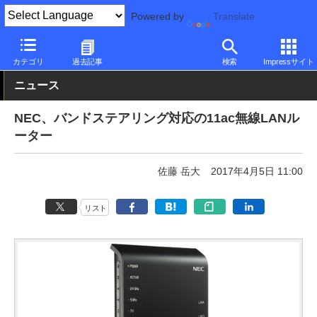
Powered by
Translate
PC Watch
半導体/周辺機器
無線
NEC
カテゴリ
過去記事
検索
Impressサイト
ニュース
NEC、バンドステアリング対応の11ac無線LANル
ーター
佐藤 岳大
2017年4月5日 11:00
リスト