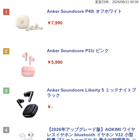
Q508 文教モデル 10.1型 WUXGA タブレ
済 第8世代 Corei5 デスクトップパソコン
バイルディスプレイ 1920x1280 フルHD
る〜（コミック） ： 6 【電子書籍】[ 灰
更新日時：2026/08/11 00:06
ットPC (Atom / 4GB / 128GB / Window
SSD512GB ＋ HDD1TB 中古 一体型 WI
3:2比率 100％sRGB広色域 高輝度300nit
刃ねむみ ]
Anker Soundcore P40i オフホワイト
s 11 & Office 2019 搭載) 本体＋専用キ
NDOWS11 メモリ8GB DVDマルチ キー
HDR対応 OTG対応 ポータブルモニター
ーボード付 ・初期設定不要
ボード マウス付 初期設定済 WEBカメラ
軽量 自立型 スピーカー内蔵Switch2 PS5
￥792
￥7,990
office付き TVチューナー PC 本体 送料込
XBOX PC Mac iPhone
￥9,800
￥63,800
￥11,999
ポケットモンスター ビジュアルアートブ
2
ック 30th anniversary Art Book of Pok
Anker Soundcore P31i ピンク
【★最大100%ポイント】【新生活応援・
emon Video Games developed by GA
2
2026】【Office 2019 H&B】富士通 MU
【★20％クーポン】MINISFORUM NAB
【送料無料】TF: DELL デル 超広視野角
ME FREAK BOOK2（-） （ポケモン
2
2
￥5,990
937/Celeron 3865U/メモリ:4GB/8GB/S
6 Lite ミニPC Intel® Core i5-12600H 1
P2421D QHD (2560x1440) 液晶モニター
ポケモン） [ 元宮秀介 ]
SD:128GB/256GB/512GB/1TB/13.3型/
6/32GB 512GB/1TB ミニパソコン Wi-Fi
23.8インチワイド ブラック LEDバックラ
フルHD/wifi/HDMI/USB3.0/中古 ノート
6 BT5.2 2x2500Mbps LAN有線無線接続
イト付 非光沢 ノングレア 液晶ディスプ
￥5,500
パソコン/モバイルPC/Windows11
両対応 HDMI×2 /USB-C×2 4K@60Hz 4
レイ 中古液晶モニター 高画質 昇降・回
画面出力 小型パソコン
転可能【3ケ月保証】
Anker Soundcore Liberty 5 ミッドナイトブ
￥9,999
ラック
￥109,799
￥14,800
創造錬金術師は自由を謳歌する 故郷を追
3
放されたら、魔王のお膝元で超絶効果の
￥-
マジックアイテム作り放題になりまし
＼ ★最大2555円OFFクーポン★／中古
た (7) 【電子書籍】[ 千月さかき ]
3
ノートパソコン 中古ノートPC おまかせ
-新品- mouse G TUNE DGI5G60JD65D
JAPANNEXT｜ジャパンネクスト モバイ
3
3
パソコン 15.6インチ SSD256GB メモリ
WHB3 ゲーミングデスクトップ
ル液晶ディスプレイ(10.5型/IPS/FHD+ 19
￥924
8GB Windows11 中古パソコン 富士通
20×1280/60Hz/50ms)(シルバー) JN-MD-
【2026年アップグレード版】AOKIMI ワイヤ
東芝 NEC HP DELL等 ノートpc Office
IPS105FHDPR
レスイヤホン bluetooth イヤホン V12 小型
￥189,800
付き WIFI Bluetooth 激安PC 安いパソコ
軽量 ブルートゥースHi-Fi 最大36時間再生 ぶ