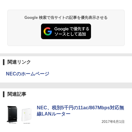
￥1,380
￥29,980
BRUCE WAYNE feat. Flo Milli, ATL Jacob
ONE PIECE モノクロ版 115 (ジャンプコミッ
Google 検索で当サイトの記事を優先表示させる
[Explicit]
クスDIGITAL)
【Amazon.co.jp限定】 い・ろ・は・す 2L P
ET ラベルレス ×8本
￥250
￥594
￥1,112
On My Road (Stadium ver.)
異世界居酒屋「のぶ」(22) (角川コミックス・
エース)
by Amazon 天然水ラベルレス 2L×9本
￥250
関連リンク
￥832
￥1,117
NECのホームページ
見知らぬ糸
スーパーの裏でヤニ吸うふたり 9巻 (デジタル
版ビッグガンガンコミックス)
by Amazon 炭酸水 ラベルレス 500ml ×24本
関連記事
強炭酸水 ペットボトル 500ミリリットル (Sm
￥250
art Basic)
￥810
NEC、税別5千円の11ac/867Mbps対応無
線LANルーター
￥1,625
2017年6月1日
On My Road (Stadium ver.)
HUNTER×HUNTER モノクロ版 39 (ジャンプ
コミックスDIGITAL)
【Amazon.co.jp限定】 伊藤園 磨かれて、澄