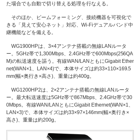
た場合でも自動で切り替える処理を行なえる。
そのほか、ビームフォーミング、接続機器を可視化で
きる「見えて安心ネット」対応、Wi-Fiデュアルバンド中
継機能などを備える。
WG1900HPは、3×4アンテナ搭載の無線LANルータ
ー。5GHz帯で1,300Mbps、2.4GHz帯で600Mbps(256QA
M)の転送速度を謳う。有線WAN/LANともにGigabit Ether
net(WAN×1、LAN×4)で、本体サイズは約33×110×169.5
mm(幅×奥行き×高さ)、重量は約400g。
WG1200HP2は、2×2アンテナ搭載の無線LANルータ
ー。最大転送速度は5GHz帯で867Mbps、2.4GHz帯で30
0Mbps。有線WAN/LANともにGigabit Ethernet(WAN×1、
LAN×3)で、本体サイズは約33×97×146mm(幅×奥行き×
高さ)、重量は約200g。