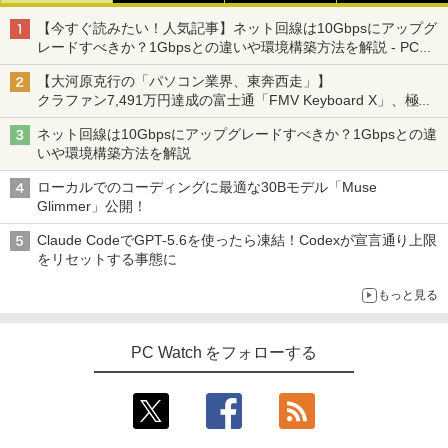
【今すぐ読みたい！人気記事】ネット回線は10Gbpsにアップグ
レードすべきか？1Gbpsとの違いや環境構築方法を解説 - PC
Watch
【大河原克行の「パソコン業界、東奔西走」】
クラファン7,491万円達成の富士通「FMV Keyboard X」、極限
の静音化を追求
ネット回線は10Gbpsにアップグレードすべきか？1Gbpsとの違
いや環境構築方法を解説
ローカルでのコーディングに最適な30Bモデル「Muse
Glimmer」公開！
Claude CodeでGPT-5.6を使ったら凍結！Codexが宣言通り上限
をリセットする事態に
もっと見る
PC Watch をフォローする