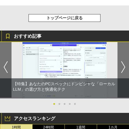
みきった日本の水 2L 8本 ラベルレス [ ケース
￥250
] [ 水 ] [ ペットボトル ] [ 箱買い ] [ ストック
￥572
] [ 水分補給 ]
トップページに戻る
￥998
おすすめ記事
【特集】あなたのPCスペックにドンピシャな「ローカル
LLM」の選び方と快適化テク
●
●
●
●
●
アクセスランキング
1時間
24時間
1週間
1カ月