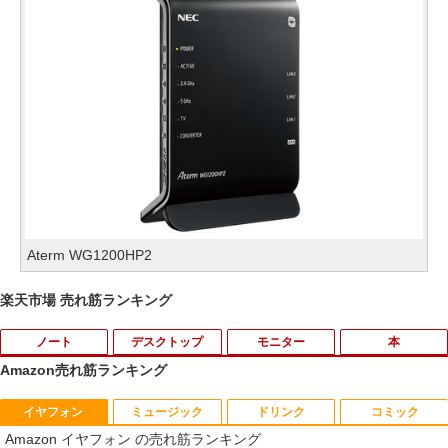
Aterm WG1200HP2
楽天市場 売れ筋ランキング
ノート
デスクトップ
モニター
本
Amazon売れ筋ランキング
イヤフォン
ミュージック
ドリンク
コミック
中古ノートパソコン・ windows11 offic
地デジ BS TV 視聴 Youtube 動画 23.8 i
モバイルモニター HAILESI S123E 12.3
ハーレム王の異世界プレス漫遊記 〜最強
1
1
1
1
Amazon イヤフォン の売れ筋ランキング
e付・整備済み品・富士通 ARROWS Tab
n NEC ラビ LAVIE Direct DA570M 整備
インチ タッチパネル タッチペン対応 モ
無双のおじさんはあらゆる種族を嫁にす