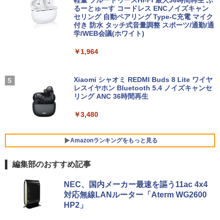
ン
るーとゅーす コードレス ENCノイズキャン
￥14,440
この素晴らしい世界に祝福を！(23) 【電
4
セリング 自動ペアリング Type-C充電 マイク
子書籍】[ 渡 真仁 ]
付き 防水 タッチ式音量調整 スポーツ/通勤/通
￥9,999
学/WEB会議(ホワイト)
【展示品・代引不可】 富士通 FUJITSU
4
￥924
デスクトップPC FMV Desktop Fシリー
【2,000円クーポン＋P最大31.5%還
4
￥1,964
ズ F77 27型 / Core i7-1260P / メモリ 16
元！】ゲーミングモニター 27インチモニ
GB / SSD 1TB / Windows 11 / 2024 Offi
HP Elite Dragonfly Windows11 64bit
ター 液晶ディスプレイ WQHD (2560x14
4
ce付き
タッチパネル液晶 WEBカメラ HDMI Cor
40) Fast IPS 200Hz 1ms(MPRT) 124%s
e i5 8265U メモリー8GB 高速SSD128G
RGB 低ブルーライトフリッカーフリーFr
Xiaomi シャオミ REDMI Buds 8 Lite ワイヤ
奇界／世界 佐藤健寿作品集 [ 佐藤健寿 ]
5
B 無線LAN B5サイズ モバイル フルHD
eeSync & G-Sync対応高輝度400cd/m²
￥229,800
レスイヤホン Bluetooth 5.4 ノイズキャンセ
液晶 ノートパソコン【中古】【30日保
PS5対応HDMI×2 DP×1.4 KTC H27T22C
リング ANC 36時間再生
￥5,940
証】1803966
3年保証
￥3,480
￥26,800
￥23,731
【★20%OFF】MINISFORUM MS-S1 M
5
ax ミニPC AMD Ryzen Al Max+ 395 /Ra
deon 8060S /128GB+2TB SSD/ 1 х HD
Amazonランキングをもっと見る
MI ・2 х USB4・2 х USB4 V2 /2 х 10Gb
E LAN ミニパソコン
「P15倍還元」ノートパソコン 第13世代
IOデータ ゲーミングモニター(ゲーミン
5
5
編集部のおすすめ記事
Intel 高速CPU搭載 Office2024付き｜Wi
グスタンド) GigaCrysta KH-GD243UDB
ndows11Pro 初期設定済｜14.1型液晶｜
-F ［23.8型 / フルHD(1920×1080) / ワイ
￥565,999
BRUCE WAYNE feat. Flo Milli, ATL Jacob
by Amazon 天然水 ラベルレス 500ml ×24本
薬屋のひとりごと 17巻 (デジタル版ビッグガ
メモリ8GB＋SSD512GB｜日本語キーボ
ド / 240Hz］ ブラック
NEC、国内メーカー最速を謳う11ac 4x4
[Explicit]
富士山の天然水 バナジウム含有 水 ミネラル
ンガンコミックス)
ード｜在宅勤務・学生・・テレワーク・
対応無線LANルーター「Aterm WG2600
ウォーター ペットボトル 静岡県産 500ミリリ
ビジネス・初心者最適｜Webカメラ・大
￥26,800
HP2」
ットル (Smart Basic)
容量バッテリー｜初期設定済みですぐ使
￥250
￥770
える！