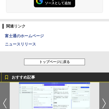
間再生 / コンパクト形状/持ち運びに便利 / IP5
ットル (Smart Basic)
￥250
￥770
5 防塵防水位規格/PSE技術基準適合】パープ
【マラソンP5倍/10%オフクーポン】中古
2
ル
￥1,380
ノートパソコン Dell Latitude 7200 2in
11～12世紀のフランドル伯の尚書部 [ 青
2
1 第8世代 Core i5 メモリ8GB SSD128G
山由美子 ]
￥9,990
B 12.3インチタッチパネルフルHD Wind
BRUCE WAYNE feat. Flo Milli, ATL Jacob
異世界居酒屋「のぶ」(22) (角川コミックス・
ows11 Pro カメラ Bluetooth Wi-Fi 送料
[Explicit]
エース)
関連リンク
【Amazon.co.jp限定】 い・ろ・は・す 2L P
￥5,500
無料 保証付き
ET ラベルレス ×8本
Anker Soundcore P31i ピンク
￥250
￥832
富士通のホームページ
￥16,900
￥1,112
￥5,990
ニュースリリース
【送料無料】これってむし歯になります
3
見知らぬ糸
ONE PIECE モノクロ版 115 (ジャンプコミッ
か？に根拠をもって答える本 代用甘味
中古 マイクロソフト Surface Pro 7 Cor
3
クスDIGITAL)
by Amazon 天然水ラベルレス 2L×9本
料を迷わず説明するために／久保庭雅恵
e i5 1035G4 第10世代 メモリ8GB SSD1
￥250
／監修 中村恵理子／著
トップページに戻る
28GB 12インチ Windows11 Home 無線
Anker Soundcore Liberty 5 ディープブルー
￥594
￥1,117
LAN Wi-Fi WEBカメラ Type-C 1866 1年
￥5,940
保証 レビュー特典:セキュリティソフト
￥14,990
Bランク ノートパソコン 中古ノートパソ
おすすめ記事
コン 中古PC
On My Road (Stadium ver.)
HUNTER×HUNTER モノクロ版 39 (ジャンプ
コミックスDIGITAL)
by Amazon 炭酸水 ラベルレス 500ml ×24本
スリランカ料理 ライス＆カリー、朝ごは
4
￥26,800
強炭酸水 ペットボトル 500ミリリットル (Sm
￥250
ん、軽食、スイーツからランプライスま
art Basic)
【2026年アップグレード版】AOKIMI ワイヤ
￥572
で、スリランカの食を深く知るための12
レスイヤホン bluetooth イヤホン V12 小型
5品 [ 濱田 祐介 ]
軽量 ブルートゥースHi-Fi 最大36時間再生 ぶ
￥1,625
【新品】【楽天1位！】ノートパソコン
4
るーとゅーす コードレス ENCノイズキャン