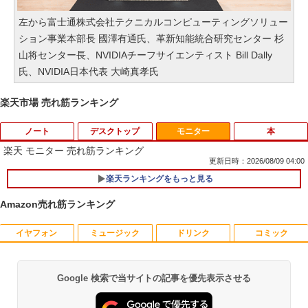
左から富士通株式会社テクニカルコンピューティングソリュー
ション事業本部長 國澤有通氏、革新知能統合研究センター 杉
山将センター長、NVIDIAチーフサイエンティスト Bill Dally
氏、NVIDIA日本代表 大崎真孝氏
楽天市場 売れ筋ランキング
ノート
デスクトップ
モニター
本
楽天 モニター 売れ筋ランキング
更新日時：2026/08/09 04:00
楽天ランキングをもっと見る
【期間限定 ポイント10倍】Lenovo Idea
1
Pad D330 10.1型 2-in-1 タブレットPC／
Amazon売れ筋ランキング
着脱式キーボード（intel 第九世代Celero
n N4000/4GB/64GB eMMC/HD IPS液晶
Type-C データ/充電可）/microSD対応
イヤフォン
ミュージック
ドリンク
コミック
りゅうおうのおしごと！21 〜白雪姫と
1
（最大128GB）/Windows 11 Pro／Dolb
竜王の結婚〜【完結記念メモリアルブッ
y Audio）【整備済み中古品】
ク付き特装版】 【電子書籍】[ 白鳥 士郎
]
Google 検索で当サイトの記事を優先表示させる
￥13,800
Anker Soundcore P42i (Bluetooth 6.1)【完
BRUCE WAYNE feat. Flo Milli, ATL Jacob
by Amazon 天然水 ラベルレス 500ml ×24本
薬屋のひとりごと 17巻 (デジタル版ビッグガ
全ワイヤレスイヤホン/ウルトラノイズキャン
[Explicit]
富士山の天然水 バナジウム含有 水 ミネラル
ンガンコミックス)
￥5,500
セリング 3.5 / マルチポイント接続 / 最大40時
ウォーター ペットボトル 静岡県産 500ミリリ