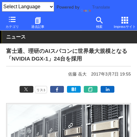
Powered by
Translate
PC Watch
市場
スパコン
富士通
カテゴリ
過去記事
検索
Impressサイト
ニュース
富士通、理研のAIスパコンに世界最大規模となる
「NVIDIA DGX-1」24台を採用
佐藤 岳大
2017年3月7日 19:55
リスト