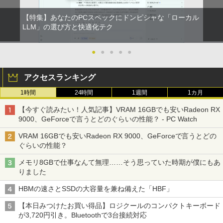
￥5,940
新品第13世代CPU搭載ノートPC Office
セリング 自動ペアリング Type-C充電 マイク
On My Road (Stadium ver.)
スーパーの裏でヤニ吸うふたり 9巻 (デジタル
付きノートパソコン 初心者向け Window
付き 防水 タッチ式音量調整 スポーツ/通勤/通
【特集】あなたのPCスペックにドンピシャな「ローカル
版ビッグガンガンコミックス)
【Amazon.co.jp限定】 伊藤園 磨かれて、澄
s11 初期設定済 Webカメラ zoom 日本語
学/WEB会議(ホワイト)
LLM」の選び方と快適化テク
みきった日本の水 2L 8本 ラベルレス [ ケース
￥250
キーボード 14.1型 Intel Celeron メモリ
] [ 水 ] [ ペットボトル ] [ 箱買い ] [ ストック
￥810
【中古】 三舟及び南洲の書 / 寺山葛常 /
8GB SSD1TB(最大) 大容量バッテリービ
5
￥1,964
] [ 水分補給 ]
巌南堂書店 [単行本]【宅配便出荷】
ジネス 大学生 プレゼント 学生向け
●
●
●
●
●
￥998
￥6,570
￥29,800
Xiaomi シャオミ REDMI Buds 8 Lite ワイヤ
アクセスランキング
レスイヤホン Bluetooth 5.4 ノイズキャンセ
リング ANC 36時間再生
1時間
24時間
1週間
1カ月
【最新Office2024】ノートパソコン 中古
5
￥3,480
Core i5 第10世代 Office付き NEC 15.6
【今すぐ読みたい！人気記事】VRAM 16GBでも安いRadeon RX
インチ メモリ16GB 新品SSD1TB DVDド
9000、GeForceで言うとどのぐらいの性能？ - PC Watch
ライブ WEBカメラ テンキー windows11
搭載 NEC中古ノートパソコン 安心保証
VRAM 16GBでも安いRadeon RX 9000、GeForceで言うとどの
初期設定済み VKT16X5 VRL21F7
ぐらいの性能？
￥27,800
メモリ8GBで仕事なんて無理……そう思っていた時期が僕にもあ
りました
HBMの速さとSSDの大容量を兼ね備えた「HBF」
【本日みつけたお買い得品】ロジクールのコンパクトキーボード
が3,720円引き。Bluetoothで3台接続対応