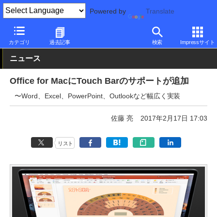
Powered by
Translate
PC Watch
ソフトウェア/アプリ
Microsoft Office
新機能
カテゴリ
過去記事
検索
Impressサイト
ニュース
Office for MacにTouch Barのサポートが追加
〜Word、Excel、PowerPoint、Outlookなど幅広く実装
佐藤 亮
2017年2月17日 17:03
リスト