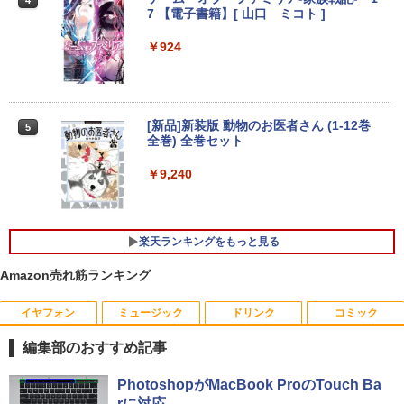
新品第13世代CPU搭載ノートPC Office
7 【電子書籍】[ 山口 ミコト ]
付きノートパソコン 初心者向け Window
s11 初期設定済 Webカメラ zoom 日本語
￥924
キーボード 14.1型 Intel Celeron メモリ
Yoothi 互換品 液晶 13.3インチ HP Pavili
4
8GB SSD1TB(最大) 大容量バッテリービ
on Aero 13-bg 13z-bg 13-bg0000 13z-
ジネス 大学生 プレゼント 学生向け
bg000 13-bg0xxx 13z-bg0xx 対応 1920
x1200 WUXGA IPS LED LCD 液晶ディ
￥29,800
スプレイ 修理交換用液晶パネル
[新品]新装版 動物のお医者さん (1-12巻
5
全巻) 全巻セット
￥10,200
￥9,240
【中古】【極軽極薄】東芝 dynabook G
4
83 13.3型FHD(1920x1080)液晶 第11世
代Core i5/ 16GB / SSD256GB / Webカ
Pixio PX279 Wave ゲーミングモニター
5
メラ内蔵 / USB Type-C / HDMI / 無線LA
240Hz Fast IPS 27インチ 白 パステル ブ
楽天ランキングをもっと見る
N Bluetooth / Win11 Pro搭載 /Office 20
ルー ピンク FHD かわいい 水色 ゲーム部
24 H&B / Aランク
屋 pcモニター ディスプレイ ピクシオ
Amazon売れ筋ランキング
￥37,400
￥15,800
イヤフォン
ミュージック
ドリンク
コミック
編集部のおすすめ記事
VETESA正規店 新品 ノートパソコン セ
5
ール office付き windows11 マウスセッ
Anker Soundcore P40i オフホワイト
BRUCE WAYNE feat. Flo Milli, ATL Jacob
【Amazon.co.jp限定】 い・ろ・は・す 2L P
薬屋のひとりごと 17巻 (デジタル版ビッグガ
PhotoshopがMacBook ProのTouch Ba
ト PC 15.6型 第12世代 Celeron N95 メ
[Explicit]
ET ラベルレス ×8本
ンガンコミックス)
rに対応