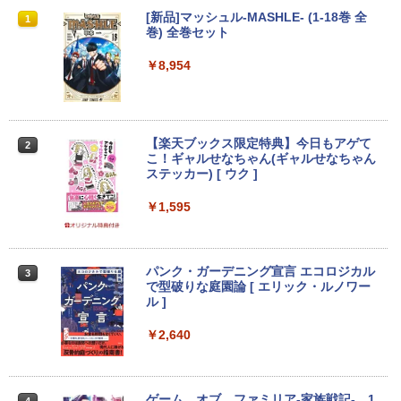
【期間限定破格金額！】新生活 新古品 W
中古24インチ液晶モニター PHILIPS 241
[新品]マッシュル-MASHLE- (1-18巻 全
1
1
1
in11搭載 パソコンノートパソコンoffice
B4L【中古】
巻) 全巻セット
付き 初心者向けノートPC 初期設定済 1
5.6型 インテル高速CPU ランダムで発送
￥6,600
￥8,954
メモリ4GB～ 高速SSD1TB 最大 フルHD
Webカメラ zoom 軽量薄型 無線 型番更
新で在庫処分
フィリップス（ディスプレイ） 221S9A/
2
￥9,980
【楽天ブックス限定特典】今日もアゲて
11 [21.5型液晶ディスプレイ/1920×1080/
2
こ！ギャルせなちゃん(ギャルせなちゃん
HDMI、D-Sub/スピーカー：あり/5年間
ステッカー) [ ウク ]
フル保証]
MS限定クーポンあり! 【Win11正式対
￥1,595
￥9,980
2
応】Webカメラ&テンキー付き ノートパ
ソコン 中古 パソコン メモリ 8GB 最大3
2GB 新品 SSD 256GB 高性能 第8世代 C
ore i5搭載 DVD 中古ノートパソコン Win
パンク・ガーデニング宣言 エコロジカル
【楽天1位！保護レザーケース付き】【タ
3
3
dows11 Pro 店長オススメ おまかせ 15.6
で型破りな庭園論 [ エリック・ルノワー
ッチ選択】 モバイルモニター 15.6インチ
型 無線LAN office付き 2026 福袋 ギフト
ル ]
ノングレア 非光沢 1080PフルHD コスパ
高画質 デュアルモニター サブモニター
￥29,800
ポータブルモニター ゲーミングモニター
￥2,640
リモートワーク IPS Tpye-C/mini HDMI
pc ミニPC iPhone対応
【新品】【楽天1位！】ノートパソコン
￥9,999
3
ゲーム オブ ファミリア-家族戦記- 1
4