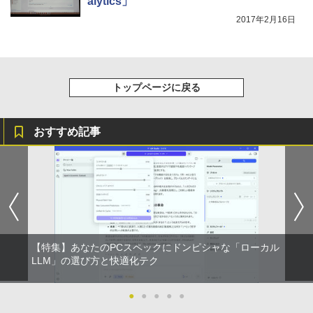
alytics」
学/WEB会議(ホワイト)
BUGS LIFE
スーパーの裏でヤニ吸うふたり 9巻 (デジタル
2017年2月16日
￥1,964
版ビッグガンガンコミックス)
コカ・コーラ やかんの麦茶 from 爽健美茶 ラ
ベルレス 650mlPET×24本
￥250
￥810
Xiaomi シャオミ REDMI Buds 8 Lite ワイヤ
￥2,009
レスイヤホン Bluetooth 5.4 ノイズキャンセ
トップページに戻る
リング ANC 36時間再生
￥3,480
おすすめ記事
【特集】あなたのPCスペックにドンピシャな「ローカル
LLM」の選び方と快適化テク
●
●
●
●
●