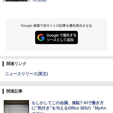
モリ16GB SSD512GB/1TB 安い 格安 ラ
￥7,990
ップトップ
￥250
￥1,112
￥770
￥49,800
Anker Soundcore P31i ブラック
BRUCE WAYNE feat. Flo Milli, ATL Jacob
by Amazon 天然水 ラベルレス 500ml ×24本
異世界居酒屋「のぶ」(22) (角川コミックス・
Google 検索で当サイトの記事を優先表示させる
[Explicit]
富士山の天然水 バナジウム含有 水 ミネラル
エース)
ウォーター ペットボトル 静岡県産 500ミリリ
￥5,990
ットル (Smart Basic)
￥250
￥832
￥1,380
Anker Soundcore Liberty 5 ミッドナイトブ
On My Road (Stadium ver.)
ONE PIECE モノクロ版 115 (ジャンプコミッ
ラック
クスDIGITAL)
by Amazon 天然水ラベルレス 2L×9本
関連リンク
￥250
￥14,990
￥594
￥1,117
ニュースリリース(英文)
【2026年アップグレード版】AOKIMI ワイヤ
On My Road (Stadium ver.)
HUNTER×HUNTER モノクロ版 39 (ジャンプ
関連記事
レスイヤホン bluetooth イヤホン V12 小型
コミックスDIGITAL)
by Amazon 炭酸水 ラベルレス 500ml ×24本
軽量 ブルートゥースHi-Fi 最大36時間再生 ぶ
強炭酸水 ペットボトル 500ミリリットル (Sm
￥250
るーとゅーす コードレス ENCノイズキャン
art Basic)
￥572
もしかしてこの会議、無駄? AIで働き方
セリング 自動ペアリング Type-C充電 マイク
に“気付き”を与えるOffice 365の「MyAn
付き 防水 タッチ式音量調整 スポーツ/通勤/通
￥1,625