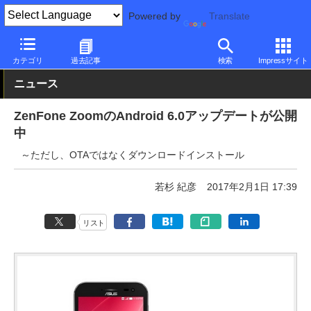
Powered by
Translate
PC Watch
パソコン/タブレット/スマートフォン
スマートフォン
カテゴリ
過去記事
検索
Impressサイト
ニュース
ZenFone ZoomのAndroid 6.0アップデートが公開
中
～ただし、OTAではなくダウンロードインストール
若杉 紀彦
2017年2月1日 17:39
リスト