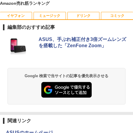
Amazon売れ筋ランキング
￥19,800
イヤフォン
ミュージック
ドリンク
コミック
星新一ショートショート1001 [ 星 新一 ]
1
編集部のおすすめ記事
￥49,500
Anker Soundcore P40i オフホワイト
BRUCE WAYNE feat. Flo Milli, ATL Jacob
【Amazon.co.jp限定】 い・ろ・は・す 2L P
薬屋のひとりごと 17巻 (デジタル版ビッグガ
ASUS、手ぶれ補正付き3倍ズームレンズ
[Explicit]
ET ラベルレス ×8本
ンガンコミックス)
を搭載した「ZenFone Zoom」
￥7,990
￥250
￥1,112
￥770
永遠の記憶 [ 東野 圭吾 ]
2
￥2,310
Anker Soundcore P31i ホワイト
BRUCE WAYNE feat. Flo Milli, ATL Jacob
by Amazon 天然水 ラベルレス 500ml ×24本
異世界居酒屋「のぶ」(22) (角川コミックス・
Google 検索で当サイトの記事を優先表示させる
[Explicit]
富士山の天然水 バナジウム含有 水 ミネラル
エース)
ウォーター ペットボトル 静岡県産 500ミリリ
￥5,990
ットル (Smart Basic)
￥250
￥832
￥1,380
月刊少女野崎くん（18）特装版 セレク
3
ト小冊子「堀と鹿島編」付き （SEコミッ
Anker Soundcore Liberty 5 ミッドナイトブ
On My Road (Stadium ver.)
ONE PIECE モノクロ版 115 (ジャンプコミッ
クスプレミアム） [ 椿いづみ ]
ラック
クスDIGITAL)
by Amazon 天然水ラベルレス 2L×9本
関連リンク
￥250
￥1,650
￥14,990
￥594
￥1,117
ASUSのホームページ