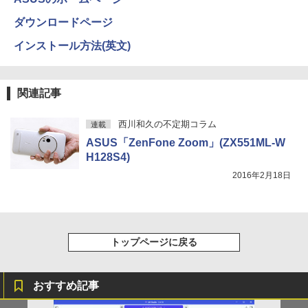
ダウンロードページ
【幼児ドリル部門ランキング第1位】 学
4
【2026年アップグレード版】AOKIMI ワイヤ
On My Road (Stadium ver.)
HUNTER×HUNTER モノクロ版 39 (ジャンプ
習参考書 問題集 プリント ドリル 手先 て
インストール方法(英文)
レスイヤホン bluetooth イヤホン V12 小型
コミックスDIGITAL)
by Amazon 炭酸水 ラベルレス 500ml ×24本
さき 遊び「はじめての七田式プリント」
軽量 ブルートゥースHi-Fi 最大36時間再生 ぶ
強炭酸水 ペットボトル 500ミリリットル (Sm
￥250
るーとゅーす コードレス ENCノイズキャン
art Basic)
￥572
￥8,800
セリング 自動ペアリング Type-C充電 マイク
関連記事
付き 防水 タッチ式音量調整 スポーツ/通勤/通
￥1,625
学/WEB会議 6.0(オフホワイト)
BUGS LIFE
スーパーの裏でヤニ吸うふたり 9巻 (デジタル
西川和久の不定期コラム
魔女と傭兵（9） 【電子書籍】[ 宮木真人
連載
5
￥2,599
版ビッグガンガンコミックス)
]
コカ・コーラ やかんの麦茶 from 爽健美茶 ラ
ASUS「ZenFone Zoom」(ZX551ML-W
ベルレス 650mlPET×24本
￥250
H128S4)
￥810
￥792
Xiaomi シャオミ REDMI Buds 8 Lite ワイヤ
￥2,009
2016年2月18日
レスイヤホン Bluetooth 5.4 ノイズキャンセ
リング ANC 36時間再生
￥3,480
トップページに戻る
おすすめ記事