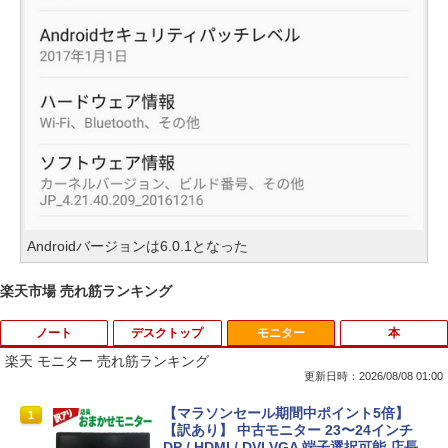
Androidバージョンは6.0.1となった
楽天市場 売れ筋ランキング
ノート
デスクトップ
モニター
本
楽天 モニター 売れ筋ランキング
更新日時：2026/08/08 01:00
【期間限定 キャンペン】中古ノートパソ
【中古】 Apple TV HD 32GB MR912J/A
【マラソンセール期間中ポイント5倍】
1
1
1
コン Windows11 Office搭載 軽量 13.3
(A1625) 周辺機器 / 発売時期2015年〜
【訳あり】 中古モニター 23〜24インチ
型 モバイルPC 富士通 LIFEBOOK E734
DP / HDMI / DVI VGA 端子選択可能 店長