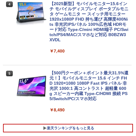
Webカメラ zoom 軽量薄型 無線 型番更
【エントリーでポイント100％還元のチ
【2025新型】モバイルモニター15.6イン
4
4
新で在庫処分
ャンス】GMKtec M8 ミニPC【AMD Ryz
チ モバイルディスプレイ ポータブルモニ
en 5 PRO 6650H 16GB 512GB】4.5GH
タ ゲームモニタ ー スイッチ用モニター
￥9,980
z 6コア 12スレッド OCuLink Windows
1920x1080P FHD 持ち運び 高輝度400Ni
11 Pro LPDDR5 6400MT/s 16T増設 3画
ts 非光沢IPSパネル 100%広色域 HDRモ
面2.5GbpsLAN Bluetooth5.2 WiFi HD
ード対応 Type-C/mini HDMI端子 PC/Swi
MI 省エネ ゲーミングpc みにpc minipc
tch/PS4/MAC/スマホなど対応 B0BZW3
8K コンパクト
XVDL
【中古】 店長セレクト おまかせA4ノー
4
トパソコン Windows10 お気軽ノートPC
SSD120GB以上 メモリ4GB Celeron搭
￥78,248
￥7,400
載 液晶15インチ 中古ノートパソコン DV
Dドライブ(内蔵or外付) WPS Office付き
中古パソコン
GMKtec｜ジーエムケーテック 超小型 デ
【500円クーポン＋ポイント最大31.5%還
5
5
￥11,800
スクトップパソコン GMKtec NucBox G
元！】モバイルモニター 15.6 インチ FH
11(Windows 11 Pro/Ryzen Embedded
D 1920×1080 1080P Fast IPS パネル 非
R2514/メモリ 16GB/SSD 256GB)(シル
光沢 1000:1 高コントラスト 超軽量 600
バー) ミニPC GMK-G11-16/256-W11Pro
g スピーカー内蔵 Type-C/HDMI 接続 PS
(R2514)
5/Switch/PC/スマホ対応
レビュー投稿 5年保証｜MS Office 2024
5
H&B 搭載｜中古 ノートパソコン Windo
ws11 Office付｜スペック Core i5 第7世
￥72,000
￥8,490
代 メモリ 8GB 大容量 HDD 500GB テン
キー DVDドライブ搭載 CD DVD 再生可
｜中古パソコン 中古ノートパソコン 中古
楽天ランキングをもっと見る
PC オフィス搭載