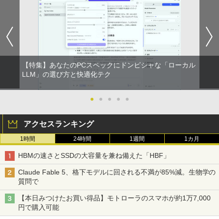
【特集】あなたのPCスペックにドンピシャな「ローカル
LLM」の選び方と快適化テク
●
●
●
●
●
アクセスランキング
1時間
24時間
1週間
1カ月
HBMの速さとSSDの大容量を兼ね備えた「HBF」
Claude Fable 5、格下モデルに回される不満が85%減。生物学の
質問で
【本日みつけたお買い得品】モトローラのスマホが約1万7,000
円で購入可能