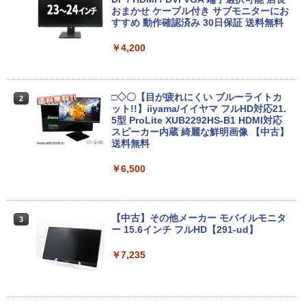
Intel Celeron 第4世代CPU メモリ4GB S
おまかせ ケーブル付き サブモニターにお
￥4,680
SD128GB+外付けHDD250GB HD(1366×
すすめ 動作確認済み 30日保証 送料無料
768) 無線 bluetooth内蔵 DisplayPort対
応 送料無料 訳あり
￥4,200
￥7,980
【週末限定クーポン＆P5倍！】 中古パソ
2
コン 中古 デスクトップパソコン Office
付き 大容量 快適メモリ 第8世代 整備済
□◇〇【目が疲れにくい ブルーライトカ
2
み サポート充実 Windows11 Pro DELL
ット!!】iiyama/イイヤマ フルHD対応21.
OptiPlex 7060 Core i5 16GB 中古 パソ
中古ノートパソコン・ windows11 offic
5型 ProLite XUB2292HS-B1 HDMI対応
2
コン デスクトップパソコン
e付・整備済み品・富士通 ARROWS Tab
スピーカー内蔵 綺麗な鮮明画像 【中古】
Q508 文教モデル 10.1型 WUXGA タブレ
送料無料
ットPC (Atom / 4GB / 128GB / Window
￥49,999
s 11 & Office 2019 搭載) 本体＋専用キ
￥6,500
ーボード付 ・初期設定不要
￥9,800
DELL Optiplex 7090 2500SFF (Win11x
3
64) 中古 Core i7-2.5GHz(11700)/メモリ
【中古】その他メーカー モバイルモニタ
3
16GB/HDD1TB/DVDマルチ [B:良品] 202
ー 15.6インチ フルHD【291-ud】
2年頃購入
【期間限定破格金額！】新生活 新古品 W
￥7,235
3
in11搭載 パソコンノートパソコンoffice
￥56,100
付き 初心者向けノートPC 初期設定済 1
5.6型 インテル高速CPU ランダムで発送
メモリ4GB～ 高速SSD1TB 最大 フルHD