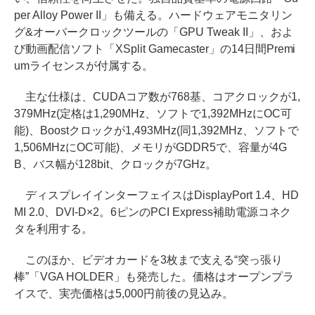
per Alloy Power II」も備える。ハードウェアモニタリン
グ&オーバークロックツールの「GPU Tweak II」、およ
び動画配信ソフト「XSplit Gamecaster」の14日間Premi
umライセンスが付属する。
主な仕様は、CUDAコア数が768基、コアクロックが1,
379MHz(定格は1,290MHz、ソフトで1,392MHzにOC可
能)、Boostクロックが1,493MHz(同1,392MHz、ソフトで
1,506MHzにOC可能)、メモリがGDDR5で、容量が4G
B、バス幅が128bit、クロックが7GHz。
ディスプレイインターフェイスはDisplayPort 1.4、HD
MI 2.0、DVI-D×2。6ピンのPCI Express補助電源コネク
タを利用する。
このほか、ビデオカードを3枚まで支える“突っ張り
棒”「VGA HOLDER」も発売した。価格はオープンプラ
イスで、実売価格は5,000円前後の見込み。