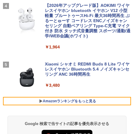
【2026年アップグレード版】AOKIMI ワイヤ
レスイヤホン bluetooth イヤホン V12 小型
転生したら第七王子だったので、気まま
4
軽量 ブルートゥースHi-Fi 最大36時間再生 ぶ
に魔術を極めます（24） 【電子書籍】[
るーとゅーす コードレス ENCノイズキャン
石沢庸介 ]
セリング 自動ペアリング Type-C充電 マイク
付き 防水 タッチ式音量調整 スポーツ/通勤/通
￥825
学/WEB会議(ホワイト)
￥1,964
タッチペンで音が聞ける！はじめてずか
5
ん1000 英語つき [ 小学館 ]
Xiaomi シャオミ REDMI Buds 8 Lite ワイヤ
レスイヤホン Bluetooth 5.4 ノイズキャンセ
￥5,478
リング ANC 36時間再生
￥3,480
Amazonランキングをもっと見る
Google 検索で当サイトの記事を優先表示させる
BRUCE WAYNE feat. Flo Milli, ATL Jacob
【Amazon.co.jp限定】 い・ろ・は・す 2L P
薬屋のひとりごと 17巻 (デジタル版ビッグガ
[Explicit]
ET ラベルレス ×8本
ンガンコミックス)