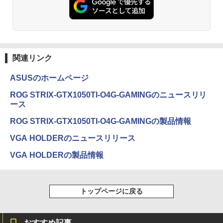
￥250
￥1,112
￥770
BRUCE WAYNE feat. Flo Milli, ATL Jacob
by Amazon 天然水 ラベルレス 500ml ×24本
異世界居酒屋「のぶ」(22) (角川コミックス・
[Explicit]
富士山の天然水 バナジウム含有 水 ミネラル
エース)
関連リンク
ウォーター ペットボトル 静岡県産 500ミリリ
ットル (Smart Basic)
￥250
￥832
ASUSのホームページ
￥1,380
ROG STRIX-GTX1050TI-O4G-GAMINGのニュースリリ
ース
On My Road (Stadium ver.)
ONE PIECE モノクロ版 115 (ジャンプコミッ
クスDIGITAL)
by Amazon 天然水ラベルレス 2L×9本
ROG STRIX-GTX1050TI-O4G-GAMINGの製品情報
￥250
VGA HOLDERのニュースリリース
￥594
￥1,117
VGA HOLDERの製品情報
On My Road (Stadium ver.)
HUNTER×HUNTER モノクロ版 39 (ジャンプ
コミックスDIGITAL)
by Amazon 炭酸水 ラベルレス 500ml ×24本
トップページに戻る
強炭酸水 ペットボトル 500ミリリットル (Sm
￥250
art Basic)
￥572
￥1,625
おすすめ記事