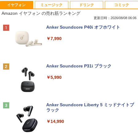
イヤフォン
ミュージック
ドリンク
コミック
妹は知っている（8） 【電子限定特典つ
1
Amazon イヤフォン の売れ筋ランキング
き】 【電子書籍】[ 雁木万里 ]
更新日時：2026/08/08 06:06
￥792
Anker Soundcore P40i オフホワイト
￥7,990
信じていた仲間達にダンジョン奥地で殺
2
されかけたがギフト『無限ガチャ』でレ
ベル9999の仲間達を手に入れて元パーテ
Anker Soundcore P31i ブラック
ィーメンバーと世界に復讐＆『ざま
ぁ！』します！【電子書籍】
￥5,990
￥792
Anker Soundcore Liberty 5 ミッドナイトブ
バムとケロのデイブック Bam and Ker
3
ラック
o Day Book [ 島田ゆか ]
￥14,990
￥4,950