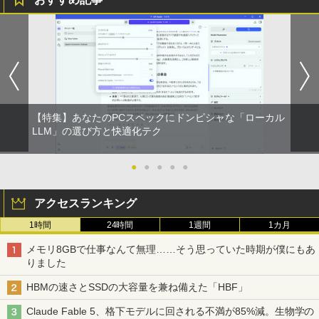
BUGS LIFE
スーパーの裏でヤニ吸うふたり 9巻 (デジタル
版ビッグガンガンコミックス)
コカ・コーラ やかんの麦茶 from 爽健美茶 ラ
ベルレス 650mlPET×24本
￥250
￥810
￥2,009
【特集】あなたのPCスペックにドンピシャな「ローカル
LLM」の選び方と快適化テク
●
●
●
●
●
アクセスランキング
1時間
24時間
1週間
1カ月
メモリ8GBで仕事なんて無理……そう思っていた時期が僕にもあ
りました
HBMの速さとSSDの大容量を兼ね備えた「HBF」
Claude Fable 5、格下モデルに回される不満が85%減。生物学の