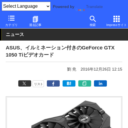
Powered by
Translate
PC Watch
半導体/周辺機器
GPU
GeForce
カテゴリ
過去記事
検索
Impressサイト
ニュース
ASUS、イルミネーション付きのGeForce GTX
1050 Tiビデオカード
劉 尭
2016年12月26日 12:15
リスト