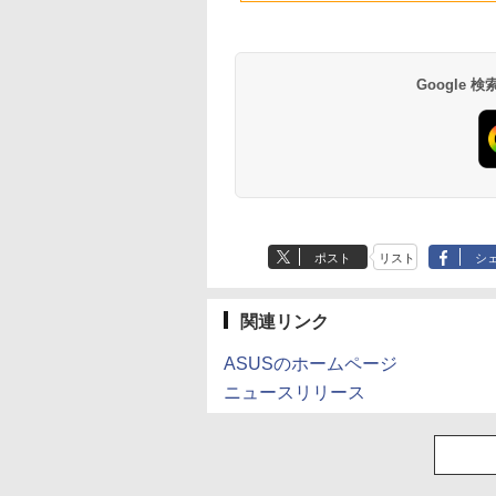
(Smart Basic)
kksmart 1年保証付
ートパソコン
ップパソコン(再生中古
ワーク 在宅勤務
品)
Google
薬屋のひとりごと 17
異世界居酒屋「の
巻 (デジタル版ビッグ
ぶ」(22) (角川コミッ
ガンガンコミックス)
クス・エース)
ポスト
リスト
シ
￥770
￥832
関連リンク
ASUSのホームページ
ニュースリリース