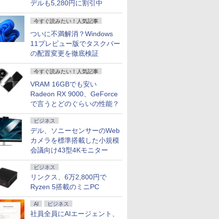
デルも5,280円に割引中
今すぐ読みたい！人気記事
ついに不満解消？Windows
11プレビュー版でタスクバー
の配置変更を徹底検証
今すぐ読みたい！人気記事
VRAM 16GBでも安い
Radeon RX 9000、GeForce
で言うとどのぐらいの性能？
ビジネス
デル、ソニーセンサーのWeb
カメラを標準搭載した小規模
会議向け43型4Kモニター
ビジネス
リンクス、6万2,800円で
Ryzen 5搭載のミニPC
AI
ビジネス
社員全員にAIエージェント、