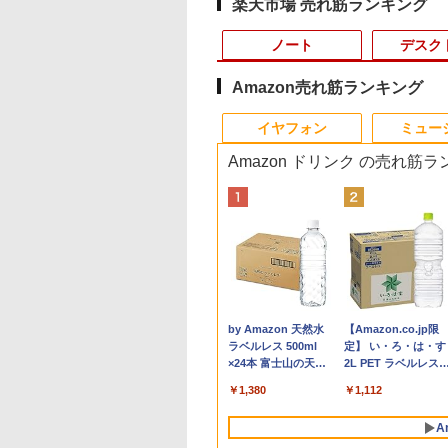
楽天市場 売れ筋ランキング
ノート
デスク
Amazon売れ筋ランキング
10
10
10
1
1
1
1
2
2
2
2
イヤフォン
ミュー
Amazon ドリンク の売れ筋
版) /32GBメモリ /1TB SSD
6台【人気旧モデル
品最大2500円OFF
KIN'ON JAPAN
ノートパソコン 新古品
信じていた仲間達にダ
【5倍ポイント】
【期間限定破格金
【Dell Core-i7 & 24イン
NEC LCD-AS193Mi 19
ちいかわ なんか小さ
Panasonic CF-
【おまかせ】モニタ
ちいかわ なんか小
【初期設定済み】デ
15％OFF！】楽天1
ポン】【第8世代
ッキング・オン・ジ
新生活応援
ンジョン奥地で殺され
kksmart モバイルモニ
額！】新生活 新古品
チ2台液晶PCセット】
インチ スクエア LED
くてかわいいやつ（4）
SV8RFCVS Core i5
23インチ 1920x1080
くてかわいいやつ（
クトップパソコン 
ms 180Hz ゲーミ
e i5 4コア 8スレッ
ン) 2026年 10月号
Windows11 ノートPC
かけたがギフト『無限
ター 13.3インチ
Win11搭載 パソコンノ
intel Core i7-7700、
液晶モニター 薄型 液
（ワイドKC） [ ナガノ
8365U
フルHD HDMI PCモ
（ワイドKC） [ ナ
型 2026新品 パソコ
D-
モニター 23.8イン
東芝 dynabook
15インチノートパソコ
ガチャ』でレベル9999
2.5K(2560*1600) 自立
ートパソコンoffice付
RAM:16GB、SSD:選択
晶ディスプレイ 非光沢
]
1.6GHz/8GB/256GB(
ター 中古ディスプレ
]
一体型PC 24型 21.
,780
,800
080
￥39,800
￥792
￥15,999
￥9,980
￥41,800
￥3,200
￥1,210
￥12,300
￥6,600
￥1,210
￥47,700
 白
 第8世代Core i5 高
ン 8GB/16GB 最大1TB
の仲間達を手に入れて
型 超軽量606g
き 初心者向けノート
可能
IPSパネル SXGA
外装割れあり【中古
Windows11 Office
Anker Soundcore
BRUCE WAYNE feat.
by Amazon 天然水
Anker Soundcore
BRUCE WAYNE feat
【Amazon.co.jp限
0Hz/165Hz/144Hz】
SD
パソコンOffice搭載 薄
元パーティーメンバー
100％sRGB色域 ベゼ
PC 初期設定済 15.6型
(256GBor512GBor1TB)/
1280×1024 DVI VGA
【20260729】
き｜フルHD液晶一
P40i オフホワイト
Flo Milli, ATL Jacob
ラベルレス 500ml
P31i ブラック
Flo Milli, ATL Jacob
定】 い・ろ・は・す
I+DP フルHD VA
GB/512GB/1TB メ
型ノートPC インテル
と世界に復讐＆『ざま
ルレス 画像比調整可能
インテル高速CPU ラン
フルHD（1920x1080）
VESA準拠【中古】
型 インテル Core i5
[Explicit]
×24本 富士山の天然
[Explicit]
2L PET ラベルレス
00:1コントラスト比
8GB/16GB WIFI
Celeron 第11世代 日本
ぁ！』します！【電子
黄金縦横比16:10 非光
ダムで発送 メモリ4GB
液晶モニタ/光学ドライ
Core i7｜ SSD 128
￥7,990
￥5,990
水 バナジウム含有 水
×8本
沢【1ms応答 2mm
.6型大画面 テンキー
語キーボードデュアル
書籍】
沢IPSパネル VESA対
～ 高速SSD1TB 最大
ブ/5.8Ghz WI-
～1TB｜メモリ8GB
￥250
￥1,380
￥250
￥1,112
ミネラルウォーター
縁】液晶 pcモニタ
 Windows11搭載
USB3.0 WIFI
応 背面ポート 無輝点
フルHD Webカメラ
FI/Bluetooth/Windows11
16GB｜ キーボード
ペットボトル 静岡県
パソコンモニター
ice付き 中古 PC パ
Bluetooth テレワーク
保証 WQXGA 収納ケ
zoom 軽量薄型 無線
Pro & KINGSOFT WPS
ウス付 2年保証 安い
A
産 500ミリリットル
R/チルト/スピーカー
ン 中古ノート 中
応援
ース付き NK-133
型番更新で在庫処分
Office/HDMI/デスクト
PC 初期設定済み テ