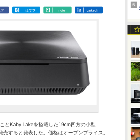
ェア
はてブ
note
LinkedIn
UことKaby Lakeを搭載した19cm四方の小型
」を17日発売すると発表した。価格はオープンプライス。