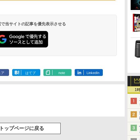
ゅーす コードレス
期設定済み
ニター
高性能PC 新品
ートPC 安心保証
ニター
ENCノイズキャンセ
リング 自動ペアリン
グ Type-C充電 マイ
ク付き 防水 タッチ式
 検索で当サイトの記事を優先表示させる
音量調整 スポーツ/通
勤/通学/WEB会議(ホ
ワイト)
ONE PIECE モノクロ
HUNTER×HUNTER
スーパーの裏でヤニ吸
版 115 (ジャンプコミ
モノクロ版 39 (ジャ
うふたり 9巻 (デジタル
ックスDIGITAL)
ンプコミックス
版ビッグガンガンコミ
ェア
はてブ
note
LinkedIn
DIGITAL)
ックス)
￥594
￥572
￥810
1
トップページに戻る