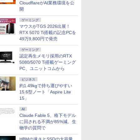
CloudflareがAI業務環境を公
開
ゲーミング
マウスがTGS 2026出展！
RTX 5070 Ti搭載の記念PCを
7
7
7
8
8
8
9
9
9
10
10
10
49万9,800円で発売
ゲーミング
認定再生メモリ採用のRTX
5080/5070 Ti搭載ゲーミング
PC、ユニットコムから
GEAR Aim GB7A-C256B/CP1 Ryzen7 /RTX5060Ti(8GB版) /32GBメモリ /1TB SSD
ール期間
イ・オー・
スタンフ
[アウトレット] ゲーミ
パナソ ニック ノートパ
MARK ROTHKO (マー
アイオーデータ｜I-O
超得2,000円OFF&P2倍
2026／27J1＆J2＆J3選
残り6台【人気旧モデル
【全品最大2500円OFF
ROCKIN'ON JAPAN
ノートパソ
信じていた
【5倍ポイ
ビジネス
ooth対応
倍】中古ノ
221DBX
クスフォ
ングモニター 23.8イン
ソコン Let's note CF-
ク・ロスコ) | Violet
DATA 液晶ディスプレイ
｜第8世代 office付き｜
手名鑑
新品15％OFF！】楽天1
クーポン】【第8世代
(ロッキング・オン・ジ
新生活応援
ンジョン奥
kksmar
約1.49kgで持ち運びやすい
re i5
5型ワイド
的に証明さ
チ FHD 120Hz IPS 白
SV8 軽量化 12.1インチ
Center, 1955 | アート
(21.5型/ADS/FullHD
楽天1位 三冠獲得｜豪
位！1ms 180Hz ゲーミ
Core i5 4コア 8スレッ
ャパン) 2026年 10月号
Windows
かけたがギ
ター 13.
15.6型ノート「Aspire Lite
￥1,390
リ8GB
レイ
習慣大百科
ホワイト ブルー ピン
WUXGA(1920×1200)
プリント / ポスター フ
1920×1080/75Hz/5ms/HDMI/D-
華特典付き｜最大180
ングモニター 23.8イン
ド】東芝 dynabook
15インチ
ガチャ』で
2.5K(256
15」
￥14,730
￥29,800
￥22,000
￥15,520
￥29,800
￥15,780
￥26,800
￥1,080
￥39,800
￥792
￥15,999
B 13.3イ
X
テクニッ
ク ピクシオ 液晶 モニ
ノートPC 第8世代Core
レーム付き 北欧 モダン
sub/VESA/5年保証・無
日保証｜Core i5 第8世
チ 黒 白
B65 第8世代Core i5 高
ン 8GB/1
の仲間達を
型 超軽量6
Webカメ
した [ 堀
ター ディスプレイ サ
i5-8365U 1.90GHz メ
アート 抽象画 アートポ
輝点保証)(ブラック) ア
代｜中古ノートパソコ
【180Hz/165Hz/144Hz】
速 SSD
パソコンOf
元パーティ
100％sR
AI
HDMI
ブ 2台目 HDMI VGA
モリ8GB SSD WEBカ
スター ポスターフレー
イオーデータ LCD-
ン Windows11 office
HDMI+DP フルHD VA
256GB/512GB/1TB メ
型ノートP
と世界に復
ルレス 画
Claude Fable 5、格下モデル
DELL
Pixio PX246 Wave
メラ内蔵 (SSD 512GB)
ム インテリア フレーム
A221DB
付き｜15.6型 テンキー
3000:1コントラスト比
モリ 8GB/16GB WIFI
Celeron
ぁ！』しま
黄金縦横比1
に回される不満が85%減。生
0 初期設定
win11 pro&office 2019
ポスターパネル 天然木
付き｜ノートパソコン
非光沢【1ms応答 2mm
15.6型大画面 テンキー
語キーボー
書籍】
沢IPSパネ
 90日保
搭載・送料無料
ナチュラル お洒落 リビ
Windows11 第8世代｜
狭額縁】液晶 pcモニタ
DVD Windows11搭載
USB3.0 WI
応 背面ポ
物学の質問で
ング 新生活 ギフト ポ
ノートパソコン｜パソ
ー パソコンモニター
Office付き 中古 PC パ
Bluetoo
保証 WQX
スター アートパネル
コン｜PC｜中古PC
HDR/チルト/スピーカー
ソコン 中古ノート 中
応援
ース付き N
HBMの速さとSSDの大容量