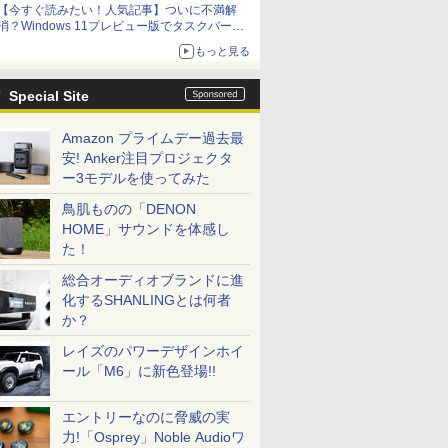
【今すぐ読みたい！人気記事】ついに不満解
消？Windows 11プレビュー版でタスクバーの
配置変更を徹底検証 - PC Watch
もっと見る
Special Site
Amazon プライムデー過去最
安! Anker注目プロジェクタ
ー3モデルを使ってみた
鳥肌ものの「DENON
HOME」サウンドを体感し
た！
総合オーディオブランドに進
化するSHANLINGとは何者
か？
レイズのパワーデザインホイ
ール「M6」に新色登場!!
エントリーなのに脅威の実
力!「Osprey」Noble Audioワ