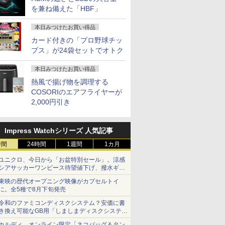
内蔵 kksmart 1年保証付
古ノートパソコン
を兼ね備えた「HBF」
本日みつけたお買い得品
カード付きの「プロ野球チッ
プス」が24袋セットでオトク
本日みつけたお買い得品
熱風で揚げ物を調理する
COSORIのエアフライヤーが
2,000円引き
Impress Watchシリーズ 人気記事
時間
24時間
1週間
1カ月
ユニクロ、今日から「お盆特別セール」。涼感
シアサッカーワンピース待望値下げ、撥水ギア
ショーツは1990円に
東映の歴代オープニング映像がカプセルトイ
に。全5種で8月下旬発売
令和のファミコンディスクシステム？安価に書
き換え可能なGB用「しましまディスクシステ
ム」
カルディ、オンライン限定「ネコバッグ＆タン