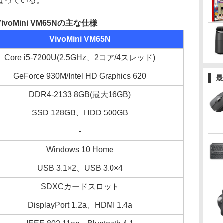
なっている。
ivoMini VM65Nの主な仕様
VivoMini VM65N
Core i5-7200U(2.5GHz、2コア/4スレッド)
GeForce 930M/Intel HD Graphics 620
最
DDR4-2133 8GB(最大16GB)
SSD 128GB、HDD 500GB
-
Windows 10 Home
USB 3.1×2、USB 3.0×4
SDXCカードスロット
DisplayPort 1.2a、HDMI 1.4a