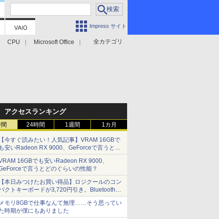
Impress サイト
全カテゴリ
CPU
Microsoft Office
アクセスランキング
時間
24時間
1週間
1カ月
【今すぐ読みたい！人気記事】VRAM 16GBで
も安いRadeon RX 9000、GeForceで言うとど
のぐらいの性能？ - PC Watch
VRAM 16GBでも安いRadeon RX 9000、
GeForceで言うとどのぐらいの性能？
【本日みつけたお買い得品】ロジクールのコン
パクトキーボードが3,720円引き。Bluetoothで3
台接続対応
メモリ8GBで仕事なんて無理……そう思ってい
た時期が僕にもありました