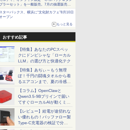
ブラーセット」を一般販売。7月の抽選販売の
当選無効分
スターバックス、横浜に“文化財カフェ”8月10日
オープン
もっと見る
おすすめ記事
【特集】あなたのPCスペッ
クにドンピシャな「ローカル
LLM」の選び方と快適化テク
【特集】あぢぃ～もう無理
ぽ！千円の闘魂タオルから着
るエアコンまで、夏の冷感グ
ッズ一挙紹介
【コラム】OpenClawと
Qwen3.5-9Bプリインで届い
てすぐローカルAIが動くミニ
PC「SER9 Pro」
【レビュー】給電が途切れな
い優れもの！バッファロー製
Type-C充電器の検証で分か
ったこと