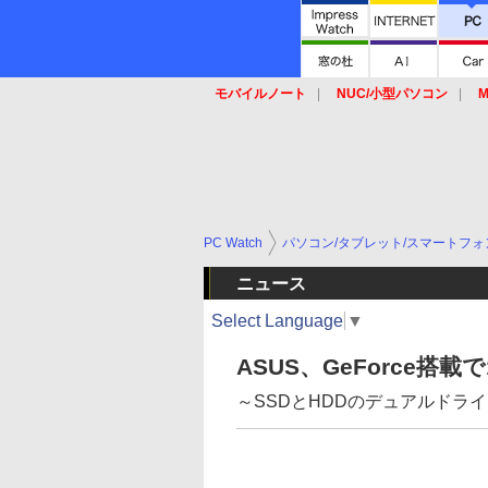
モバイルノート
NUC/小型パソコン
M
SSD
キーボード
マウス
PC Watch
パソコン/タブレット/スマートフォ
ニュース
Select Language
▼
ASUS、GeForce搭載
～SSDとHDDのデュアルドラ