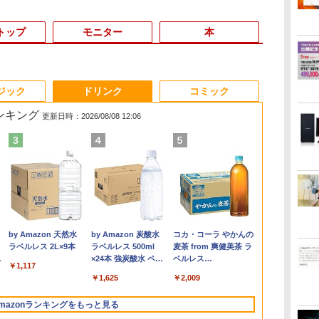
トップ
モニター
本
6
3
3
3
3
4
4
4
4
5
5
5
5
6
6
6
ジック
ドリンク
コミック
ランキング
更新日時：2026/08/08 12:06
ゲーミングPC G-
ー
さ
ス
ASUS エイスース 液
ちいかわ なんか小さ
Panasonic Let's note
「楽天ランキング1
＼本日限定500円値下
Amazon(アマゾン) タ
【今だけP10倍！大量
アンダーニンジャ
I.O DATA アイオーデー
中古 ノートパソコン
＼マラソン限定値引／
【全巻】 天幕のジャー
【マラソンセ
IODATA ア
ハーバード、
/WiFi+Bluet
3）
一体
晶ディスプレイ Eye
くてかわいいやつ（2）
CF-SZ6/12.1型FHD /
位」 デスクトップパソ
げ／＼楽天1位！2026
ブレットPC New Fire
還元！】一体型デスク
（18） 【電子書籍】[
タ/ゲーミングモニター
12.5インチ Corei5 第6
【新品 当日出荷】新生
ドゥーガル 1-6巻セッ
中ポイント5
データ LCD-A
ォード、オッ
ニ
ガノ
ン
Care [ 21.45型 / フル
（ワイドKC） [ ナガノ
第7世代 Core i3-
コン Windows11
年最新の超軽量超薄型
Max 11(2023年発売) グ
トップパソコン
花沢健吾 ]
23.8イン
世代 最大SSD512G 最
活応援 7点 セット ゲー
ト （ボニータ・コミッ
ートパソコン Co
ブラック 21.
ード… 科学
￥254,980
SSD)/12.1W/WUXGA(1920x1200)/Win11
イ
5型
HD(1920×1080) / ワイ
]
7100U /中古ノートパ
Office付き パソコン
／モバイルモニター
レー B0B2SD8BVX
VETESA 22型液晶 第2
チ/GigaCrysta/EX-
大メモリ16G WPS
ミングPC ゲーミング
クス） [ トマトスープ
第8世代 メモ
液晶ディスプ
れた すごい
￥10,980
￥1,210
￥14,800
￥45,700
￥12,480
￥19,980
￥39,900
￥792
￥13,900
￥18,600
￥169,290
￥5,280
￥25,980
￥14,402
￥1,760
】
付
ド ] ブラック
ソコン win11 office
新品｜インテル 第14世
15.6インチ フルHD 4K
［11型 /Wi-Fiモデル /
世代Core i5
LDGC243HDB/138S0214285Q/B
office付き Windows11
パソコン デスクトップ
]
M.2 SSD500G
LCDA221DB
人生が変わる
.
Anker Soundcore
On My Road
by Amazon 天然水
【2026年アップグレ
On My Road
by Amazon 炭酸水
Xiaomi シャオミ
BUGS LIFE
コカ・コーラ やかんの
体
VP227HF
付・整備済み品・ メモ
代 Core i5-4590 i5 i7-
144Hz タッチパネル バ
ストレージ：64GB］
Windows11搭載
ランク/81【中古】
初期設定済み HP
パソコン GeForce
ンチ フルHD 
ク112個集めま
Liberty 5 ミッドナイ
(Stadium ver.)
ラベルレス 2L×9本
ード版】AOKIMI ワ
(Stadium ver.)
ラベルレス 500ml
REDMI Buds 8 Lite ワ
麦茶 from 爽健美茶 ラ
リ8GB / 高速SSD搭載
14700F｜ SSD 256GB
ッテリー内蔵 無線接続
B0B2SD8BVX [振込不
Office付き メモリ8GB
EliteBook 820G3 WEB
RTX5060 Ryzen7
ラ ノングレア 
田秀吾 ]
￥250
トブラック
イヤレスイヤホン
×24本 強炭酸水 ペッ
イヤレスイヤホン
ベルレス
GB
/ Webカメラ / HDMI・
～2TB｜メモリ 8～
12モデル選択 非光沢
可]
SSD256GB 初期設定済
カメラ搭載 整備済み
5700X Windows11
Windows11 
￥250
￥1,117
￥250
bluetooth イヤホン
トボトル 500ミリリ
Bluetooth 5.4 ノイズ
650mlPET×24本
VGA / WiFi / 超軽量モ
64GB DDR4/5｜ デス
IPSパネル Type-C
み USB2.0 Wi-Fi無線
ネット閲覧 メール用
SSD 256GB〜1TB メ
Vostro 537
￥14,990
￥1,964
￥1,625
￥3,480
￥2,009
V12 小型軽量 ブルー
ットル (Smart
キャンセリング ANC
 マ
バイルノート ・初期設
クトップPC 2年保証
HDMI 軽量 薄型 リモー
LAN対応 キーボード＆
初心者向け 薄型軽量
モリ 16GB〜32GB eス
済 すぐ使える
トゥースHi-Fi 最大
Basic)
36時間再生
定不要
激安 高性能 ゲーム 本
トワーク ディスプレイ
マウス付属 在宅勤務
持ち便利 中古パソコン
ポーツ ゲーム デスク
証 送料無料
mazonランキングをもっと見る
36時間再生 ぶるーと
レ
体のみ PC 高スペッ 初
持ち運び ポータブルモ
学生向け 初心者向け
ノートパソコン中古 ノ
トップPC パソコン モ