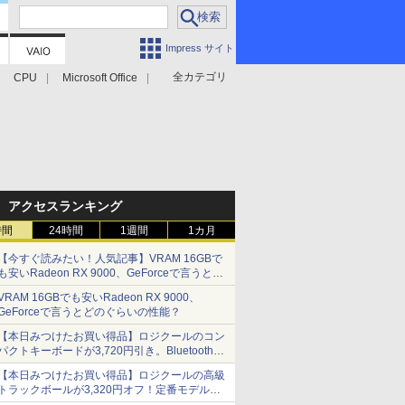
Impress サイト
全カテゴリ
CPU
Microsoft Office
アクセスランキング
時間
24時間
1週間
1カ月
【今すぐ読みたい！人気記事】VRAM 16GBで
も安いRadeon RX 9000、GeForceで言うとど
のぐらいの性能？ - PC Watch
VRAM 16GBでも安いRadeon RX 9000、
GeForceで言うとどのぐらいの性能？
【本日みつけたお買い得品】ロジクールのコン
パクトキーボードが3,720円引き。Bluetoothで3
台接続対応
【本日みつけたお買い得品】ロジクールの高級
トラックボールが3,320円オフ！定番モデルも
5,280円に割引中