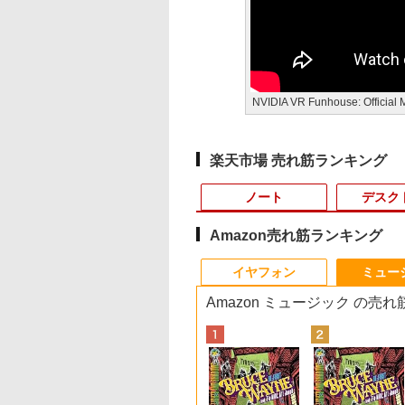
NVIDIA VR Funhouse: Official 
楽天市場 売れ筋ランキング
ノート
デスク
Amazon売れ筋ランキング
10
10
10
1
1
1
1
2
2
2
2
イヤフォン
ミュー
Amazon ミュージック の売
0X メモリ16GB SSD500GB
式限定2年保証】
Office 2024 H&B
かわ なんか小さ
【5倍ポイント】
【最短翌日配送】ノー
ちいかわ なんか小さ
【★最大100%ポイン
中古パソコン | Dell |
引き出し付きモニター
MAZZEL 1st
【エントリーでポイ
【超特価】厳選大手
信じていた仲間達に
LTE対応 中古美品 /
 高性能 配信 動画編集 VTuber対応 eスポーツ
ー 21.5インチ フ
Microsoft
かわいいやつ
VisionOwl モバイルモ
トパソコン office付き
くてかわいいやつ
ト】【新生活応援・
OptiPlex 3070 SFF |
台(NM01 ミドルブラウ
photobook with
ト100％還元チャン
ーカー 液晶モニター
ンジョン奥地で殺さ
ッチ 10.5インチ