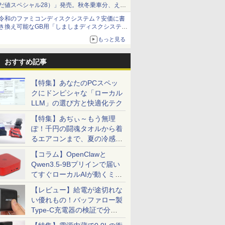
だ値スペシャル28）」発売。秋冬乗車分、えき
ねっと限定
令和のファミコンディスクシステム？安価に書
き換え可能なGB用「しましまディスクシステ
ム」
もっと見る
おすすめ記事
【特集】あなたのPCスペッ
クにドンピシャな「ローカル
LLM」の選び方と快適化テク
【特集】あぢぃ～もう無理
ぽ！千円の闘魂タオルから着
るエアコンまで、夏の冷感グ
ッズ一挙紹介
【コラム】OpenClawと
Qwen3.5-9Bプリインで届い
てすぐローカルAIが動くミニ
PC「SER9 Pro」
【レビュー】給電が途切れな
い優れもの！バッファロー製
Type-C充電器の検証で分か
ったこと