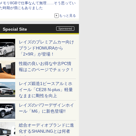
メモリ8GBで仕事なんて無理……そう思ってい
た時期が僕にもありました
もっと見る
Special Site
レイズのプレミアムカー向け
ブランドHOMURAから
「2×9R」が登場！
性能の良いお得な中古PC情
報はこのページでチェック！
レイズ鍛造1ピースアルミホ
イール「CE28 N-plus」軽量
なままに剛性を向上
レイズのパワーデザインホイ
ール「M6」に新色登場!!
総合オーディオブランドに進
化するSHANLINGとは何者