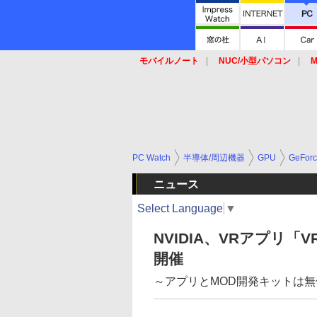
モバイルノート
NUC/小型パソコン
M
SSD
キーボード
マウス
PC Watch
半導体/周辺機器
GPU
GeFor
ニュース
Select Language
▼
NVIDIA、VRアプリ「
開催
～アプリとMOD開発キットは無