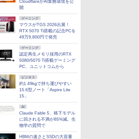
CloudflareがAI業務環境を公
ミングパソコン デスクトップパソコン【当日出荷】
パソコン
DP 40ピ
 [ ナガノ
トパソコン LTE対応
21.5型 フルHD リフレ
1000 英語つき はじめ
型ゲーミングモニタ
グ フォーム＆ポーズ [
Core i7 メモリ16GB
ルhd 高画質 100Hz VA
Surface Pro 7 + (Plus)
（5） （ワイドKC） [
ニター 14
新品 おすす
（2） （ワ
開
 第14世代
20x1080
Windows11 Pro Office
ッシュレート 100Hz
て図鑑1000 はじめての
ー GigaCrysta LCD-
Tom Fox ]
SSD 512GB Office付
ノングレア 非光沢 ス
純正タイプカバーセッ
ナガノ ]
パネル 超薄
Note A W
ナガノ ]
￥39,800
￥12,100
￥5,478
￥15,488
￥5,500
￥66,000
￥11,600
￥69,800
￥1,210
￥16,980
￥136,400
￥1,210
7/i9 14
D タッチ
付き Panasonic Let's
VESA 対応 HDMI
ずかん こども 子ども 0
GD271SH/KS
き Webカメラ Wi-Fi 6
ピーカー内蔵 3年保証
ト｜Core i5 第11世代
納ケース付 1
【WEBオ
ゲーミング
モリ
パネル
note CF-SV9 第10世代
DisplayPort VGA モニ
歳 1歳 2歳 3歳 4歳 小学
Type-C Windows11 中
ディスプレイ パソコン
メモリ 16GB ストレー
非光沢IPS
スモデル】1
マウスがTGS 2026出展！
 SSD最大
液晶タッチパ
Core i7 メモリ16GB 高
ター 液晶 液晶モニタ
館 タッチペン 図鑑 ず
古ノートパソコン
モニター PCモニター
ジ SSD 256GB｜2in1
クト比調整
Windows1
キーボード
換用液晶ユ
速
ー 液晶ディスプレイ
かん はじめて 英語 プ
RTX 5070 Ti搭載の記念PCを
フルハイビジョン 21イ
中古ノートパソコン
FHD1920*1
Ryzen7 
能PC テレ
SSD26GB/512GB/960GB
デル 21.5インチ パソ
レゼント クリスマス お
ンチ 液晶モニター ア
Windows11 Office付
PS4/XBOX/
SSD 512GB
49万9,800円で発売
務 学習
12.1インチFHD Wi-Fi
コンモニター 新品
祝い 知育玩具 英語教育
イリスオーヤマ DT-JF
｜タブレットPC サー
など対応 
載モデル
授業 ビ
Bluetooth 送料無料 初
* 安心延長保証対象
フェス サーフェイス
スプレイ 
FMVWK3A
ゲーミング
 初心者
期設定済み 保証付き
SurfacePro7+ キーボ
ニター MD-
K1TK0004
認定再生メモリ採用のRTX
仕事用
ード付属 WEBカメラ
5080/5070 Ti搭載ゲーミング
PC、ユニットコムから
ビジネス
約1.49kgで持ち運びやすい
15.6型ノート「Aspire Lite
15」
AI
Claude Fable 5、格下モデル
に回される不満が85%減。生
物学の質問で
HBMの速さとSSDの大容量