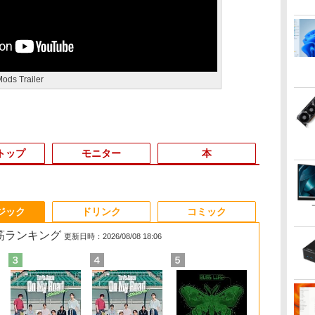
Mods Trailer
トップ
モニター
本
6
3
3
3
3
4
4
4
4
5
5
5
5
6
6
6
ジック
ドリンク
コミック
れ筋ランキング
更新日時：2026/08/08 18:06
＼11日まで限定
ン
メ
ダ
 タ
Yoothi 互換品 液晶
【漫画全巻セット】
【期間限定P15倍+最大
HP ProOne 600 G6
【1,000円クーポン＋ポ
超得2,000円OFF&P2倍
Win11搭載 デスクトッ
【いたわりセット付
MS Office 2024 H&B
【週末限定999円
液晶ディスプレイ 23イ
【中古】
【新品・Offi
Yoothi 互換品
ちいかわ な
Windows11
ス】
 シ
れ
15.6インチ N156BGA-
【中古】NARUTO（ナ
10%OFFクーポン】
AIO 21.5インチ 第10世
イント最大31.5%還
｜レッツノート｜
プパソコン一体型デス
き】1年をおいしくす
搭載｜中古ノートパソ
OFF！】 最新マイクロ
ンチ ディスプレイ フ
HUNTER×HUNTER(ハ
初期設定済】2
チ B133HAK0
くてかわいい