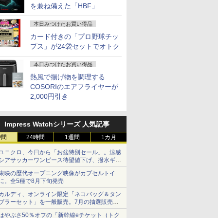
を兼ね備えた「HBF」
本日みつけたお買い得品
カード付きの「プロ野球チッ
プス」が24袋セットでオトク
本日みつけたお買い得品
熱風で揚げ物を調理する
COSORIのエアフライヤーが
2,000円引き
Impress Watchシリーズ 人気記事
時間
24時間
1週間
1カ月
ユニクロ、今日から「お盆特別セール」。涼感
シアサッカーワンピース待望値下げ、撥水ギア
ショーツは1990円に
東映の歴代オープニング映像がカプセルトイ
に。全5種で8月下旬発売
カルディ、オンライン限定「ネコバッグ＆タン
ブラーセット」を一般販売。7月の抽選販売の
当選無効分
はやぶさ50％オフの「新幹線eチケット（トク