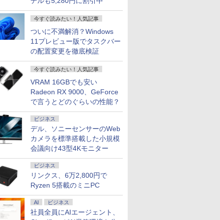
デルも5,280円に割引中
今すぐ読みたい！人気記事
ついに不満解消？Windows
11プレビュー版でタスクバー
の配置変更を徹底検証
今すぐ読みたい！人気記事
VRAM 16GBでも安い
Radeon RX 9000、GeForce
で言うとどのぐらいの性能？
ビジネス
デル、ソニーセンサーのWeb
カメラを標準搭載した小規模
7
7
7
8
8
8
9
9
9
10
10
10
会議向け43型4Kモニター
ビジネス
リンクス、6万2,800円で
Ryzen 5搭載のミニPC
AI
ビジネス
価格／ゲーミングPC 福袋 セット 新品 RTX5060 Ryzen7 5700X メモリ16GB SSD500GB
ce付き・
 13.3ン
んか小さ
【マラソンP5倍/10%オ
液晶モニター Dell Pro
タッチペンで音が聞け
I-O DATA（アイ・オ
アーティストのための
Dell Latitude 7320
【公式限定2年保証】
MS Office 2024 H&B
ちいかわ なんか小さ
【5倍ポイ
【最短翌日
ちいかわ 
社員全員にAIエージェント、
 デスクトップPC WPS Office付き 1年保証 NVMe M.2 SSD 高性能 配信 動画編集 VTuber
026年モ
2.3 タッ
やつ（1）
フクーポン】中古ノー
22モニター E2225HM
る！ はじめてずかん
ー・データ機器） △27
人体解剖学 ドローイン
13.3インチ 第11世代
モニター 21.5インチ フ
搭載｜Microsoft
くてかわいいやつ
VisionOw
トパソコン o
くてかわい