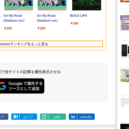
初心者 ゲー
ワ
限
EB3 NT156WHM-N30
ルト） ＜1〜72巻完結
【3年保証】東芝
代 Core i5 メモリ
元！】PCモニター 液
Microsoft office 2019
クトップ新品 Office付
こやかに過ごす養生手
コン Windows11
ソフトオフィス2024付
ィリップス 液晶モニタ
ンターハンター)/漫画
デル ノート
チ搭載 対応 E
（ワイドKC）
9
フル
NT156WHM-N34
＞ 岸本斉史
TOSHIBA
16GB Nvme M.2 SSD
晶ディスプレイ 24イン
H&B付き｜中古ノート
き 24型フルHD液晶一
帳2027 （インプレス手
Office付｜Core i5 第8
き microsoft office付
ー パソコンモニター
全巻セット◆C≪1〜39
Windows11
ン FullHD 19
]
￥149,800
￥10,000
￥20,750
￥27,500
￥48,800
￥10,143
￥29,800
￥52,999
￥3,080
￥33,800
￥84,000
￥11,480
￥20,900
￥35,980
￥11,900
￥1,100
て
8世
NT156WHM-N35
DYNABOOK
512GB Office付き
チ VA FHD 1080P フル
パソコン Windows11
体型 デスクトップパソ
帳2027） [ 久保奈穂実
世代 以降 SSD 512GB
き 中古パソコン 中古
ゲーミングモニター
巻（既刊）≫【即納】
Intel Core i5/i
IPS LED LC
.
Anker Soundcore
On My Road
【2026年アップグレ
On My Road
Xiaomi シャオミ
BUGS LIFE
レ
ー
NT156WHM-N40
DYNABOOK B65/DN
Webカメラ WiFi Type-
HD 非光沢ディスプレ
office付｜メモリ8GB
コン Core i7 3615MQ
]
メモリ 8GB｜DELL
デスクトップパソコン
PCモニター 23.8
【コンビニ受取/郵便局
型/15.6型 メ
機能付き液晶
Liberty 5 ミッドナイ
(Stadium ver.)
ード版】AOKIMI ワ
(Stadium ver.)
REDMI Buds 8 Lite ワ
B/13.3
菱
ま
NT156WHM-N44
SSD256GB メモリ
C Windows11 一体型
イ
SSD256GB｜
メモリ16GB
Latitude 3500｜中古パ
最新オフィス 第10世代
1920×1080 HDMI D-
受取対応】
16GB/32GB
On-Cell 
￥250
トブラック
イヤレスイヤホン
イヤレスイヤホン
A
子
/
BOE076E 対応 45%
8GB Core i5
中古パソコン
（100Hz/VGA/HDMI1.4
Panasonic Let's note
SSD512GB USB 3.0 無
ソコン 中古 ノートパ
国内メーカー 安心サポ
Sub ブラック スピーカ
1TB 日本語
ネル 修理交
￥250
￥250
bluetooth イヤホン
Bluetooth 5.4 ノイズ
4K
液
NTSC 60Hz
Windows 11 Pro 中古
ブルーライト軽減 フリ
｜中古ノートパソコン
線搭載 初心者向け 初
ソコン 無線 15.6インチ
ート 高品質
ー：なし
フルHD 高性
ニット
￥14,990
￥1,964
￥3,480
V12 小型軽量 ブルー
キャンセリング ANC
 中
1920x1080 FullHD IPS
アウトレット 返品 送
ッカーレス VESA対応
軽量 薄型｜モバイル
期設定済み テレワーク
HD テンキー WEBカメ
Windows11 Pro NEC
24E2N2100/11
ワーク 在宅勤
トゥースHi-Fi 最大
36時間再生
中古
LED LCD 液晶ディス
料無料 中古ノートパソ
Adaptive Sync対応
PC｜ノートパソコン
応援 在宅勤務
ラ Bluetooth HDMI タ
Mate MKH29B-9 Core
用 オンライン
mazonランキングをもっと見る
36時間再生 ぶるーと
en
ブ
プレイ 修理交換用液晶
コン 中古パソコン ノ
4000:1コントラスト チ
B5サイズ｜パソコン｜
イプC｜Word Excel
i7 16GB 中古 パソコン
ジネス 大学生
ゅーす コードレス
料
パネル
ートパソコン ノート
ルト調節可 PCモニタ
中古パソコン｜中古PC
PowerPoint
デスクトップパソコン
向け 新生活 
ENCノイズキャンセ
U/N150
ノートPC OFFICE付き
ー KTC H24V27
リング 自動ペアリン
グ Type-C充電 マイ
ク付き 防水 タッチ式
 検索で当サイトの記事を優先表示させる
音量調整 スポーツ/通
勤/通学/WEB会議(ホ
ワイト)
by Amazon 天然水
ONE PIECE モノクロ
by Amazon 炭酸水
HUNTER×HUNTER
【Amazon.co.jp限
スーパーの裏でヤニ吸
ラベルレス 2L×9本
版 115 (ジャンプコミ
ラベルレス 500ml
モノクロ版 39 (ジャ
定】 伊藤園 磨かれ
うふたり 9巻 (デジタル
ックスDIGITAL)
×24本 強炭酸水 ペッ
ンプコミックス
て、澄みきった日本の
版ビッグガンガンコミ
￥1,117
ェア
はてブ
note
LinkedIn
トボトル 500ミリリ
DIGITAL)
水 2L 8本 ラベルレス [
ックス)
￥594
￥1,625
￥572
￥998
￥810
ットル (Smart
ケース ] [ 水 ] [ ペット
Basic)
ボトル ] [ 箱買い ] [ ス