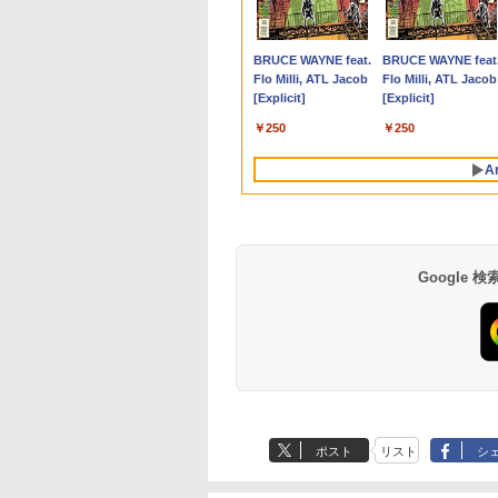
 高画質 100Hz VA
ace Pro 7 + (Plus)
） （ワイドKC） [
ニター 14インチ タッチ
新品 おすすめ FMV
（2） （ワイドKC） [
2026】【Office 2019
Windows11 | デスクト
ン) 【玄関先迄納品】
ZEAL [ MAZZEL ]
GMKtec G10 ミニ
ークレット 22-23型
かけたがギフト『無
Microsoft Surface
グレア 非光沢 ス
タイプカバーセッ
ノ ]
パネル 超薄型 自立型 収
Note A WA1-K3
ナガノ ]
H&B】富士通
ップ | 一年保証 | 第9世
ニトリ
PC【AMD Ryzen 5
イド フル
ガチャ』でレベル999
GO2 Model.1927 
600
,800
210
￥16,980
￥136,400
￥1,210
￥9,999
￥34,980
￥2,990
￥4,950
￥61,999
￥4,480
￥792
￥20,990
カー内蔵 3年保証
ore i5 第11世代
納ケース付 100％sRGB
【WEBオリジナルベー
MU937/Celeron 3865U/
代 | Core i5 9500
3500U DDR4 16GB
HD（1920x1080）
の仲間達を手に入れ
HD対応WUXGA/ 第
Anker Soundcore
BRUCE WAYNE feat.
Anker Soundcore
BRUCE WAYNE feat
スプレイ パソコン
リ 16GB ストレー
非光沢IPSパネル アスペ
スモデル】15.6型
メモ
3.0(〜最大4.4)GHz |
512GB/256GB/1T
HDMI指定可 ノング
元パーティーメンバ
代CoreM3-8100Y/
P40i オフホワイト
Flo Milli, ATL Jacob
P31i ブラック
Flo Milli, ATL Jacob
ター PCモニター
SD 256GB｜2in1
クト比調整可能
Windows11 Home
リ:4GB/8GB/SSD:128GB/256GB/512GB/1T
MEM:8GB |
SSD】4C/8T 3.7GHz
ア EIZO IIYAMA 三
と世界に復讐＆『ざ
8GB/ 爆速NVMe
[Explicit]
[Explicit]
ハイビジョン 21イ
ノートパソコン
FHD1920*1200
Ryzen7 メモリ16GB
型/フル
SSD:512GB(新品) |
64GB 16T拡張
富士通 NEC IO-DAT
ぁ！』します！【電
128GB-SSD/ カメラ
￥7,990
￥5,990
 液晶モニター ア
dows11 Office付
PS4/XBOX/Switch/PC/Mac
SSD 512GB office 搭
HD/wifi/HDMI/USB3.0/
DVDマルチ | 無線LAN:
Windows11 Pro 8K/
Dell HP PHILIPS等 
書籍】
Wi-Fi6/ Office付き
￥250
￥250
オーヤマ DT-JF
ブレットPC サー
など対応 モバイルディ
載モデル
中古 ノートパソコン/モ
なし | Win11Pro64Bit |
3画面出力 LAN *2
晶ディスプレイ【中
Windows11/ Win11
安心延長保証対象
ス サーフェイス
スプレイ ポータブルモ
FMVWK3A75F_RK
バイルPC/Windows11
VGA追加モデル
WiFi5 Bluetooth5.0
古】
古ノートパソコン 
A
facePro7+ キーボ
ニター MD-14T
K1TK0004JP
Nucbox みにpc Ryz
パソコン 中古PC タ
付属 WEBカメラ
5
レット 税込送料無
N95/N97/N100/4300
即日発送
より高性能
Google
by Amazon 天然水
薬屋のひとりごと 17
【Amazon.co.jp限
異世界居酒屋「の
ラベルレス 500ml
巻 (デジタル版ビッグ
定】 い・ろ・は・す
ぶ」(22) (角川コミッ
×24本 富士山の天然
ガンガンコミックス)
2L PET ラベルレス
クス・エース)
ポスト
リスト
シ
水 バナジウム含有 水
×8本
￥1,380
￥770
￥1,112
￥832
ミネラルウォーター
ペットボトル 静岡県