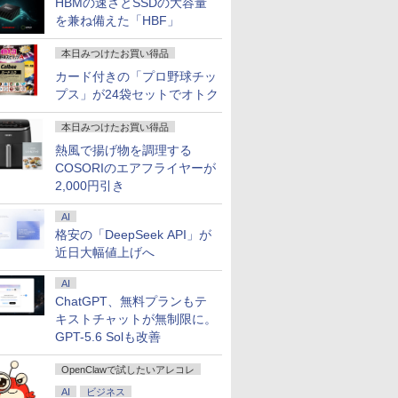
HBMの速さとSSDの大容量
uLink
晶パネル
Workstations 64bit
サステナブルなディス
8GB/ 爆速NVMe
コン
3:2比率 100％sRGB広
インチ大画面｜Core i5
グデスクトップPC 中
世代 Microsoft Office
VA249QGSZ 23.8型
PCIE4.0対
Webカメラ 
ネル Type
を兼ね備えた「HBF」
I/USB3.0/
ro
【中古】【20251202】
プレイへ/3辺フレーム
128GB-SSD/ カメラ/
色域 HDR Type-C
第8世代 メモリ8GB 新
古 B11452026
付き Windows11 NEC
1920×1080 IPSパネル
小型省スペー
Bluetoo
モニター 
ノートパソ
0MT/s
レス
Wi-Fi6/ Office付き
HDMI接続 ポータブル
品SSD256GB｜Wi-Fi
Versapro VM-7 ノート
5年保証付き 応答速度
クトップ【8
ー 14型 
ィスプレイ
本日みつけたお買い得品
s11
面
Windows11/ Win11 中
モニター 軽量 自立型
Bluetooth WEBカメラ
パソコン 中古 PC パソ
1ms フレームレス
レッド 4.9
者 学習向け
プレイ デ
古ノートパソコン 中古
スピーカー内蔵
内蔵 中古パソコン オ
コン 中古ノートPC
120Hz 仕事 ビジネス
ャッシュ】8K
シルバー 
ー ミニPC対
カード付きの「プロ野球チッ
 WiFi
パソコン 中古PC タブ
Switch2 PS5 XBOX
フィス付き 中古PC ノ
SSD1TB メモリ16GB
在宅 スピーカー付き
面出力 BT5.2
プス」が24袋セットでオトク
 ゲーミン
レット 税込送料無料
PC Mac iphone
ートPC
楽天ランキング6冠
inipc
即日発送
本日みつけたお買い得品
ト
熱風で揚げ物を調理する
COSORIのエアフライヤーが
2,000円引き
AI
格安の「DeepSeek API」が
近日大幅値上げへ
AI
ChatGPT、無料プランもテ
キストチャットが無制限に。
GPT-5.6 Solも改善
OpenClawで試したいアレコレ
AI
ビジネス