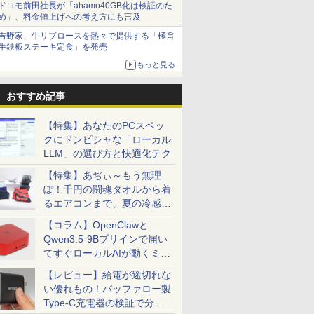
ドコモ前田社長が「ahamo40GB化は検証のた
め」、料金値上げへの考え方にも言及
吉野家、牛リブロースを熱々で提供する「極旨
牛鉄板ステーキ定食」を発売
もっと見る
おすすめ記事
【特集】あなたのPCスペッ
クにドンピシャな「ローカル
LLM」の選び方と快適化テク
【特集】あぢぃ～もう無理
ぽ！千円の闘魂タオルから着
るエアコンまで、夏の冷感グ
ッズ一挙紹介
【コラム】OpenClawと
Qwen3.5-9Bプリインで届い
てすぐローカルAIが動くミニ
PC「SER9 Pro」
【レビュー】給電が途切れな
い優れもの！バッファロー製
Type-C充電器の検証で分か