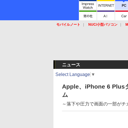
モバイルノート
NUC/小型パソコン
M
SSD
キーボード
マウス
ニュース
Select Language
▼
Apple、iPhone 6
ム
～落下や圧力で画面の一部がチ