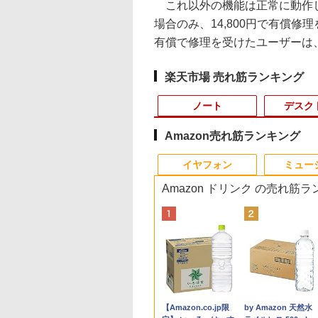
これ以外の機能は正常に動作し
場合のみ、14,800円で有償
有償で修理を受けたユーザーは、
楽天市場 売れ筋ランキング
ノート
デスク
Amazon売れ筋ランキング
10
10
10
10
1
1
1
1
2
2
2
2
イヤフォン
ミュー
Amazon ドリンク の売れ筋
】 DELL XPS
500円OFFクーポ
ーカー5年保証／
0日後に英語がもの
【ACEMAGIC AMD
ノートパソコン 14イン
【楽天1位 累計販売100
魔女と傭兵（9） 【電
■新品■富士通 FMV
DELL Vostro 3670 単
IODATA 液晶モニター
鹿楓堂よついろ日和
【中古訳あり】極軽
中古パソコン | NEC |
モバイルモニター 15.
薬屋のひとりごと 1
 i7-11700 GTX
【WEBカメラ搭載
短即日発送】 【新
る1日10分 ネイ
Ryzen7 H255】ミニPC
チ 新品 Windows11
万台突破】モバイルモ
子書籍】[ 宮木真人 ]
LIFEBOOK U9312
体 Windows11 64bit
LCD-MF224EDW 21.5
23巻 【電子書籍】[ 清
極薄 富士通
Mate MRL36L-5 |
インチ 1080P IPSパ
【電子書籍】[ 日向夏
0 Ti 6G メモリ
ルHD】ノートパソ
 モニター 24イン
ブ英語書き写し [
高性能 ゲーミングPC
Pro Office搭載 日本語
ニター 15.6インチ フル
U9312X U9311 U9311X
HDMI Core i5 8400 メ
インチワイド ホワイト
水ユウ ]
LIFEBOOK U937 第
Windows11 | デス
ル 自立スタンド Type
￥792
￥770
B HDD1TB
 中古パソコン 14
ディスプレイ PCモ
ット・リンゼイ ]
Windows11Pro【16GB
キーボード メモリ
HD 4K タッチパネル
U9310 U9310X U939
モリー8GB 高速
LCD LEDバックライト
世代Corei5 メモリ
ップ | 一年保証 | Cor
C/Mini HDMI PC/ス
,440
,800
,800
980
￥99,800
￥29,800
￥12,999
￥2,860
￥24,800
￥4,600
￥770
￥10,500
￥25,000
￥9,527
512GB
チ SSD128GB メ
ー ASUS 液晶ディ
LPDDR5
8GB SSD 128GB
バッテリー内蔵 選べる
U939X U938 U937
SSD256GB M.2-NVMe
フルHD（1920x1080）
4GB 8GB SSD128G
i3 9100 3.6(〜最大
ホ/ゲーム機対応 収
Anker Soundcore
BRUCE WAYNE feat.
【Amazon.co.jp限
Anker Soundcore
BRUCE WAYNE feat
by Amazon 天然水
11Home ゲーミン
GB Core i5 第8
レイ VA249QGZ
5600MHz/1TB/SSD
256GB 512GB 1TB
13モデル 非光沢IPS パ
UH90修理交換用キー
+HDD1TB 無線LAN
16:9 ADSカラーパネル
Windows11 WEBカ
4.2)GHz | MEM:16GB
ース付き