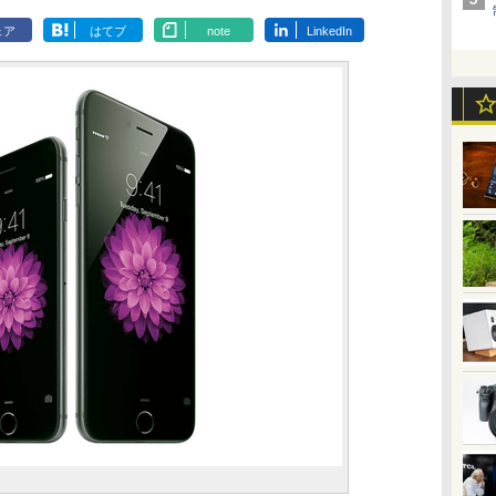
ェア
はてブ
note
LinkedIn