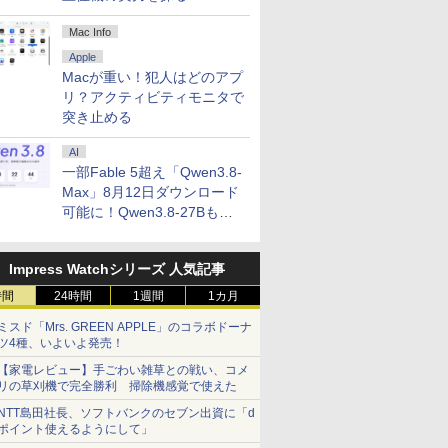
Mac Info
Apple
Macが重い！犯人はどのアプ
リ？アクティビティモニタで
突き止める
AI
一部Fable 5超え「Qwen3.8-
Max」8月12日ダウンロード
可能に！Qwen3.8-27Bも順
次
Impress Watchシリーズ 人気記事
時間
24時間
1週間
1カ月
ミスド「Mrs. GREEN APPLE」のコラボドーナ
ツ4種、いよいよ発売！
【家電レビュー】手ごわい雑草との戦い、コメ
リの草刈機で完全勝利 掃除機感覚で使えた
NTT島田社長、ソフトバンクのセブン出資に「d
ポイント使えるようにして」