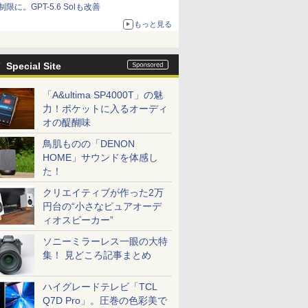
制限に。GPT-5.6 Solも改善
もっと見る
Special Site
「A&ultima SP4000T」の魅
力！ポケットに入るオーディ
オの醍醐味
鳥肌ものの「DENON
HOME」サウンドを体感し
た！
クリエイティブが作った2万
円台の“小さなピュアオーデ
ィオスピーカー”
ソニーミラーレス一眼の大特
集！ 見どころ記事まとめ
ハイグレードテレビ「TCL
Q7D Pro」。圧巻の色彩美で