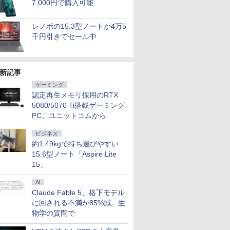
7,000円で購入可能
レノボの15.3型ノートが4万5
千円引きでセール中
新記事
ゲーミング
認定再生メモリ採用のRTX
5080/5070 Ti搭載ゲーミング
7
7
7
7
8
8
8
8
9
9
9
9
10
10
10
10
PC、ユニットコムから
ビジネス
約1.49kgで持ち運びやすい
15.6型ノート「Aspire Lite
15」
AI
%ポイン
でポイン
品 液晶
「のぶ」
DELL Precision 3640
アイ・オー・データ ワ
波動の法則 [ 足立 育朗
LTE対応 中古美品 / タ
ゲーミングPC HP Z4
モバイルモニター
つかめ！理科ダマン 12
エントリーで最大10
【中古】 DELL XPS
【1500円OFFクーポ
＼メーカー5年保証／
100日後に英語がもの
【ACEMAG
ノートパソ
【楽天1位 
魔女と傭兵
Claude Fable 5、格下モデル
ー×大画
のチャン
arp
籍】[ 蝉
Tower Xeon W-1250
イド液晶ディスプレイ
]
ッチ 10.5インチ
G4 Workstation
HAILESI S135 13.5イ
最強ロボット決戦！編
倍！ノートパソコン｜
8940 i7-11700 GTX
ン】【WEBカメラ搭載
【最短即日発送】 【新
になる1日10分 ネイ
Ryzen7 H
チ 新品 Wi
万台突破】
子書籍】[ 
FEBOOK
M8 ミニ
4
3.3GHz 32GB
21.5/23.8/27型
Microsoft Surface
XEON W-2223 メモリ
ンチ 2K 2256×1504
[ シン・テフン ]
東芝dynabook B55/65
1660 Ti 6G メモリ
&フルHD】ノートパソ
品】 モニター 24イン
ティブ英語書き写し [
高性能 ゲー
Pro Off
ニター 15
に回される不満が85%減。生
￥2,050
￥792
ore i5/
en 5
 FullHD
512GB(新品NVMe
1920×1080/アナログ
GO2 Model.1927 フル
32GB Nvme M.2 SSD
Switch2ドック不要
｜軽量 ｜ Microsoft
16GB HDD1TB
コン 中古パソコン 14
チ ディスプレイ PCモ
ブレット・リンゼイ ]
Windows1
キーボード
HD 4K 
物学の質問で
￥64,800
￥12,280
￥20,990
￥66,000
￥13,999
￥1,320
￥25,000
￥80,440
￥23,800
￥16,800
￥1,980
￥99,800
￥29,800
￥12,999
16GB
S LED
SSD) Quadro P2200
RGB HDMI/ブラック/
HD対応WUXGA/ 第8世
512GB GTX 1650
Type-C直結 500nit高輝
Office 2024 可｜高性
SSD512GB
インチ SSD128GB メ
ニター ASUS 液晶ディ
LPDDR5
8GB SSD 
バッテリー
16GB/32GB/SSD:128GB/256GB/512GB/1TB/Wi-
GHz 6コア
ィスプレイ
Windows11 Pro for
スピーカー：あり/より
代CoreM3-8100Y/
Windows11 中古パソ
度 VESA対応 OTG対応
能｜Office付き｜15.6
Win11Home ゲーミン
モリ8GB Core i5 第8
スプレイ VA249QGZ
5600MHz/1
256GB 51
13モデル 