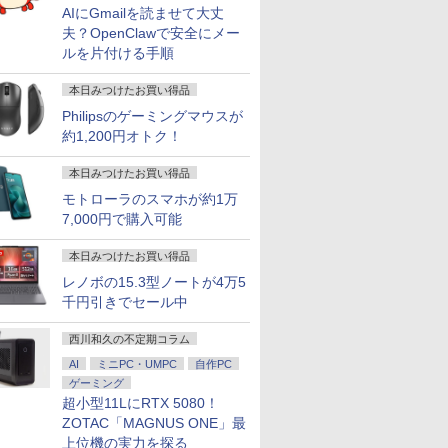
AIにGmailを読ませて大丈
夫？OpenClawで安全にメー
ルを片付ける手順
本日みつけたお買い得品
Philipsのゲーミングマウスが
約1,200円オトク！
本日みつけたお買い得品
モトローラのスマホが約1万
7,000円で購入可能
本日みつけたお買い得品
レノボの15.3型ノートが4万5
千円引きでセール中
西川和久の不定期コラム
AI
ミニPC・UMPC
自作PC
ゲーミング
超小型11LにRTX 5080！
ZOTAC「MAGNUS ONE」最
上位機の実力を探る