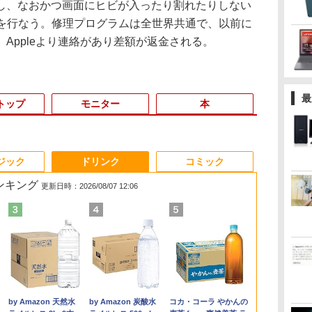
、なおかつ画面にヒビが入ったり割れたりしない
修理を行なう。修理プログラムは全世界共通で、以前に
Appleより連絡があり差額が返金される。
最
トップ
モニター
本
3
3
3
3
4
4
4
4
5
5
5
5
6
6
6
6
ジック
ドリンク
コミック
ランキング
更新日時：2026/08/07 12:06
・
6
7巻
【★最大100%ポイン
【中古】Apple iMac
【選べる2色 コスパ抜
杖と剣のウィストリア
中古 MacBook Air（11
中古パソコン | HP |
LG PCモニター 23.8イ
大人のあっぷあっぷで
【エントリーでポイン
HP 800G6
モバイルモニター
この素晴らしい世界に
【★最大100
【エントリー
Yoothi 互換
異世界居酒屋
ネ
 ]
ト】【新生活応援・
27インチ Retina 5Kデ
群】モバイルモニター
（16） 【電子書籍】[
インチ，Early 2014）
ProOne 600 G5 All-in-
ンチ IPS フルHD
ーと （一般書 563）
ト10倍】 ノートパソコ
SF(8YM57AV-
HAILESI S123E 12.3イ
祝福を！(23) 【電子書
ト】【テンキ
ト100％還元
13.3インチ Sh
(22) 【電子書
7
クト
-
2026】【Office 2019
ィスプレイモデル
15.6インチ フルHD
大森藤ノ ]
Apple アップルA1465
One | Windows11 | 一
100Hz HDMI×2 ブルー
[ 益田 ミリ ]
ン 中古 Cランク 訳あ
CMFZ:Win10x64) 中古
ンチ タッチパネル タ
籍】[ 渡 真仁 ]
面】富士通 LI
ス】GMKtec 
LQ133M1JW6
川 夏哉 ]
e
マ
H&B】NEC VersaPro/
MNE92J/A (Mid 2017)
100%sRGB 非光沢IPS
C02NBAX1G083コン
体型 | 一年保証 | 第9世
ライト低減 VESA対応
り Win11 Pro i5 第8世
Core i7-
ッチペン対応 モバイル
A577/第7世代 C
PC【AMD Ryz
SHP1562 対応
￥9,999
￥33,980
￥8,999
￥594
￥15,900
￥34,980
￥11,440
￥1,760
￥19,800
￥50,600
￥11,999
￥924
￥15,800
￥78,248
￥12,680
￥924
B
納ケ
第4世代 Core i5/メモリ:
【千葉】保証期間1ヶ月
パネル Type-C対応
ディションランク
代 | Core i3 9100T
24MS500-B フルハイ
代 カメラ付き Lenovo
2.9GHz(10700)/メモリ
ディスプレイ
メモ
PRO 6650H 
1920x1080 IP
.
Anker Soundcore
On My Road
by Amazon 天然水
【2026年アップグレ
On My Road
by Amazon 炭酸水
Xiaomi シャオミ
BUGS LIFE
コカ・コーラ やかんの
メ
 |
4GB/8GB/16GB/SSD:128GB/256GB/512GB/1TB/15.6
【ランクB】
miniHDMI 薄型軽量 約
【B】（商品 No.01-
3.1(～最大3.7)GHz |
ビジョン ディスプレイ
ThinkPad X390 8GBメ
16GB/SSD512GB/DVD
1920x1280 フルHD 3:2
リ:4GB/8GB/
512GB】4.5
LCD 液晶デ