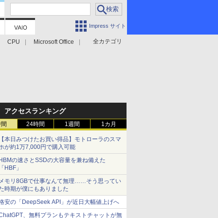
Impress サイト
全カテゴリ
CPU
Microsoft Office
アクセスランキング
時間
24時間
1週間
1カ月
【本日みつけたお買い得品】モトローラのスマ
ホが約1万7,000円で購入可能
HBMの速さとSSDの大容量を兼ね備えた
「HBF」
メモリ8GBで仕事なんて無理……そう思ってい
た時期が僕にもありました
格安の「DeepSeek API」が近日大幅値上げへ
ChatGPT、無料プランもテキストチャットが無