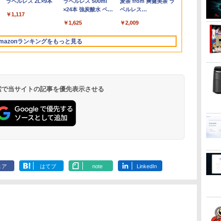
Liberty 5 ミッドナイ
(Stadium ver.)
ラベルレス 2L×9本
ード版】AOKIMI ワ
(Stadium ver.)
ラベルレス 500ml
REDMI Buds 8 Lite ワ
麦茶 from 爽健美茶 ラ
型/USB 3.0/DVD/SDカ
650g VESA対応 モニタ
0）
MEM:16GB |
モニター LGエレクト
モリ 256GB 高速 PCIe
ライター [C:並品]
比率 100％sRGB広色
fi/15.6
12スレッド OC
修理交換用液
￥250
トブラック
イヤレスイヤホン
×24本 強炭酸水 ペッ
イヤレスイヤホン
ベルレス
線
N
ードスロット/Wi-
ー 持ち運び サブディス
SSD:512GB(新品) |
ロニクス
SSD 13.3インチ フル
2021年頃購入
域 高輝度300nit HDR
型/Office/HDM
Windows11 P
￥250
￥1,117
￥250
水
bluetooth イヤホン
トボトル 500ミリリ
Bluetooth 5.4 ノイズ
650mlPET×24本
I
t
Fi/Office/無線マウス/中
プレイ テレワーク 在宅
DVD-ROM | 無線LAN:
HD 指紋 顔認証 軽いパ
対応 OTG対応 ポータ
中古PC 中古
LPDDR5 640
￥14,990
￥1,964
￥1,625
￥2,980
￥2,009
V12 小型軽量 ブルー
ットル (Smart
キャンセリング ANC
古 パソコン/中古PC ノ
勤務 UPERFECT
なし | Webカメラ内蔵 |
ソコン
ブルモニター 軽量 自
コン Window
16T増設 3画
トゥースHi-Fi 最大
Basic)
36時間再生
ートパソコ
フルHD |
立型 スピーカー内蔵
2.5GbpsLAN
mazonランキングをもっと見る
36時間再生 ぶるーと
ト
ン/Windows11
Win11Pro64Bit | ACア
Switch2 PS5 XBOX
Bluetooth5.2
ゅーす コードレス
ダプター付属
PC Mac iPhone
HDMI 省エネ
ENCノイズキャンセ
グpc みにpc m
リング 自動ペアリン
8K コンパク
グ Type-C充電 マイ
ク付き 防水 タッチ式
 検索で当サイトの記事を優先表示させる
音量調整 スポーツ/通
勤/通学/WEB会議(ホ
ワイト)
ONE PIECE モノクロ
HUNTER×HUNTER
スーパーの裏でヤニ吸
版 115 (ジャンプコミ
モノクロ版 39 (ジャ
うふたり 9巻 (デジタル
ックスDIGITAL)
ンプコミックス
版ビッグガンガンコミ
ェア
はてブ
note
LinkedIn
DIGITAL)
ックス)
￥594
￥572
￥810