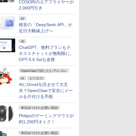
￥29,800
￥29,900
￥11,999
￥2,420
￥29,800
￥89,800
￥11,999
￥748
￥21,800
￥52,800
￥12,370
￥4,950
￥27,600
￥153,425
￥13,999
￥8,800
COSORIのエアフライヤーが
｜中古ノー
ッド
FHDモニタ
ソコン Windows11
Windows11 Pro
チ式/非タッチ式選択可
Office付｜テンキー
AMD R5
式/非タッチ式選択可能
メモリ8GB Core i3 第
4.3GHz Win11Pro
約779g 
第14世代 co
チ FHD I
2,000円引き
DDR5
5型 角度調整
office付き｜CPU第8世
12GB+256GB SSD
能 Type-C対応 HDMI
DVD 搭載｜Core i5 第7
7430U【16GB
Type-C対応 HDMI
8世代 Microsoft
16GB+512GB ミニパ
16GB 新品
Windows1
1080P 
office付き
8GB
 液晶
代｜メモリ8GB
(4TB拡大可能) 4K 静音
デュアルモニター サブ
世代 メモリ 8GB SSD
LPDDR4 512GB SSD
VESA対応 モニター 持
Office付き
ソコン USB3.2×6
13.3インチ
1TB メモリ
ンドプレイ
パソコン
 PCIe3.0
S5
SSD128GB｜
高速熱放散 小型超軽量
モニター 3年保証 ミニ
256GB｜店長厳選
M.2 】 Windows11Pro
ち運び サブディスプレ
Windows11 Lenovo
Type-C/HDMI/DP 3画
WEBカメラ
保証 安い 
タンド搭載 
AI
ー付き｜ノ
SD1TB/最大
保証 転送不
Microsoft office2019
ミニパソコン豊富なイ
PC対応 テレワーク 在
Lenovo ThinkPad
対応 最大4.3GHz mini
イ デュアルモニター テ
Thinkpad L580 中古ノ
面4K Wi-Fi 産業機器
Bluetoo
ゲーミング
対応 ミニH
格安の「DeepSeek API」が
2F1UT）
搭載｜タブレット型パ
ンターフェース
宅勤務 EVICIV
15.6型 Bluetooth Wi-
pc WiFi6 SSD容量拡大
レワーク ミニPC対応
ートパソコン PC パソ
医療 仕事 エッジ AI
ソコン
ーミングP
PC スマホ
近日大幅値上げへ
ffice付き
 2.5Gbps
ソコン｜Webカメラ搭
USB3.2/HDMI 2.0×2 高
Fi 無線｜中古 パソコン
可能 小型pc 4K@60Hz
EVICIV
コン 中古ノートPC 中
Microsoft
ク 動画視
応 ブラック 
コン
 静音 mini
載｜2in1｜ノートパソ
速2.4G/5GWi-Fi BT4.2
中古PC Word Excel
静音 高速熱放散 ミニパ
古PC SSD1TB メモリ
可 Windo
本体のみ
yn02d
AI
 第8世代
1 Pro 4K
コン｜中古パソコン｜
省電力 小型パソコン
ソコン 6C12T BT5.2
16GB 中古パソコン レ
料 持ち運
ChatGPT、無料プランもテ
ltra
パソコン
ノボ
キストチャットが無制限に。
GPT-5.6 Solも改善
OpenClawで試したいアレコレ
AI
ビジネス
AIにGmailを読ませて大丈
夫？OpenClawで安全にメー
ルを片付ける手順
本日みつけたお買い得品
Philipsのゲーミングマウスが
約1,200円オトク！
本日みつけたお買い得品