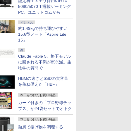
認定再生メモリ採用のRTX
5080/5070 Ti搭載ゲーミング
PC、ユニットコムから
ビジネス
約1.49kgで持ち運びやすい
15.6型ノート「Aspire Lite
15」
AI
Claude Fable 5、格下モデル
に回される不満が85%減。生
物学の質問で
7
7
7
7
8
8
8
8
9
9
9
9
10
10
10
10
HBMの速さとSSDの大容量
を兼ね備えた「HBF」
本日みつけたお買い得品
カード付きの「プロ野球チッ
プス」が24袋セットでオトク
OFF｜新生
でポイン
カー直
語がもの
超得2,000円OFF&P2倍
NiPoGi ミニpc Intel
【選べるタッチ式 14イ
［小説］ 波うららか
レビュー投稿 5年保証
【正規永久版office付
【タッチ式選べる 携帯
小学1年 もっと文章読
【1500円OFFクーポ
NIPOGI ミニPC AMD
アイ・オー・データ機
バムとケロのデイブッ
本日10倍
【マラソン
楽天1位★
永瀬廉 プ
特典付き｜
のチャン
】モニタ
分 ネイ
｜Surface Go2｜超軽
N5030 【2026新モデ
ンチ】モバイルモニタ
に、めおと日和 [ 百
｜MS Office 2024 H&B
き】【期間限定
式】モバイルモニター
解 （毎日のドリル） [
ン】【テンキー&Wi-
Ryzen 組込み V2748
器 ワイド液晶ディスプ
ク Bam and Kero
世代Core i
内組立の 
定P2倍【
BOX【初
本日みつけたお買い得品
第8世代｜
 ミニPC
D HP
写し [
量タブレットノートパ
ル・業界超ミニ】 最大
ー 14インチ フルHD
瀬 しのぶ ]
搭載｜中古ノートパソ
10％OFF】OEM Key
14インチ フルHD IPS
学研プラス ]
Fi】ノートパソコン
mini pc 高性能 長期
レイ 23.8型/LCD-
Day Book [ 島田ゆか ]
ートパソコ
トップPC
で実質10,
（仮） [ 永
熱風で揚げ物を調理する
｜Core
 7640HS
322pe
ゼイ ]
ソコン｜中古ノートパ
3.1Hz mini pc
IPSパネル 非光沢 タッ
コン Windows11
ACEMAGIC ミニpc
パネル 非光沢 タッチ
15.6インチ SSD128GB
安定稼働8C/16T 最大
A241DB
Dynaboo
プ パソコ
イルモニター