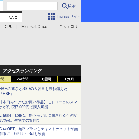
Impress サイト
全カテゴリ
CPU
Microsoft Office
アクセスランキング
時間
24時間
1週間
1カ月
HBMの速さとSSDの大容量を兼ね備えた
「HBF」
【本日みつけたお買い得品】モトローラのスマ
ホが約1万7,000円で購入可能
Claude Fable 5、格下モデルに回される不満が
85%減。生物学の質問で
ChatGPT、無料プランもテキストチャットが無
制限に。GPT-5.6 Solも改善