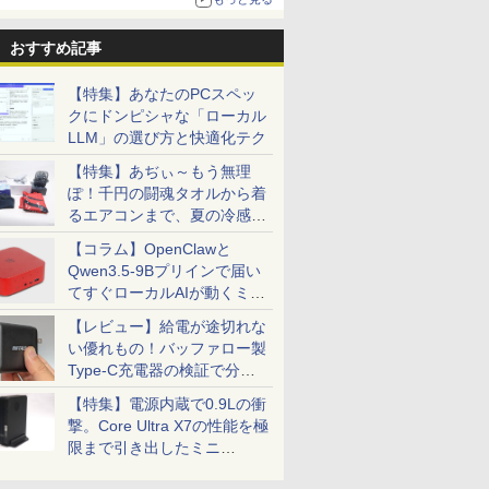
おすすめ記事
【特集】あなたのPCスペッ
クにドンピシャな「ローカル
LLM」の選び方と快適化テク
【特集】あぢぃ～もう無理
ぽ！千円の闘魂タオルから着
るエアコンまで、夏の冷感グ
ッズ一挙紹介
【コラム】OpenClawと
Qwen3.5-9Bプリインで届い
てすぐローカルAIが動くミニ
PC「SER9 Pro」
【レビュー】給電が途切れな
い優れもの！バッファロー製
Type-C充電器の検証で分か
ったこと
【特集】電源内蔵で0.9Lの衝
撃。Core Ultra X7の性能を極
限まで引き出したミニ
PC「GPD BOX」