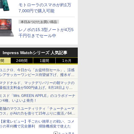
モトローラのスマホが約1万
7,000円で購入可能
本日みつけたお買い得品
レノボの15.3型ノートが4万5
千円引きでセール中
Impress Watchシリーズ 人気記事
時間
24時間
1週間
1カ月
ユニクロ、今日から「お盆特別セール」。涼感
シアサッカーワンピース待望値下げ、撥水ギア
ショーツは1990円に
マクドナルド、マックデリバリーの朝マックの
最低注文料金が500円値上げ。8月18日より
1,500円から受付
ミスド「Mrs. GREEN APPLE」のコラボドーナ
ツ4種、いよいよ発売！
老舗のマウスユーティリティ「チューチューマ
ウス」がAIの力を借りて15年ぶりに復活／64bit
化、Windows 10/11、「Chrome」も走り回
【家電レビュー】手ごわい雑草との戦い、コメ
る。復活記念で2026年末まで500円
リの草刈機で完全勝利 掃除機感覚で使えた
もっと見る