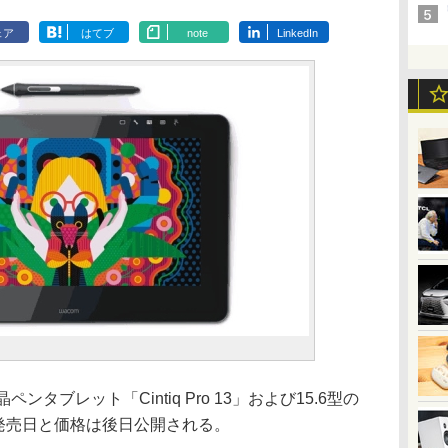
ェア
はてブ
note
LinkedIn
ブレット「Cintiq Pro 13」および15.6型の
した。発売日と価格は後日公開される。