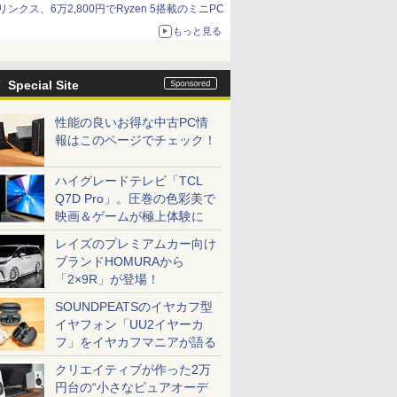
リンクス、6万2,800円でRyzen 5搭載のミニPC
もっと見る
Special Site
性能の良いお得な中古PC情
報はこのページでチェック！
ハイグレードテレビ「TCL
Q7D Pro」。圧巻の色彩美で
映画＆ゲームが極上体験に
レイズのプレミアムカー向け
ブランドHOMURAから
「2×9R」が登場！
SOUNDPEATSのイヤカフ型
イヤフォン「UU2イヤーカ
フ」をイヤカフマニアが語る
クリエイティブが作った2万
円台の“小さなピュアオーデ