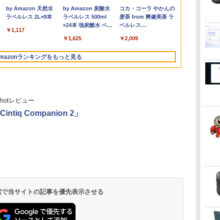
￥49,800
￥9,999
￥16,500
￥8,980
￥25,990
￥33,800
￥6,600
￥39,800
￥46,980
￥5,300
￥19,800
￥91,999
￥11,280
￥1,980
B
ぶ
PC＋24型モニターセッ
沢 ブルーライトカット
7300U カメラ内蔵 メモ
タブルモニター IPS液晶
Core i5-10210u/ 8GB/
8GB+256GB 4TB拡張
世代CPU メモリ12GB
インテル Core i3-
HD） 16:9 IPSパネル
i3 第8世代
6コア12スレ
21.45インチ
.
Anker Soundcore
On My Road
by Amazon 天然水
【2026年アップグレ
On My Road
by Amazon 炭酸水
Xiaomi シャオミ
BUGS LIFE
コカ・コーラ やかんの
チ
ト/第8世代 Core i7/メモ
HDMI VGA スピーカー
リ最大16GB SSD1TB
パネル 薄型 軽量 持ち運
爆速256GB-SSD/ カメ
可 mini pc
SSD480GB 15インチ
2350M~i5-13500H i7-
LEDバックライト付 非
トパソコン
MAX5.0GHz 
ー IPS 21.
Liberty 5 ミッドナイ
(Stadium ver.)
ラベルレス 2L×9本
ード版】AOKIMI ワ
(Stadium ver.)
ラベルレス 500ml
REDMI Buds 8 Lite ワ
麦茶 from 爽健美茶 ラ
スピ
e
リ:8GB/16GB/32GB/SSD:256GB/512GB/1TB/DVD/USB
内蔵 ヘッドホン端子
薄い軽い FHD液晶
び 壁掛けに対応
ラ/ 無線Wi-Fi6/ Office
Windows11 Pro 動作
フルHD Windows11
10870H Windows11
光沢 ノングレア 液晶
Windows11 
32GB/最大12
VESA 100Hz
￥250
トブラック
イヤレスイヤホン
×24本 強炭酸水 ペッ
イヤレスイヤホン
ベルレス
付
ー
3.0/Wifi/無線キーボード
VESA対応 テレワーク
type-C WIFI
Switch/PS3/PS4/PS5/Xbox
付き/ Win11【中古ノー
より高速 4K×3画面出
Home WEBカメラ 無
SSD 256GB~1TB メモ
ディスプレイ ディスプ
｜中古ノート
Radeon 760M
HDMI VGA P
￥250
￥1,117
￥250
水
bluetooth イヤホン
トボトル 500ミリリ
Bluetooth 5.4 ノイズ
650mlPET×24本
Bラ
&マウス/USBメモ
在宅勤務 法人向け オ
Bluetooth 中古ノート
One/PC/スマ
トパソコン 中古パソコ
力 ミニパソコン
線LAN テンキー 1年保
リ 8~16GB デスクトッ
レイポート VGA【中
15.6 テンキ
M.2 2280 S
Switch 3年
￥14,990
￥1,964
￥1,625
￥3,480
￥2,009
V12 小型軽量 ブルー
ットル (Smart
キャンセリング ANC
トパ
リ/Windows11/中古 パ
フィス TERRA 2441W
パソコン Office付き
ホ/USBType-C/標準
ン 中古PC】税込送料
HDMI2.0+DP1.4 静音性
証 レビュー特典：WPS
プPC office2021 安い
古】
ートパソコン
2×8TB USB4
可 (型番：AK
トゥースHi-Fi 最大
Basic)
36時間再生
 中
ソコン/ ディスプレイ
5GWIFI Bluetooth最新
HDMI対応【選べる種
無料 あす楽対応 即日
小型pc 豊富な端子
Office Bランク パソコ
激安 ゲーム 高スペッ
Microsoft O
Bluetooth5.2
mazonランキングをもっと見る
36時間再生 ぶるーと
MicrosoftOffice2024
類】タッチ/ケース付
発送（Windows10も
Type-C USB3.2 有線
ン ノートパソコン デ
ク 026
｜ノートパソ
LAN*2 VESA
ゅーす コードレス
可 Windows11
き/4Kタイプ
対応可能/ Win10）
LAN WIFI5/BT4.2 省電
ル 中古パソコン
Windows11
pc Windows1
ENCノイズキャンセ
力 オフィス/学習向け
3画面出力 M6 U
リング 自動ペアリン
P2
グ Type-C充電 マイ
thotレビュー
ク付き 防水 タッチ式
音量調整 スポーツ/通
ntiq Companion 2」
勤/通学/WEB会議(ホ
ワイト)
ONE PIECE モノクロ
HUNTER×HUNTER
スーパーの裏でヤニ吸
版 115 (ジャンプコミ
モノクロ版 39 (ジャ
うふたり 9巻 (デジタル
ックスDIGITAL)
ンプコミックス
版ビッグガンガンコミ
DIGITAL)
ックス)
￥594
￥572
￥810
 検索で当サイトの記事を優先表示させる