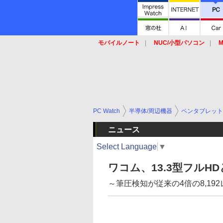
モバイルノート
NUC/小型パソコン
M
SSD
キーボード
マウス
PC Watch
半導体/周辺機器
ペンタブレット
ニュース
Select Language
▼
ワコム、13.3型フルH
～筆圧検知が従来の4倍の8,19