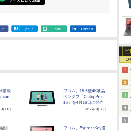
ェア
はてブ
note
LinkedIn
1
ll搭載
ワコム、15.6型4K液晶
anion
ペンタブ「Cintiq Pro
16」を4月18日に発売
年5月11日
2017年3月30日
ワコム、ExpressKey搭
得品