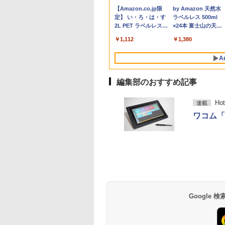
,800
,800
,370
950
￥27,600
￥153,425
￥13,999
￥8,800
￥10,800
￥18,000
￥6,500
￥26,400
￥21,280
￥7,980
￥19,800
￥1,650
8GB Core i3 第
GHz Win11Pro
約779g メモリ最大
第14世代 corei7
チ FHD IPS 薄型軽量
心者向け メモリ4GB
代 | Core i5 8500
店頭ディスプレイ マー
8500 8GB SSD500G
ングレア BenQ
CPU メモリ8GB
テレビ放送編『いし
Anker Soundcore
BRUCE WAYNE feat.
【Amazon.co.jp限
Anker Soundcore
BRUCE WAYNE feat
by Amazon 天然水
 Microsoft
GB+512GB ミニパ
16GB 新品SSD1TB
Windows11 10 SSD
1080P 高画質 プラグア
SSD128GB 15.6インチ
3.0(〜最大4.1)GHz |
カー付属 強化ガラス
Win10Pro64)]
GW2480 HDMI
SSD240GB 15イン
み』 ]
P40i ブラック
Flo Milli, ATL Jacob
定】 い・ろ・は・す
P31i ブラック
Flo Milli, ATL Jacob
ラベルレス 500ml
ice付き
 USB3.2×6
13.3インチ HDMI搭載
1TB メモリ 32GB 1年
ンドプレイ 調整可能ス
HD テンキー付き ノー
MEM:8GB |
光る パネル看板 メニ
DisplayPort VGA 
HD Windows11Hom
[Explicit]
2L PET ラベルレス
[Explicit]
×24本 富士山の天然
dows11 Lenovo
e-C/HDMI/DP 3画
WEBカメラ5GWIFI
保証 安い 激安 ゲーム
タンド搭載 USB-C PD
トPC 日本語キーボー
SSD:512GB(新品) |
ュー 案内板(1年保証
ーカー内蔵 ケーブル
DVD 1年保証 レビュ
￥7,990
￥5,990
×8本
水 バナジウム含有 
nkpad L580 中古ノ
 Wi-Fi 産業機器
Bluetooth内蔵 中古パ
ゲーミングパソコン ゲ
対応 ミニHDMI ノート
ド コスパ
DVD-ROM | 無線LAN:
付)
き 動作確認済み 30日
特典：WPS Office 
￥250
￥1,112
￥250
￥1,380
ミネラルウォーター
パソコン PC パソ
 仕事 エッジ AI
ソコン
ーミングPC 高スペッ
PC スマホ ゲーム機対
あり | Win11Pro64bit
保証 送料無料
ンク パソコン ノー
ペットボトル 静岡県
 中古ノートPC 中
MicrosoftOffice2024
ク 動画視聴 おしゃれ
応 ブラック Ingnok
ソコン エヌイーシー
A
産 500ミリリットル
C SSD1TB メモリ
可 Windows11 送料無
本体のみ
yn02d
古パソコン
(Smart Basic)
GB 中古パソコン レ
料 持ち運び便利
編集部のおすすめ記事
Ho
連載
ワコム「Ci
薬屋のひとりごと 17
異世界居酒屋「の
巻 (デジタル版ビッグ
ぶ」(22) (角川コミッ
ガンガンコミックス)
クス・エース)
￥770
￥832
Google