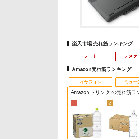
楽天市場 売れ筋ランキング
ノート
デスク
Amazon売れ筋ランキング
10
10
10
10
1
1
1
1
2
2
2
2
イヤフォン
ミュー
Amazon ドリンク の売れ筋
500円OFFクーポ
OGI ミニPC AMD
・オー・データ機
とケロのデイブッ
本日10倍！高性能第10
【マラソン値引中！国
楽天1位★マラソン限
永瀬廉 プレミアム
【即納】中古ノートパ
中古パソコン | NEC |
LED ライティングボー
はじめての世界名作え
富士通 ★中古パソコ
【マラソンセール期
【大特価】中古 NEC
漫画 いしぶみ 原
【テンキー&Wi-
en 組込み V2748
ワイド液晶ディスプ
am and Kero
世代Core i7-10610Uノ
内組立の 新品】デスク
定P2倍【クーポン利用
BOX【初回限定版】
ソコン windows11
Mate MKM30B-4 |
ド 手書き 看板
ほん あかいえほんの
ン・Aランク
中ポイント5倍】中古
VersaPro VKM44X-A
が落ちてくるとき、
】ノートパソコン
ni pc 高性能 長期
23.8型/LCD-
 Book [ 島田ゆか ]
ートパソコン 中古
トップPC デスクトッ
で実質10,999円】モバ
（仮） [ 永瀬廉 ]
office付き 東芝 PB55
Windows11 | デスクト
60x80cm 結婚式 ウェ
おうち（1～40巻）
★FMVD38001
モニター 23.8インチ
PC-VKM44XZGA Co
くらは空を見ていた
6インチ SSD128GB
稼働8C/16T 最大
1DB
Dynabook G83 超軽量
プ パソコン ビジネス
イルモニター 15.6イン
Intel 第6世代Core i3 初
ップ | 一年保証 | 第8世
ルカムボード カフェ
（0） [ 中脇 初枝 ]
[ESPRIMO D588/T(i5
フルHD IPSパネル ノ
i5 1145G7 第11世代
（一般書 511） [ 