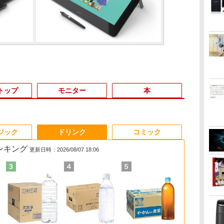
トップ
モニター
本
3
3
3
3
4
4
4
4
5
5
5
5
6
6
6
6
ジック
ドリンク
コミック
ランキング
更新日時：2026/08/07 18:06
間
爆
【★最大100%ポイン
液晶モニター PCディ
ノートパソコン14イン
日本創世史
モバイルモニター 15.6
中古美品 15.6インチ
「3500U/4300Uより速
JAFルートマップ全日
【マラソン限定
★office搭載＼2年保証
DELL デル E2417H
ちいかわカレンダー
超得1,000円
【エントリー
【公式・メー
100日後に英
ぼ
ト】【新生活応援・
スプレイ 23.8 24イン
チ 極軽量約965g 富士
インチ InnoView モバ
Fujitsu LIFEBOOK
い」 NiPoGi ミニpc
本2026拡大版 [ JAFメ
30%OFF】中古 DELL
／ minipc ミニPC デス
LED液晶モニター 23.8
2027 [ ナガノ ]
活応援 豪華
ト100％還元
販・送料無料
になる1日10
￥2,728
re
2026】【Office 2019
チ 144Hz 1ms IPS フ
通 LIFEBOOK U748 高
イルディスプレイ 自立
A5510/D / Windows11/
Ryzen Embedded
ディアワークス ]
Inspiron 3501 P90F
クトップパソコン パソ
インチワイド ブラック
最新OS対応 
ス】GMKtec
ー 新品 フルH
ティブ英語書き
￥1,980
-
広島
H&B】HP デスクトップ
ルHD ノングレア 非光
性能第7世代Core i5-
型 1920*1080 FHD ポー
超高性能 第10世代
R2544初登場
Core i3 1005G1 第10
コン 新品 Office付き
1920×1080 （フル
最大180日保証
AMD Ryzen 5
Series 3 Pro 
ブレット・リン