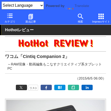
Powered by
Translate
PC Watch
パソコン/タブレット/スマートフォン
タブレット
Wi
カテゴリ
過去記事
検索
Impressサイト
Hothotレビュー
ワコム「Cintiq Companion 2」
～RAW現像・動画編集もこなすクリエイティブ系タブレット
PC
（2015/6/5 06:00）
リスト