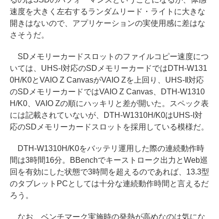
速度を大きく左右するランダムリード・ライトに大きな
開きはないので、アプリケーションの実使用感に差はな
さそうだ。
SDメモリーカードスロットのファイルコピー速度につ
いては、UHS-I対応のSDメモリーカードではDTH-W131
0H/K0とVAIO Z CanvasがVAIO Zを上回り、UHS-II対応
のSDメモリーカードではVAIO Z Canvas、DTH-W1310
H/K0、VAIO Zの順にハッキリと差が開いた。スペック表
には記載されていないが、DTH-W1310H/K0はUHS-I対
応のSDメモリーカードスロットを採用している模様だ。
DTH-W1310H/K0をバッテリ運用した際の連続動作時
間は3時間16分。BBenchでキーストローク出力とWeb巡
回を有効にした状態で3時間を超えるのであれば、13.3型
のタブレットPCとしては十分な連続動作時間と言えるだ
ろう。
なお、ベンチマーク実施時の発熱が高めなのは気にな