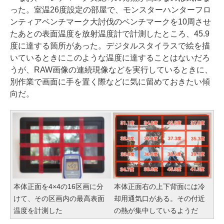
った。室温26度設定の部屋で、モンスターハンターフロ
ンティアベンチマーク大討伐のベンチマークを10周させ
たあとの表面温度を放射温度計で計測したところ、45.9
度に達する箇所があった。デジタルスタイラスで絵を描
いているときにこのような温度に達することはないだろ
うが、RAW画像の連続現像などを実行しているときに、
別作業で画面に手を置く際などに気に留めておきたい傾
向だ。
本体正面を4×4の16区画に分
本体正面右の上下背面には冷
けて、その区画内の最高表面
却用通気口がある。その付近
温度を計測した
の熱が集中しているようだ