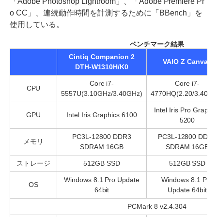
「Adobe Photoshop Lightroom」、「Adobe Premiere Pr
o CC」、連続動作時間を計測するために「BBench」を
使用している。
ベンチマーク結果
Cintiq Companion 2
VAIO Z Canvas
DTH-W1310H/K0
Core i7-
Core i7-
CPU
5557U(3.10GHz/3.40GHz)
4770HQ(2.20/3.40GH
Intel Iris Pro Graphi
GPU
Intel Iris Graphics 6100
5200
PC3L-12800 DDR3
PC3L-12800 DDR3
メモリ
SDRAM 16GB
SDRAM 16GB
ストレージ
512GB SSD
512GB SSD
Windows 8.1 Pro Update
Windows 8.1 Pro
OS
64bit
Update 64bit
PCMark 8 v2.4.304