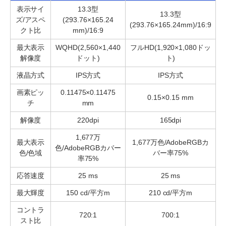
表示サイ
13.3型
13.3型
ズ/アスペ
(293.76×165.24
(293.76×165.24mm)/16:9
クト比
mm)/16:9
最大表示
WQHD(2,560×1,440
フルHD(1,920×1,080ドッ
解像度
ドット)
ト)
液晶方式
IPS方式
IPS方式
画素ピッ
0.11475×0.11475
0.15×0.15 mm
チ
mm
解像度
220dpi
165dpi
1,677万
最大表示
1,677万色/AdobeRGBカ
色/AdobeRGBカバー
色/色域
バー率75%
率75%
応答速度
25 ms
25 ms
最大輝度
150 cd/平方m
210 cd/平方m
コントラ
720:1
700:1
スト比