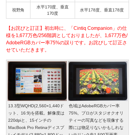
水平170度、垂直
視野角
水平178度、垂直178度
170度
【お詫びと訂正】初出時に、「Cintiq Companion」の仕
様を1,677万色/256階調としておりましたが、1,677万色/
AdobeRGBカバー率75%の誤りです。お詫びして訂正さ
せていただきます。
13.3型WQHD(2,560×1,440ド
色域はAdobeRGBカバー率
ット、16:9)を搭載。解像度は
75%。プロがスタジオクオリ
220dpiと、15インチの
ティーの写真などを現像する
MacBook Pro Retinaディスプ
際には物足りないかもしれな
レイモデル(2,880×1,800ドッ
い※リンク先1,500万画素