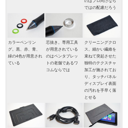
のはプロ向けなら
ではの配慮だろう
カラーペンリン
芯抜き。専用工具
クリーニングクロ
グ。黒、赤、青、
が用意されている
ス。細かい繊維を
緑の4色が用意され
のはペンタブレッ
束ねて突起させた
ている
トの老舗であるワ
独特のテクスチャ
コムならでは
加工が施されてお
り、タッチパネル
ディスプレイ表面
の汚れを手早く落
とせる