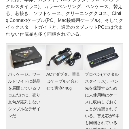
タルスタイラス)、カラーペンリング、ペンケース、替え
芯、芯抜き、ソフトケース、クリーニングクロス、Cinti
q Connextケーブル(PC、Mac接続用ケーブル)、そしてク
イックスタートガイドと、通常のタブレットPCには含ま
れない付属品も多く同梱されている。
パッケージ。ワー
ACアダプタ。重量
プロペン(デジタル
ルドワイドに製品
はケーブルと合わ
スタイラス)。ペン
を展開しているワ
せて実測440g
先を保護するため
コムだけに、売り
に未使用時はケー
文句が羅列しない
スに収納しておく
シンプルなデザイ
ことが推奨されて
ンだ
いる。替え芯が9本
も同梱されている