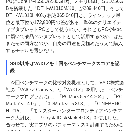
PUにCore i7-4558U(2.80GHz)、メモリ8GB、SSD256G
Bを搭載した「DTH-W1310M/K0」が289,440円、そして
DTH-W1310H/K0が税込365,040円と、ラインナップ最上
位と最下位で172,800円の差がある。単体のクリエイテ
ィブタブレットPCとして使うのか、それともPCやMac
に繋いで液晶ペンタブレットとして活用するのか、はた
またその両方なのか、自身の用途を見極めたうえで購入
するモデルを選びたい。
SSD以外はVAIO Zを上回るベンチマークスコアを記
録
今回ベンチマークの比較対象機種として、VAIO株式会
社の「VAIO Z Canvas」と「VAIO Z」を用いた。ベンチ
マークプログラムには、「PCMark 8 v2.4.304」、「PC
Mark 7 v1.4.0」、「3DMark v1.5.893」、「CINEBENC
H R15」、「モンスターハンターフロンティアベンチマ
ーク大討伐」、「CrystalDiskMark 4.0.3」を使用した。
合わせて、実アプリのパフォーマンスを計測するために