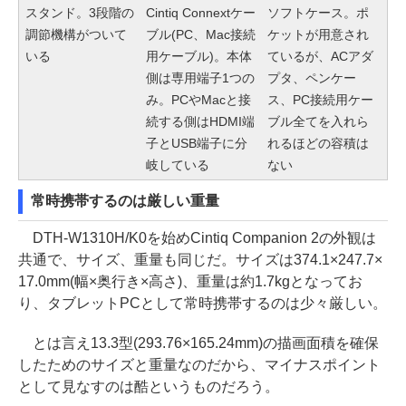
スタンド。3段階の
Cintiq Connextケー
ソフトケース。ポ
調節機構がついて
ブル(PC、Mac接続
ケットが用意され
いる
用ケーブル)。本体
ているが、ACアダ
側は専用端子1つの
プタ、ペンケー
み。PCやMacと接
ス、PC接続用ケー
続する側はHDMI端
ブル全てを入れら
子とUSB端子に分
れるほどの容積は
岐している
ない
常時携帯するのは厳しい重量
DTH-W1310H/K0を始めCintiq Companion 2の外観は
共通で、サイズ、重量も同じだ。サイズは374.1×247.7×
17.0mm(幅×奥行き×高さ)、重量は約1.7kgとなってお
り、タブレットPCとして常時携帯するのは少々厳しい。
とは言え13.3型(293.76×165.24mm)の描画面積を確保
したためのサイズと重量なのだから、マイナスポイント
として見なすのは酷というものだろう。