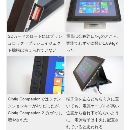
SDカードスロットにはプッシ
重量は公称約1.7kgのところ、
ュロック・プッシュイジェク
実測でわずかに軽い1,694gだ
ト機構は備えられていない
った
Cintiq Companionではファン
端子側を左右どちら向きに置
クションキーが4つだったが、
いても、電源ケーブルが高い
Cintiq Companion 2では6つに
位置から垂れ下がらないよう
増やされた
に、電源端子は中央に配置さ
れていると思われる