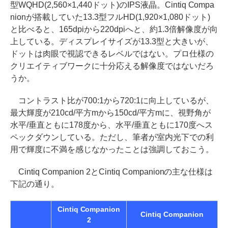
型WQHD(2,560×1,440ドット)のIPS液晶。Cintiq Compa
nionが搭載していた13.3型フルHD(1,920×1,080ドット)
と比べると、165dpiから220dpiへと、約1.3倍解像度が向
上している。ディスプレイサイズが13.3型と大きいが、
ドットは肉眼で視認できるレベルではない。プロ仕様の
クリエイティブワークに十分応える解像度ではないだろ
うか。
コントラスト比が700:1から720:1に向上しているが、
最大輝度が210cd/平方mから150cd/平方mに、視野角が
水平/垂直ともに178度から、水平/垂直ともに170度へス
ペックダウンしている。ただし、筆者が室内光下での利
用で輝度に不満を感じなかったことは強調しておこう。
Cintiq Companion 2とCintiq Companionの主な仕様は
下記の通り。
Cintiq Companion
Cintiq Companion
2