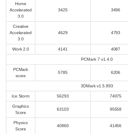
Home
Accelarated
3425
3496
3.0
Creative
Accelarated
4629
4793
3.0
Work 2.0
4141
4087
PCMark 7 v1.4.0
PCMark
5785
6206
score
3DMark v1.5.893
Ice Storm
56293
74075
Graphics
63103
95558
Score
Physics
40860
41456
Score