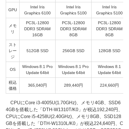
Intel Iris
Intel Iris
Intel Iris
GPU
Graphics 6100
Graphics 5100
Graphics 5100
PC3L-12800
PC3L-12800
PC3L-12800
メモ
DDR3 SDRAM
DDR3 SDRAM
DDR3 SDRAM
リ
16GB
8GB
8GB
スト
レー
512GB SSD
256GB SSD
128GB SSD
ジ
Windows 8.1 Pro
Windows 8.1 Pro
Windows 8.1
OS
Update 64bit
Update 64bit
Update 64bit
税込
365,040円
289,440円
224,660円
価格
CPUにCore i3-4005U(1.70GHz)、メモリ4GB、SSD6
4GBを搭載した「DTH-W1310T/K0」が税込192,240円、
CPUにCore i5-4258U(2.40GHz)、メモリ8GB、SSD128
GBを搭載した「DTH-W1310L/K0」が税込224,640円、C