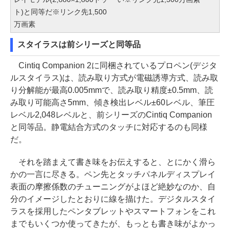
ト)と同等だ※リンク先1,500
万画素
スタイラスは前シリーズと同等品
Cintiq Companion 2に同梱されているプロペン(デジタ
ルスタイラス)は、読み取り方式が電磁誘導方式、読み取
り分解能が最高0.005mmで、読み取り精度±0.5mm、読
み取り可能高さ5mm、傾き検出レベル±60レベル、筆圧
レベル2,048レベルと、前シリーズのCintiq Companion
と同等品。静電結合方式のタッチに対応するのも同様
だ。
それを踏まえて書き味をお伝えすると、とにかく滑ら
かの一言に尽きる。ペン先とタッチパネルディスプレイ
表面の摩擦係数のチューニングがよほど絶妙なのか、自
分のイメージしたとおりに線を描けた。デジタルスタイ
ラスを採用したペンタブレットやスマートフォンをこれ
までもいくつか使ってきたが、もっとも書き味がよかっ