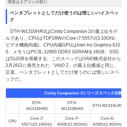
境音はエアコンの音だ
ペンタブレットとしてだけ使うのは惜しいハイスペッ
ク
DTH-W1310H/K0はCintiq Companion 2の最上位モデ
ルであり、CPUはTDP28WのCore i7-5557U(3.10GHz、
ビデオ機能内蔵)、CPU内蔵GPUはIntel Iris Graphics 610
0、メモリはPC3L-12800 DDR3 SDRAMを16GB、SSD
は512GBを搭載する。このスペックはVAIO株式会社から
2月26日に発売された「VAIO Z」の最上位構成と同じ。
正直、ペンタブレットとしてだけ使うのには惜しいスペ
ックだ。
Cintiq Companion 2シリーズスペック比較
DTH-
DTH-
DTH-W1310L/K0
W1310H/K0
W1310M/K0
Core i7
Core i7-
Core i5-
CPU
5557U(3.10GHz)
4558U(2.80GHz)
4258U(2.40GHz)