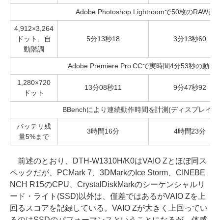
Adobe Photoshop Lightroomで50枚のRA
4,912×3,264
ドット、自
5分13秒18
3分13秒60
動階調
Adobe Premiere Pro CCで実時間4分53秒の
1,280×720
13分08秒11
9分47秒92
ドット
BBenchにより連続動作時間を計測(ディスプレイの
バッテリ残
3時間16分
4時間23分
量5%まで
前述のとおり、DTH-W1310H/K0はVAIO Zとほぼ同ス
ペックだが、PCMark 7、3DMarkのIce Storm、CINEBE
NCH R15のCPU、CrystalDiskMarkのシーケンシャルリ
ード・ライト(SSD)以外は、僅差ではあるがVAIO Zを上
回るスコアを記録している。VAIO Zが大きく上回ってい
るのはSSDのパフォーマンスということになるが、体感