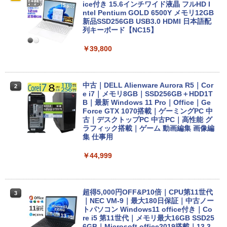
ice付き 15.6インチワイド液晶 フルHD I
ntel Pentium GOLD 6500Y メモリ12GB
新品SSD256GB USB3.0 HDMI 日本語配
列キーボード【NC15】
￥39,800
中古｜DELL Alienware Aurora R5｜Cor
2
e i7｜メモリ8GB｜SSD256GB＋HDD1T
B｜最新 Windows 11 Pro｜Office｜Ge
Force GTX 1070搭載｜ゲーミングPC 中
古｜デスクトップPC 中古PC｜高性能 グ
ラフィック搭載｜ゲーム 動画編集 画像編
集 仕事用
￥44,999
超得5,000円OFF&P10倍｜CPU第11世代
3
｜NEC VM-9｜最大180日保証｜中古ノー
トパソコン Windows11 office付き｜Co
re i5 第11世代｜メモリ最大16GB SSD25
6GB｜Microsoft office2019搭載｜13.3