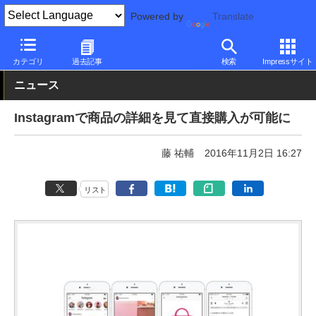
Powered by
Translate
PC Watch
市場
サービス
その他
カテゴリ
過去記事
検索
Impressサイト
ニュース
Instagramで商品の詳細を見て直接購入が可能に
藤 祐輔
2016年11月2日 16:27
リスト