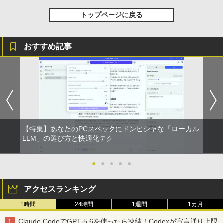
￥15,000
集 12 [ ETS ]
Anker Soundcore Liberty 5 ミッドナイトブ
On My Road (Stadium ver.)
異世界居酒屋「のぶ」(22) (角川コミックス・
トップページに戻る
タイムレコーダー 勤怠管理機 指紋認証・
3
ラック
エース)
by Amazon 天然水ラベルレス 2L×9本
￥3,630
パスワード認証 出勤レコーダー 勤怠レコ
￥250
ーダー 電子タイムレコーダー USBデー
￥14,990
￥832
￥1,117
送料無料 MouseComputer SL4-B450 単
タ管理 自動集計機能 1000ユーザー対応
3
おすすめ記事
体 AMD Ryzen 3 3200G Windows11 64
100,000レコード保存 簡単設定 2.8イン
bit HDMI メモリー8GB 高速SSD256GB
チLCDスクリーン PSE認証済
M.2-SATA +HDD1TB DVDマルチ 中古デ
WORLD SEIKYO vol.8 [ 聖教新聞社 ]
4
スクトップパソコン 中古 パソコン【30
【2026年アップグレード版】AOKIMI ワイヤ
見知らぬ糸
HUNTER×HUNTER モノクロ版 39 (ジャンプ
￥14,880
日保証】1235602
レスイヤホン bluetooth イヤホン V12 小型
コミックスDIGITAL)
【Amazon.co.jp限定】 伊藤園 磨かれて、澄
￥300
軽量 ブルートゥースHi-Fi 最大36時間再生 ぶ
みきった日本の水 2L 8本 ラベルレス [ ケース
￥250
るーとゅーす コードレス ENCノイズキャン
] [ 水 ] [ ペットボトル ] [ 箱買い ] [ ストック
￥19,800
￥572
セリング 自動ペアリング Type-C充電 マイク
] [ 水分補給 ]
レノボジャパン Lenovo L24-4C モニ
4
付き 防水 タッチ式音量調整 スポーツ/通勤/通
ター ［23.8型 / フルHD(1920×1080) / ワ
学/WEB会議(ホワイト)
￥998
イド / 144Hz］ クラウドグレー 67DDK
【特集】あなたのPCスペックにドンピシャな「ローカル
方舟 （講談社文庫） [ 夕木 春央 ]
中古パソコン | Lenovo | ThinkCentre M
AC6JP
On My Road (Stadium ver.)
スーパーの裏でヤニ吸うふたり 9巻 (デジタル
LLM」の選び方と快適化テク
5
4
￥1,964
720s Small | Windows11 | デスクトップ
版ビッグガンガンコミックス)
| 一年保証 | 第8世代 | Core i5 8400 2.8
￥913
￥15,180
by Amazon 炭酸水 ラベルレス 500ml ×24本
￥250
(〜最大4.0)GHz | MEM:8GB | SSD:512G
●
●
●
●
●
強炭酸水 ペットボトル 500ミリリットル (Sm
￥810
B(新品) | DVDマルチ | Win11Pro64bit
Xiaomi シャオミ REDMI Buds 8 Lite ワイヤ
art Basic)
レスイヤホン Bluetooth 5.4 ノイズキャンセ
アクセスランキング
リング ANC 36時間再生
￥22,980
￥1,625
Yoothi 互換品 14.0インチ Lenovo Yoga
5
7-14ITL5 82BH 対応 FullHD 1920x1080
1時間
24時間
1週間
1カ月
￥3,480
IPS LED LCD ディスプレイ タッチスク
リーン タッチ機能付き液晶パネル 修理交
Claude CodeでGPT-5.6を使ったら凍結！Codexが宣言通り上限