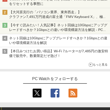
ミニPC Dell HP Lenovo 高速CPU 第8世
換用液晶タッチパネル ベゼル付き
5
をリセットする事態に
代 Corei3/i5-8500T メモリ最大16GB SS
D1TB 二画面デュアル アウトレット オフ
￥15,500
【大河原克行の「パソコン業界、東奔西走」】
ィス付き 最新MSOffice2024可 Win11Pr
クラファン7,491万円達成の富士通「FMV Keyboard X」、極限
o 中古パソコンデスクトップパソコン ミ
の静音化を追求
ニPC デル 中古パソコンデスクトップPC
【今すぐ読みたい！人気記事】ネット回線は10Gbpsにアップグ
レードすべきか？1Gbpsとの違いや環境構築方法を解説 - PC
￥18,888
Watch
ネット回線は10Gbpsにアップグレードすべきか？1Gbpsとの違
いや環境構築方法を解説
【本日みつけたお買い得品】Wi-Fi 7ルーターが7,485円の激安特
価で販売中。数量限定だぞ急げ！
もっと見る
PC Watch をフォローする