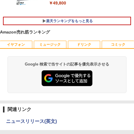
￥49,800
楽天ランキングをもっと見る
Amazon売れ筋ランキング
イヤフォン
ミュージック
ドリンク
コミック
【訳あり品】中古パソコン | NEC | Mate
【BenQ公式店】BenQ ベンキュー GW2
永瀬廉 プレミアムBOX【初回限定版】
1
1
1
MKM30B-4 | Windows11 | デスクトップ
491 23.8インチ アイケアモニター Full H
（仮） [ 永瀬廉 ]
| 一年保証 | 第8世代 | Core i5 8500 3.0
D/IPS/HDMI/DP/ブルーライト軽減プラ
(〜最大4.1)GHz | MEM:8GB | SSD:256G
ス/フリッカーフリー/ティルト機能/24型/
￥8,800
Google 検索で当サイトの記事を優先表示させる
Anker Soundcore P40i オフホワイト
BRUCE WAYNE feat. Flo Milli, ATL Jacob
by Amazon 天然水 ラベルレス 500ml ×24本
薬屋のひとりごと 17巻 (デジタル版ビッグガ
B(NVMe) | DVD-ROM | 無線LAN:あり |
24インチ相当 PCモニター
[Explicit]
富士山の天然水 バナジウム含有 水 ミネラル
ンガンコミックス)
Win11Pro64bit
ウォーター ペットボトル 静岡県産 500ミリリ
￥7,990
￥13,896
ットル (Smart Basic)
￥250
￥770
￥15,000
[新品]葬送のフリーレン (1-15巻 最新刊)
2
￥1,380
全巻セット
Philips｜フィリップス 液晶ディスプレ
2
Anker Soundcore P31i ブラック
BRUCE WAYNE feat. Flo Milli, ATL Jacob
ONE PIECE モノクロ版 115 (ジャンプコミッ
中古パソコン | NEC | Mate MRL36L-5 |
イ(27型/IPS/FullHD 1920×1080/120Hz/
￥8,965
2
[Explicit]
クスDIGITAL)
関連リンク
【Amazon.co.jp限定】 い・ろ・は・す 2L P
Windows11 | デスクトップ | 一年保証 |
MPRT 1ms) 27E2N2100/11
ET ラベルレス ×8本
￥5,990
第9世代 | Core i3 9100 3.6(〜最大4.2)G
￥250
￥594
Hz | MEM:8GB | SSD:256GB(新品) | DV
ニュースリリース(英文)
￥13,800
￥1,112
Dマルチ | Win11Pro64bit
公式TOEIC Listening & Reading 問題
3