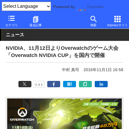
Powered by
Translate
PC Watch
半導体/周辺機器
GPU
GeForce
カテゴリ
過去記事
検索
Impressサイト
ニュース
NVIDIA、11月12日よりOverwatchのゲーム大会
「Overwatch NVIDIA CUP」を国内で開催
中村 真司
2016年11月1日 16:58
リスト