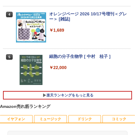
【エントリーでポイント100％還元チャ
3
ンス】GMKtec G10 ミニPC【AMD Ryz
【3年保証】PS5対応 23.8型 液晶モニタ
3
en 5 3500U DDR4 16GB 512GB/256GB/
ー フルHD IPS リフレッシュレート 100H
オレンジページ 2026 10/17号増刊＜グレ
4
エントリーで最大10倍！充実機能ノート
1T SSD】4C/8T 3.7GHz 64GB 16T拡張
z VESA 対応 スピーカー HDMI VGA モニ
ー＞ [雑誌]
3
パソコン テンキー/DVD/WEBカメラ内蔵
Windows11 Pro 8K/4K 3画面出力 LAN *
ター 液晶 液晶モニター 液晶ディスプレ
第8世代Core i3/i5 Core i7 最大メモリ16
2 WiFi5 Bluetooth5.0 Nucbox みにpc
イ 23.8インチ パソコンモニター 新品 Fe
￥1,689
GB 新品SSD256GB 東芝 NEC有名メー
Ryzen 5 N95/N97/N100/4300U/N150よ
uVision FSID24BF0SI フュービジョン
カー15.6型 DVD内蔵 15.6インチ HDMI P
り高性能
ゲーミングモニター
olaris Office搭載 最新MicrosoftOffice2
024可 Windows11 長期保証 中古PC
￥61,999
￥10,980
細胞の分子生物学 [ 中村 桂子 ]
5
￥18,000
￥22,000
【中古ゲーミングPC】ドスパラ GALLE
アイリスオーヤマ △ポータブルモニター
4
4
RIA RT5 / GeForce GTX 1660 / Ryzen 5
15.6インチ DP-EF164S-B ブラック
良品 フルHD 13.3インチ TOSHIBA dyna
2600 / 16GB / M.2 SSD 256GB + HDD 1
4
book G83/M / Windows11/ 高性能 第8
TB / Windows11
￥13,068
世代Core i5-8250u/ 8GB/ 爆速NVMe式2
楽天ランキングをもっと見る
56GB-SSD/ カメラ/ 無線/ リカバリ/ Offi
￥49,980
ce付/ Win11【中古ノートパソコン 中古
Amazon売れ筋ランキング
パソコン 中古PC Office付きWindows1
1】 税込送料無料 あす楽対応 即日発送
【公式限定2年保証】 モニター 23インチ
5
フルhd 高画質 100Hz VA ノングレア 非
イヤフォン
ミュージック
ドリンク
コミック
【全品最大2500円OFFクーポン】【第8
5
￥18,990
光沢 スピーカー内蔵 3年保証 ディスプレ
世代 i7 高性能ビジネス PC】 Core i7 第
イ パソコンモニター PCモニター フルハ
8世代 Dell OptiPlex 3060 SFF Office付
イビジョン 21インチ 液晶モニター アイ