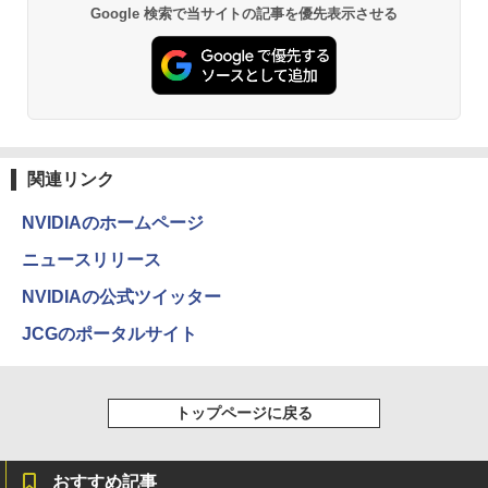
き Win11 メモリ16GB/32GB SSD256G
Google 検索で当サイトの記事を優先表示させる
リスオーヤマ DT-JF * 安心延長保証対象
B/512GB/1TB USB3.0 WIFI子機付 DVD
Anker Soundcore P40i オフホワイト
BRUCE WAYNE feat. Flo Milli, ATL Jacob
by Amazon 天然水 ラベルレス 500ml ×24本
薬屋のひとりごと 17巻 (デジタル版ビッグガ
Panasonic Let's note CF-LV7 軽量 14
HDMI DisplayPort 2画面出力 中古パソ
[Explicit]
富士山の天然水 バナジウム含有 水 ミネラル
ンガンコミックス)
5
型 FHD(1920×1080)ノートパソコン 第8
コン pc デスクトップPC 本体
￥16,820
ウォーター ペットボトル 静岡県産 500ミリリ
￥7,990
世代 Core i5/メモリ 8GB/SSD 256GB/W
ットル (Smart Basic)
￥250
￥770
EBカメラ/WIFI/HDMI/VGA win11&office
￥41,999
2019搭載整備済み品/送料無料
￥1,380
￥22,500
Anker Soundcore P31i ブラック
BRUCE WAYNE feat. Flo Milli, ATL Jacob
異世界居酒屋「のぶ」(22) (角川コミックス・
[Explicit]
エース)
関連リンク
【Amazon.co.jp限定】 い・ろ・は・す 2L P
ET ラベルレス ×8本
￥5,990
￥250
￥832
NVIDIAのホームページ
￥1,112
ニュースリリース
Anker Soundcore Liberty 5 ミッドナイトブ
見知らぬ糸
ONE PIECE モノクロ版 115 (ジャンプコミッ
NVIDIAの公式ツイッター
ラック
クスDIGITAL)
by Amazon 炭酸水 ラベルレス 500ml ×24本
JCGのポータルサイト
強炭酸水 ペットボトル 500ミリリットル (Sm
￥250
art Basic)
￥14,990
￥594
￥1,625
トップページに戻る
【2026年アップグレード版】AOKIMI ワイヤ
On My Road (Stadium ver.)
HUNTER×HUNTER モノクロ版 39 (ジャンプ
レスイヤホン bluetooth イヤホン V12 小型
コミックスDIGITAL)
by Amazon 天然水ラベルレス 2L×9本
軽量 ブルートゥースHi-Fi 最大36時間再生 ぶ
￥250
おすすめ記事