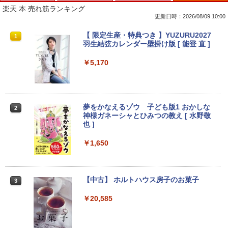
楽天 本 売れ筋ランキング
更新日時：2026/08/09 10:00
【マラソン限定価格】中古 NEC Lavie N
【訳あり品】中古パソコン | NEC | Mate
【マラソンセール期間中ポイント5倍】
【 限定生産・特典つき 】YUZURU2027
1
1
1
1
S700/NAB Core i7 8565U 第8世代CPU
MKM34B-1 | Windows11 | デスクトップ
【まとめ買いでお得】 中古モニター 18.5
羽生結弦カレンダー壁掛け版 [ 能登 直 ]
メモリ8GB SSD480GB+SSD16GB[Opta
| 一年保証 | 第7世代 | Core i5 7500 3.4
インチ WXGA 1366x768 ノングレア DE
neMemory]内蔵 15インチ フルHD Wind
(〜最大3.8)GHz | MEM:8GB | SSD:256G
LL E1916H DisplayPort VGA ケーブル
￥5,170
ows11 Home WEBカメラ 無線LAN テン
B | DVD-ROM | 無線LAN:あり | Win11Pr
付き サブモニターにおすすめ 動作確認済
キー Blu-ray PC-NS700NAB 1年保証 レ
o64bit
み 30日保証 送料無料
ビュー特典:WPS Office Bランク ノート
パソコン
￥10,000
￥3,900
夢をかなえるゾウ 子ども版1 おかしな
2
￥19,800
神様ガネーシャとひみつの教え [ 水野敬
也 ]
【エントリーでポイント10倍】 16GBメ
【期間限定10%OFFクーポン 8/12 10時
2
2
モリ Quadro P620 グラボ付き ワークス
まで】 モニター 21.5型 液晶ディスプレ
￥1,650
【マラソンセール期間中ポイント5倍】中
テーション 中古 Aランク 良品 Win11 Pr
イ ベゼル ディスプレイ 液晶モニター PC
2
古ノートパソコン メーカーが選べる 型番
o Xeon E3 DELL Precision 3420 256G
モニター 壁掛け フリッカーレス FreeSy
おまかせ コスパ重視 Windows11 第8世
B SSD 500GB HDD DVD 省スペース デ
nc 21.5インチ 角度調節 FullHD ブルー
代 / 第10世代 Core i3 / i5 / i7 選択可能
スクトップパソコン 中古PC
ライトカット VAパネル VESAフル FHD
【中古】 ホルトハウス房子のお菓子
3
メモリ8GB SSD240GB以上 15.6インチ
ノングレア MAXZEN JM22CH02
おまかせ Wi-Fi 初期設定済 すぐ使える 9
￥34,800
￥20,585
0日保証 送料無料
￥9,480
￥15,980