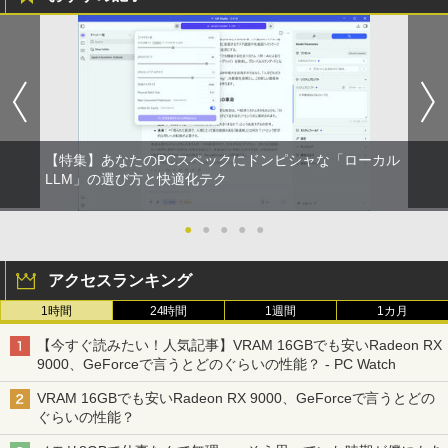
るーとゅーす コードレス ENCノイズキャン
￥572
￥1,117
セリング 自動ペアリング Type-C充電 マイク
付き 防水 タッチ式音量調整 スポーツ/通勤/通
学/WEB会議(ホワイト)
On My Road (Stadium ver.)
スーパーの裏でヤニ吸うふたり 9巻 (デジタル
￥1,964
版ビッグガンガンコミックス)
【Amazon.co.jp限定】 伊藤園 磨かれて、澄
みきった日本の水 2L 8本 ラベルレス [ ケース
￥250
] [ 水 ] [ ペットボトル ] [ 箱買い ] [ ストック
￥810
Xiaomi シャオミ REDMI Buds 8 Lite ワイヤ
] [ 水分補給 ]
【特集】あなたのPCスペックにドンピシャな「ローカル
レスイヤホン Bluetooth 5.4 ノイズキャンセ
LLM」の選び方と快適化テク
リング ANC 36時間再生
￥998
￥3,480
●
●
●
●
●
アクセスランキング
1時間
24時間
1週間
1カ月
【今すぐ読みたい！人気記事】VRAM 16GBでも安いRadeon RX
9000、GeForceで言うとどのぐらいの性能？ - PC Watch
VRAM 16GBでも安いRadeon RX 9000、GeForceで言うとどの
ぐらいの性能？