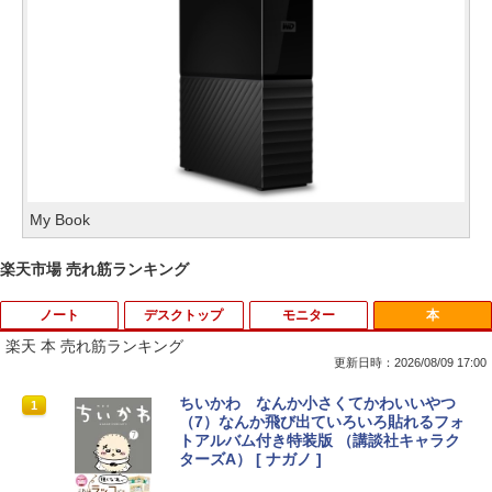
My Book
楽天市場 売れ筋ランキング
ノート
デスクトップ
モニター
本
楽天 本 売れ筋ランキング
更新日時：2026/08/09 17:00
【今だけ】全品ポイント10倍 お買い物マ
「3500U/4300Uより速い」 NiPoGi ミニ
【中古良品】【安心保証】Princeton 21.
ちいかわ なんか小さくてかわいいやつ
1
1
1
1
ラソン★8/4～8/11★中古パソコン ノー
pc Ryzen Embedded R2544初登場 8G
5型ワイドカラー液晶ディスプレイ PTF
（7）なんか飛び出ていろいろ貼れるフォ
トPC Lenovo ThinkPad E590 Core i3 8
B+256GB 4TB拡張可 mini pc Windows
WDE-22W / PTFBDE-22W ブラック/ ホ
トアルバム付き特装版 （講談社キャラク
145U メモリ8GB / 16GB / 32GB SSD M.
11 Pro 動作より高速 4K×3画面出力 ミニ
ワイト色 スピーカー搭載 プリンストン
ターズA） [ ナガノ ]
2 PCIe256GB / 512GB / 1TB Windows1
パソコン HDMI2.0+DP1.4 静音性 小型pc