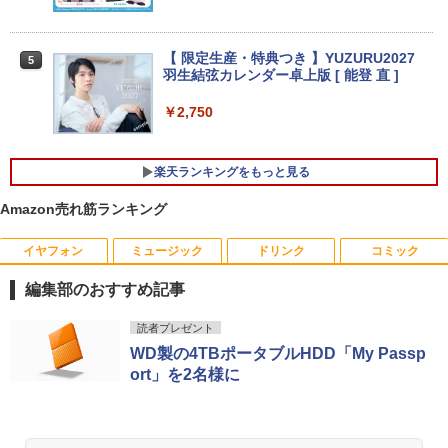
モニター 21.5インチ/23.8インチ/27イン
4
￥34,800
チ フルhd 高画質 100Hz VA ノングレア
非光沢 スピーカー内蔵 3年保証 ディスプ
【 限定生産・特典つき 】YUZURU2027
5
レビュー投稿 5年保証｜MS Office 2024
レイ パソコンモニター PCモニター フル
4
羽生結弦カレンダー卓上版 [ 能登 直 ]
H&B 搭載｜中古 ノートパソコン Windo
ハイビジョン 21インチ 液晶モニター ア
ws11 Office付｜スペック Core i5 第7世
デスクトップパソコン Windows11 Offic
イリスオーヤマ DT-JF *
4
￥2,750
代 メモリ 8GB 大容量 HDD 500GB テン
e付き パソコン 新品｜インテル 第14世代
キー DVDドライブ搭載 CD DVD 再生可
Core i5-6500 i5 i7-14700F｜ SSD 256G
￥11,980
｜中古パソコン 中古ノートパソコン 中古
B～2TB｜メモリ 8～64GB DDR4/5｜ デ
PC オフィス搭載
スクトップPC 2年保証 激安 高性能 ゲー
楽天ランキングをもっと見る
ム 本体のみ PC 高スペッ 初期設定済み
Amazon売れ筋ランキング
￥19,800
【2026年最新改良版・高級金属製】【タ
5
￥45,700
ッチ選択】モバイルモニター 15.6インチ
タッチパネル ワイヤレス接続 電池内蔵
イヤフォン
ミュージック
ドリンク
コミック
自立スタンド モバイルモニター スタンド
MS限定クーポンあり! 【Win11正式対
ゲーミングモニター 1080PフルHD 高画
5
編集部のおすすめ記事
応】Webカメラ&テンキー付き ノートパ
【中古】初心者も安心！おまかせゲーミ
質 デュアルモニター サブモニター ポー
5
ソコン 中古 パソコン メモリ 8GB 最大3
ングセット SILVER 中古デスクトップPC
タブルモニター 選べる9パータン
Anker Soundcore P40i オフホワイト
BRUCE WAYNE feat. Flo Milli, ATL Jacob
【Amazon.co.jp限定】 い・ろ・は・す 2L P
薬屋のひとりごと 17巻 (デジタル版ビッグガ
読者プレゼント
2GB 新品 SSD 256GB 高性能 第8世代 C
eスポーツ入門 Geforce GT1030搭載！
[Explicit]
ET ラベルレス ×8本
ンガンコミックス)
ore i5搭載 DVD 中古ノートパソコン Win
Win11 Office 24型液晶 ゲーミングキー
￥14,580
WD製の4TBポータブルHDD「My Passp
￥7,990
dows11 Pro 店長オススメ おまかせ 15.6
ボード・マウス[8世代 Corei5 8GB SSD2
ort」を2名様に
￥250
￥1,112
￥770
型 無線LAN office付き 2026 福袋 ギフト
56GB]：良品
￥29,800
￥65,980