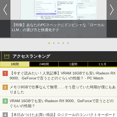
Xiaomi シャオミ REDMI Buds 8 Lite ワイヤ
￥2,009
レスイヤホン Bluetooth 5.4 ノイズキャンセ
リング ANC 36時間再生
￥3,480
【特集】あなたのPCスペックにドンピシャな「ローカル
LLM」の選び方と快適化テク
●
●
●
●
●
アクセスランキング
1時間
24時間
1週間
1カ月
【今すぐ読みたい！人気記事】VRAM 16GBでも安いRadeon RX
9000、GeForceで言うとどのぐらいの性能？ - PC Watch
メモリ8GBで仕事なんて無理……そう思っていた時期が僕にもあ
りました
VRAM 16GBでも安いRadeon RX 9000、GeForceで言うとどの
ぐらいの性能？
【本日みつけたお買い得品】ロジクールのコンパクトキーボード