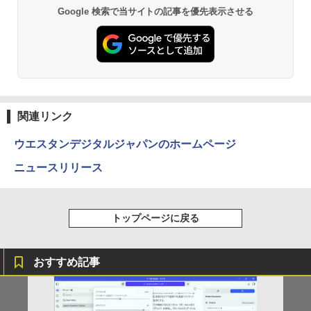
Anker Soundcore P31i ブラック
BRUCE WAYNE feat. Flo Milli, ATL Jacob
by Amazon 天然水 ラベルレス 500ml ×24本
異世界居酒屋「のぶ」(22) (角川コミックス・
Google 検索で当サイトの記事を優先表示させる
[Explicit]
富士山の天然水 バナジウム含有 水 ミネラル
エース)
ウォーター ペットボトル 静岡県産 500ミリリ
￥5,990
ットル (Smart Basic)
￥250
￥832
￥1,380
Anker Soundcore Liberty 5 ミッドナイトブ
見知らぬ糸
ONE PIECE モノクロ版 115 (ジャンプコミッ
ラック
クスDIGITAL)
by Amazon 天然水ラベルレス 2L×9本
￥250
関連リンク
￥14,990
￥594
￥1,117
ウエスタンデジタルジャパンのホームページ
ニュースリリース
【2026年アップグレード版】AOKIMI ワイヤ
On My Road (Stadium ver.)
HUNTER×HUNTER モノクロ版 39 (ジャンプ
レスイヤホン bluetooth イヤホン V12 小型
コミックスDIGITAL)
by Amazon 炭酸水 ラベルレス 500ml ×24本
軽量 ブルートゥースHi-Fi 最大36時間再生 ぶ
強炭酸水 ペットボトル 500ミリリットル (Sm
￥250
るーとゅーす コードレス ENCノイズキャン
art Basic)
￥572
トップページに戻る
セリング 自動ペアリング Type-C充電 マイク
付き 防水 タッチ式音量調整 スポーツ/通勤/通
￥1,625
学/WEB会議(ホワイト)
おすすめ記事
On My Road (Stadium ver.)
スーパーの裏でヤニ吸うふたり 9巻 (デジタル
￥1,964
版ビッグガンガンコミックス)
コカ・コーラ やかんの麦茶 from 爽健美茶 ラ
ベルレス 650mlPET×24本
￥250
￥810