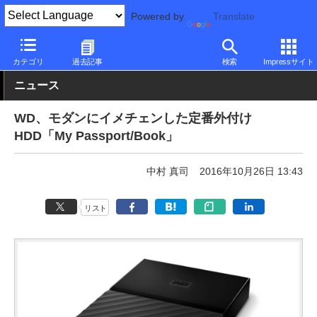
Powered by
Translate
PC Watch
半導体/周辺機器
HDD（ハードディスク）
WD
カテゴリ
過去記事
検索
Impressサイト
ニュース
WD、モダンにイメチェンした定番外付け
HDD「My Passport/Book」
中村 真司
2016年10月26日 13:43
リスト