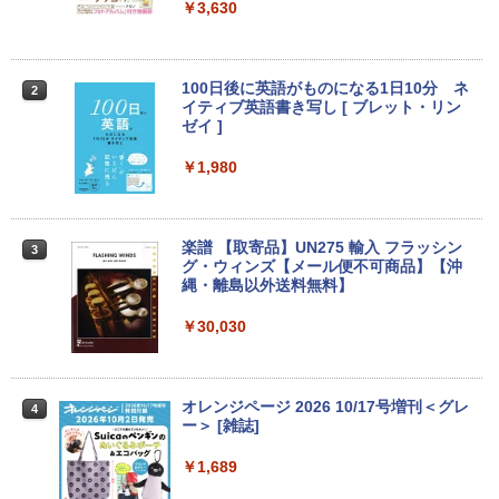
1 Pro 64bit【送料無料】【1年保証】
豊富な端子Type-C USB3.2 有線LAN WI
￥4,050
￥3,630
FI5/BT4.2 省電力 オフィス/学習向け P2
￥15,800
￥33,800
【タッチ式選べる 携帯式】モバイルモニ
100日後に英語がものになる1日10分 ネ
2
2
ター 14インチ フルHD IPSパネル 非光沢
イティブ英語書き写し [ ブレット・リン
【マラソンセール期間中ポイント5倍】
タッチ式/非タッチ式選択可能 Type-C対
ゼイ ]
2
【OSなし】 中古ノートパソコン 第8世代
【全商品10%OFF+P5倍】Dell OptiPlex
応 HDMI VESA対応 モニター 持ち運び
2
Core i5 富士通 LIFEBOOK A579/B メモ
3070 Micro 第9世代 Core i5 Windows1
サブディスプレイ デュアルモニター テレ
￥1,980
リ8GB HDD500GB 15.6インチ HDMI テ
1 Pro メモリ 8GB/16GB SSD 256GB/51
ワーク ミニPC対応 EVICIV
ンキー DVD-ROM 初期設定済 すぐ使え
2GB USB無線LANアダプター付属 HDMI
る 7日保証 送料無料 2営業日以内に発送
DisplayPort WPS Office付き デスクト
￥11,999
ップパソコン ミニPC 中古パソコン 小型
楽譜 【取寄品】UN275 輸入 フラッシン
3
コンパクト デスクトップPC
￥17,980
グ・ウィンズ【メール便不可商品】【沖
縄・離島以外送料無料】
￥35,000
【期間限定5%OFFクーポン 8/12 10時ま
3
で】 モニター 27インチ 100Hz FHD VA
￥30,030
＼★最大2555円OFFクーポン★／【テン
パネル スピーカー搭載 ブルーライト軽減
3
キー搭載内蔵】中古ノートパソコン 東芝
ノングレアタイプ 壁掛け対応 省スペース
dynabook B55 シリーズ 15.6インチ Co
超得2,500円OFF&P2倍｜Windows11正
角度調整 高視野角 178° Adaptive-Sync
3
re i5 第6世代 メモリ8 GSSD128G Wind
式対応｜楽天1位｜最大180日保証｜CPU
対応 MAXZEN MJM27CH02-F100
オレンジページ 2026 10/17号増刊＜グレ
4
ows11 DVDドライブ Bluetooth HDMI O
第8世代｜HP 中古デスクトップパソコン
ー＞ [雑誌]
ffice付き 中古パソコン 中古ノートPC 整
Windows11 office付き｜メモリ8GB SS
￥13,980
備済み
D256GB HDD500GB｜ デスクトップ Mi
￥1,689
crosoft office 第8世代以降｜セット購入
可能｜デスクトップ 中古｜中古PC
￥14,555