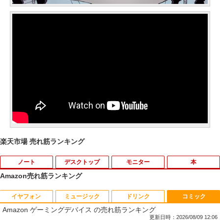
楽天市場 売れ筋ランキング
ノート
デスクトップ
モニター
本
Amazon売れ筋ランキング
イヤフォン
ミュージック
ドリンク
コミック
8月5日限定10倍＆抽選10000P！｜2021
R309-Apple Mac mini A1347 1点 MacO
【中古良品】【安心保証】Princeton 21.
YOGAポーズの教科書 [ 綿本彰 ]
1
1
1
1
Amazon ゲーミングデバイス の売れ筋ランキング
年モデル！高性能ノートパソコン Windo
S Catalina 10.15.7/CPU Core i5-4260U/
5型ワイドカラー液晶ディスプレイ PTF
ws11 富士通 LIFEBOOK A5511 第11世
メモリ 4GB/SATA 500GB intel HD Grap
WDE-22W / PTFBDE-22W ブラック/ ホ
更新日時：2026/08/09 12:06
￥2,090