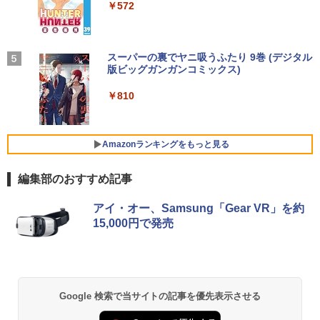
ートPC 最大SSD1TB 最大メモリ16GB
るーとゅーす コードレス ENCノイズキャン
art Basic)
￥572
セリング 自動ペアリング Type-C充電 マイク
￥46,248
付き 防水 タッチ式音量調整 スポーツ/通勤/通
￥21,800
￥1,625
Yoothi 互換品 液晶 14.0インチ NEC LAV
4
学/WEB会議(ホワイト)
IE N14 Slim N1455/HA N1455/HAL PC-
細胞の分子生物学 [ 中村 桂子 ]
N1455HAL 対応 FullHD 1920x1080 IPS
On My Road (Stadium ver.)
スーパーの裏でヤニ吸うふたり 9巻 (デジタル
5
￥1,964
Office2024付き デスクトップPC デスク
LED LCD 液晶ディスプレイ 修理交換用
版ビッグガンガンコミックス)
コカ・コーラ やかんの麦茶 from 爽健美茶 ラ
4
【★最大100%ポイント】【新生活応援・
トップ パソコン ビジネス 第14世代 core
液晶パネル
￥22,000
ベルレス 650mlPET×24本
4
￥250
2026】【Office 2019 H&B】【カメラ×F
i7 第12世代 corei3 corei5 Windows11
￥810
HD】富士通 LIFEBOOK U939/第8世代 C
SSD 128GB～2TB メモリ8GB～32GB 2
Xiaomi シャオミ REDMI Buds 8 Lite ワイヤ
￥9,800
￥2,009
ore i5/メモリ:8GB/M.2 SSD:256GB/512
年保証 安い 激安 オフィス業務 事務作業
レスイヤホン Bluetooth 5.4 ノイズキャンセ
GB/1TB/Wi-fi/Bluetooth/13.3型/HDMI/U
デスクワーク 動画視聴 おしゃれ 本体の
リング ANC 36時間再生
SB-C/USB3.1/パソコン 中古PC 中古ノー
み
Amazonランキングをもっと見る
トパソコン Windows11
￥3,480
【期間限定10%OFFクーポン 8/12 10時
5
￥45,700
まで】 ゲーミングモニター 24.5インチ F
編集部のおすすめ記事
￥25,800
HD 240Hz 1ms Fast IPSパネル HDMI2.0
×1 DP1.4×1 Adaptive Sync対応 フリッ
カーフリー ブルーライトカット モニター
アイ・オー、Samsung「Gear VR」を約
★レノボ / Lenovo ThinkCentre M70q
ディスプレイ MAXZEN MGM25IC04-F2
5
15,000円で発売
ノートパソコン 新品 14インチ Office搭
Tiny Gen 5 12TES7DK00 (Windows 11
40
5
載 Windows11 Pro 日本語キーボード メ
Pro/インテル Core i5 14500T/メモリ:16
モリ 12GB SSD 128GB 256GB 512GB 1
GB/SSD:256GB)【デスクトップパソコ
￥12,980
TB Webカメラ WiFi Bluetooth 選べる
ン】【送料無料】
カラー 14型 薄型 軽量
￥139,500
Google 検索で当サイトの記事を優先表示させる
￥29,800