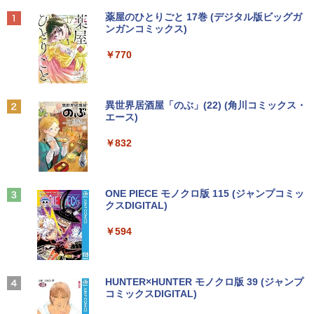
代Celeron 6305U最大メモリ32GB 秒速
hics 5000 1536MB グラフィックス搭載
ワイト色 スピーカー搭載 プリンストン
Anker Soundcore P40i オフホワイト
BRUCE WAYNE feat. Flo Milli, ATL Jacob
【Amazon.co.jp限定】 い・ろ・は・す 2L P
薬屋のひとりごと 17巻 (デジタル版ビッグガ
起動新品SSD2TB テンキー内蔵 15.6型大
★送料無料【中古動作品】
[Explicit]
ET ラベルレス ×8本
ンガンコミックス)
画面 ノートパソコン中古 オフィス付き
￥4,050
￥7,990
Microsoftoffice2024可 送料無料 WIFI
￥6,480
￥250
￥1,112
￥770
￥15,120
ザ・ファブル 全巻セット(1-22巻セット)
2
（ヤンマガKCスペシャル） [ 南勝久 ]
アースドリームス 厳選おまかせモニター
2
中古パソコン | NEC | Mate MRL36L-5 |
21.5型〜27型ワイド 【HDMI対応 / FULL
2
Anker Soundcore P31i ブラック
BRUCE WAYNE feat. Flo Milli, ATL Jacob
by Amazon 天然水 ラベルレス 500ml ×24本
異世界居酒屋「のぶ」(22) (角川コミックス・
Windows11 | デスクトップ | 一年保証 |
HD解像度】 大手メーカー液晶 (Dell/HP/
￥19,118
[Explicit]
富士山の天然水 バナジウム含有 水 ミネラル
エース)
新古品ノートパソコン Intel Celeron Wi
第9世代 | Core i3 9100 3.6(〜最大4.2)G
NEC等) テレワーク デュアルモニター S
2
ウォーター ペットボトル 静岡県産 500ミリリ
￥5,990
ndows11 Pro Office 2024付き メモリ16
Hz | MEM:8GB | SSD:256GB(新品) | DV
witch PS4 PS5対応 【整備済み中古品】
ットル (Smart Basic)
￥250
￥832
GB SSD512GB 12型/14型選択可 Blueto
Dマルチ | Win11Pro64bit
oth 無線LAN USB3.0 軽量 モバイル ビ
￥6,470
￥1,380
ジネス 在宅勤務 学生向け
￥15,000
現代ギリシア語辞典第3版 [ 川原拓雄 ]
3
Anker Soundcore Liberty 5 ミッドナイトブ
見知らぬ糸
ONE PIECE モノクロ版 115 (ジャンプコミッ
￥21,980
￥19,800
ラック
クスDIGITAL)
by Amazon 天然水ラベルレス 2L×9本
【選べる2色 コスパ抜群】モバイルモニ
3
￥250
【エントリーでポイント100％還元のチ
ター 15.6インチ フルHD 100%sRGB 非
3
￥14,990
￥594
￥1,117
ャンス】GMKtec G5S ミニpc 【Intel N
光沢IPS パネル Type-C対応 miniHDMI V
【1500円OFFクーポン】【DVDドライブ
5095 DDR5 8GB 128GB SSD】mini pc
ESA対応 650g/889g 2色から選択可能 モ
3
&テンキー】ノートパソコン 中古パソコ
Windows11 Pro 超軽量 4コア/4スレッド
ニター サブディスプレイ テレワーク 在
ン 15.6インチ SSD256GB メモリ8GB C
2.9GHz ミニパソコン M.2 2242 SATA WI
宅勤務 UPERFECT
実写映画『ブルーロック』公式PHOTO
4
ore i3-8130U 第8世代 Microsoft Office
FI6 Bluetooth5.2 4K 2画面出力 デスク
【2026年アップグレード版】AOKIMI ワイヤ
On My Road (Stadium ver.)
HUNTER×HUNTER モノクロ版 39 (ジャンプ
BOOK （講談社 MOOK） [ 講談社 ]
付き Windows11 東芝 dynabook B65
トップPC NucBox みにpc 省エネ オフィ
レスイヤホン bluetooth イヤホン V12 小型
コミックスDIGITAL)
by Amazon 炭酸水 ラベルレス 500ml ×24本
￥8,999
ノートパソコン 中古 PC パソコン 中古ノ
ス
軽量 ブルートゥースHi-Fi 最大36時間再生 ぶ
強炭酸水 ペットボトル 500ミリリットル (Sm
￥250
￥2,200