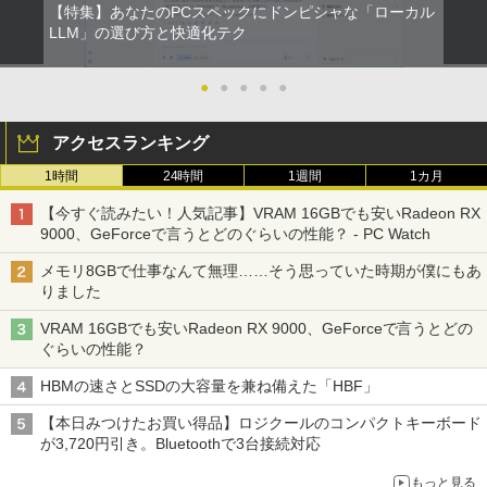
【特集】あなたのPCスペックにドンピシャな「ローカル
LLM」の選び方と快適化テク
●
●
●
●
●
アクセスランキング
1時間
24時間
1週間
1カ月
【今すぐ読みたい！人気記事】VRAM 16GBでも安いRadeon RX
9000、GeForceで言うとどのぐらいの性能？ - PC Watch
メモリ8GBで仕事なんて無理……そう思っていた時期が僕にもあ
りました
VRAM 16GBでも安いRadeon RX 9000、GeForceで言うとどの
ぐらいの性能？
HBMの速さとSSDの大容量を兼ね備えた「HBF」
【本日みつけたお買い得品】ロジクールのコンパクトキーボード
が3,720円引き。Bluetoothで3台接続対応
もっと見る