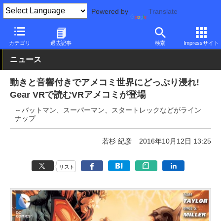
Powered by
Translate
PC Watch
市場
サービス
その他
カテゴリ
過去記事
検索
Impressサイト
ニュース
動きと音響付きでアメコミ世界にどっぷり浸れ!
Gear VRで読むVRアメコミが登場
～バットマン、スーパーマン、スタートレックなどがライン
ナップ
若杉 紀彦
2016年10月12日 13:25
リスト