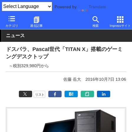
Powered by
Translate
PC Watch
パソコン/タブレット/スマートフォン
ゲーミングパソ
カテゴリ
過去記事
検索
Impressサイト
ニュース
ドスパラ、Pascal世代「TITAN X」搭載のゲーミ
ングデスクトップ
～税別329,980円から
佐藤 岳大
2016年10月7日 13:06
リスト