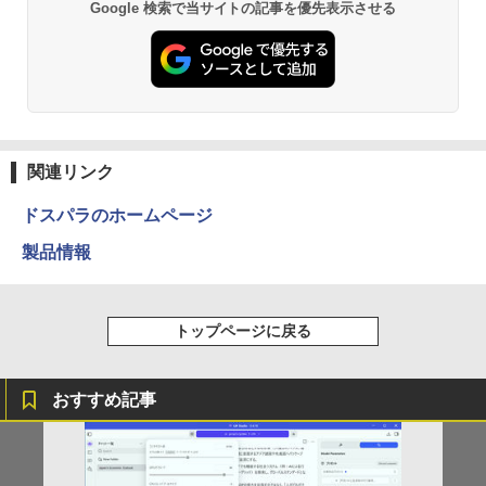
Anker Soundcore P31i ブラック
BRUCE WAYNE feat. Flo Milli, ATL Jacob
by Amazon 天然水 ラベルレス 500ml ×24本
異世界居酒屋「のぶ」(22) (角川コミックス・
Google 検索で当サイトの記事を優先表示させる
送料無料！！【あきばお〜】モバイル モ
￥1,650
2
[Explicit]
富士山の天然水 バナジウム含有 水 ミネラル
エース)
【★最大100%ポイント】HP EliteDesk
ニター 車載 オンダッシュ 7インチ IPS ポ
2
ウォーター ペットボトル 静岡県産 500ミリリ
￥4,990
600/800 G2 SFF 第6世代 Corei7-6700
ータブル ディスプレイ HDMI【smtb-u】
ットル (Smart Basic)
￥250
￥832
メモリ8GB 高速新品 SSD256GB+HDD5
00GB Windows11 DVDマルチドライブ
￥6,000
￥1,380
正規版Office付き Windows10 変更可 V
学研特別支援教材 WAVES ウェーヴス
3
GA DisplayPort HDMI 2画面同時出力可
『見る力』を育てるビジョン・アセスメ
能 中古パソコン デスクトップ
Anker Soundcore Liberty 5 ミッドナイトブ
On My Road (Stadium ver.)
HUNTER×HUNTER モノクロ版 39 (ジャンプ
ント 株式会社 Gakken検査 テスト 数字
ラック
コミックスDIGITAL)
by Amazon 天然水ラベルレス 2L×9本
形 書く 練習問題 ドリル トレーニング 学
【送料無料】TF: EIZO FlexScan EV245
3
関連リンク
￥35,999
研
￥250
0 2019年製 超狭額ベゼル 23.8型ワイ
￥14,990
￥572
￥1,117
ド フルHD（1920x1080）IPSパネル ノ
ドスパラのホームページ
￥19,800
ングレア(非光沢)【3ケ月保証】
製品情報
Dell OptiPlex 7040 SFF 第6世代 Core i
￥7,980
3
7 メモリ16GB SSD 512GB Office付き H
【2026年アップグレード版】AOKIMI ワイヤ
On My Road (Stadium ver.)
スーパーの裏でヤニ吸うふたり 9巻 (デジタル
DMI Windows11 デスクトップPC 中古
レスイヤホン bluetooth イヤホン V12 小型
版ビッグガンガンコミックス)
by Amazon 炭酸水 ラベルレス 500ml ×24本
大人の科学マガジン あたらしい鳩時計
4
パソコン
軽量 ブルートゥースHi-Fi 最大36時間再生 ぶ
強炭酸水 ペットボトル 500ミリリットル (Sm
[ 大人の科学マガジン編集部 ]
￥250
トップページに戻る
るーとゅーす コードレス ENCノイズキャン
art Basic)
￥810
モバイルモニター 15.6インチ モバイルデ
4
セリング 自動ペアリング Type-C充電 マイク
￥35,800
￥10,780
ィスプレイ 1920*1080 ポータブルモニタ
付き 防水 タッチ式音量調整 スポーツ/通勤/通
￥1,625
ー IPS液晶パネル ブルーカット 自立スタ
学/WEB会議(ホワイト)
ンド VESA スピーカ内蔵 USBType-C ミ
おすすめ記事
ニHDMI Sw-itch/PS3/PS4/PS5/Xbox/PC
BUGS LIFE
ONE PIECE モノクロ版 115 (ジャンプコミッ
￥1,964
【期間限定P15倍+最大10%OFFクーポ
クスDIGITAL)
コカ・コーラ やかんの麦茶 from 爽健美茶 ラ
4
ン】 【3年保証】DELL デル OPTIPLEX
兵庫県政問題 運動篇 声をあげる市民 [
￥8,489
ベルレス 650mlPET×24本
￥250
5
3090 MICRO SSD256GB メモリ16GB C
ドンマッツ ]
￥594
ore i3 Windows 11 Pro 中古 アウトレッ