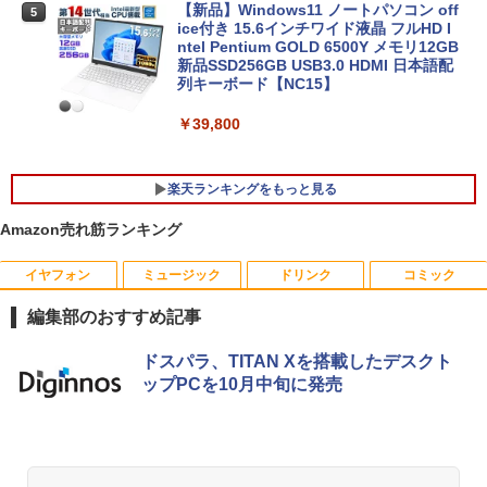
【新品】Windows11 ノートパソコン off
5
ice付き 15.6インチワイド液晶 フルHD I
ntel Pentium GOLD 6500Y メモリ12GB
新品SSD256GB USB3.0 HDMI 日本語配
列キーボード【NC15】
￥39,800
楽天ランキングをもっと見る
Amazon売れ筋ランキング
イヤフォン
ミュージック
ドリンク
コミック
【マラソン限定30%OFF】中古 DELL O
DELL デル E2417H LED液晶モニター 2
ちいかわ なんか小さくてかわいいやつ 全
1
1
1
ptiPlex 3060 Micro D10U Core i5 8400
3.8インチワイド ブラック 1920×1080
巻(1-8)セット 全巻新品 蔦屋書店
編集部のおすすめ記事
T 第8世代CPU メモリ8GB SSD256GB
（フルHD） 16:9 IPSパネル LEDバック
Windows11Home 1年保証 レビュー特
ライト付 非光沢 ノングレア 液晶ディス
￥9,900
Anker Soundcore P40i オフホワイト
BRUCE WAYNE feat. Flo Milli, ATL Jacob
【Amazon.co.jp限定】 い・ろ・は・す 2L P
薬屋のひとりごと 17巻 (デジタル版ビッグガ
典：WPS Office Bランク パソコン デス
プレイ ディスプレイポート VGA【中
ドスパラ、TITAN Xを搭載したデスクト
[Explicit]
ET ラベルレス ×8本
ンガンコミックス)
クトップパソコン デル 中古パソコン 中
古】
ップPCを10月中旬に発売
￥5,990
古デスクトップパソコン PC
￥250
￥1,001
￥770
￥5,300
￥24,800
自分の思いを言葉にする こどもアウトプ
2
ット図鑑 [ 樺沢 紫苑 ]