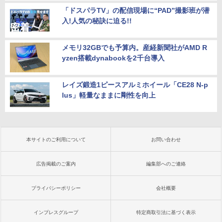
「ドスパラTV」の配信現場に“PAD”撮影班が潜
入!人気の秘訣に迫る!!
メモリ32GBでも予算内。産経新聞社がAMD R
yzen搭載dynabookを2千台導入
レイズ鍛造1ピースアルミホイール「CE28 N-p
lus」軽量なままに剛性を向上
本サイトのご利用について
お問い合わせ
広告掲載のご案内
編集部へのご連絡
プライバシーポリシー
会社概要
インプレスグループ
特定商取引法に基づく表示