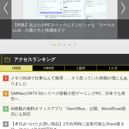
Xiaomi シャオミ REDMI Buds 8 Lite ワイヤ
￥1,653
ト 返品 送料無料 中古デスクトップパソ
レスイヤホン Bluetooth 5.4 ノイズキャンセ
￥2,200
コン 中古パソコン デスクトップパソコン
リング ANC 36時間再生
液晶ディスプレイ 23インチ ディスプレ
5
デスクトップ PC ミニPC OFFICE付き
イ フィリップス 液晶モニター パソコン
￥2,980
モニター ゲーミングモニター PCモニタ
【特集】あなたのPCスペックにドンピシャな「ローカル
￥49,500
ー 23.8 1920×1080 HDMI D-Sub ブラッ
LLM」の選び方と快適化テク
ク スピーカー：なし 24E2N2100/11
￥11,480
●
●
●
●
●
「楽天ランキング1位」 デスクトップパ
5
ソコン Windows11 Office付き パソコン
新品｜インテル 第14世代 Core i5-4590 i
アクセスランキング
5 i7-14700F｜ SSD 256GB～2TB｜メモ
リ 8～64GB DDR4/5｜ デスクトップPC
1時間
24時間
1週間
1カ月
2年保証 激安 高性能 ゲーム 本体のみ PC
高スペッ 初期設定済み
メモリ8GBで仕事なんて無理……そう思っていた時期が僕にもあ
りました
￥45,700
GMKtecのRTX 50シリーズ搭載小型ゲーミングPC、日本でも発
売へ
AI搭載の無料オフィスアプリ「GenOffice」公開。Word/Excel形
式にも対応
【本日みつけたお買い得品】2方向同時に送風可能なShark製タ