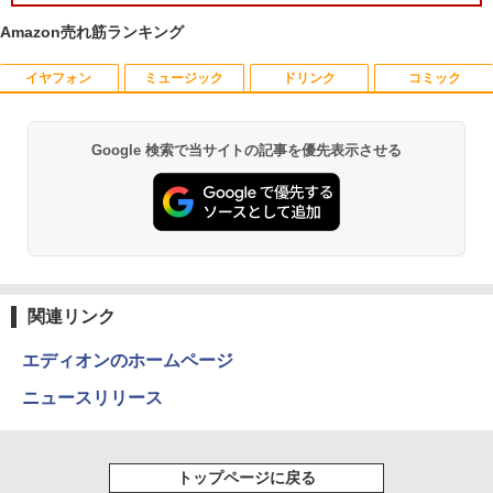
Amazon売れ筋ランキング
イヤフォン
ミュージック
ドリンク
コミック
PHILIPS 241V8 LED液晶モニター 23.8
【楽天ブックス限定特典】原かれん 1st
1
1
インチワイド ブラック 1920×1080 （フ
写真集 どストライク(生写真1枚) [ 原 か
ルHD）16:9 IPSパネル 非光沢 ノングレ
れん ]
ア 液晶ディスプレイ HDMI VGA VESA準
Google 検索で当サイトの記事を優先表示させる
Anker Soundcore P40i オフホワイト
BRUCE WAYNE feat. Flo Milli, ATL Jacob
【Amazon.co.jp限定】 い・ろ・は・す 2L P
薬屋のひとりごと 17巻 (デジタル版ビッグガ
拠 PS4 switch 対応 スイッチ 【中古】
￥4,400
[Explicit]
ET ラベルレス ×8本
ンガンコミックス)
￥7,990
￥6,500
￥250
￥1,112
￥770
角川まんが学習シリーズ 日本の歴史
2
全16巻定番セット [ 山本 博文 ]
【楽天1位!1,600円OFFクーポン 8/4 20:
2
Anker Soundcore P31i ホワイト
BRUCE WAYNE feat. Flo Milli, ATL Jacob
by Amazon 天然水 ラベルレス 500ml ×24本
異世界居酒屋「のぶ」(22) (角川コミックス・
00-8/11 01:59】Xiaomi Monitor A24i 20
￥17,600
[Explicit]
富士山の天然水 バナジウム含有 水 ミネラル
エース)
関連リンク
26 ディスプレイ 1080P 23.8インチ 144
ウォーター ペットボトル 静岡県産 500ミリリ
￥5,990
Hzリフレッシュレート sRGB99% 1670
ットル (Smart Basic)
￥250
￥832
万色 300nits ΔE＜1 低ブルーライト 大
エディオンのホームページ
画面 TÜV認証 目にやさしい 調整可能な
【9月上旬発送予定】 ハンターハンター
3
￥1,380
スタンド VESA
ニュースリリース
全巻 HUNTER×HUNTER 1巻-39巻 セッ
ト 最新 冨樫 義博 集英社 ジャンプコミッ
Anker Soundcore Liberty 5 ミッドナイトブ
On My Road (Stadium ver.)
ONE PIECE モノクロ版 115 (ジャンプコミッ
￥12,580
クス 漫画 マンガ まんが 全巻セット 【送
ラック
クスDIGITAL)
by Amazon 天然水ラベルレス 2L×9本
料無料】【新品】
￥250
トップページに戻る