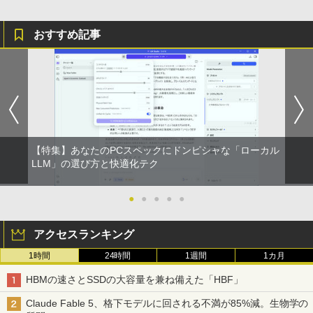
￥14,990
￥594
￥1,117
￥19,096
ASUS エイスース 液晶ディスプレイ Ey
3
e Care ［23.8型 / フルHD(1920×1080) /
おすすめ記事
ワイド］ VA249HG
【2026年アップグレード版】AOKIMI ワイヤ
On My Road (Stadium ver.)
HUNTER×HUNTER モノクロ版 39 (ジャンプ
[9月上旬より発送予定][新品]HUNTER×H
4
レスイヤホン bluetooth イヤホン V12 小型
コミックスDIGITAL)
by Amazon 炭酸水 ラベルレス 500ml ×24本
￥13,800
UNTER ハンター×ハンター (1-39巻 最新
軽量 ブルートゥースHi-Fi 最大36時間再生 ぶ
強炭酸水 ペットボトル 500ミリリットル (Sm
￥250
刊) 全巻セット [入荷予約]
るーとゅーす コードレス ENCノイズキャン
art Basic)
￥572
セリング 自動ペアリング Type-C充電 マイク
￥19,096
付き 防水 タッチ式音量調整 スポーツ/通勤/通
￥1,625
アイオーデータ｜I-O DATA 液晶ディスプ
4
学/WEB会議 6.0(オフホワイト)
レイ(23.8型/ADS/FullHD 1920×1080/10
0Hz/5ms/HDMI/DP/USB Type-C/VESA/5
BUGS LIFE
スーパーの裏でヤニ吸うふたり 9巻 (デジタル
￥2,599
年保証・無輝点保証)(ホワイト) LCD-C2
【特集】あなたのPCスペックにドンピシャな「ローカル
版ビッグガンガンコミックス)
コカ・コーラ やかんの麦茶 from 爽健美茶 ラ
ふかふかダンジョン攻略記〜俺の異世界
5
42SDW
LLM」の選び方と快適化テク
ベルレス 650mlPET×24本
￥250
転生冒険譚〜/ 20 【電子書籍】[ KAKER
￥810
U ]
Xiaomi シャオミ REDMI Buds 8 Lite ワイヤ
￥25,977
￥2,009
●
●
●
●
●
レスイヤホン Bluetooth 5.4 ノイズキャンセ
￥792
リング ANC 36時間再生
アクセスランキング
￥3,480
Philips｜フィリップス 液晶ディスプレ
5
イ(23.8型/IPS/WQHD 2560×1440/75Hz/1
1時間
24時間
1週間
1カ月
ms)(ブラック) 24E1N5600E/11
HBMの速さとSSDの大容量を兼ね備えた「HBF」
￥29,800
Claude Fable 5、格下モデルに回される不満が85%減。生物学の