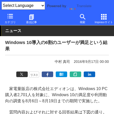
Powered by
Translate
PC Watch
市場
動向
Microsoft
カテゴリ
過去記事
検索
Impressサイト
ニュース
Windows 10導入の6割のユーザーが満足という結
果
中村 真司
2016年9月17日 00:00
リスト
家電量販店の株式会社エディオンは、Windows 10 PC
購入者2,701人を対象に、Windows 10の満足度や利用動
向の調査を8月6日～8月19日までの期間で実施した。
質問内容およびそれに対する回答結果は下図の通り。