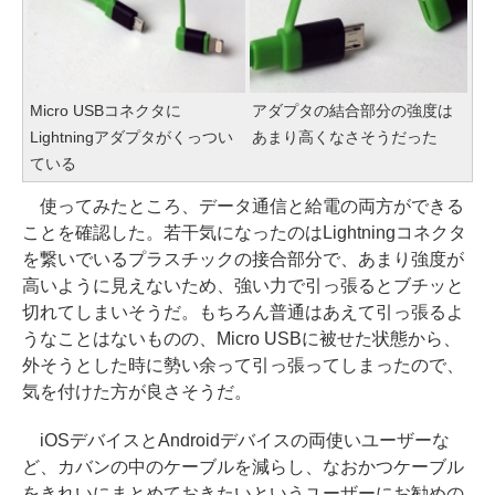
Micro USBコネクタに
アダプタの結合部分の強度は
Lightningアダプタがくっつい
あまり高くなさそうだった
ている
使ってみたところ、データ通信と給電の両方ができる
ことを確認した。若干気になったのはLightningコネクタ
を繋いでいるプラスチックの接合部分で、あまり強度が
高いように見えないため、強い力で引っ張るとブチッと
切れてしまいそうだ。もちろん普通はあえて引っ張るよ
うなことはないものの、Micro USBに被せた状態から、
外そうとした時に勢い余って引っ張ってしまったので、
気を付けた方が良さそうだ。
iOSデバイスとAndroidデバイスの両使いユーザーな
ど、カバンの中のケーブルを減らし、なおかつケーブル
をきれいにまとめておきたいというユーザーにお勧めの