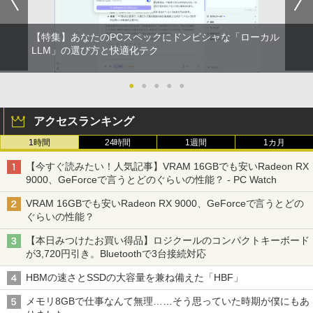
【特集】あなたのPCスペックにドンピシャな「ローカル
LLM」の選び方と快適化テク
●
●
●
●
●
アクセスランキング
1時間
24時間
1週間
1カ月
【今すぐ読みたい！人気記事】VRAM 16GBでも安いRadeon RX
9000、GeForceで言うとどのぐらいの性能？ - PC Watch
VRAM 16GBでも安いRadeon RX 9000、GeForceで言うとどの
ぐらいの性能？
【本日みつけたお買い得品】ロジクールのコンパクトキーボード
が3,720円引き。Bluetoothで3台接続対応
HBMの速さとSSDの大容量を兼ね備えた「HBF」
メモリ8GBで仕事なんて無理……そう思っていた時期が僕にもあ