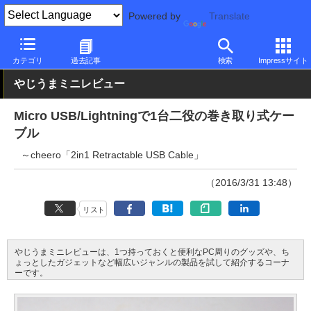
Powered by
Translate
PC Watch
半導体/周辺機器
アクセサリ
その他
カテゴリ
過去記事
検索
Impressサイト
やじうまミニレビュー
Micro USB/Lightningで1台二役の巻き取り式ケー
ブル
～cheero「2in1 Retractable USB Cable」
（2016/3/31 13:48）
リスト
やじうまミニレビューは、1つ持っておくと便利なPC周りのグッズや、ち
ょっとしたガジェットなど幅広いジャンルの製品を試して紹介するコーナ
ーです。