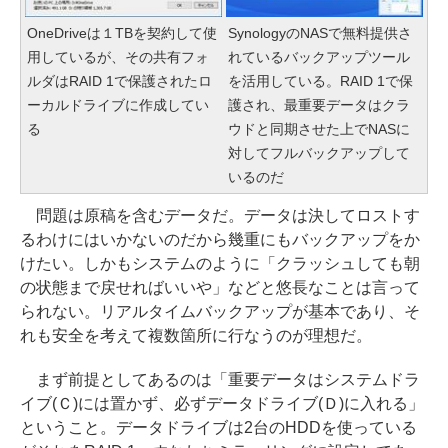
OneDriveは１TBを契約して使
SynologyのNASで無料提供さ
用しているが、その共有フォ
れているバックアップツール
ルダはRAID 1で保護されたロ
を活用している。RAID 1で保
ーカルドライブに作成してい
護され、最重要データはクラ
る
ウドと同期させた上でNASに
対してフルバックアップして
いるのだ
問題は原稿を含むデータだ。データは決してロストす
るわけにはいかないのだから幾重にもバックアップをか
けたい。しかもシステムのように「クラッシュしても朝
の状態まで戻せればいいや」などと悠長なことは言って
られない。リアルタイムバックアップが基本であり、そ
れも安全を考えて複数箇所に行なうのが理想だ。
まず前提としてあるのは「重要データはシステムドラ
イブ(Ｃ)には置かず、必ずデータドライブ(Ｄ)に入れる」
ということ。データドライブは2台のHDDを使っている