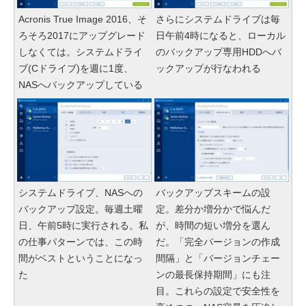
Acronis True Image 2016、そ
さらにシステムドライブは毎
ろそろ2017にアップグレード
日午前4時になると、ローカル
しなくては。システムドライ
のバックアップ専用HDDへバ
ブ(Cドライブ)を週に1度、
ックアップが行なわれる
NASへバックアップしている
システムドライブ、NASへの
バックアップスキームの設
バックアップ設定。毎週土曜
定。差分か増分かで悩んだ
日、午前5時に実行される。私
が、時間の短い増分を選ん
の仕事パターンでは、この時
だ。「完全バージョンの作成
間がベストということになっ
間隔」と「バージョンチェー
た
ンの最長保持期間」にも注
目。これらの設定で安全性を