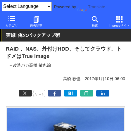
Powered by
Translate
PC Watch
半導体/周辺機器
NAS
Synology
カテゴリ
過去記事
検索
Impressサイト
実録! 俺のバックアップ術
RAID 、NAS、外付けHDD、そしてクラウド。ト
ドメはTrue Image
～改造バカ高橋 敏也編
高橋 敏也
2017年1月10日 06:00
リスト