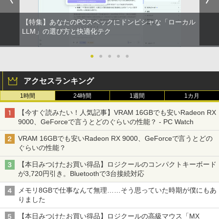
【特集】あなたのPCスペックにドンピシャな「ローカル
LLM」の選び方と快適化テク
●
●
●
●
●
アクセスランキング
1時間
24時間
1週間
1カ月
【今すぐ読みたい！人気記事】VRAM 16GBでも安いRadeon RX
9000、GeForceで言うとどのぐらいの性能？ - PC Watch
VRAM 16GBでも安いRadeon RX 9000、GeForceで言うとどの
ぐらいの性能？
【本日みつけたお買い得品】ロジクールのコンパクトキーボード
が3,720円引き。Bluetoothで3台接続対応
メモリ8GBで仕事なんて無理……そう思っていた時期が僕にもあ
りました
【本日みつけたお買い得品】ロジクールの高級マウス「MX