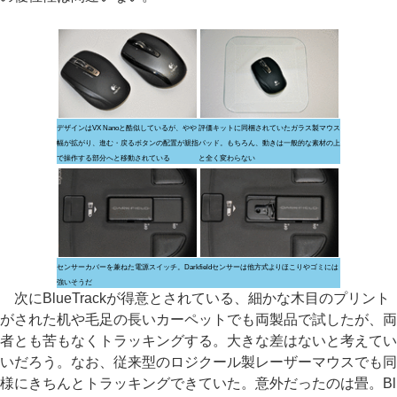
デザインはVX Nanoと酷似しているが、やや
評価キットに同梱されていたガラス製マウス
幅が拡がり、進む・戻るボタンの配置が親指
パッド。もちろん、動きは一般的な素材の上
で操作する部分へと移動されている
と全く変わらない
センサーカバーを兼ねた電源スイッチ。Darkfieldセンサーは他方式よりほこりやゴミには
強いそうだ
次にBlueTrackが得意とされている、細かな木目のプリント
がされた机や毛足の長いカーペットでも両製品で試したが、両
者とも苦もなくトラッキングする。大きな差はないと考えてい
いだろう。なお、従来型のロジクール製レーザーマウスでも同
様にきちんとトラッキングできていた。意外だったのは畳。Bl