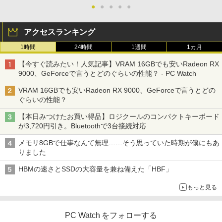
●
●
●
●
●
アクセスランキング
1時間
24時間
1週間
1カ月
ちいかわ なんか小さくてかわいいやつ
3
（8） 【電子書籍】[ ナガノ ]
【今すぐ読みたい！人気記事】VRAM 16GBでも安いRadeon RX
9000、GeForceで言うとどのぐらいの性能？ - PC Watch
￥1,375
VRAM 16GBでも安いRadeon RX 9000、GeForceで言うとどの
ぐらいの性能？
【本日みつけたお買い得品】ロジクールのコンパクトキーボード
【3千円以上送料無料】タッチペンで音が
4
が3,720円引き。Bluetoothで3台接続対応
聞ける!はじめてずかん1000 英語つき／
小学館辞典編集部
メモリ8GBで仕事なんて無理……そう思っていた時期が僕にもあ
りました
￥5,478
HBMの速さとSSDの大容量を兼ね備えた「HBF」
もっと見る
【特典】GIANNA HOMMES ISSUE05 co
5
ver 山中柔太朗(B4サイズ両面ピンナッ
プ)
PC Watch をフォローする