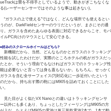
ueTrackは畳を不得手としているようで、動きがぎこちなくな
る(レーザーセンサーではそのような事は起きない)。
“ガラスの上で使える”ではなく、どんな場所でも使えるとい
うのが、DarkFieldセンサーのウリだというが、まさにその通
り。ガラスを含めたあらゆる表面に対応できるからこそ、モバ
イルPC向けのマウスとして安心できる。
●好みのスクロールホイールはどちら?
新機能だから、当然、どんなものかとガラスのトラッキング
性能を試したわけだが、実際のところホテルの机がガラスだっ
たとか、そういう理由でもなければガラスでのトラッキング性
能は必要ないと言っては身も蓋もないか。もちろん、せっかく
ガラスを含む全サーフェイス(?)対応化に一歩近付いたという
のだから、持ち出す際の鞄にはM905を詰めておくことにした
い。
見た目がよく似たVX Nanoとの違いはトラッキングセンサ
ー以外にも多くあり、ちょっとしたフィーリングはM905の方
が上だ。たとえばM905の電池は単三形乾電池2本で、1本で動