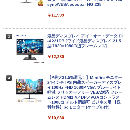
8GB/256GB/512GB/1TB/Wi-fi/15.6型/Of
sync/VESA cocopar HG-238
fice/HDMI/USB3.0/中古PC 中古ノートパ
【2026年アップグレード版】AOKIMI ワイヤ
On My Road (Stadium ver.)
HUNTER×HUNTER モノクロ版 39 (ジャンプ
ソコン/Windows11/Windows10
￥11,999
レスイヤホン bluetooth イヤホン V12 小型
コミックスDIGITAL)
by Amazon 炭酸水 ラベルレス 500ml ×24本
軽量 ブルートゥースHi-Fi 最大36時間再生 ぶ
強炭酸水 ペットボトル 500ミリリットル (Sm
￥250
￥14,999
るーとゅーす コードレス ENCノイズキャン
art Basic)
￥572
セリング 自動ペアリング Type-C充電 マイク
付き 防水 タッチ式音量調整 スポーツ/通勤/通
液晶ディスプレイ アイ・オー・データ DI
￥1,625
3
学/WEB会議(ホワイト)
-A221DB [ワイド液晶ディスプレイ 21.5
【★最大100%ポイント】【第4世代 Cor
型/1920×1080/3辺フレームレス]
3
BUGS LIFE
スーパーの裏でヤニ吸うふたり 9巻 (デジタル
ei7】富士通 LIFEBOOK/Core i7/メモリ:
￥1,964
版ビッグガンガンコミックス)
【Amazon.co.jp限定】 伊藤園 磨かれて、澄
8GB/16GB/SSD:256GB/512GB/1TB/15.
￥12,280
みきった日本の水 2L 8本 ラベルレス [ ケース
￥250
6型 液晶/Wi-fi/DVD/USB 3.0/Office/中古
] [ 水 ] [ ペットボトル ] [ 箱買い ] [ ストック
￥810
パソコン/中古ノートパソコン/中古ノート
Xiaomi シャオミ REDMI Buds 8 Lite ワイヤ
] [ 水分補給 ]
PC/Windows11
レスイヤホン Bluetooth 5.4 ノイズキャンセ
リング ANC 36時間再生
【P最大31.5%還元！】Minifire モニター
￥998
4
￥24,999
24インチ IPS 内蔵スピーカーディスプレ
イ100Hz FHD 1080P VGA ブルーライト
￥3,480
軽減 フリッカーフリー VESA対応 フレー
ムレス HDMI1.4／DP／VGAコントラス
【週末限定999円OFF！】 中古ノートパ
ト1000:1 チルト調節可 ビジネス用 【送
4
ソコン 中古パソコン 中古 Office付き バ
料無料】pcモニター (ケーブル付）
ッテリー良好 DVDマルチ 初心者向け 大
画面 ビジネス 仕事 訳あり Windows11
￥10,980
Pro NEC VersaPro VKT16XZG4 Core i5
8GB 15.6インチ 中古 パソコン ノートパ