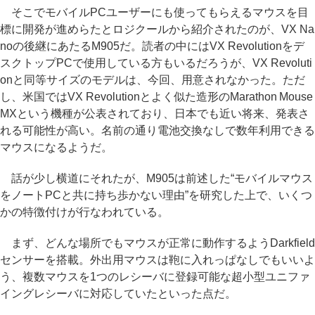
そこでモバイルPCユーザーにも使ってもらえるマウスを目
標に開発が進めらたとロジクールから紹介されたのが、VX Na
noの後継にあたるM905だ。読者の中にはVX Revolutionをデ
スクトップPCで使用している方もいるだろうが、VX Revoluti
onと同等サイズのモデルは、今回、用意されなかった。ただ
し、米国ではVX Revolutionとよく似た造形のMarathon Mouse
MXという機種が公表されており、日本でも近い将来、発表さ
れる可能性が高い。名前の通り電池交換なしで数年利用できる
マウスになるようだ。
話が少し横道にそれたが、M905は前述した“モバイルマウス
をノートPCと共に持ち歩かない理由”を研究した上で、いくつ
かの特徴付けが行なわれている。
まず、どんな場所でもマウスが正常に動作するようDarkfield
センサーを搭載。外出用マウスは鞄に入れっぱなしでもいいよ
う、複数マウスを1つのレシーバに登録可能な超小型ユニファ
イングレシーバに対応していたといった点だ。