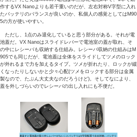
作するVX Nanoよりも若干重いのだが、左右対称V字型に入れ
たバッテリのバランスが良いのか、私個人の感覚としてはM90
5の方が使いやすい。
ただし、1点のみ退化していると思う部分がある。それが電
池蓋だ。VX Nanoはスライドレバーで電池室の蓋が取れ、そ
の中にレシーバも収納する仕組み。レシーバ収納の仕組みはM
905でも同じだが、電池蓋は全体をスライドしてツメのロック
が外れるまで力を加えるタイプ。ツメが折れたり、ロックが緩
くなったりしないかと少々心配(ツメをロックする部分は金属
製なので、たぶん大丈夫なのだろうけど)。そしてなにより、
蓋を外しづらいのでレシーバの出し入れにも不便だ。
裏返すと電池蓋の取り外しレバーがないこと
バッテリはV字型配置で左右対称。バッテリ