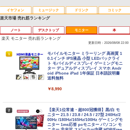
イヤフォン
ミュージック
ドリンク
コミック
楽天市場 売れ筋ランキング
ノート
デスクトップ
モニター
本
Anker Soundcore P40i オフホワイト
BRUCE WAYNE feat. Flo Milli, ATL Jacob
by Amazon 天然水 ラベルレス 500ml ×24本
薬屋のひとりごと 17巻 (デジタル版ビッグガ
[Explicit]
富士山の天然水 バナジウム含有 水 ミネラル
ンガンコミックス)
楽天 モニター 売れ筋ランキング
ウォーター ペットボトル 静岡県産 500ミリリ
￥7,990
更新日時：2026/08/08 22:00
ットル (Smart Basic)
￥250
￥770
レビュー投稿 5年保証｜MS Office 2024
モバイルモニター ミラーリング 高画質 1
1
1
￥1,380
H&B 搭載｜中古 ノートパソコン Windo
0.1インチ IPS液晶 小型 LEDバックライ
ws11 Office付｜スペック Core i5 第7世
ト モバイルディスプレイ ゲーミングモニ
Anker Soundcore P31i ブラック
BRUCE WAYNE feat. Flo Milli, ATL Jacob
異世界居酒屋「のぶ」(22) (角川コミックス・
代 メモリ 8GB 大容量 HDD 500GB テン
ター デュアルディスプレイ スマホ Andr
[Explicit]
エース)
【Amazon.co.jp限定】 い・ろ・は・す 2L P
キー DVDドライブ搭載 CD DVD 再生可
oid iPhone iPad 1年保証 日本語説明書
ET ラベルレス ×8本
｜中古パソコン 中古ノートパソコン 中古
送料無料
￥5,990
PC オフィス搭載
￥250
￥832
￥1,112
￥8,990
￥19,800
Anker Soundcore Liberty 5 ミッドナイトブ
On My Road (Stadium ver.)
ONE PIECE モノクロ版 115 (ジャンプコミッ
ラック
クスDIGITAL)
by Amazon 天然水ラベルレス 2L×9本
【楽天1位常連・超800冠獲得】黒/白 モ
2
【★最大100%ポイント】【新生活応援・
ニター 21.5 / 23.8 / 24.5 / 27型 240Hz/2
￥250
2
2026】【Office2019H&B】【DVD×テン
00Hz /180Hz/165Hz/100Hz ゲーミングモ
￥14,990
￥594
￥1,117
キー】富士通 LIFEBOOK A577/第7世代
ニター 1ms応答 pcモニター パソコン モ
Core i5/メモリ:4GB/8GB/16GB/SSD:12
ニター 非光沢 スピーカー内蔵 HDR/Free