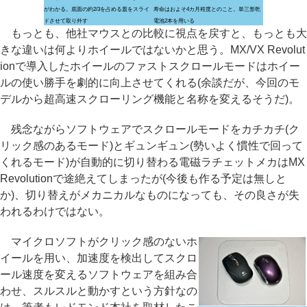
がわかる。底面の約2/3を占める蓋をスライ
寿命はおよそ4カ月程度とのこと。単三形乾
ドさせて取り外す
電池2本を用いる
もっとも、他社マウスとの比較に視点を戻すと、もっとも大
きな違いは何よりホイールではないかと思う。MX/VX Revolut
ionで導入したホイールのファストスクロールモードはホイー
ルの使い勝手を劇的に向上させてくれる(余談だが、今回のモ
デルから超高速スクローリング機能と名称を変えるそうだ)。
残念ながらソフトウェアでスクロールモードをカチカチ(ク
リック感のあるモード)とギュンギュン(勢いよく慣性で回って
くれるモード)が自動的に切り替わる電磁ラチェットメカはMX
Revolutionで途絶えてしまったが(今後も作る予定は無しと
か)、切り替えがメカニカルなものになっても、その良さが失
われるわけではない。
マイクロソフトがクリック感のないホ
イールを用い、加速度を検出してスクロ
ール速度を変えるソフトウェアを組み合
わせ、スルスルと動かすという方針なの