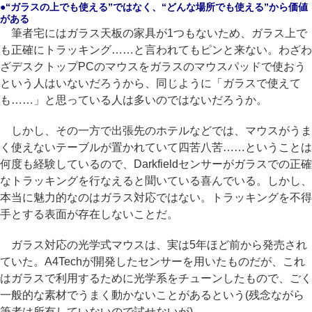
●“ガラスの上でも使える”ではなく、“どんな場所でも使える”から価値
がある
筆者宅にはガラス天板の家具が1つもないため、ガラス上で
も正確にトラッキング……と言われてもピンと来ない。わざわ
ざデスクトップPCのマウスをガラスのマウスパッドで使おう
という人はいないだろうから、同じように「ガラスで使えて
も……」と思っている人は多いのではないだろうか。
しかし、その一方で出張先のホテルなどでは、マウスがうま
く使えないテーブルが置かれていて四苦八苦……ということは
何度も経験しているので、Darkfieldセンサーがガラスでの正確
なトラッキングを行なえると聞いている喜んでいる。しかし、
本当に魅力的なのはガラス対応ではない。トラッキングを不得
手とする表面が存在しないことだ。
ガラス対応の光学式マウスは、実は5年ほど前から発売され
ていた。A4Techが開発したセンサーを用いたものだが、これ
はガラスで利用するために光学系をチューンしたもので、ごく
一般的な素材でうまく動かないことがあるという(残念ながら
筆者は所有していないので試せないが)。