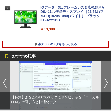
ソコン
IOデータ 3辺フレームレス＆広視野角A
5
￥30,999
DSパネル液晶ディスプレイ ［21.5型 /フ
ルHD(1920×1080) /ワイド］ ブラック
KH-A221DB
【★最大100%ポイント】Lenovo Think
￥13,980
5
Pad L580/L590/第8世代 Core i5 /メモ
リ:8GB/16GB/32GB/SSD:256GB/512G
B/1TB/15.6型/Webカメラ/WIFI/無線LA
楽天ランキングをもっと見る
N/Bluetooth/HDMI/USB Type-C/中古 パ
ソコン 中古PC 中古ノートパソコン Win
dows11
おすすめ記事
￥31,800
2026年8月発売 予約 mini ミニ 2026年9
1
月号 ミルク M!LK MILK
￥5,180
【特集】あなたのPCスペックにドンピシャな「ローカル
まほうのにこにこおやつ [ まいのおやつ ]
LLM」の選び方と快適化テク
2
￥1,650