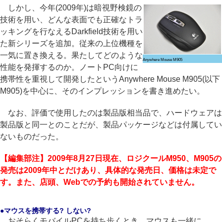
しかし、今年(2009年)は暗視野検鏡の
技術を用い、どんな表面でも正確なトラ
ッキングを行なえるDarkfield技術を用い
た新シリーズを追加。従来の上位機種を
一気に置き換える。果たしてどのような
Anywhere Mouse M905
性能を発揮するのか。ノートPC向けに
携帯性を重視して開発したというAnywhere Mouse M905(以下
M905)を中心に、そのインプレッションを書き進めたい。
なお、評価で使用したのは製品版相当品で、ハードウェアは
製品版と同一とのことだが、製品パッケージなどは付属してい
ないものだった。
【編集部注】2009年8月27日現在、ロジクールM950、M905の
発売は2009年中とだけあり、具体的な発売日、価格は未定で
す。また、店頭、Webでの予約も開始されていません。
●マウスを携帯する? しない?
おそらくモバイルPCを持ち歩くとき、マウスも一緒に……