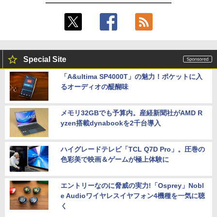
￥2,200
Special Site
「A&ultima SP4000T」の魅力！ポケットに入
るオーディオの醍醐味
メモリ32GBでも予算内。産経新聞社がAMD R
yzen搭載dynabookを2千台導入
ハイグレードテレビ「TCL Q7D Pro」。圧巻の
色彩美で映画＆ゲームが極上体験に
エントリーなのに脅威の実力!「Osprey」Nobl
e Audioワイヤレスイヤフォン4機種を一気に聴
く