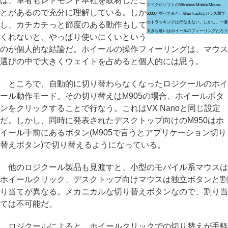
は、筆者もレドモンド本社を取材したこ
マイクロソフトのWireless Mobile Mouse
とがあるので充分に理解している。しか
6000と並べてみた。BlueTrackはガラス面で
のトラッキングは行なえない。しかし、一番
し、カチカチっと節度のある動作もして
大きな違いはホイールのフィーリングだろう
くれないと、やっぱり使いにくいという
のが個人的な結論だ。ホイールの操作フィーリングは、マウス
選びの中で大きくウェイトを占めると個人的には思う。
ところで、自動的に切り替わらなくなったロジクールのホイ
ール動作モード。その切り替えはM905の場合、ホイールボタ
ンをクリックすることで行なう。これはVX Nanoと同じ設定
だ。しかし、同時に発表されたデスクトップ向けのM950はホ
イール手前にあるボタン(M905で言うとアプリケーション切り
替えボタン)で切り替えるようになっている。
他のロジクール製品も見渡すと、小型のモバイル系マウスは
ホイールクリック、デスクトップ向けマウスは独立ボタンと割
り当てが異なる。メカニカルな切り替えボタンなので、割り当
ては不可能だ。
ロジクールによると、ホイールクリックでの切り替えが手軽