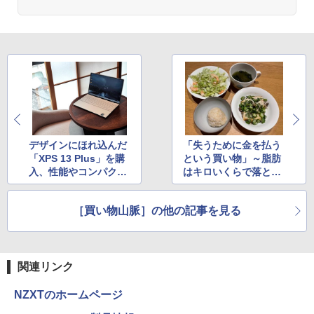
デザインにほれ込んだ
「失うために金を払う
「XPS 13 Plus」を購
という買い物」～脂肪
入、性能やコンパクト
はキロいくらで落とせ
なサイズ感に納得
るのか
［買い物山脈］の他の記事を見る
関連リンク
NZXTのホームページ