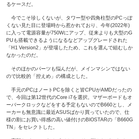
るケースだ。
今でこそ珍しくないが、タワー型や四角柱型のPCっぽ
くない見た目に登場時から惹かれており、今年(2022年)
に入って電源容量が750Wにアップ、従来よりも大型のG
PUも搭載できるようになるなどアップグレードされた
「H1 Version2」が登場したため、これを選んで組むしか
なかったのだ。
そのほかのパーツも悩んだが、メインマシンではない
ので比較的「控えめ」の構成とした。
手元のPCはノートPCを除くと皆CPUがAMDだったの
で、今回は第12世代のCore i7を選択。マザーボードもオ
ーバークロックなどをする予定もないのでB660とし、メ
ーカーも無意識に最近ASUSばかり買っていたので、仕
様の割にお買い得感の高い値付けのBIOSTARの「B660G
TN」をセレクトした。