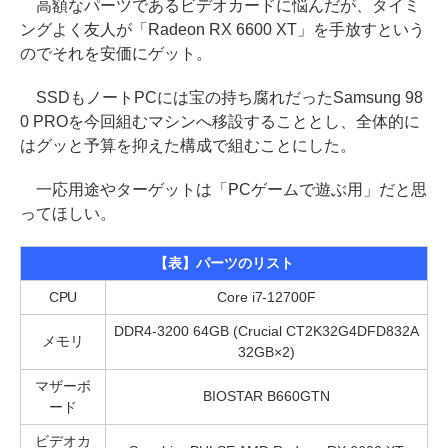
高額なパーツであるビデオカードに悩んだが、タイミ
ングよく友人が「Radeon RX 6600 XT」を手放すという
のでそれを安価にゲット。
SSDもノートPCには宝の持ち腐れだったSamsung 98
0 PROを今回組むマシンへ移設することとし、全体的に
はグッと予算を抑えた構成で組むことにした。
一応用途やターゲットは「PCゲームで遊ぶ用」だと思
ってほしい。
【表】パーツのリスト
CPU
Core i7-12700F
DDR4-3200 64GB (Crucial CT2K32G4DFD832A
メモリ
32GB×2)
マザーボ
BIOSTAR B660GTN
ード
ビデオカ