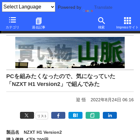
Powered by
Translate
買い物山脈
カテゴリ
過去記事
検索
Impressサイト
PCを組みたくなったので、気になっていた
「NZXT H1 Version2」で組んでみた
迎 悟
2022年8月24日 06:16
リスト
製品名
NZXT H1 Version2
購入価格
4万5,700円