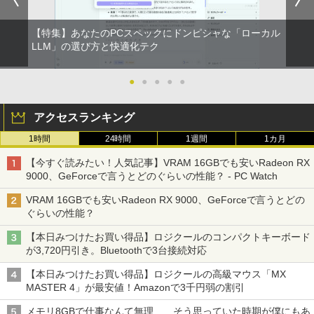
【特集】あなたのPCスペックにドンピシャな「ローカル
LLM」の選び方と快適化テク
●
●
●
●
●
アクセスランキング
1時間
24時間
1週間
1カ月
【今すぐ読みたい！人気記事】VRAM 16GBでも安いRadeon RX
9000、GeForceで言うとどのぐらいの性能？ - PC Watch
VRAM 16GBでも安いRadeon RX 9000、GeForceで言うとどの
ぐらいの性能？
【本日みつけたお買い得品】ロジクールのコンパクトキーボード
が3,720円引き。Bluetoothで3台接続対応
【本日みつけたお買い得品】ロジクールの高級マウス「MX
MASTER 4」が最安値！Amazonで3千円弱の割引
メモリ8GBで仕事なんて無理……そう思っていた時期が僕にもあ