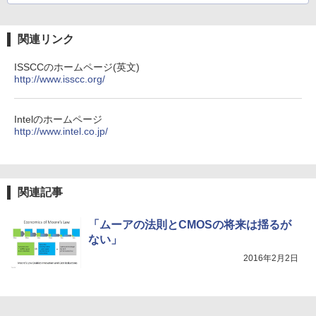
2600 / 16GB / M.2 SSD 256GB + HDD 1
レスイヤホン Bluetooth 5.4 ノイズキャンセ
TB / Windows11
リング ANC 36時間再生
￥13,068
￥998
関連リンク
￥49,980
￥3,480
ISSCCのホームページ(英文)
http://www.isscc.org/
【公式限定2年保証】 モニター 23インチ
5
フルhd 高画質 100Hz VA ノングレア 非
【全品最大2500円OFFクーポン】【第8
5
光沢 スピーカー内蔵 3年保証 ディスプレ
世代 i7 高性能ビジネス PC】 Core i7 第
イ パソコンモニター PCモニター フルハ
8世代 Dell OptiPlex 3060 SFF Office付
Intelのホームページ
イビジョン 21インチ 液晶モニター アイ
き Win11 メモリ16GB/32GB SSD256G
http://www.intel.co.jp/
リスオーヤマ DT-JF * 安心延長保証対象
B/512GB/1TB USB3.0 WIFI子機付 DVD
HDMI DisplayPort 2画面出力 中古パソ
コン pc デスクトップPC 本体
￥16,820
￥41,999
関連記事
「ムーアの法則とCMOSの将来は揺るが
ない」
2016年2月2日