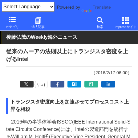
Powered by
Translate
PC Watch
市場
動向
Intel
カテゴリ
過去記事
検索
Impressサイト
後藤弘茂のWeekly海外ニュース
従来のムーアの法則以上にトランジスタ密度を上
げるIntel
（2016/2/17 06:00）
リスト
トランジスタ密度向上を加速させてプロセスコスト上
昇を相殺
2016年の半導体学会ISSCC(IEEE International Solid-S
tate Circuits Conference)には、Intelの製造部門を統括す
るWilliam M. Holt氏(Executive Vice President, General M