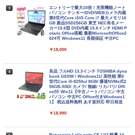
エントリーで最大10倍！充実機能ノート
3
パソコン テンキー/DVD/WEBカメラ内蔵
第8世代Core i3/i5 Core i7 最大メモリ16
GB 新品SSD256GB 東芝 NEC有名メー
カー15.6型 DVD内蔵 15.6インチ HDMI P
olaris Office搭載 最新MicrosoftOffice2
024可 Windows11 長期保証 中古PC
￥18,000
良品 フルHD 13.3インチ TOSHIBA dyna
4
book G83/M / Windows11/ 高性能 第8
世代Core i5-8250u/ 8GB/ 爆速NVMe式2
56GB-SSD/ カメラ/ 無線/ リカバリ/ Offi
ce付/ Win11【中古ノートパソコン 中古
パソコン 中古PC Office付きWindows1
1】 税込送料無料 あす楽対応 即日発送
￥18,990
Panasonic Let's note CF-LV7 軽量 14