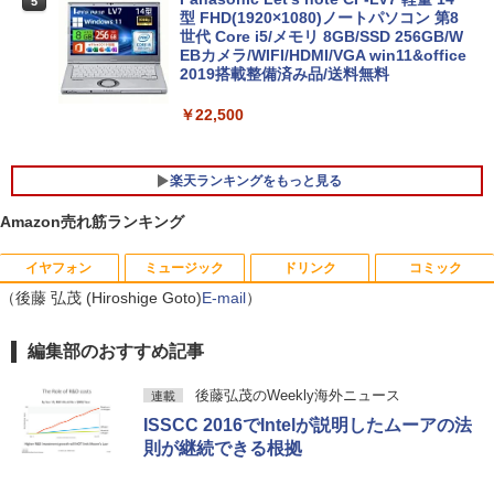
5
型 FHD(1920×1080)ノートパソコン 第8
世代 Core i5/メモリ 8GB/SSD 256GB/W
EBカメラ/WIFI/HDMI/VGA win11&office
2019搭載整備済み品/送料無料
￥22,500
楽天ランキングをもっと見る
Amazon売れ筋ランキング
イヤフォン
ミュージック
ドリンク
コミック
【訳あり品】中古パソコン | NEC | Mate
【マラソンセール期間中ポイント5倍】
【 限定生産・特典つき 】YUZURU2027
1
1
1
（後藤 弘茂 (Hiroshige Goto)
MKM34B-1 | Windows11 | デスクトップ
【まとめ買いでお得】 中古モニター 18.5
羽生結弦カレンダー壁掛け版 [ 能登 直 ]
E-mail
）
| 一年保証 | 第7世代 | Core i5 7500 3.4
インチ WXGA 1366x768 ノングレア DE
(〜最大3.8)GHz | MEM:8GB | SSD:256G
LL E1916H DisplayPort VGA ケーブル
￥5,170
Anker Soundcore P40i オフホワイト
BRUCE WAYNE feat. Flo Milli, ATL Jacob
by Amazon 天然水 ラベルレス 500ml ×24本
薬屋のひとりごと 17巻 (デジタル版ビッグガ
編集部のおすすめ記事
B | DVD-ROM | 無線LAN:あり | Win11Pr
付き サブモニターにおすすめ 動作確認済
[Explicit]
富士山の天然水 バナジウム含有 水 ミネラル
ンガンコミックス)
o64bit
み 30日保証 送料無料
ウォーター ペットボトル 静岡県産 500ミリリ
￥7,990
後藤弘茂のWeekly海外ニュース
連載
ットル (Smart Basic)
￥250
￥770
￥10,000
￥3,900
ISSCC 2016でIntelが説明したムーアの法
夢をかなえるゾウ 子ども版1 おかしな
2
￥1,380
則が継続できる根拠
神様ガネーシャとひみつの教え [ 水野敬
也 ]
Anker Soundcore P31i ブラック
BRUCE WAYNE feat. Flo Milli, ATL Jacob
異世界居酒屋「のぶ」(22) (角川コミックス・
【エントリーでポイント10倍】 16GBメ
【期間限定10%OFFクーポン 8/12 10時