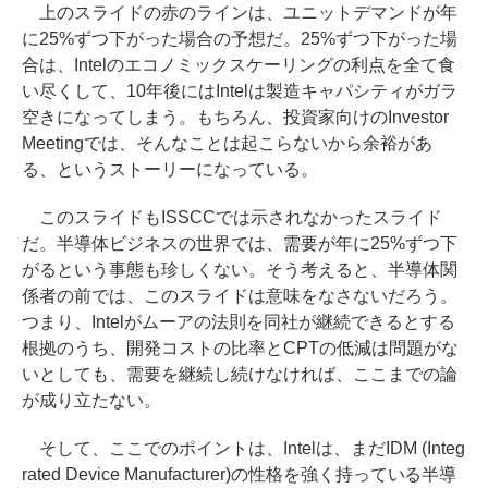
上のスライドの赤のラインは、ユニットデマンドが年
に25%ずつ下がった場合の予想だ。25%ずつ下がった場
合は、Intelのエコノミックスケーリングの利点を全て食
い尽くして、10年後にはIntelは製造キャパシティがガラ
空きになってしまう。もちろん、投資家向けのInvestor
Meetingでは、そんなことは起こらないから余裕があ
る、というストーリーになっている。
このスライドもISSCCでは示されなかったスライド
だ。半導体ビジネスの世界では、需要が年に25%ずつ下
がるという事態も珍しくない。そう考えると、半導体関
係者の前では、このスライドは意味をなさないだろう。
つまり、Intelがムーアの法則を同社が継続できるとする
根拠のうち、開発コストの比率とCPTの低減は問題がな
いとしても、需要を継続し続けなければ、ここまでの論
が成り立たない。
そして、ここでのポイントは、Intelは、まだIDM (Integ
rated Device Manufacturer)の性格を強く持っている半導