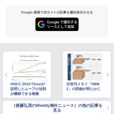
2
2
[Explicit]
エース)
【Amazon.co.jp限定】 い・ろ・は・す 2L P
モリ Quadro P620 グラボ付き ワークス
まで】 モニター 21.5型 液晶ディスプレ
￥1,650
ET ラベルレス ×8本
￥5,990
テーション 中古 Aランク 良品 Win11 Pr
イ ベゼル ディスプレイ 液晶モニター PC
￥250
￥832
Google 検索で当サイトの記事を優先表示させる
o Xeon E3 DELL Precision 3420 256G
モニター 壁掛け フリッカーレス FreeSy
￥1,112
B SSD 500GB HDD DVD 省スペース デ
nc 21.5インチ 角度調節 FullHD ブルー
スクトップパソコン 中古PC
ライトカット VAパネル VESAフル FHD
【中古】 ホルトハウス房子のお菓子
3
ノングレア MAXZEN JM22CH02
Anker Soundcore Liberty 5 ミッドナイトブ
見知らぬ糸
ONE PIECE モノクロ版 115 (ジャンプコミッ
￥34,800
￥20,585
ラック
クスDIGITAL)
by Amazon 炭酸水 ラベルレス 500ml ×24本
￥9,480
強炭酸水 ペットボトル 500ミリリットル (Sm
￥250
art Basic)
￥14,990
￥594
【エントリーでポイント100％還元チャ
3
￥1,625
ンス】GMKtec G10 ミニPC【AMD Ryz
【3年保証】PS5対応 23.8型 液晶モニタ
3
en 5 3500U DDR4 16GB 512GB/256GB/
ー フルHD IPS リフレッシュレート 100H
オレンジページ 2026 10/17号増刊＜グレ
4
1T SSD】4C/8T 3.7GHz 64GB 16T拡張
z VESA 対応 スピーカー HDMI VGA モニ
【2026年アップグレード版】AOKIMI ワイヤ
On My Road (Stadium ver.)
HUNTER×HUNTER モノクロ版 39 (ジャンプ
ー＞ [雑誌]
Windows11 Pro 8K/4K 3画面出力 LAN *
ター 液晶 液晶モニター 液晶ディスプレ
レスイヤホン bluetooth イヤホン V12 小型
コミックスDIGITAL)
by Amazon 天然水ラベルレス 2L×9本
2 WiFi5 Bluetooth5.0 Nucbox みにpc
イ 23.8インチ パソコンモニター 新品 Fe
軽量 ブルートゥースHi-Fi 最大36時間再生 ぶ
￥250
￥1,689
Ryzen 5 N95/N97/N100/4300U/N150よ
uVision FSID24BF0SI フュービジョン
るーとゅーす コードレス ENCノイズキャン
￥572
￥1,117
り高性能
ゲーミングモニター
セリング 自動ペアリング Type-C充電 マイク
付き 防水 タッチ式音量調整 スポーツ/通勤/通
ISSCC 2016でIntelが
次世代メモリ「HBM
学/WEB会議(ホワイト)
￥61,999
￥10,980
説明したムーアの法則
2」の詳細が明らかに
が継続できる根拠
On My Road (Stadium ver.)
スーパーの裏でヤニ吸うふたり 9巻 (デジタル
細胞の分子生物学 [ 中村 桂子 ]
5
￥1,964
版ビッグガンガンコミックス)
【Amazon.co.jp限定】 伊藤園 磨かれて、澄
みきった日本の水 2L 8本 ラベルレス [ ケース
￥250
￥22,000
［後藤弘茂のWeekly海外ニュース］の他の記事を
【中古ゲーミングPC】ドスパラ GALLE
アイリスオーヤマ △ポータブルモニター
] [ 水 ] [ ペットボトル ] [ 箱買い ] [ ストック
4
4
￥810
見る
RIA RT5 / GeForce GTX 1660 / Ryzen 5
15.6インチ DP-EF164S-B ブラック
Xiaomi シャオミ REDMI Buds 8 Lite ワイヤ
] [ 水分補給 ]