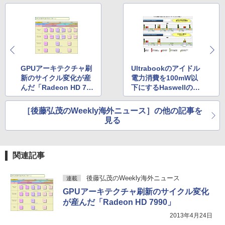
HUNTER×HUNTER モノクロ版 39 (ジャンプ
コミックスDIGITAL)
by Amazon 炭酸水 ラベルレス 500ml ×24本
強炭酸水 ペットボトル 500ミリリットル (Sm
art Basic)
￥572
GPUアーキテクチャ刷
Ultrabookのアイドル
￥1,625
新のサイクル変化が産
電力消費を100mW以
んだ「Radeon HD 79
下にするHaswellの省
スーパーの裏でヤニ吸うふたり 9巻 (デジタル
90」
電力技術
版ビッグガンガンコミックス)
【Amazon.co.jp限定】 伊藤園 磨かれて、澄
みきった日本の水 2L 8本 ラベルレス [ ケース
［後藤弘茂のWeekly海外ニュース］の他の記事を
] [ 水 ] [ ペットボトル ] [ 箱買い ] [ ストック
￥810
見る
] [ 水分補給 ]
￥998
関連記事
後藤弘茂のWeekly海外ニュース
連載
GPUアーキテクチャ刷新のサイクル変化
が産んだ「Radeon HD 7990」
2013年4月24日