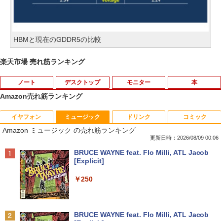
HBMと現在のGDDR5の比較
楽天市場 売れ筋ランキング
ノート
デスクトップ
モニター
本
Amazon売れ筋ランキング
イヤフォン
ミュージック
ドリンク
コミック
音羽美奈写真集（仮） [ 音羽美奈 ]
1
Amazon ミュージック の売れ筋ランキング
更新日時：2026/08/09 00:06
￥4,180
Anker Soundcore P42i (Bluetooth 6.1)【完
BRUCE WAYNE feat. Flo Milli, ATL Jacob
全ワイヤレスイヤホン/ウルトラノイズキャン
[Explicit]
セリング 3.5 / マルチポイント接続 / 最大40時
間再生 / コンパクト形状/持ち運びに便利 / IP5
￥250
5 防塵防水位規格/PSE技術基準適合】パープ
ビジネス・キャリア検定試験標準テキス
2
ル
ト 経営戦略2級［第3版］ 公的資格試
験 ビジキャリ [ 高山誠 ]
￥9,990
BRUCE WAYNE feat. Flo Milli, ATL Jacob