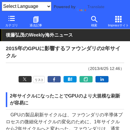
Powered by
Translate
PC Watch
半導体/周辺機器
GPU
その他
カテゴリ
過去記事
検索
Impressサイト
後藤弘茂のWeekly海外ニュース
2015年のGPUに影響するファウンダリの2年サイ
クル
（2013/4/25 12:46）
リスト
2年サイクルになったことでGPUのより大規模な刷新
が容易に
GPUの製品刷新サイクルは、ファウンダリの半導体プ
ロセスの微細化サイクルの変化のために、1年サイクル
から2年サイクルへと変わった。ファウンダリは、通常