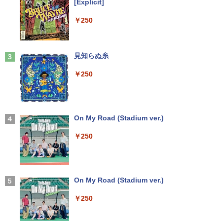
[Explicit]
￥4,290
Anker Soundcore P31i ピンク
￥250
￥5,990
かたわれ令嬢が男装する理由（コミッ
3
ク） ： 6 【電子書籍】[ 雨宮レイ. ]
見知らぬ糸
￥1,034
￥250
Anker Soundcore Liberty 5 ディープブルー
￥14,990
ポケモンずかんドリル 5さい 4冊セット
4
On My Road (Stadium ver.)
￥4,664
￥250
【2026年アップグレード版】AOKIMI ワイヤ
レスイヤホン bluetooth イヤホン V12 小型
軽量 ブルートゥースHi-Fi 最大36時間再生 ぶ
るーとゅーす コードレス ENCノイズキャン
セリング 自動ペアリング Type-C充電 マイク
On My Road (Stadium ver.)
シバつき物件 8 【電子書籍】[ 大森えす ]
5
付き 防水 タッチ式音量調整 スポーツ/通勤/通
学/WEB会議(ホワイト)
￥250
￥770
￥1,964