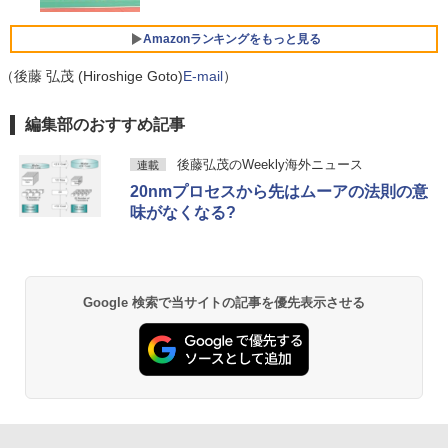
Amazonランキングをもっと見る
Xiaomi シャオミ REDMI Buds 8 Lite ワイヤ
レスイヤホン Bluetooth 5.4 ノイズキャンセ
リング ANC 36時間再生
（後藤 弘茂 (Hiroshige Goto)
E-mail
）
￥3,480
by Amazon 天然水 ラベルレス 500ml ×24本
薬屋のひとりごと 17巻 (デジタル版ビッグガ
編集部のおすすめ記事
富士山の天然水 バナジウム含有 水 ミネラル
ンガンコミックス)
ウォーター ペットボトル 静岡県産 500ミリリ
後藤弘茂のWeekly海外ニュース
連載
ットル (Smart Basic)
￥770
20nmプロセスから先はムーアの法則の意
￥1,380
味がなくなる?
異世界居酒屋「のぶ」(22) (角川コミックス・
エース)
【Amazon.co.jp限定】 い・ろ・は・す 2L P
ET ラベルレス ×8本
￥832
Google 検索で当サイトの記事を優先表示させる
￥1,112
ONE PIECE モノクロ版 115 (ジャンプコミッ
クスDIGITAL)
by Amazon 天然水ラベルレス 2L×9本
￥594
￥1,117