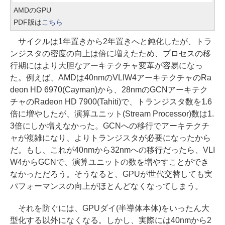
AMDのGPU
PDF版は
こちら
サイクルは1年置きから2年置きへと鈍化したが、トラ
ンジスタの密度の向上は倍に増えたため、プロセスの移
行期にはより大胆なアーキテクチャ変革が容易になっ
た。例えば、AMDは40nmのVLIW4アーキテクチャのRa
deon HD 6970(Cayman)から、28nmのGCNアーキテク
チャのRadeon HD 7900(Tahiti)で、トランジスタ数を1.6
倍に増やしたが、演算ユニット(Stream Processor)数は1.
3倍にしか増えなかった。GCNへの移行でアーキテクチ
ャが複雑になり、よりトランジスタが必要になったから
だ。もし、これが40nmから32nmへの移行だったら、VLI
W4からGCNで、演算ユニットの数を増やすことができ
なかっただろう。そうなると、GPUが世代交替しても実
パフォーマンスの向上がほとんどなくなってしまう。
それを防ぐには、GPUダイ(半導体本体)をいったん大
型化する以外になくなる。しかし、実際には40nmから2