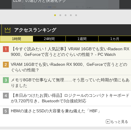
LLM」の選び方と快適化テク
●
●
●
●
●
アクセスランキング
1時間
24時間
1週間
1カ月
【今すぐ読みたい！人気記事】VRAM 16GBでも安いRadeon RX
9000、GeForceで言うとどのぐらいの性能？ - PC Watch
VRAM 16GBでも安いRadeon RX 9000、GeForceで言うとどの
ぐらいの性能？
メモリ8GBで仕事なんて無理……そう思っていた時期が僕にもあ
りました
【本日みつけたお買い得品】ロジクールのコンパクトキーボード
が3,720円引き。Bluetoothで3台接続対応
HBMの速さとSSDの大容量を兼ね備えた「HBF」
もっと見る