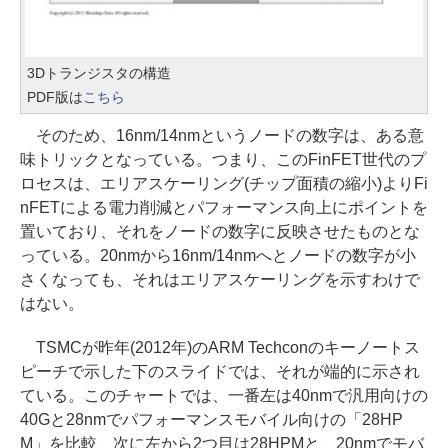
3Dトランジスタの構造
PDF版は
こちら
そのため、16nm/14nmというノードの数字は、ある意
味トリックとなっている。つまり、このFinFET世代のプ
ロセスは、エリアスケーリング(チップ面積の縮小)よりFi
nFETによる電力削減とパフォーマンス向上にポイントを
置いており、それをノードの数字に反映させたものとな
っている。20nmから16nm/14nmへとノードの数字が小
さくなっても、それはエリアスケーリングを示すわけで
はない。
TSMCが昨年(2012年)のARM Techconのキーノートス
ピーチで示した下のスライドでは、それが端的に示され
ている。このチャートでは、一番左は40nmで汎用向けの
40Gと28nmでパフォーマンスモバイル向けの「28HP
M」を比較、次に左から2つ目は28HPMと、20nmでモバ