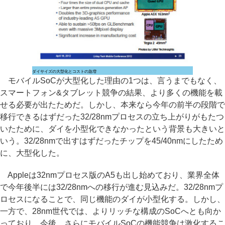
ダイサイズの大型化とコストの急増
モバイルSoCが大型化した理由の1つは、言うまでもなく、
スマートフォン&タブレット競争の結果、より多くの機能を載
せる必要が出たためだ。しかし、本来なら今年の前半の段階で
移行できるはずだった32/28nmプロセスの立ち上がりがもたつ
いたために、ダイを小型化できなかったという背景も大きいと
いう。32/28nmで出すはずだったチップを45/40nmにしたため
に、大型化した。
Appleは32nmプロセス版のA5も出し始めており、業界全体
で今年後半には32/28nmへの移行が進む見込みだ。32/28nmプ
ロセスになることで、同じ機能のダイが小型化する。しかし、
一方で、28nm世代では、よりリッチな構成のSoCへとも向か
っており、今後、さらにモバイルSoCの機能競争は激化するこ