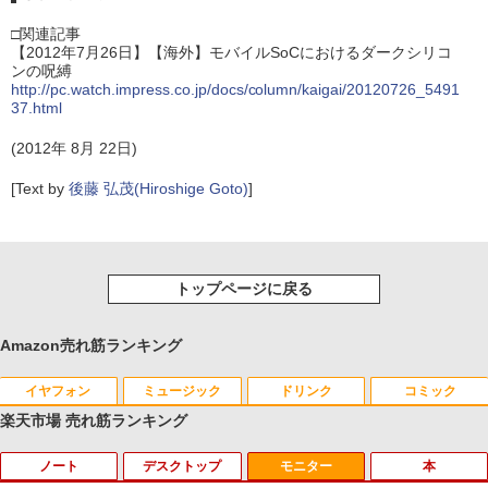
□関連記事
【2012年7月26日】【海外】モバイルSoCにおけるダークシリコ
ンの呪縛
http://pc.watch.impress.co.jp/docs/column/kaigai/20120726_5491
37.html
(2012年 8月 22日)
[Text by
後藤 弘茂(Hiroshige Goto)
]
トップページに戻る
Amazon売れ筋ランキング
イヤフォン
ミュージック
ドリンク
コミック
楽天市場 売れ筋ランキング
ノート
デスクトップ
モニター
本
Anker Soundcore P40i オフホワイト
BRUCE WAYNE feat. Flo Milli, ATL Jacob
【Amazon.co.jp限定】 い・ろ・は・す 2L P
薬屋のひとりごと 17巻 (デジタル版ビッグガ