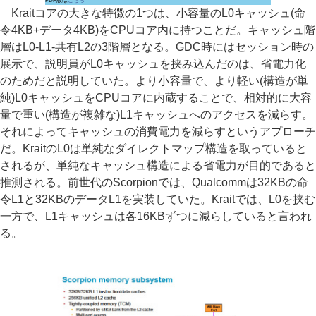
PDF版は
こちら
Kraitコアの大きな特徴の1つは、小容量のL0キャッシュ(命
令4KB+データ4KB)をCPUコア内に持つことだ。キャッシュ階
層はL0-L1-共有L2の3階層となる。GDC時にはセッション時の
展示で、説明員がL0キャッシュを挟み込んだのは、省電力化
のためだと説明していた。より小容量で、より軽い(構造が単
純)L0キャッシュをCPUコアに内蔵することで、相対的に大容
量で重い(構造が複雑な)L1キャッシュへのアクセスを減らす。
それによってキャッシュの消費電力を減らすというアプローチ
だ。KraitのL0は単純なダイレクトマップ構造を取っていると
されるが、単純なキャッシュ構造による省電力が目的であると
推測される。前世代のScorpionでは、Qualcommは32KBの命
令L1と32KBのデータL1を実装していた。Kraitでは、L0を挟む
一方で、L1キャッシュは各16KBずつに減らしていると言われ
る。