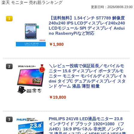
[Explicit]
ET ラベルレス ×8本
ンガンコミックス)
楽天 モニター 売れ筋ランキング
￥5,990
更新日時：2026/08/06 23:00
￥250
￥1,001
￥770
【大特価】中古 VAIO Core i7 1065G7 第
【★最大100%ポイント】超小型筐体 ミ
【送料無料】1.54インチ ST7789 解像度
1
1
1
10世代CPU メモリ8GB SSD256GB 14イ
ニパソコン HP ProDesk 800 G2 DM 第6
240x240 IPS LCDディスプレイ240x240
ンチ フルHD Windows11 Home WEBカ
世代 Corei5 メモリ:8GB 新品SSD:256G
LCDモジュール SPI ディスプレイ Ardui
Anker Soundcore P31i ブラック
BRUCE WAYNE feat. Flo Milli, ATL Jacob
by Amazon 天然水 ラベルレス 500ml ×24本
異世界居酒屋「のぶ」(22) (角川コミックス・
メラ 無線LAN VJPK13C11N 1年保証 レ
B HDD:500GB デュアルストレージ USB
no RasberryPiなど対応
[Explicit]
富士山の天然水 バナジウム含有 水 ミネラル
エース)
ビュー特典:WPS Office Bランク パソコ
3.0 Type-C DisplayPort VGA Wi-fi 無線
ウォーター ペットボトル 静岡県産 500ミリリ
ン ノートパソコン バイオ 中古ノートPC
LAN Windows10 Windows11 ミニデス
￥4,990
￥1,980
ットル (Smart Basic)
win11 中古ノートパソコン
クトップ ミニPC
￥250
￥832
￥1,380
￥24,800
￥29,800
＼レビュー投稿で保証延長／モバイルモ
2
Anker Soundcore Liberty 5 ミッドナイトブ
On My Road (Stadium ver.)
HUNTER×HUNTER モノクロ版 39 (ジャンプ
ニター 15.6 ディスプレイ ポータブルモ
ラック
コミックスDIGITAL)
by Amazon 天然水ラベルレス 2L×9本
ニター モニター モバイルディスプレイ h
マイクロソフト 法人向け Surface Pro 1
「楽天ランキング1位」 デスクトップパ
dmi タイプC デュアルディスプレイ スタ
￥250
2
2
2 インチ キーボード ストーン グレー EP
ソコン Windows11 Office付き パソコン
ンド ゲーム 液晶 薄型 軽量
￥14,990
￥572
￥1,117
2-32891
新品｜インテル 第14世代 Core i5-4590 i
5 i7-14700F｜ SSD 256GB～2TB｜メモ
￥19,800
リ 8～64GB DDR4/5｜ デスクトップPC
￥25,278
2年保証 激安 高性能 ゲーム 本体のみ PC
【2026年アップグレード版】AOKIMI ワイヤ
On My Road (Stadium ver.)
スーパーの裏でヤニ吸うふたり 9巻 (デジタル
高スペッ 初期設定済み
レスイヤホン bluetooth イヤホン V12 小型
版ビッグガンガンコミックス)
by Amazon 炭酸水 ラベルレス 500ml ×24本
軽量 ブルートゥースHi-Fi 最大36時間再生 ぶ
強炭酸水 ペットボトル 500ミリリットル (Sm
PHILIPS 241V8 LED液晶モニター 23.8
￥250
3
￥45,700
るーとゅーす コードレス ENCノイズキャン
art Basic)
【期間限定 ポイントUP＆クーポン配
インチワイド ブラック 1920×1080 （フ
￥810
3
セリング 自動ペアリング Type-C充電 マイク
布】 Lenovo 500e Chromebook Gen 4
ルHD）16:9 IPSパネル 非光沢 ノングレ
付き 防水 タッチ式音量調整 スポーツ/通勤/通