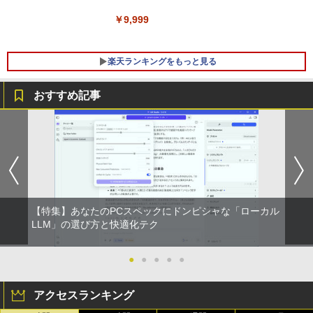
パソコン｜パソコン｜PC｜中古PC
6GB/32GB RAM 512GB/1TB SSD Wind
ows 11 Pro ゲーミングpc 2.5Gbps LA
￥9,999
N/Wi-Fi6E/BT5.2/HDMI2.1/USB4/DP1.4/
￥29,800
OCuLink 搭載コンパクトPC
楽天ランキングをもっと見る
￥131,999
おすすめ記事
【エントリーでポイント10倍】はじめて
1
の世界名作えほん きいろいえほんのおう
ち 40巻セット
￥26,400
【特集】あなたのPCスペックにドンピシャな「ローカル
小学館版学習まんが 世界の歴史 新装版
LLM」の選び方と快適化テク
2
全22巻セット （小学館 学習まんがシリ
ーズ） [ 小学館 ]
●
●
●
●
●
￥26,620
アクセスランキング