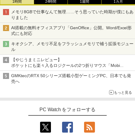
1時間
24時間
1週間
1カ月
モデルプレスカウントダウンマガジン vo
3
l.13
メモリ8GBで仕事なんて無理……そう思っていた時期が僕にもあ
りました
￥1,500
AI搭載の無料オフィスアプリ「GenOffice」公開。Word/Excel形
式にも対応
キオクシア、メモリ不足をフラッシュメモリで補う拡張モジュー
[新品][全巻収納ダンボール本棚付]◆特典
4
ル
あり◆魔入りました!入間くん (1-49巻 最
新刊)[オリジナル缶バッジ付] 全巻セット
【やじうまミニレビュー】
ポケットにも楽々入るロジクールの2つ折りマウス「Mobi
￥30,906
Fold」。その気になるギミックとは？
GMKtecのRTX 50シリーズ搭載小型ゲーミングPC、日本でも発
売へ
スター・ウォーズ／マンダロリアン公式
5
もっと見る
ビジュアルガイド [ パブロ・ヒダルゴ ]
￥6,600
PC Watch をフォローする