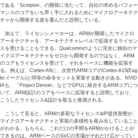
である「Scorpion」の開発に当たって、自社の求めるパフォー
マンスのコアをいち早く手に入れるためにマイクロアーキテク
チャから開発する道を選んだと説明している。
加えて、ライセンシメーカーは、ARMが開発したマイクロ
アーキテクチャを、アーキテクチャレベルで拡張するライセン
スを受けることもできる。Qualcommのように完全に独自のマ
イクロアーキテクチャをゼロから開発するのではなく、ARM
のコアもライセンスを受けて、それをベースに機能を拡張す
る。例えば、Cortex-A9に、次世代ARMコアのCortex-A15(Eag
le:イーグル)と同等の命令セットを実装する動きがある。NVID
IAも、「Project Denver」などでGPUに統合するARMコアにつ
いて、ARM設計のコアをベースに拡張すると説明しており、
こうしたライセンス&設計を取ると推測される。
こうして見ると、ARMの多彩なライセンス&IP提供形態が、
マイクロアーキテクチャと実装の多様性を産み出していること
がわかる。もちろん、これだけの手間をARMがかけることが
できるのは、ARMベースのSoCの市場がそれだけ広がってい