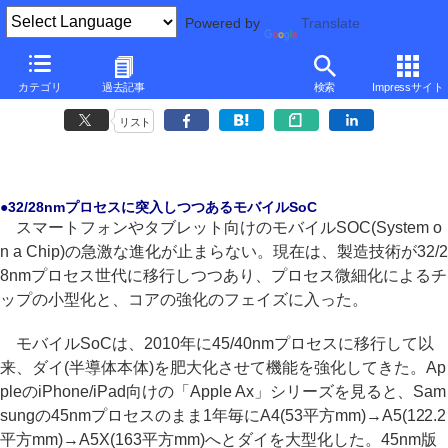
Powered by
Translate
■
後藤弘茂のWeekly海外ニュース
■
カテゴリ
過去記事
検索
Impressサイト
32/28nmプロセス世代で進化が加速されるモバイルSoC
リスト
●32/28nmプロセスに突入しつつあるモバイルSoC
スマートフォンやタブレット向けのモバイルSOC(System o
n a Chip)の急激な進化が止まらない。現在は、製造技術が32/2
8nmプロセス世代に移行しつつあり、プロセス微細化によるチ
ップの小型化と、コアの強化のフェイズに入った。
モバイルSoCは、2010年に45/40nmプロセスに移行して以
来、ダイ(半導体本体)を肥大化させて機能を強化してきた。Ap
pleのiPhone/iPad向けの「Apple Ax」シリーズを見ると、Sam
sungの45nmプロセスのまま1年毎にA4(53平方mm)→A5(122.2
平方mm)→A5X(163平方mm)へとダイを大型化した。45nm版