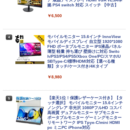
s 2in1 ノートパソコン 83L5S00000 Chr
ア 液晶ディスプレイ HDMI VGA VESA準
￥1,625
学/WEB会議(ホワイト)
omeOS N100 メモリ4GB eMMC64GB 1
拠 PS4 switch 対応 スイッチ 【中古】
1.6インチ タッチ対応 再生品Sランク
超得10％OFF｜ミドルクラス 快適｜AM
3
BUGS LIFE
ONE PIECE モノクロ版 115 (ジャンプコミッ
D Ryzen5 3500 GeForce GTX1660sup
￥1,964
￥6,500
クスDIGITAL)
コカ・コーラ やかんの麦茶 from 爽健美茶 ラ
er｜中古 ゲーミングpc セット｜デスク
￥39,800
ベルレス 650mlPET×24本
￥250
トップパソコン Windows11｜グラボ 16
￥594
60super SSD｜PC フォートナイト マイ
Xiaomi シャオミ REDMI Buds 8 Lite ワイヤ
￥1,653
ンクラフト fortnite apex ロブロックス
レスイヤホン Bluetooth 5.4 ノイズキャンセ
モバイルモニター 15.6インチ InnoView
4
プレイ可能｜プレゼントに最適！
リング ANC 36時間再生
【マラソン限定30%OFF】中古 店長おま
モバイルディスプレイ 自立型 1920*1080
4
かせパソコン Core i5 第11世代 メモリ8
FHD ポータブルモニター IPS液晶パネル
￥110,000
GB 16GB SSD240GB 15インチ Window
薄型 軽量 持ち運び 壁掛けに対応 Switc
￥2,980
s11 WPS Office 1年保証 ノートパソコン
h/PS3/PS4/PS5/Xbox One/PC/スマホ/U
【CA】 中古ノートPC 中古ノートパソコ
SBType-C/標準HDMI対応【選べる種
ン 中古パソコン 中古PC 中古品 win11 パ
類】タッチ/ケース付き/4Kタイプ
ソコン コスパ ノートパソコン
【展示品・代引不可】 富士通 FUJITSU
4
デスクトップPC FMV Desktop Fシリー
￥8,980
ズ F55-K1 23.8型/ Core i5-1235U/ メモ
￥39,800
リ 16GB/ SSD 512GB/ Windows 11/ 20
24 Office付き/ 2025年1月モデル
【楽天1位！保護レザーケース付き】【タ
5
￥149,800
超得2,000円OFF&P2倍｜Windows11正
ッチ選択】 モバイルモニター 15.6インチ
5
式対応 第8世代｜楽天1位 三冠獲得｜豪
ノングレア 非光沢 1080PフルHD コスパ
華特典付き｜最大180日保証｜Core i5 第
高画質 デュアルモニター サブモニター
8世代｜中古ノートパソコン Windows11
ポータブルモニター ゲーミングモニター
office付き｜15.6型 テンキー付き｜ノー
【★20％クーポン】MINISFORUM UM8
リモートワーク IPS Tpye-C/mini HDMI
5
トパソコンWindows11 第8世代｜ノート
80 PlusミニPC AMD Ryzen 7 8845HS 1
pc ミニPC iPhone対応