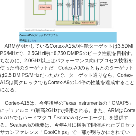
Cortex-A15のブロックダイアグラム
PDF版は
こちら
ARMが明かしているCortex-A15の性能ターゲットは3.5DMI
PS/MHzで、2.5GHz時に8,750 DMIPSのピーク性能を目指す。
ちなみに、2.0GHz以上はパフォーマンス向けプロセス技術を
使った時のターゲットだ。Cortex-A9のもともとのターゲット
は2.5 DMIPS/MHzだったので、ターゲット通りなら、Cortex-
A15は同クロックでもCortex-A9の1.4倍の性能を達成すること
になる。
Cortex-A15は、今年後半のTexas Instrumentsの「OMAP5」
にデュアルコア(最高2GHz)で採用される。また、ARMはCorte
x-A15でもハードマクロ「Seahawk(シーホーク)」を提供す
る。Seahawkの概要は、今年4月に横浜で開催されたプロセッ
サカンファレンス「CoolChips」で一部が明らかにされてい