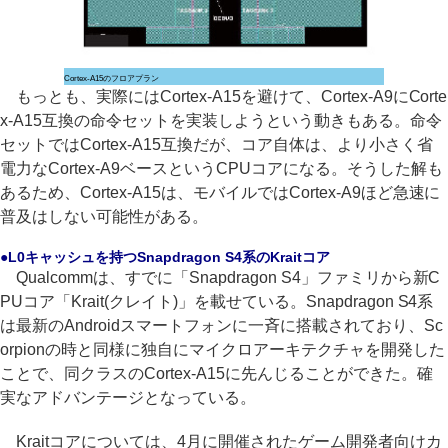
Cortex-A15のフロアプラン
もっとも、実際にはCortex-A15を避けて、Cortex-A9にCorte
x-A15互換の命令セットを実装しようという動きもある。命令
セットではCortex-A15互換だが、コア自体は、より小さく省
電力なCortex-A9ベースというCPUコアになる。そうした解も
あるため、Cortex-A15は、モバイルではCortex-A9ほど急速に
普及はしない可能性がある。
●L0キャッシュを持つSnapdragon S4系のKraitコア
Qualcommは、すでに「Snapdragon S4」ファミリから新C
PUコア「Krait(クレイト)」を載せている。Snapdragon S4系
は最新のAndroidスマートフォンに一斉に搭載されており、Sc
orpionの時と同様に独自にマイクロアーキテクチャを開発した
ことで、同クラスのCortex-A15に先んじることができた。確
実なアドバンテージとなっている。
Kraitコアについては、4月に開催されたゲーム開発者向けカ