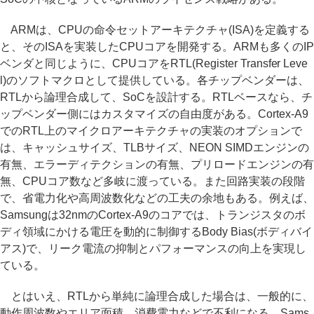
ARMは、CPUの命令セットアーキテクチャ(ISA)を定義する
と、そのISAを実装したCPUコアを開発する。ARMも多くのIP
ベンダと同じように、CPUコアをRTL(Register Transfer Leve
l)のソフトマクロとして提供している。各チップベンダーは、
RTLから論理合成して、SoCを設計する。RTLベースなら、チ
ップベンダー側にはカスタマイズの自由度がある。Cortex-A9
でのRTL上のマイクロアーキテクチャの実装のオプションで
は、キャッシュサイズ、TLBサイズ、NEON SIMDエンジンの
有無、エラーディテクションの有無、プリロードエンジンの有
無、CPUコア数など多岐に渡っている。また回路実装の段階
で、省電力化や高周波数化などの工夫の余地もある。例えば、
Samsungは32nmのCortex-A9のコアでは、トランジスタのボ
ディ領域にかける電圧を動的に制御するBody Bias(ボディバイ
アス)で、リーク電流の抑制とパフォーマンスの向上を実現し
ている。
とはいえ、RTLから単純に論理合成した場合は、一般的に、
動作周波数やエリア面積、消費電力などで不利になる。Sams