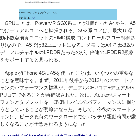
Cortex-A9のブロックダイアグラム
PDF版は
こちら
GPUコアは、PowerVR SGX系コアが1個だったA4から、A5
ではデュアルコアへと拡張される。SGX系コアは、最大16浮
動小数点演算ユニットのSIMD構成(コントロールフロー制御あ
り)なので、A5では32ユニットになる。メモリはA4ではx32の
デュアルチャネルのLPDDRだったのが、倍速のLPDDR2規格
をサポートすると見られる。
AppleがiPhone 4SにA5を使ったことは、いくつかの重要な
ことを意味する。まず、2011年後半から2012年のスマートフ
ォンのパフォーマンス標準が、デュアルCPUコア+デュアルG
PUコアであることが再確認された。次に、Appleがスマート
フォンとタブレットを、ほぼ同レベルのパフォーマンスに保と
うとしていることが明瞭になった。そして、今後のスマートフ
ォンは、ピーク負荷のワークロードではバッテリ駆動時間が厳
しくなることが予想されるようになった。