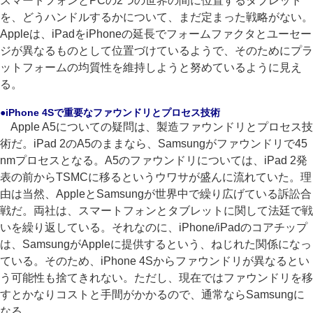
スマートフォンとPCの2つの世界の間に位置するタブレット
を、どうハンドルするかについて、まだ定まった戦略がない。
Appleは、iPadをiPhoneの延長でフォームファクタとユーセー
ジが異なるものとして位置づけているようで、そのためにプラ
ットフォームの均質性を維持しようと努めているように見え
る。
●iPhone 4Sで重要なファウンドリとプロセス技術
Apple A5についての疑問は、製造ファウンドリとプロセス技
術だ。iPad 2のA5のままなら、Samsungがファウンドリで45
nmプロセスとなる。A5のファウンドリについては、iPad 2発
表の前からTSMCに移るというウワサが盛んに流れていた。理
由は当然、AppleとSamsungが世界中で繰り広げている訴訟合
戦だ。両社は、スマートフォンとタブレットに関して法廷で戦
いを繰り返している。それなのに、iPhone/iPadのコアチップ
は、SamsungがAppleに提供するという、ねじれた関係になっ
ている。そのため、iPhone 4Sからファウンドリが異なるとい
う可能性も捨てきれない。ただし、現在ではファウンドリを移
すとかなりコストと手間がかかるので、通常ならSamsungに
なる。