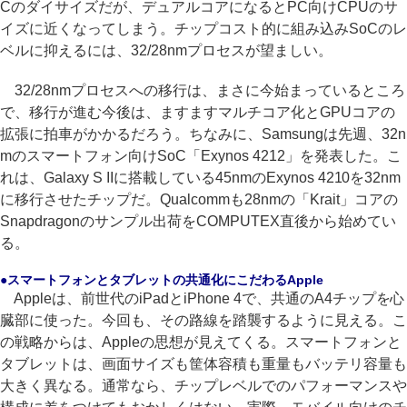
Cのダイサイズだが、デュアルコアになるとPC向けCPUのサ
イズに近くなってしまう。チップコスト的に組み込みSoCのレ
ベルに抑えるには、32/28nmプロセスが望ましい。
32/28nmプロセスへの移行は、まさに今始まっているところ
で、移行が進む今後は、ますますマルチコア化とGPUコアの
拡張に拍車がかかるだろう。ちなみに、Samsungは先週、32n
mのスマートフォン向けSoC「Exynos 4212」を発表した。こ
れは、Galaxy S IIに搭載している45nmのExynos 4210を32nm
に移行させたチップだ。Qualcommも28nmの「Krait」コアの
Snapdragonのサンプル出荷をCOMPUTEX直後から始めてい
る。
●スマートフォンとタブレットの共通化にこだわるApple
Appleは、前世代のiPadとiPhone 4で、共通のA4チップを心
臓部に使った。今回も、その路線を踏襲するように見える。こ
の戦略からは、Appleの思想が見えてくる。スマートフォンと
タブレットは、画面サイズも筐体容積も重量もバッテリ容量も
大きく異なる。通常なら、チップレベルでのパフォーマンスや