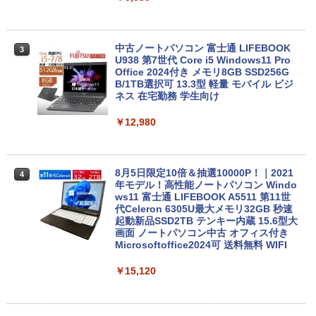
【2026年アップグレード版】AOKIMI ワイヤ
On My Road (Stadium ver.)
スーパーの裏でヤニ吸うふたり 9巻 (デジタル
レスイヤホン bluetooth イヤホン V12 小型
版ビッグガンガンコミックス)
by Amazon 炭酸水 ラベルレス 500ml ×24本
軽量 ブルートゥースHi-Fi 最大36時間再生 ぶ
強炭酸水 ペットボトル 500ミリリットル (Sm
￥250
るーとゅーす コードレス ENCノイズキャン
art Basic)
中古ノートパソコン 富士通 LIFEBOOK
￥810
3
セリング 自動ペアリング Type-C充電 マイク
U938 第7世代 Core i5 Windows11 Pro
付き 防水 タッチ式音量調整 スポーツ/通勤/通
Office 2024付き メモリ8GB SSD256G
￥1,625
学/WEB会議(ホワイト)
B/1TB選択可 13.3型 軽量 モバイル ビジ
ネス 在宅勤務 学生向け
BUGS LIFE
ONE PIECE モノクロ版 115 (ジャンプコミッ
￥1,964
クスDIGITAL)
コカ・コーラ やかんの麦茶 from 爽健美茶 ラ
￥12,980
ベルレス 650mlPET×24本
￥250
￥594
Xiaomi シャオミ REDMI Buds 8 Lite ワイヤ
￥1,653
レスイヤホン Bluetooth 5.4 ノイズキャンセ
リング ANC 36時間再生
8月5日限定10倍＆抽選10000P！｜2021
4
年モデル！高性能ノートパソコン Windo
ws11 富士通 LIFEBOOK A5511 第11世
￥2,980
代Celeron 6305U最大メモリ32GB 秒速
起動新品SSD2TB テンキー内蔵 15.6型大
画面 ノートパソコン中古 オフィス付き
Microsoftoffice2024可 送料無料 WIFI
￥15,120