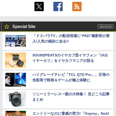
￥17,888
【楽天1位！保護レザーケース付き】【タ
5
ッチ選択】 モバイルモニター 15.6インチ
FUJITSU/富士通 ESPRIMO D7010/E【G
ノングレア 非光沢 1080PフルHD コスパ
5
Special Site
TX1650/Intel Core i5-10500/8GB(DDR
高画質 デュアルモニター サブモニター
4)/M.2 SSD512GB/DVD-RW/Win11 Pro-
ポータブルモニター ゲーミングモニター
「ドスパラTV」の配信現場に“PAD”撮影班が潜
64bit】中古/送料無料 ※沖縄、離島を除
リモートワーク IPS Tpye-C/mini HDMI
入!人気の秘訣に迫る!!
く
pc ミニPC iPhone対応
￥33,000
￥9,999
SOUNDPEATSのイヤカフ型イヤフォン「UU2
イヤーカフ」をイヤカフマニアが語る
ハイグレードテレビ「TCL Q7D Pro」。圧巻の
色彩美で映画＆ゲームが極上体験に
ソニーミラーレス一眼の大特集！ 見どころ記事
まとめ
エントリーなのに脅威の実力!「Osprey」Nobl