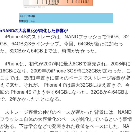
メモリの帯域幅
PDF版は
こちら
●NANDの大容量化が鈍化した影響が
iPhone 4Sのストレージは、NANDフラッシュで16GB、32
GB、64GBの3ラインナップ。今回、64GBが新たに加わっ
た。32GBから64GBまでは、時間がかかった。
iPhoneは、初代が2007年に最大8GBで発売され、2008年に
16GBになり、2009年のiPhone 3GS時に32GBが加わった。こ
こまでは、ほぼ1年置きに倍々のペースでストレージ容量が増
えて来た。それが、iPhone 4では最大32GBに据え置きで、今
回のiPhone 4Sでようやく64GBになった。32GBから64GBま
で、2年かかったことになる。
ストレージ容量の伸びのペースが遅かった背景には、NAND
フラッシュ自体の大容量化のペースが鈍化しているという事情
がある。下は学会などで発表された数値をベースにした、NA