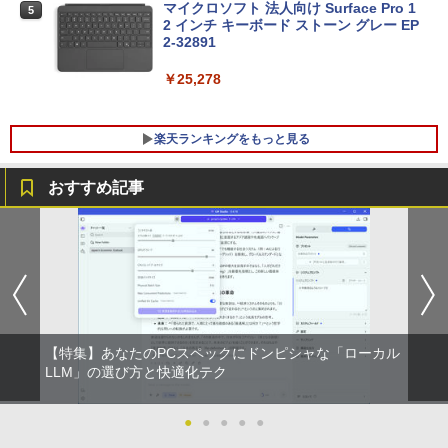
マイクロソフト 法人向け Surface Pro 1
5
2 インチ キーボード ストーン グレー EP
2-32891
￥25,278
楽天ランキングをもっと見る
おすすめ記事
Magic Trackpad 2 用 トラックパッド 保
【マラソンセール期間中ポイント5倍】中
[新品]はじめての世界名作えほん えほん
1
1
1
護フィルム OverLay Protector for Magi
古モニター 19インチ スクエア 液晶ディ
のおうち(1～40巻)
c Trackpad 2保護 フィルム シート シー
スプレイ VGA / DVI端子 店長おまかせ ケ
ル フィルター アンチグレア サラサラ マ
ーブル付き サブモニターにおすすめ 動作
￥26,400
ウス 低反射 タッチパッド トラックパッ
確認済み 30日保証 送料無料
ド ミヤビックス
￥3,300
￥998
【特集】あなたのPCスペックにドンピシャな「ローカル
ヒロシマ 消えたかぞく （ポプラ社の絵
2
LLM」の選び方と快適化テク
本 67） [ 指田 和 ]
PHILIPS/フィリップス 241V8/11 / 23.8型
2
￥1,815
【★ランキング第1位獲得商品!!★】 デス
ワイド 液晶ディスプレイ FullHD/HDMI
●
●
●
●
●
2
クトップパソコン ★店長おまかせ 最新
ケーブル標準添付【中古/送料無料】※沖