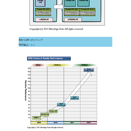
A4からA5へのジャンプ
PDF版は
こちら