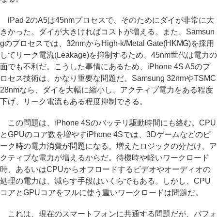
iPad 2のA5は45nmプロセスで、そのためにダイが非常に大
きかった。ダイが大きければコストが増える。また、Samsun
gのプロセスでは、32nmからHigh-k/Metal Gate(HKMG)を採用
してリーク電流(Leakage)を抑制するため、45nm世代は電力の
面でも不利だ。こうした事情にあるため、iPhone 4S A5のプ
ロセス技術は、かなり重要な問題だ。Samsung 32nmやTSMC
28nmなら、ダイを大幅に縮小し、アクティブ電力をある程度
下げ、リーク電流もある程度抑制できる。
この問題は、iPhone 4Sのバッテリ駆動時間にも絡む。CPU
とGPUのコア数を増やすiPhone 4Sでは、3Dゲームなどのピ
ーク時の電力消費が問題になる。増えたロジックの分だけ、ア
クティブな電力が増えるからだ。待機時や軽いワークロード
時、あるいはCPUからオフロードするビデオやオーディオの
処理の電力は、減らす手段はいくらでもある。しかし、CPU
コアとGPUコアをフルに使う重いワークロードは問題だ。
これは、現在のスマートフォンに共通する問題だが、パフォ