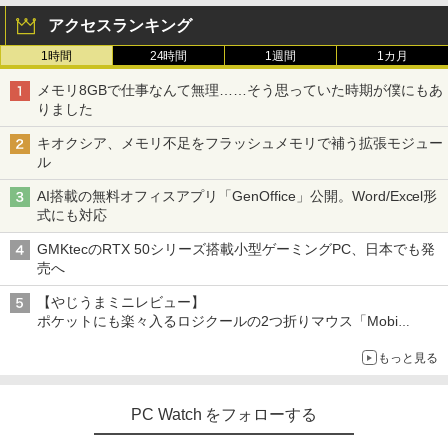
Windows11 Office付 第六世代 Core-i5
縄、離島を除く
アクセスランキング
Core-i7 変更可 八世代 十世代にも対応
高速 SSD128GB DVDドライブ 中古パソ
￥5,500
情報社会と情報技術 （身近なモノやサー
3
1時間
24時間
1週間
1カ月
コン 中古デスクトップパソコン PC 本体
ビスから学ぶ「情報」教室1） [ 土屋 誠
中古PC Win11 中古
司 ]
メモリ8GBで仕事なんて無理……そう思っていた時期が僕にもあ
りました
￥15,800
PHILIPS 241V8 LED液晶モニター 23.8
3
￥2,750
インチワイド ブラック 1920×1080 （フ
キオクシア、メモリ不足をフラッシュメモリで補う拡張モジュー
ルHD）16:9 IPSパネル 非光沢 ノングレ
ル
ア 液晶ディスプレイ HDMI VGA VESA準
【中古デスクトップPC】ESPRIMO D58
拠 PS4 switch 対応 スイッチ 【中古】
3
STAR WARS マンダロリアンとグローグ
AI搭載の無料オフィスアプリ「GenOffice」公開。Word/Excel形
4
8/CX FMVD4505HP / Core i3-8100 / 8G
ー [ ジェフリー・ブラウン ]
式にも対応
B / 2.5" SSD 240GB / Windows 11 / WP
￥6,500
S Office 2 / DVD-RW
GMKtecのRTX 50シリーズ搭載小型ゲーミングPC、日本でも発
￥1,870
売へ
￥16,980
モバイルモニター 15.6インチ InnoView
4
【やじうまミニレビュー】
モバイルディスプレイ 自立型 1920*1080
ポケットにも楽々入るロジクールの2つ折りマウス「Mobi
FHD ポータブルモニター IPS液晶パネル
幽冥の岸 十二国記 （新潮文庫） [ 小野
Fold」。その気になるギミックとは？
5
ミニPC Dell HP Lenovo 高速CPU 第8世
薄型 軽量 持ち運び 壁掛けに対応 Switc
4
不由美 ]
もっと見る
代 Corei3/i5-8500T メモリ最大16GB SS
h/PS3/PS4/PS5/Xbox One/PC/スマホ/U
D1TB 二画面デュアル アウトレット オフ
SBType-C/標準HDMI対応【選べる種
￥825
ィス付き 最新MSOffice2024可 Win11Pr
類】タッチ/ケース付き/4Kタイプ
o 中古パソコンデスクトップパソコン ミ
PC Watch をフォローする
ニPC デル 中古パソコンデスクトップPC
￥8,980