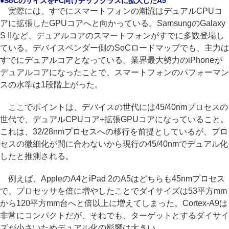
●SoCのサイズをPC向けチップクラスに拡大したA5
実際には、すでにスマートフォンの潮流はデュアルCPUコ
アに拡張したGPUコアへと向かっている。SamsungのGalaxy
S IIなど、デュアルコアのスマートフォンがすでに多数登場し
ている。デバイスベンダー側のSoCロードマップでも、主力は
すでにデュアルコアとなっている。業界最大勢力のiPhoneが
デュアルコアになったことで、スマートフォンのパフォーマン
スの水準は1段階上がった。
ここでポイントは、デバイスの世代には45/40nmプロセスの
世代で、デュアルCPUコア+拡張GPUコアになっていること。
これは、32/28nmプロセスへの移行を前提としているが、プロ
セスの微細化が間に合わないから現行の45/40nmでデュアル化
したと推測される。
例えば、AppleのA4とiPad 2のA5はどちらも45nmプロセス
で、プロセッサを倍に増やしたことでダイサイズは53平方mm
から120平方mm台へと倍以上に増えてしまった。Cortex-A9は
非常にコンパクトだが、それでも、ターゲットとするダイサイ
ズが小さいためデュアル化の影響は大きい。