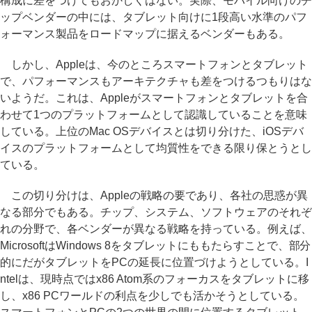
構成に差をつけてもおかしくはない。実際、モバイル向けのチ
ップベンダーの中には、タブレット向けに1段高い水準のパフ
ォーマンス製品をロードマップに据えるベンダーもある。
しかし、Appleは、今のところスマートフォンとタブレット
で、パフォーマンスもアーキテクチャも差をつけるつもりはな
いようだ。これは、Appleがスマートフォンとタブレットを合
わせて1つのプラットフォームとして認識していることを意味
している。上位のMac OSデバイスとは切り分けた、iOSデバ
イスのプラットフォームとして均質性をできる限り保とうとし
ている。
この切り分けは、Appleの戦略の要であり、各社の思惑が異
なる部分でもある。チップ、システム、ソフトウェアのそれぞ
れの分野で、各ベンダーが異なる戦略を持っている。例えば、
MicrosoftはWindows 8をタブレットにももたらすことで、部分
的にだがタブレットをPCの延長に位置づけようとしている。I
ntelは、現時点ではx86 Atom系のフォーカスをタブレットに移
し、x86 PCワールドの利点を少しでも活かそうとしている。