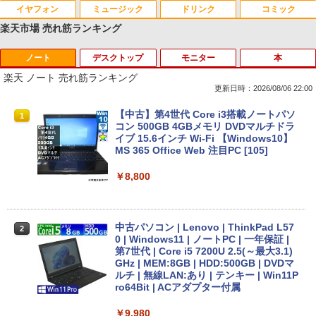
イヤフォン
ミュージック
ドリンク
コミック
楽天市場 売れ筋ランキング
ノート
デスクトップ
モニター
本
Anker Soundcore P40i オフホワイト
BRUCE WAYNE feat. Flo Milli, ATL Jacob
【Amazon.co.jp限定】 い・ろ・は・す 2L P
薬屋のひとりごと 17巻 (デジタル版ビッグガ
[Explicit]
ET ラベルレス ×8本
ンガンコミックス)
楽天 ノート 売れ筋ランキング
￥5,990
更新日時：2026/08/06 22:00
￥250
￥1,001
￥770
【中古】第4世代 Core i3搭載ノートパソ
1
コン 500GB 4GBメモリ DVDマルチドラ
イブ 15.6インチ Wi-Fi 【Windows10】
Anker Soundcore P31i ブラック
BRUCE WAYNE feat. Flo Milli, ATL Jacob
by Amazon 天然水 ラベルレス 500ml ×24本
異世界居酒屋「のぶ」(22) (角川コミックス・
MS 365 Office Web 注目PC [105]
[Explicit]
富士山の天然水 バナジウム含有 水 ミネラル
エース)
ウォーター ペットボトル 静岡県産 500ミリリ
￥4,990
￥8,800
ットル (Smart Basic)
￥250
￥832
￥1,380
中古パソコン | Lenovo | ThinkPad L57
2
Anker Soundcore Liberty 5 ミッドナイトブ
On My Road (Stadium ver.)
HUNTER×HUNTER モノクロ版 39 (ジャンプ
0 | Windows11 | ノートPC | 一年保証 |
ラック
コミックスDIGITAL)
by Amazon 天然水ラベルレス 2L×9本
第7世代 | Core i5 7200U 2.5(～最大3.1)
GHz | MEM:8GB | HDD:500GB | DVDマ
￥250
ルチ | 無線LAN:あり | テンキー | Win11P
￥14,990
￥572
￥1,117
ro64Bit | ACアダプター付属
￥9,980