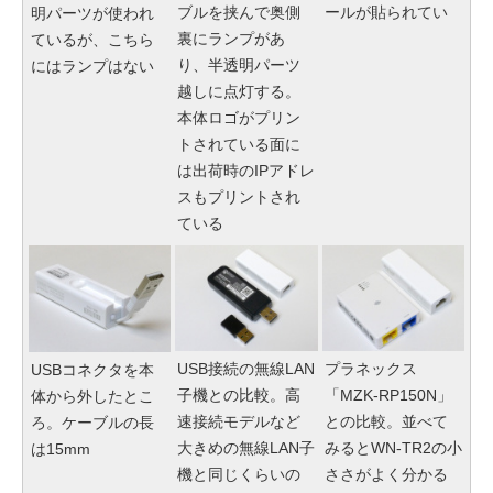
ブルを挟んで奥側
ールが貼られてい
明パーツが使われ
裏にランプがあ
ているが、こちら
り、半透明パーツ
にはランプはない
越しに点灯する。
本体ロゴがプリン
トされている面に
は出荷時のIPアドレ
スもプリントされ
ている
USB接続の無線LAN
プラネックス
USBコネクタを本
子機との比較。高
「MZK-RP150N」
体から外したとこ
速接続モデルなど
との比較。並べて
ろ。ケーブルの長
大きめの無線LAN子
みるとWN-TR2の小
は15mm
機と同じくらいの
ささがよく分かる