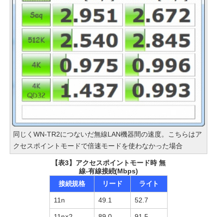
同じくWN-TR2につないだ無線LAN機器間の速度。こちらはア
クセスポイントモードで倍速モードを使わなかった場合
【表3】アクセスポイントモード時 無
線-有線接続(Mbps)
接続規格
リード
ライト
11n
49.1
52.7
11n×2
89.0
91.5