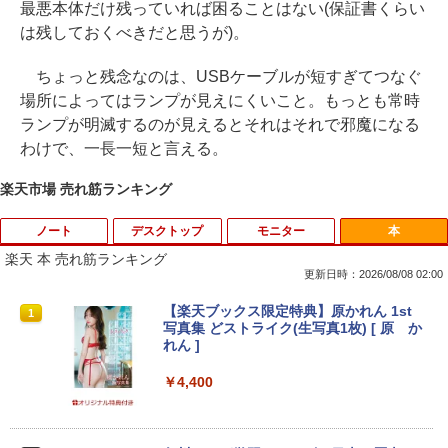
最悪本体だけ残っていれば困ることはない(保証書くらい
は残しておくべきだと思うが)。
ちょっと残念なのは、USBケーブルが短すぎてつなぐ
場所によってはランプが見えにくいこと。もっとも常時
ランプが明滅するのが見えるとそれはそれで邪魔になる
わけで、一長一短と言える。
楽天市場 売れ筋ランキング
ノート
デスクトップ
モニター
本
楽天 本 売れ筋ランキング
更新日時：2026/08/08 02:00
[訳アリ★格安] ノートパソコン Window
PHILIPS 241V8 LED液晶モニター 23.8
【楽天ブックス限定特典】原かれん 1st
1
1
1
s11 15.6型 HP 250 G7 第七世代 Core-i3
インチワイド ブラック 1920×1080 （フ
写真集 どストライク(生写真1枚) [ 原 か
メモリ8GB SSD128GB 15.6インチ 無線
ルHD）16:9 IPSパネル 非光沢 ノングレ
れん ]
LAN テンキー HDMI Webカメラ DVDマ
ア 液晶ディスプレイ HDMI VGA VESA準
ルチ Bluetooth USB3.0 SDカード ノー
拠 PS4 switch 対応 スイッチ 【中古】
￥4,400
トPC ノート 中古パソコン 中古PC Win1
1 Office 格安 中古
￥6,500