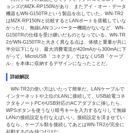
ョンズのMZK-RP150Nがあり、またアイ・オー・データ
機器もWN-G150TRという製品を出していた。WN-TR2
はMZK-RP150Nと比較するとLANポートを搭載していな
かったり、無線LANコンバーター機能がないなど、WN-
G150TRの仕様を受け継いだものとなっている。WN-TR
2がWN-G150TRと大きく異なる点は、体積と重量が共に
半分以下になり、最大消費電流が420mAから300mAに下
がって、MicroUSB「コネクタ」ではなくUSB「ケーブ
ル」を本体に収納するデザインになったことだ。
詳細解説
WN-TR2の使い方はいたって簡単だ。LANケーブルで
インターネットや上位のLANに接続して、USB給電コネ
クタをノートPCやUSB対応のACアダプタに挿したら、
WPSボタンを使うなり暗号キーを入力するなりして無線
LANの接続設定を行なえばいい。接続設定を済ませてい
るなら、ケーブル類を接続してあとはWN-TR2が完全に
起動するのを待つだけだ。