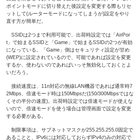
ポイントモードに切り替えた後設定を変更する際もリセ
ットして(ルーターモードになってしまうが)設定をやり
直す方が簡単だ。
SSIDは2つまで利用可能で、出荷時設定では「AirPor
t」で始まるSSIDと「Game」で始まるSSIDの2つが有効
になっている。「Game」側はセキュリティ設定が甘め
(WEP)に設定されているので、可能であれば設定を変更
するか、使わないのであればいっそ無効化しておくとよ
いだろう。
接続速度は、11n対応の無線LAN機器であれば通常時7
2Mbps、倍速モード時は150Mbpsだ(150/300Mbpsではな
くその半分の速度)。出荷時設定では倍速モードが使えな
いので、倍速モードを使う場合は管理画面で設定を変更
する必要がある。
制限事項は、サブネットマスクが255.255.255.0固定で
あることと、IPv6には対応しておらずIPv4のみの対応で