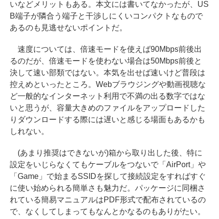
いなどメリットもある。本文には書いてなかったが、US
B端子が隣合う端子と干渉しにくいコンパクトなもので
あるのも見逃せないポイントだ。
速度については、倍速モードを使えば90Mbps前後出
るのだが、倍速モードを使わない場合は50Mbps前後と
決して速い部類ではない。本気を出せば速いけど普段は
控えめといったところ。Webブラウジングや動画視聴な
ど一般的なインターネット利用で不満の出る数字ではな
いと思うが、容量大きめのファイルをアップロードした
りダウンロードする際には遅いと感じる場面もあるかも
しれない。
(あまり推奨はできないが)箱から取り出した後、特に
設定をいじらなくてもケーブルをつないで「AirPort」や
「Game」で始まるSSIDを探して接続設定をすればすぐ
に使い始められる簡単さも魅力だ。パッケージに同梱さ
れている簡易マニュアルはPDF形式で配布されているの
で、なくしてしまってもなんとかなるのもありがたい。