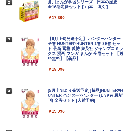
￥12,800
角川まんが学習シリーズ 日本の歴史
2
全16巻定番セット [ 山本 博文 ]
【楽天1位!1,600円OFFクーポン 8/4 20:
2
00-8/11 01:59】Xiaomi Monitor A24i 20
￥17,600
【マラソン限定30%OFF】中古 Dell Ins
26 ディスプレイ 1080P 23.8インチ 144
2
piron 3593 Core i3 1005G1 第10世代CP
Hzリフレッシュレート sRGB99% 1670
U メモリ8GB SSD256GB 15インチ フル
万色 300nits ΔE＜1 低ブルーライト 大
HD Windows11 Home WEBカメラ 無線
画面 TÜV認証 目にやさしい 調整可能な
【9月上旬発送予定】 ハンターハンター
3
LAN テンキー DVDマルチ P75F 1年保証
スタンド VESA
全巻 HUNTER×HUNTER 1巻-39巻 セッ
レビュー特典:WPS Office Bランク パソ
ト 最新 冨樫 義博 集英社 ジャンプコミッ
コン ノートパソコン デル 中古ノートPC
￥12,580
クス 漫画 マンガ まんが 全巻セット 【送
料無料】【新品】
￥30,800
￥19,096
ASUS エイスース 液晶ディスプレイ Ey
3
e Care ［23.8型 / フルHD(1920×1080) /
【★最大100%ポイント】【第8世代 4コ
ワイド］ VA249HG
3
ア・8スレッド】富士通 LIFEBOOK A57
[9月上旬より発送予定][新品]HUNTER×H
4
9/第8世代 Core i5/メモリ: 8GB/16GB/新
￥13,800
UNTER ハンター×ハンター (1-39巻 最新
品 SSD:256GB/512GB/1TB/DVD/Wi-fi/1
刊) 全巻セット [入荷予約]
5.6型/Office/HDMI/USB3.1/中古PC 中古
ノートパソコン Windows11 Win11正式
￥19,096
対応
アイオーデータ｜I-O DATA 液晶ディスプ
4
レイ(23.8型/ADS/FullHD 1920×1080/10
￥27,800
0Hz/5ms/HDMI/DP/USB Type-C/VESA/5
年保証・無輝点保証)(ホワイト) LCD-C2