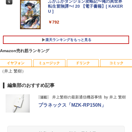
ふかふかダンジョン攻略記〜俺の異世界
5
42SDW
転生冒険譚〜/ 20 【電子書籍】[ KAKER
U ]
【1500円OFFクーポン】【WEBカメラ
￥25,977
4
＆テンキー付き】ノートパソコン 15.6イ
￥792
ンチ SSD512GB メモリ16GB Corei5 第
8世代 Microsoft Office付き Windows11
DELL Latitude 3500 中古ノートパソコ
Philips｜フィリップス 液晶ディスプレ
5
ン PC パソコン 中古ノートPC 中古PC 最
楽天ランキングをもっと見る
イ(23.8型/IPS/WQHD 2560×1440/75Hz/1
大SSD1TB メモリ32GB 中古パソコン フ
ms)(ブラック) 24E1N5600E/11
ルHD
Amazon売れ筋ランキング
￥29,800
￥24,800
イヤフォン
ミュージック
ドリンク
コミック
（井上 繁樹）
エントリーで最大10倍！充実機能ノート
5
Anker Soundcore P40i オフホワイト
BRUCE WAYNE feat. Flo Milli, ATL Jacob
【Amazon.co.jp限定】 い・ろ・は・す 2L P
薬屋のひとりごと 17巻 (デジタル版ビッグガ
編集部のおすすめ記事
パソコン テンキー/DVD/WEBカメラ内蔵
[Explicit]
ET ラベルレス ×8本
ンガンコミックス)
第8世代Core i3/i5 Core i7 最大メモリ16
￥7,990
GB 新品SSD256GB 東芝 NEC有名メー
井上繁樹の最新通信機器事情
by
井上 繁樹
連載
￥250
￥1,112
￥770
カー15.6型 DVD内蔵 15.6インチ HDMI P
プラネックス「MZK-RP150N」
olaris Office搭載 最新MicrosoftOffice2
024可 Windows11 長期保証 中古PC
Anker Soundcore P31i ホワイト
BRUCE WAYNE feat. Flo Milli, ATL Jacob
by Amazon 天然水 ラベルレス 500ml ×24本
異世界居酒屋「のぶ」(22) (角川コミックス・
￥18,000
[Explicit]
富士山の天然水 バナジウム含有 水 ミネラル
エース)
ウォーター ペットボトル 静岡県産 500ミリリ