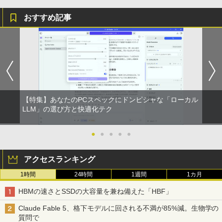
おすすめ記事
【特集】あなたのPCスペックにドンピシャな「ローカル
LLM」の選び方と快適化テク
●
●
●
●
●
アクセスランキング
1時間
24時間
1週間
1カ月
HBMの速さとSSDの大容量を兼ね備えた「HBF」
Claude Fable 5、格下モデルに回される不満が85%減。生物学の
質問で