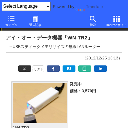
Powered by
Translate
井上繁樹の最新通信機器事情
カテゴリ
過去記事
検索
Impressサイト
アイ・オー・データ機器「WN-TR2」
～USBスティックメモリサイズの無線LANルーター
（2012/12/25 13:13）
リスト
発売中
価格：3,570円
WN-TR2