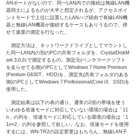
ANポートがないので、同一LAN内での接続は無線LAN機
器同士によるものが大半と想定されるが、アクセスポイ
ントモードで上位に設置したLANハブ経由で有線LAN機
器と無線LAN機器が接続するケースもありうるので、併
せて速度の測定を行なった。
測定方法は、ネットワークドライブとしてマウントし
た同一LAN内の別のPCの共有フォルダを、CrystalDiskM
ark 3.0.2cで測定するもの。測定元(ベンチマークソフト
を走らせてる側)のPCとしてWindows 7 Home Premium
(Pentium G630T、HDD)を、測定先(共有フォルダのある
側)のPCとしてWindows 7 Professional(Core i3、SSD)を
使用した。
測定結果は以下の表の通り。通常の2倍の帯域を使う
いわゆる倍速モードに対応していない環境の場合は「11
n」の列を、倍速モードに対応している環境の場合は「1
1n×2」の列を参照して欲しい。なお、倍速モードを使用
するには、WN-TR2の設定変更はもちろん、無線LAN子