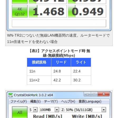
WN-TR2につないだ無線LAN機器間の速度。ルーターモードで
11n倍速モードを使わない場合
【表2】アクセスポイントモード時 無
線-無線接続(Mbps)
接続規格
リード
ライト
11n
24.8
22.4
11n×2
42.2
30.2