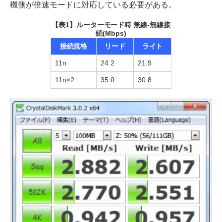
機側が倍速モードに対応している必要がある。
【表1】ルーターモード時 無線-無線接
続(Mbps)
接続規格
リード
ライト
11n
24.2
21.9
11n×2
35.0
30.8