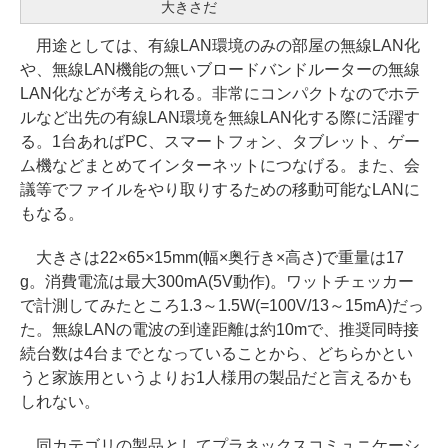
大きさだ
用途としては、有線LAN環境のみの部屋の無線LAN化
や、無線LAN機能の無いブロードバンドルーターの無線
LAN化などが考えられる。非常にコンパクトなのでホテ
ルなど出先の有線LAN環境を無線LAN化する際に活躍す
る。1台あればPC、スマートフォン、タブレット、ゲー
ム機などまとめてインターネットにつなげる。また、会
議等でファイルをやり取りするための移動可能なLANに
もなる。
大きさは22×65×15mm(幅×奥行き×高さ)で重量は17
g。消費電流は最大300mA(5V動作)。ワットチェッカー
で計測してみたところ1.3～1.5W(=100V/13～15mA)だっ
た。無線LANの電波の到達距離は約10mで、推奨同時接
続台数は4台までとなっていることから、どちらかとい
うと家族用というよりお1人様用の製品だと言えるかも
しれない。
同カテゴリの製品としてプラネックスコミュニケーシ