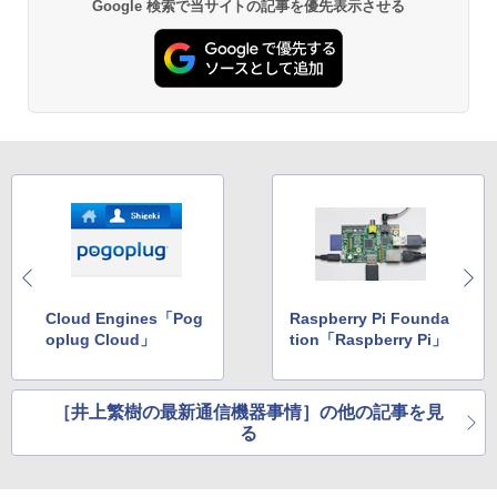
￥5,990
Google 検索で当サイトの記事を優先表示させる
ットル (Smart Basic)
￥250
￥832
￥1,380
Anker Soundcore Liberty 5 ミッドナイトブ
On My Road (Stadium ver.)
ONE PIECE モノクロ版 115 (ジャンプコミッ
ラック
クスDIGITAL)
by Amazon 天然水ラベルレス 2L×9本
￥250
￥14,990
￥594
￥1,117
【2026年アップグレード版】AOKIMI ワイヤ
On My Road (Stadium ver.)
HUNTER×HUNTER モノクロ版 39 (ジャンプ
レスイヤホン bluetooth イヤホン V12 小型
コミックスDIGITAL)
by Amazon 炭酸水 ラベルレス 500ml ×24本
軽量 ブルートゥースHi-Fi 最大36時間再生 ぶ
強炭酸水 ペットボトル 500ミリリットル (Sm
￥250
るーとゅーす コードレス ENCノイズキャン
art Basic)
￥572
セリング 自動ペアリング Type-C充電 マイク
Cloud Engines「Pog
Raspberry Pi Founda
付き 防水 タッチ式音量調整 スポーツ/通勤/通
￥1,625
oplug Cloud」
tion「Raspberry Pi」
学/WEB会議 6.0(オフホワイト)
BUGS LIFE
スーパーの裏でヤニ吸うふたり 9巻 (デジタル
￥2,599
版ビッグガンガンコミックス)
コカ・コーラ やかんの麦茶 from 爽健美茶 ラ
［井上繁樹の最新通信機器事情］の他の記事を見
ベルレス 650mlPET×24本
￥250
る
￥810
Xiaomi シャオミ REDMI Buds 8 Lite ワイヤ
￥2,009
レスイヤホン Bluetooth 5.4 ノイズキャンセ
リング ANC 36時間再生