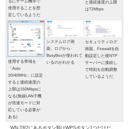
るにゲーム機等で
と接続速度の上限
使用することを想
は72Mbps
定しているようだ
システムログ画
セキュリティログ
面。ログから
画面。Firewallを自
BusyBoxが使われて
動設定した後NTP
使用する帯域を
いるのがわかる
サーバーに接続し
「Auto
て時刻を自動調整
20/40MHz」に設定
しているようだ
すると接続速度の
上限は150Mbpsに
なる(無線LAN子機
が倍速モードに対
応している必要が
ある)
WN-TR2にあるボタン類はWPSボタン1つだけだ。