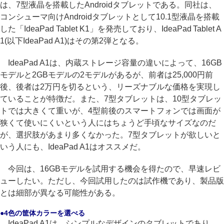
は、7型液晶を搭載したAndroidタブレットである。同社は、
コンシューマ向けAndroidタブレットとして10.1型液晶を搭載
した「IdeaPad Tablet K1」を発売しており、IdeaPad Tablet A
1(以下IdeaPad A1)はその第2弾となる。
IdeaPad A1は、内蔵ストレージ容量の違いによって、16GB
モデルと2GBモデルの2モデルがあるが、前者は25,000円前
後、後者は2万円を切るという、リーズナブルな価格を実現し
ていることが特徴だ。また、7型タブレットは、10型タブレッ
トでは大きくて重いが、4型前後のスマートフォンでは画面が
狭くて使いにくいという人にはちょうど手頃なサイズなのだ
が、選択肢があまり多くなかった。7型タブレットが欲しいと
いう人にも、IdeaPad A1はオススメだ。
今回は、16GBモデルを試用する機会を得たので、早速レビ
ューしたい。ただし、今回試用したのは試作機であり、製品版
とは細部が異なる可能性がある。
●4色の筐体カラーを選べる
IdeaPad A1は、シンプルなデザインのタブレットであり、