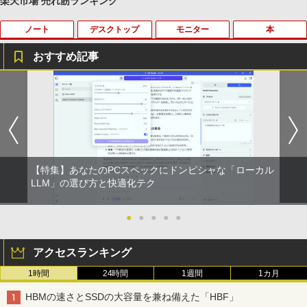
楽天市場 売れ筋ランキング
ノート
デスクトップ
モニター
本
薬屋のひとりごと 17巻 (デジタル版ビッグガ
ンガンコミックス)
おすすめ記事
￥770
【期間限定 ポイントUP＆クーポン配
【今だけ】全品ポイント10倍 お買い物マ
R090-DELL E2220H 21.5インチ 液晶モ
アンダーニンジャ（18） 【電子書籍】[
1
1
1
1
布】 Lenovo 500e Chromebook Gen 4
ラソン★8/4～8/11★中古パソコン デス
ニタ 1点 フルHD(1920x1080) DisplayP
花沢健吾 ]
s 2in1 ノートパソコン 83L5S00000 Chr
クトップPC FUJITSU ESPRIMO Q558/B
ort/VGA 応答速度:5ms ★送料無料★
異世界居酒屋「のぶ」(22) (角川コミックス・
omeOS N100 メモリ4GB eMMC64GB 1
Core i5 9500T メモリ8GB 中古SSD 2.5
【中古動作品】
￥792
エース)
1.6インチ タッチ対応 再生品Aランク
インチ256GB Windows11 Pro 64bit
【送料無料】【1年保証】
￥3,650
￥832
￥36,800
￥22,800
【特集】あなたのPCスペックにドンピシャな「ローカル
杖と剣のウィストリア（16） 【電子書
LLM」の選び方と快適化テク
2
籍】[ 大森藤ノ ]
中古モニター | 液晶ディスプレイ | I-O D
2
ONE PIECE モノクロ版 115 (ジャンプコミッ
中古ノートパソコン HP ProBook 450 G
ATA | LCD-AH241EDB-B-B | 23.8型ワイ
2
クスDIGITAL)
5 G6 G7 G8 第10世代 Core i3/i5選択可
デスクトップパソコン デル DELL optipl
ドTFT 1920×1080(フルHD) | LEDバック
●
●
●
●
●
￥594
2
Windows11 Pro Office 2024付き メモリ
ex 3070SF Micro 9世代 Core i5 メモリ8
ライト | スピーカー内蔵 2系統入力(VG
16GB SSD512GB 15.6型 Webカメラ テ
GB 16GB SSD256GB HDMI office Win
A・HDMI) | VGAケーブル・電源ケーブ
￥594
アクセスランキング
ンキー 軽量 ビジネス 在宅勤務 学生向け
dows11 pro Win11 4K 対応 ミニPC デ
ル付属【30日保証】
スクトップパソコン デスクトップ PC 中
1時間
24時間
1週間
1カ月
古パソコン 1186aR 10249091
￥24,980
￥6,280
町人Aは悪役令嬢をどうしても救いた
3
い〜どぶと空と氷の姫君〜 10【電子書
HUNTER×HUNTER モノクロ版 39 (ジャンプ
HBMの速さとSSDの大容量を兼ね備えた「HBF」
￥32,780
店共通特典イラスト付】 【電子書籍】[
コミックスDIGITAL)