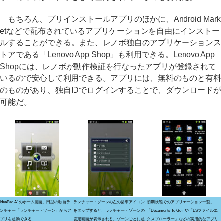
もちろん、プリインストールアプリのほかに、Android Mark
etなどで配布されているアプリケーションを自由にインストー
ルすることができる。また、レノボ独自のアプリケーションス
トアである「Lenovo App Shop」も利用できる。Lenovo App
Shopには、レノボが動作検証を行なったアプリが登録されて
いるので安心して利用できる。アプリには、無料のものと有料
のものがあり、独自IDでログインすることで、ダウンロードが
可能だ。
IdeaPad A1のホーム画面。田型の独自ラ
ランチャー・ゾーンの左の歯車アイコン
初期状態でのアプリケーション一覧。
ンチャー「ランチャー・ゾーン」からア
をタップすると、ランチャー・ゾーンの
「Documents To Go」や「ESファイルエ
プリを起動できる
設定画面が表示される。ゾーンごとに起
クスプローラー」などの実用的なアプリ