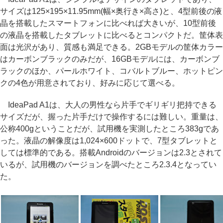
サイズは125×195×11.95mm(幅×奥行き×高さ)と、4型前後の液
晶を搭載したスマートフォンに比べれば大きいが、10型前後
の液晶を搭載したタブレットに比べるとコンパクトだ。筐体表
面は光沢があり、質感も満足できる。2GBモデルの筐体カラー
はカーボンブラックのみだが、16GBモデルには、カーボンブ
ラックのほか、パールホワイト、コバルトブルー、ホットピン
クの4色が用意されており、好みに応じて選べる。
IdeaPad A1は、大人の男性なら片手でギリギリ把持できる
サイズだが、握った片手だけで操作するには難しい。重量は、
公称400gということだが、試用機を実測したところ383gであ
った。液晶の解像度は1,024×600ドットで、7型タブレットと
しては標準的である。搭載Androidのバージョンは2.3とされて
いるが、試用機のバージョンを調べたところ2.3.4となってい
た。