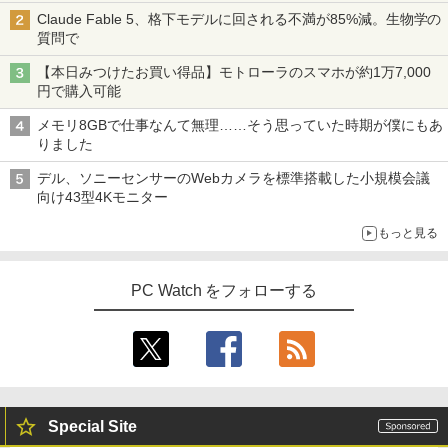
目黒三吉 ]
Claude Fable 5、格下モデルに回される不満が85%減。生物学の
送料無料 あす楽対応 即日発送 中古良品
【期間限定10%OFFクーポン 8/12 10時
￥572
3
3
質問で
￥726
フルHD対応WUXGA 12.1インチ Panaso
まで】 モニター 21.5型 液晶ディスプレ
nic Let's note CF-SZ6Z Windows11 七
Win11搭載 デスクトップパソコン ミニP
イ ベゼル ディスプレイ 液晶モニター PC
3
【本日みつけたお買い得品】モトローラのスマホが約1万7,000
世代Core i7-7600U 16GB 爆速512GB-S
C miniPC 初心者向け Office付き Windo
モニター 壁掛け フリッカーレス FreeSy
円で購入可能
SD カメラ 無線 Office付 Win11【ノート
ws11 初心者向け 初期設定済 省スペース
nc 21.5インチ 角度調節 FullHD ブルー
スーパーの裏でヤニ吸うふたり 9巻 (デジタル
パソコン 中古パソコン 中古PC】（Wind
高さ4.4cm 軽量 モニター取り付け可 イ
ライトカット VAパネル VESAフル FHD
キングダム 80 （ヤングジャンプコミッ
版ビッグガンガンコミックス)
4
メモリ8GBで仕事なんて無理……そう思っていた時期が僕にもあ
ows10も対応可能 Win10）
ンテルCeleron メモリ8GB 高速SSD 256
ノングレア MAXZEN JM22CH02
クス） [ 原 泰久 ]
りました
GB USB 3.0 HDMI 2画面同時出力可 無線
￥810
機能 テレワーク 在宅勤務 パソコン
￥28,589
￥9,480
￥770
デル、ソニーセンサーのWebカメラを標準搭載した小規模会議
向け43型4Kモニター
￥39,800
もっと見る
超得2,000円OFF&P5倍｜第8世代 office
ゲーミングモニター 21.5インチ PCモニ
4
4
付き｜楽天1位 三冠獲得｜豪華特典付き
ター 100Hz 5ms 1920×1080 FHD VAパ
日本史探偵コナン 全12巻セット [ 青山
5
｜最大180日保証｜Core i5 第8世代｜中
【最新モデル】デスクトップパソコン 一
ネル ノングレア 非光沢 チルト調整 PCモ
剛昌 ]
4
PC Watch をフォローする
古ノートパソコン Windows11 office付
体型 22型液晶 Core i5 高速CPU搭載 Wi
ニター simplus シンプラス SP-NMT21
き｜15.6型 テンキー付き｜ノートパソコ
ndows11 & Office付き メモリ8GB SSD
【送料無料】【レビューでモニタークリ
￥12,936
ンWindows11 第8世代｜ノートパソコン
256GB Wi-Fi対応 USB3.0 一体型PC テ
ーナープレゼント】【メーカー1年保証】
｜パソコン｜PC｜中古PC
ンキー付きキーボード＆マウスプレゼン
ト付き 在宅勤務 テレワーク 家庭用 省ス
￥8,999
ペースPC
￥29,800
￥42,980
Special Site
【新商品特価11699円！8/11 1:59迄】モ
5