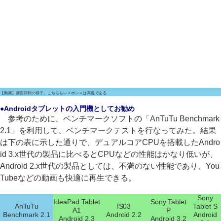
【動画】画面回転の様子。こちらもレスポンスは高速である
●Androidタブレットの入門機としてお勧め
参考のために、ベンチマークソフトの「AnTuTu Benchmark
2.1」を利用して、ベンチマークテストを行なってみた。結果
は下の表に示した通りで、デュアルコアCPUを搭載したAndro
id 3.x世代の製品に比べるとCPUなどの性能はかなり低いが、
Android 2.x世代の製品としては、不満のない性能であり、You
Tubeなどの動画も快適に再生できる。
Sony
IdeaPad Tablet
Sony Tablet
AnTuTu
IS03
Tablet S
A1
P
Benchmark 2.1
Android 2.2
Android
Android 2.3
Android 3.2