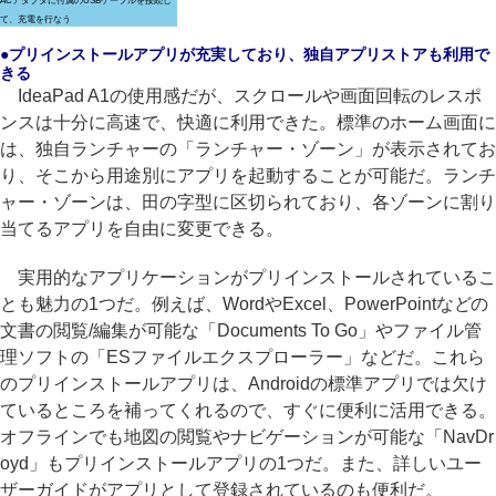
ACアダプタに付属のUSBケーブルを接続し
て、充電を行なう
●プリインストールアプリが充実しており、独自アプリストアも利用で
きる
IdeaPad A1の使用感だが、スクロールや画面回転のレスポ
ンスは十分に高速で、快適に利用できた。標準のホーム画面に
は、独自ランチャーの「ランチャー・ゾーン」が表示されてお
り、そこから用途別にアプリを起動することが可能だ。ランチ
ャー・ゾーンは、田の字型に区切られており、各ゾーンに割り
当てるアプリを自由に変更できる。
実用的なアプリケーションがプリインストールされているこ
とも魅力の1つだ。例えば、WordやExcel、PowerPointなどの
文書の閲覧/編集が可能な「Documents To Go」やファイル管
理ソフトの「ESファイルエクスプローラー」などだ。これら
のプリインストールアプリは、Androidの標準アプリでは欠け
ているところを補ってくれるので、すぐに便利に活用できる。
オフラインでも地図の閲覧やナビゲーションが可能な「NavDr
oyd」もプリインストールアプリの1つだ。また、詳しいユー
ザーガイドがアプリとして登録されているのも便利だ。