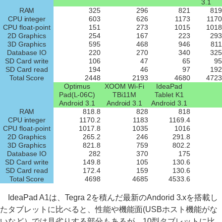
3.1
RAM
325
296
821
819
CPU integer
603
626
1173
1170
CPU float-point
151
273
1015
1018
2D Graphics
254
167
223
293
3D Graphics
595
468
946
811
Database IO
220
270
340
325
SD Card write
106
47
65
95
SD Card read
194
46
97
192
Total Score
2448
2193
4680
4723
Optimus
XOOM Wi-Fi
IdeaPad
Pad(L-06C)
TBi11M
Tablet K1
Android 3.1
Android 3.1
Android 3.1
RAM
818.8
828
818
CPU integer
1170.2
1183
1169.4
CPU float-point
1017.8
1035
1016
2D Graphics
265.2
246
291.8
3D Graphics
821.8
759
802.2
Database IO
282
370
175
SD Card write
149.8
105
130.6
SD Card read
172.4
159
130.6
Total Score
4698
4685
4533.6
IdeaPad A1は、Tegra 2を積んだ最新のAndorid 3.xを搭載し
たタブレットに比べると、性能や機能面(USBホスト機能がな
いなど）では見劣りする部分もあるが、10型タブレットに比