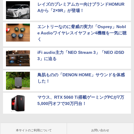
【新品】【楽天1位！】ノートパソコン
バイルモニター 15.6インチ ポータブルモ
5
レイズのプレミアムカー向けブランドHOMUR
新品第13世代CPU搭載ノートPC Office
ニター モバイルディスプレイ 1920×108
Aから「2×9R」が登場！
付きノートパソコン 初心者向け Window
Acer｜エイサー 超小型 デスクトップパ
0 フルHD IPSパネル 非光沢 HDR スピー
5
s11 初期設定済 Webカメラ zoom 日本語
ソコン RB102-N18U(Windows 11 Pro/I
カー内蔵 保護カバー付き 軽量 薄型 Type
キーボード 14.1型 Intel Celeron メモリ
ntel Processor N150/メモリ 8GB/SSD 2
-C ミニHDMI 在宅 テレワーク simplus
8GB SSD1TB(最大) 大容量バッテリービ
56GB) RB102-N18U
シンプラス SP-MBM156 【送料無料】
エントリーなのに脅威の実力!「Osprey」Nobl
ジネス 大学生 プレゼント 学生向け
e Audioワイヤレスイヤフォン4機種を一気に聴
￥52,800
￥11,699
く
￥29,800
iFi audio主力「NEO Stream 3」「NEO iDSD
3」に迫る
鳥肌ものの「DENON HOME」サウンドを体感
した！
マウス、RTX 5060 Ti搭載ゲーミングPCが7万
5,000円オフで30万円台！
本サイトのご利用について
お問い合わせ