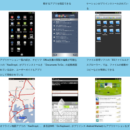
動するアプリを指定できる
ケーションがプリインストールされてい
る
アプリケーション一覧の続き。ナビソフ
Office文書の閲覧や編集が可能な
ファイル管理ソフトの「ESファイルエク
トの「NavDroyd」がプリインストールさ
「Documents To Go」の起動画面
スプローラー」では、ファイルの移動や
れているほか、ユーザーガイドもアプリ
コピーなどが簡単にできる
として登録されている
オフライン地図アプリの「NavDroyd」。
多言語IME「Go Keyboard」がプリインス
Android Marketからアプリケーションをダ