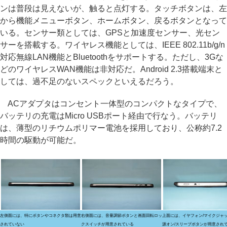
ンは普段は見えないが、触ると点灯する。タッチボタンは、左
から機能メニューボタン、ホームボタン、戻るボタンとなって
いる。センサー類としては、GPSと加速度センサー、光セン
サーを搭載する。ワイヤレス機能としては、IEEE 802.11b/g/n
対応無線LAN機能とBluetoothをサポートする。ただし、3Gな
どのワイヤレスWAN機能は非対応だ。Android 2.3搭載端末と
しては、過不足のないスペックといえるだろう。
ACアダプタはコンセント一体型のコンパクトなタイプで、
バッテリの充電はMicro USBポート経由で行なう。バッテリ
は、薄型のリチウムポリマー電池を採用しており、公称約7.2
時間の駆動が可能だ。
左側面には、特にボタンやコネクタ類は用意
右側面には、音量調節ボタンと画面回転ロッ
上面には、イヤフォン/マイクジャ
されていない
クスイッチが用意されている
源オン/スリープボタンが用意され