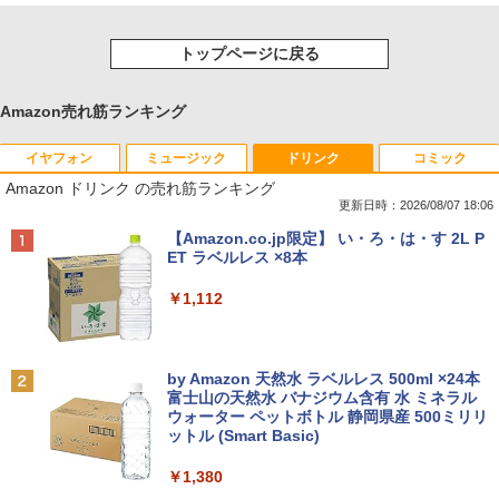
トップページに戻る
Amazon売れ筋ランキング
イヤフォン
ミュージック
ドリンク
コミック
Amazon ドリンク の売れ筋ランキング
更新日時：2026/08/07 18:06
Anker Soundcore P40i ブラック
BRUCE WAYNE feat. Flo Milli, ATL Jacob
【Amazon.co.jp限定】 い・ろ・は・す 2L P
[Explicit]
ET ラベルレス ×8本
￥7,990
￥250
￥1,112
Anker Soundcore P31i ブラック
BRUCE WAYNE feat. Flo Milli, ATL Jacob
by Amazon 天然水 ラベルレス 500ml ×24本
[Explicit]
富士山の天然水 バナジウム含有 水 ミネラル
ウォーター ペットボトル 静岡県産 500ミリリ
￥5,990
ットル (Smart Basic)
￥250
￥1,380