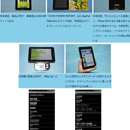
本体前面。液晶は7型で、解像度は1,024×600
「DOS/V POWER REPORT」誌とIdeaPad
本体背面。手になじむような曲面に
ドットである
Tablet A1とのサイズ比較。7型液晶なので、
り、iPhone 3GSと似た印象を受ける
タブレットとしてはコンパクトだ
モデルの筐体カラーは、今回試用し
ンブラックのほか、パールホワイト
トブルー、ホットピンクの4色が用
いる
試用機の重量は実測で、383gであった
大人の男性なら片手でギリギリ把持できるサ
イズだが、スマートフォンのように握った手
だけで操作するのは厳しい