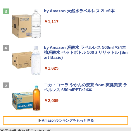
Anker Soundcore Liberty 5 ミッドナイトブ
On My Road (Stadium ver.)
ラック
by Amazon 天然水ラベルレス 2L×9本
￥250
￥14,990
￥1,117
【2026年アップグレード版】AOKIMI ワイヤ
On My Road (Stadium ver.)
レスイヤホン bluetooth イヤホン V12 小型
by Amazon 炭酸水 ラベルレス 500ml ×24本
軽量 ブルートゥースHi-Fi 最大36時間再生 ぶ
強炭酸水 ペットボトル 500ミリリットル (Sm
￥250
るーとゅーす コードレス ENCノイズキャン
art Basic)
セリング 自動ペアリング Type-C充電 マイク
付き 防水 タッチ式音量調整 スポーツ/通勤/通
￥1,625
学/WEB会議(ホワイト)
BUGS LIFE
￥1,964
コカ・コーラ やかんの麦茶 from 爽健美茶 ラ
ベルレス 650mlPET×24本
￥250
Xiaomi シャオミ REDMI Buds 8 Lite ワイヤ
￥2,009
レスイヤホン Bluetooth 5.4 ノイズキャンセ
リング ANC 36時間再生
￥3,480
Amazonランキングをもっと見る