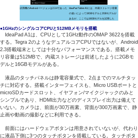
試用機のAndroidバージョンは2.3.4であった
IdeaPad Tablet A1には、内蔵ストレージ容量
の違いによって16GBモデルと2GBモデルが
あるが、ここでは16GBモデルを試用した
●1GHzのシングルコアCPUと512MBメモリを搭載
IdeaPad A1は、CPUとして1GHz動作のOMAP 3622を搭載
する。Tegra 2のようなデュアルコアCPUではないが、Android
2.3搭載端末としては十分なパフォーマンスである。搭載メモ
リ容量は512MBで、内蔵ストレージは前述したように2GBモ
デルと16GBモデルがある。
液晶のタッチパネルは静電容量式で、2点までのマルチタッ
チに対応する。搭載インターフェイスも、Micro USBポートと
microSDカードスロット、イヤフォン/マイクジャックのみと
シンプルであり、HDMI出力などのディスプレイ出力は備えて
いない。カメラは、前面が30万画素、背面が300万画素で、静
止画や動画の撮影などに利用できる。
前面にはハードウェアボタンは用意されていないが、代わり
に液晶下側に3つのタッチボタンを搭載している。タッチボタ