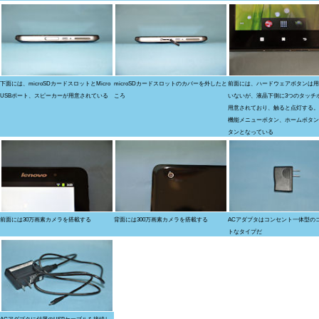
下面には、microSDカードスロットとMicro
microSDカードスロットのカバーを外したと
前面には、ハードウェアボタンは用
USBポート、スピーカーが用意されている
ころ
いないが、液晶下側に3つのタッチ
用意されており、触ると点灯する。
機能メニューボタン、ホームボタン
タンとなっている
前面には30万画素カメラを搭載する
背面には300万画素カメラを搭載する
ACアダプタはコンセント一体型の
トなタイプだ