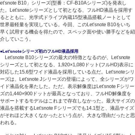
et'snote B10」シリーズ(型番：CF-B10Aシリーズ)を発表し
た。Let'snoteシリーズとして初となる、フルHD液晶を採用す
るとともに、光学式ドライブ内蔵15型液晶搭載ノートとして
世界最軽量を実現している。今回、このLet'snote B10をいち
早く試用する機会を得たので、スペック面や使い勝手などを紹
介していこう。
●Let'snoteシリーズ初のフルHD液晶採用
Let'snote B10シリーズの最大の特徴となるのが、Let'snote
シリーズとして初となる、1,920×1,080ドット(フルHD)表示に
対応した15.6型ワイド液晶を採用している点だ。Let'snoteシリ
ーズは、Let'snote Jシリーズの登場によって、全シリーズがワ
イド液晶化を果たした。ただ、表示解像度はLet'snote Fシリー
ズの1,440×900ドットが最高となっており、フルHD解像度を
サポートするモデルはこれまで存在しなかった。最大サイズの
液晶を搭載するLet'snote Fシリーズでも14.1型と、液晶サイズ
がそれほど大きくなかったという点が、大きな理由だったと思
われる。