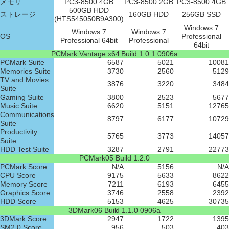
メモリ
PC3-8500 4GB
PC3-8500 2GB
PC3-8500 4GB
500GB HDD
ストレージ
160GB HDD
256GB SSD
(HTS545050B9A300)
Windows 7
Windows 7
Windows 7
OS
Professional
Professional 64bit
Professional
64bit
PCMark Vantage x64 Build 1.0.1 0906a
PCMark Suite
6587
5021
10081
Memories Suite
3730
2560
5129
TV and Movies
3876
3220
3484
Suite
Gaming Suite
3800
2523
5677
Music Suite
6620
5151
12765
Communications
8797
6177
10729
Suite
Productivity
5765
3773
14057
Suite
HDD Test Suite
3287
2791
22773
PCMark05 Build 1.2.0
PCMark Score
N/A
5156
N/A
CPU Score
9175
5633
8622
Memory Score
7211
6193
6455
Graphics Score
3746
2558
2392
HDD Score
5153
4625
30735
3DMark06 Build 1.1.0 0906a
3DMark Score
2947
1722
1395
SM2.0 Score
956
503
403