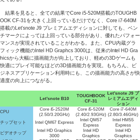
結果を見ると、全ての結果でCore i5-520M搭載のTOUGHB
OOK CF-31を大きく上回っているだけでなく、Core i7-640M
搭載のLet'snote J9 プレミアムエディションに対しても、ベン
チマークによっては上回っている部分があり、優れたパフォー
マンスが実現されていることがわかる。また、CPU内蔵グラ
フィック機能のIntel HD Graphcs 3000は、従来のIntel HD Gra
hicsから大幅に描画能力が向上しており、軽めの3Dゲームも
快適にプレイ可能なほどの3D描画能力を実現。もちろん、ビ
ジネスアプリケーション利用時にも、この描画能力の高さが快
適度の向上につながる。
Let'snote J9 プ
TOUGHBOOK
Let'snote B10
レミアムエディ
CF-31
ション
Core i5-2520M
Core i5-520M
Core i7-640M
CPU
(2.50/3.20GHz)
(2.40/2.93GHz)
(2.80/3.46GHz)
Intel QM57
Intel HM55
チップセット
Intel QM67 Express
Express
Express
Intel HD Graphics
Intel HD
Intel HD
ビデオチップ
3000
Graphics
Graphics