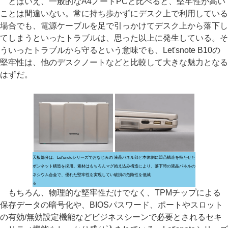
とはいえ、一般的なA4ノートPCと比べると、堅牢性が高い
ことは間違いない。常に持ち歩かずにデスク上で利用している
場合でも、電源ケーブルを足で引っかけてデスク上から落下し
てしまうといったトラブルは、思った以上に発生している。そ
ういったトラブルから守るという意味でも、Let'snote B10の
堅牢性は、他のデスクノートなどと比較して大きな魅力となる
はずだ。
天板部分は、Let'snoteシリーズでおなじみの
液晶パネル部と本体側に凹凸構造を持たせた
ボンネット構造を採用。素材はもちろんマグ
抱え込み構造により、落下時の液晶パネルの
ネシウム合金で、優れた堅牢性を実現してい
破損の危険性を低減
る
もちろん、物理的な堅牢性だけでなく、TPMチップによる
保存データの暗号化や、BIOSパスワード、ポートやスロット
の有効/無効設定機能などビジネスシーンで必要とされるセキ