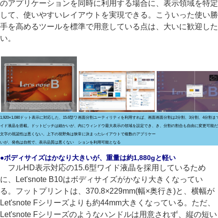
のアプリケーションを同時に利用する場合に、表示領域を特定
して、使いやすいレイアウトを実現できる。こういった使い勝
手を高めるツールを標準で用意している点は、大いに歓迎した
い。
1,920×1,080ドット表示に対応した、15.6型ワ
画面分割ユーティリティを利用すれば、画面
画面分割は2分割、3分割、4分割ま
イド液晶を搭載。ドットピッチは細かいが、
内にウィンドウ最大表示の領域を設定でき、
き、分割の割合も自由に変更可能だ
文字の視認性は悪くない。上下の視野角は狭
常に決まったレイアウトで複数のアプリケー
いが、発色は自然で、表示品質は悪くない
ションを利用可能となる
●ボディサイズはかなり大きいが、重量は約1,880gと軽い
フルHD表示対応の15.6型ワイド液晶を採用しているため
に、Let'snote B10はボディサイズがかなり大きくなってい
る。フットプリントは、370.8×229mm(幅×奥行き)と、横幅が
Let'snote Fシリーズよりも約44mm大きくなっている。ただ、
Let'snote Fシリーズのようなハンドルは用意されず、縦の短い