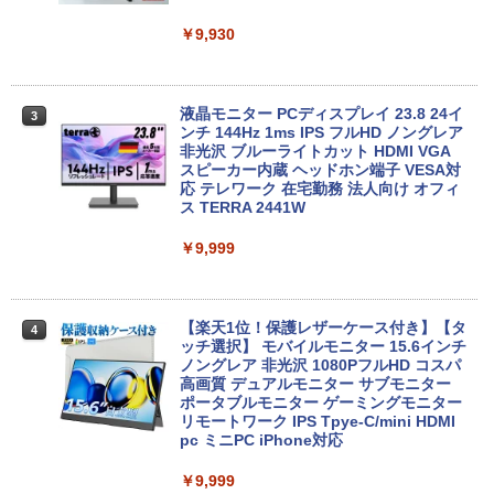
￥7,980
￥24,200
￥9,930
【2026年アップグレード版】AOKIMI ワイヤ
On My Road (Stadium ver.)
HUNTER×HUNTER モノクロ版 39 (ジャンプ
レスイヤホン bluetooth イヤホン V12 小型
コミックスDIGITAL)
by Amazon 炭酸水 ラベルレス 500ml ×24本
軽量 ブルートゥースHi-Fi 最大36時間再生 ぶ
強炭酸水 ペットボトル 500ミリリットル (Sm
￥250
るーとゅーす コードレス ENCノイズキャン
art Basic)
【期間限定破格金額！】新生活 新古品 W
HP ProDesk 400 G6 DM 【Core i5 1050
￥572
3
3
セリング 自動ペアリング Type-C充電 マイク
in11搭載 パソコンノートパソコンoffice
0T/メモリ16GB(DDR4)/SSD256GB(M.2
液晶モニター PCディスプレイ 23.8 24イ
3
付き 防水 タッチ式音量調整 スポーツ/通勤/通
付き 初心者向けノートPC 初期設定済 1
NVMe)/Win11Pro-64bit】【中古/送料無
ンチ 144Hz 1ms IPS フルHD ノングレア
￥1,625
学/WEB会議(ホワイト)
5.6型 インテル高速CPU ランダムで発送
料】※沖縄・離島を除く
非光沢 ブルーライトカット HDMI VGA
メモリ4GB～ 高速SSD1TB 最大 フルHD
スピーカー内蔵 ヘッドホン端子 VESA対
BUGS LIFE
スーパーの裏でヤニ吸うふたり 9巻 (デジタル
Webカメラ zoom 軽量薄型 無線 型番更
応 テレワーク 在宅勤務 法人向け オフィ
￥1,964
￥32,980
版ビッグガンガンコミックス)
コカ・コーラ やかんの麦茶 from 爽健美茶 ラ
新で在庫処分
ス TERRA 2441W
ベルレス 650mlPET×24本
￥250
￥810
￥9,980
￥9,999
Xiaomi シャオミ REDMI Buds 8 Lite ワイヤ
￥2,009
レスイヤホン Bluetooth 5.4 ノイズキャンセ
【期間限定P15倍+最大10%OFFクーポ
4
リング ANC 36時間再生
ン】 【3年保証】HP PRODESK 400 G5
DM [新品SSD] SSD256GB メモリ8GB C
中古ノートパソコン Core i3/i5選択可 Wi
ore i5 Windows 11 Pro 中古 アウトレッ
【楽天1位！保護レザーケース付き】【タ
￥3,480
4
4
ndows11 Pro WPS Office 2024付き メ
ト 返品 送料無料 中古デスクトップパソ
ッチ選択】 モバイルモニター 15.6インチ
モリ8GB SSD1TB 15.6型 テンキー ビジ
コン 中古パソコン デスクトップパソコン
ノングレア 非光沢 1080PフルHD コスパ
ネス 在宅勤務 学生向け 福袋2026
デスクトップ PC ミニPC OFFICE付き
高画質 デュアルモニター サブモニター
ポータブルモニター ゲーミングモニター
リモートワーク IPS Tpye-C/mini HDMI
￥11,900
￥37,400
pc ミニPC iPhone対応
￥9,999