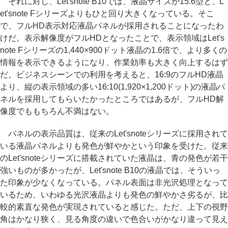
それに対し、Let'snote B10では、液晶サイズが15.6型と、L
et'snote Fシリーズよりもひと回り大きくなっている。そこ
で、フルHD表示対応液晶パネルが採用されることになったわ
けだ。表示解像度がフルHDとなったことで、表示領域はLet's
note Fシリーズの1,440×900ドット液晶の1.6倍で、より多くの
情報を表示できるようになり、作業効率も大きく向上するはず
だ。ビジネスシーンでの利用を考えると、16:9のフルHD液晶
より、縦の表示領域の多い16:10(1,920×1,200ドット)の液晶パ
ネルを採用してもらいたかったところではあるが、フルHD解
像度でももちろん不満はない。
パネルの表示品質は、従来のLet'snoteシリーズに採用されて
いる液晶パネルよりも発色が鮮やかという印象を受けた。従来
のLet'snoteシリーズに搭載されていた液晶は、青の発色が若干
強いものが多かったが、Let'snote B10の液晶では、そういっ
た印象が少なくなっている。パネル表面は非光沢処理となって
いるため、いわゆる光沢液晶よりも発色の鮮やかさ劣るが、比
較的素直な発色が実現されていると感じた。ただ、上下の視野
角はかなり狭く、見る角度の違いで色合いがかなり違って見え