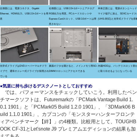
左側面には、電源コネクタ、Gigabit
右側面には、USB 2.0×1ポートとアナログ
本体正面には、電源ボタンとヘッド
Ethernet、HDMI出力、USB 2.0×2ポートを用
RGB出力を用意。PCカードスロットや
マイク端子に加え、SDXCカードス
意
Express Cardスロット、USB 3.0ポートは用
(UHS-I対応)と光学式ドライブを搭
意されない
光学式ドライブはDVDスーパーマルチドラ
裏面のフタを開けると、メインメモリ用SO-
内蔵HDDは、バッテリスロット部
イブで、通常のトレー式ドライブが採用され
DIMMスロットにアクセスできる
に取り出せるようになっている
ている
●気楽に持ち歩けるデスクノートとしておすすめ
では、パフォーマンスをチェックしていこう。利用したベン
チマークソフトは、Futuremarkの「PCMark Vantage Build 1.
0.1 1901」と「PCMark05 Build 1.2.0 1901」、「3DMark06 B
uild 1.1.0 1901」、カプコンの「モンスターハンターフロンテ
ィアベンチマーク【絆】」の4種類。比較用として、TOUGHB
OOK CF-31とLet'snote J9 プレミアムエディションの結果も加
えてある。