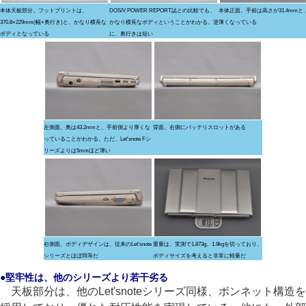
本体天板部分。フットプリントは、
DOS/V POWER REPORT誌との比較でも、
本体正面。手前は高さが31.4mmと
370.8×229mm(幅×奥行き)と、かなり横長な
かなり横長なボディということがわかる。逆
薄くなっている
ボディとなっている
に、奥行きは短い
左側面。奥は43.2mmと、手前側より厚くな
背面。右側にバッテリスロットがある
っていることがわかる。ただ、Let'snote Fシ
リーズよりは5mmほど薄い
右側面。ボディデザインは、従来のLet'snote
重量は、実測で1,873g。1.9kgを切っており、
シリーズとほぼ同等だ
ボディサイズを考えると非常に軽量だ
●堅牢性は、他のシリーズより若干劣る
天板部分は、他のLet'snoteシリーズ同様、ボンネット構造を