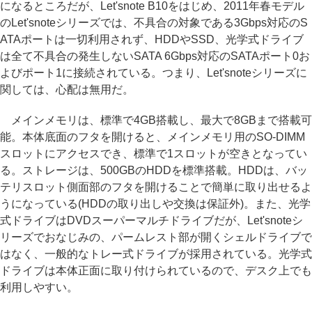
になるところだが、Let'snote B10をはじめ、2011年春モデル
のLet'snoteシリーズでは、不具合の対象である3Gbps対応のS
ATAポートは一切利用されず、HDDやSSD、光学式ドライブ
は全て不具合の発生しないSATA 6Gbps対応のSATAポート0お
よびポート1に接続されている。つまり、Let'snoteシリーズに
関しては、心配は無用だ。
メインメモリは、標準で4GB搭載し、最大で8GBまで搭載可
能。本体底面のフタを開けると、メインメモリ用のSO-DIMM
スロットにアクセスでき、標準で1スロットが空きとなってい
る。ストレージは、500GBのHDDを標準搭載。HDDは、バッ
テリスロット側面部のフタを開けることで簡単に取り出せるよ
うになっている(HDDの取り出しや交換は保証外)。また、光学
式ドライブはDVDスーパーマルチドライブだが、Let'snoteシ
リーズでおなじみの、パームレスト部が開くシェルドライブで
はなく、一般的なトレー式ドライブが採用されている。光学式
ドライブは本体正面に取り付けられているので、デスク上でも
利用しやすい。