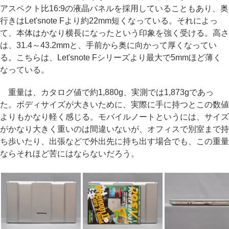
アスペクト比16:9の液晶パネルを採用していることもあり、奥
行きはLet'snote Fより約22mm短くなっている。それによっ
て、本体はかなり横長になったという印象を強く受ける。高さ
は、31.4～43.2mmと、手前から奥に向かって厚くなってい
る。こちらは、Let'snote Fシリーズより最大で5mmほど薄く
なっている。
重量は、カタログ値で約1,880g、実測では1,873gであっ
た。ボディサイズが大きいために、実際に手に持つとこの数値
よりもかなり軽く感じる。モバイルノートというには、サイズ
がかなり大きく重いのは間違いないが、オフィスで別室まで持
ち歩いたり、出張などで外出先に持ち出す場合でも、この重量
ならそれほど苦にはならないだろう。