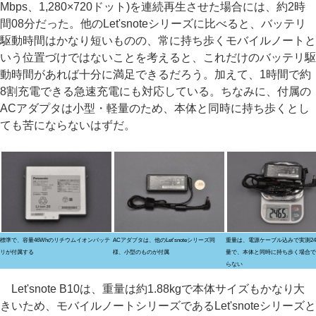
Mbps、1,280×720ドット)を連続再生させた場合には、約2時
間08分だった。他のLet'snoteシリーズに比べると、バッテリ
駆動時間はかなり短いものの、常に持ち歩くモバイルノートと
いう位置づけではないことを考えると、これだけのバッテリ駆
動時間があれば十分に満足できるだろう。加えて、1時間で約
8割充電できる急速充電にも対応している。ちなみに、付属の
ACアダプタは小型・軽量のため、本体と同時に持ち歩くとし
ても苦にならないはずだ。
標準で、容量46Whのリチウムイオンバッテ
ACアダプタは、他のLet'snoteシリーズ同
重量は、電源ケーブル込みで実測246
リが付属する
様、小型のものが付属
量で、本体と同時に持ち歩く場合で
らない
Let'snote B10は、重量は約1.88kgで本体サイズもかなり大
きいため、モバイルノートシリーズであるLet'snoteシリーズと