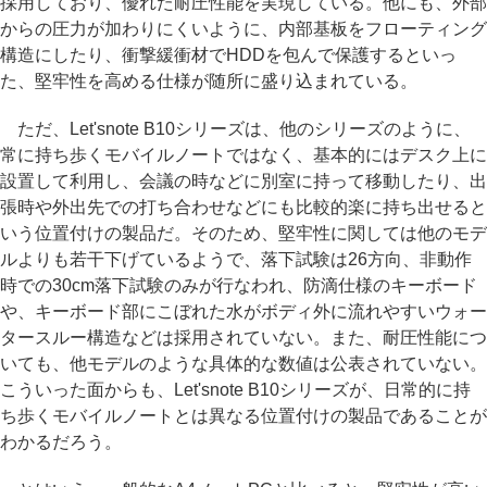
採用しており、優れた耐圧性能を実現している。他にも、外部
からの圧力が加わりにくいように、内部基板をフローティング
構造にしたり、衝撃緩衝材でHDDを包んで保護するといっ
た、堅牢性を高める仕様が随所に盛り込まれている。
ただ、Let'snote B10シリーズは、他のシリーズのように、
常に持ち歩くモバイルノートではなく、基本的にはデスク上に
設置して利用し、会議の時などに別室に持って移動したり、出
張時や外出先での打ち合わせなどにも比較的楽に持ち出せると
いう位置付けの製品だ。そのため、堅牢性に関しては他のモデ
ルよりも若干下げているようで、落下試験は26方向、非動作
時での30cm落下試験のみが行なわれ、防滴仕様のキーボード
や、キーボード部にこぼれた水がボディ外に流れやすいウォー
タースルー構造などは採用されていない。また、耐圧性能につ
いても、他モデルのような具体的な数値は公表されていない。
こういった面からも、Let'snote B10シリーズが、日常的に持
ち歩くモバイルノートとは異なる位置付けの製品であることが
わかるだろう。