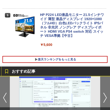
【★最大100%ポイント】【大特価!訳あ
新品 VETESA 一体型デスクトップパソコ
5
5
り!】【タッチパネル×Webカメラ】Pana
ン 24型フルHD液晶 Windows11 Office
sonic Let's note CF-XZ6/第7世代 Core
付き 第3世代 Core i7 メモリ16GB SSD5
i5/メモリ:8GB/SSD:128GB/12型液晶/Wi
12GB USB3.0 初期設定済み キーボー
HP P224 LED液晶モニター 21.5インチワ
5
fi/Bluetooth/Office/USB-C/HDMI/中古パ
ド・マウス付属
イド 薄型 液晶ディスプレイ 1920×1080
ソコン ノートパソコン モバイルパソコン
（フルHD）白色LEDバックライト IPSパ
Windows11 Windows10
ネル 非光沢 ノングレア ディスプレイポ
￥59,800
ート HDMI VGA PS4 switch 対応 スイッ
チ VESA準拠【中古】
￥11,999
￥5,600
楽天ランキングをもっと見る
おすすめ記事
はだしのゲン（全7巻セット） （中公文
1
庫コミック版） [ 中沢啓治 ]
￥5,852