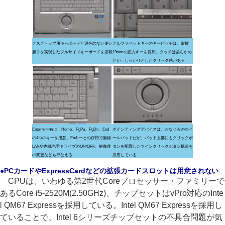
デスクトップ用キーボードと遜色のない使い
アルファベットキーのキーピッチは、縦横
勝手を実現したフルサイズキーボードを搭載
19mmの正方キーを採用。タッチは柔らかめ
だが、しっかりとしたクリック感がある
Enterキー右に、Home、PgPu、PgDn、End
ポインティングデバイスは、おなじみのホイ
の4つのキーを用意。Fnキーとの併用で無線
ールパッドだが、パッド上部にもクリックボ
LANや内蔵光学ドライブのON/OFF、解像度
タンを配置したツインクリックボタン構造を
の変更なども行なえる
採用している
●PCカードやExpressCardなどの拡張カードスロットは用意されない
CPUは、いわゆる第2世代Coreプロセッサー・ファミリーで
あるCore i5-2520M(2.50GHz)、チップセットはvPro対応のInte
l QM67 Expressを採用している。Intel QM67 Expressを採用し
ていることで、Intel 6シリーズチップセットの不具合問題が気