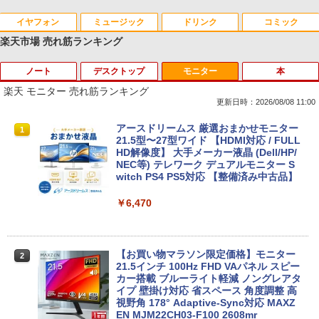
イヤフォン
ミュージック
ドリンク
コミック
楽天市場 売れ筋ランキング
ノート
デスクトップ
モニター
本
Anker Soundcore P40i オフホワイト
BRUCE WAYNE feat. Flo Milli, ATL Jacob
by Amazon 天然水 ラベルレス 500ml ×24本
薬屋のひとりごと 17巻 (デジタル版ビッグガ
[Explicit]
富士山の天然水 バナジウム含有 水 ミネラル
ンガンコミックス)
楽天 モニター 売れ筋ランキング
ウォーター ペットボトル 静岡県産 500ミリリ
￥7,990
更新日時：2026/08/08 11:00
ットル (Smart Basic)
￥250
￥770
【ノートPC用】【あんしん3ヶ月に延長
ポイント10倍 中古パソコン デスクトッ
アースドリームス 厳選おまかせモニター
1
1
1
￥1,380
保証】通常付属している30日の保証期間
プ Windows10【Windows 10 Pro 64Bit
21.5型〜27型ワイド 【HDMI対応 / FULL
が3ヶ月に延長されます。【単品購入・併
搭載】富士通 ESPRIMO D583シリーズ等
HD解像度】 大手メーカー液晶 (Dell/HP/
Anker Soundcore P31i ブラック
BRUCE WAYNE feat. Flo Milli, ATL Jacob
異世界居酒屋「のぶ」(22) (角川コミックス・
用不可※レビューキャンペーンは除く /
Celeron G1840 2.8G/4G/250GB/DVD-R
NEC等) テレワーク デュアルモニター S
[Explicit]
エース)
【Amazon.co.jp限定】 い・ろ・は・す 2L P
ノートパソコン専用】
OM
witch PS4 PS5対応 【整備済み中古品】
ET ラベルレス ×8本
￥5,990
￥250
￥832
￥1,000
￥9,980
￥6,470
￥1,112
Anker Soundcore Liberty 5 ミッドナイトブ
On My Road (Stadium ver.)
ONE PIECE モノクロ版 115 (ジャンプコミッ
おまかせ 中古ノートパソコン Windows
【中古】【箱付】 APPLE Mac mini A13
【お買い物マラソン限定価格】モニター
2
2
2
ラック
クスDIGITAL)
by Amazon 天然水ラベルレス 2L×9本
11 A4サイズ 15型以上 メーカー 富士通 N
47 (Late 2014) 【 macOS Monterey 12.
21.5インチ 100Hz FHD VAパネル スピー
EC 等 CPU Intel Cel 第6世代 メモリ4GB
7.6 / i7(3GHz) / メモリ:16GB / HDD:1.1
カー搭載 ブルーライト軽減 ノングレアタ
￥250
SSD128GB 無線LAN WPS office2搭載
2TB 】 【 中古 ビジネスホン パソコン
イプ 壁掛け対応 省スペース 角度調整 高
￥14,990
￥594
￥1,117
HDMI対応 送料無料 訳あり品
業務用 電話機 本体】
視野角 178° Adaptive-Sync対応 MAXZ
EN MJM22CH03-F100 2608mr