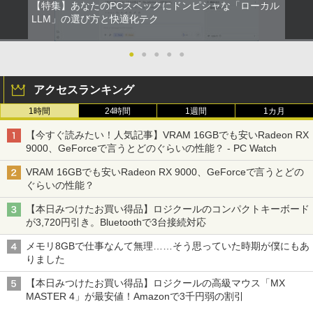
【特集】あなたのPCスペックにドンピシャな「ローカル
【中古】ギリシャ語辞典/大学書林/古川晴
LLM」の選び方と快適化テク
2
風（単行本）
●
●
●
●
●
￥25,249
アクセスランキング
1時間
24時間
1週間
1カ月
ちいかわ なんか小さくてかわいいやつ
3
（4）なんか小さくてためになる豆本付き
【今すぐ読みたい！人気記事】VRAM 16GBでも安いRadeon RX
特装版 （プレミアムKC） [ ナガノ ]
9000、GeForceで言うとどのぐらいの性能？ - PC Watch
￥2,420
VRAM 16GBでも安いRadeon RX 9000、GeForceで言うとどの
ぐらいの性能？
【本日みつけたお買い得品】ロジクールのコンパクトキーボード
小学館の図鑑NEO／1〜10巻セット
4
が3,720円引き。Bluetoothで3台接続対応
￥25,300
メモリ8GBで仕事なんて無理……そう思っていた時期が僕にもあ
りました
【本日みつけたお買い得品】ロジクールの高級マウス「MX
MASTER 4」が最安値！Amazonで3千円弱の割引
からだの厚みを薄くする [ 土屋元明 ]