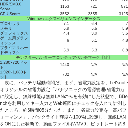
HDR/SM3.0
1153
721
571
Score
CPU Score
3552
2355
3125
Windows エクスペリエンスインデックス
プロセッサ
7.1
6.4
7
メモリ
5.9
5.5
5.9
グラフィックス
4.4
3.9
3.5
ゲーム用グラフ
6
5.1
4.8
ィックス
プライマリハー
5.9
5.3
6.8
ドディスク
モンスターハンターフロンティアベンチマーク【絆】
1,280×720ドッ
1440
N/A
N/A
ト
1,920×1,080ド
732
N/A
N/A
ット
次に、バッテリ駆動時間だ。まず、省電力設定を、Let'snote
オリジナルの省電力設定「パナソニックの電源管理(省電力)」
に設定し、無線機能は無線LANのみを有効にした状態で、BBe
nchを利用してキー入力とWeb巡回にチェックを入れて計測し
たところ、約6時間05分だった。また、省電力設定を「高パフ
ォーマンス」、バックライト輝度を100%に設定し、無線LAN
をONにした状態で、動画ファイル(WMV9、ビットレート約8