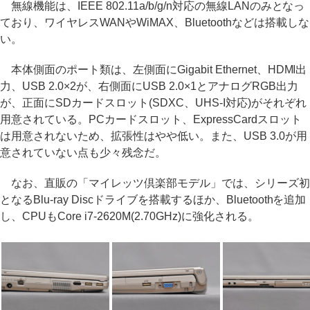
無線機能は、IEEE 802.11a/b/g/n対応の無線LANのみとなっ
ており、ワイヤレスWANやWiMAX、Bluetoothなどは搭載しな
い。
本体側面のポート類は、左側面にGigabit Ethernet、HDMI出
力、USB 2.0×2が、右側面にUSB 2.0×1とアナログRGB出力
が、正面にSDカードスロット(SDXC、UHS-I対応)がそれぞれ
用意されている。PCカードスロット、ExpressCardスロット
は用意されないため、拡張性はやや低い。また、USB 3.0が用
意されていない点も少々残念だ。
なお、直販の「マイレッツ倶楽部モデル」では、シリーズ初
となるBlu-ray Discドライブを搭載するほか、Bluetoothを追加
し、CPUもCore i7-2620M(2.70GHz)に強化される。