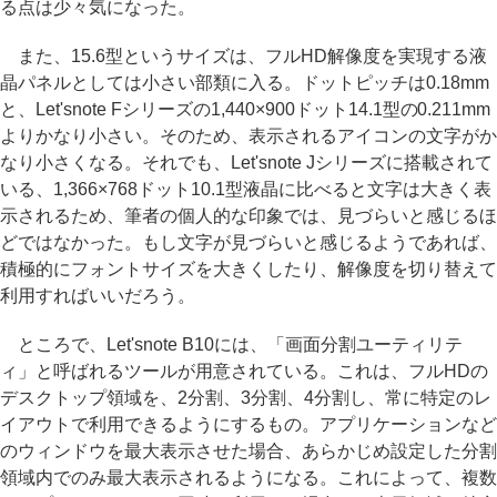
る点は少々気になった。
また、15.6型というサイズは、フルHD解像度を実現する液
晶パネルとしては小さい部類に入る。ドットピッチは0.18mm
と、Let'snote Fシリーズの1,440×900ドット14.1型の0.211mm
よりかなり小さい。そのため、表示されるアイコンの文字がか
なり小さくなる。それでも、Let'snote Jシリーズに搭載されて
いる、1,366×768ドット10.1型液晶に比べると文字は大きく表
示されるため、筆者の個人的な印象では、見づらいと感じるほ
どではなかった。もし文字が見づらいと感じるようであれば、
積極的にフォントサイズを大きくしたり、解像度を切り替えて
利用すればいいだろう。
ところで、Let'snote B10には、「画面分割ユーティリテ
ィ」と呼ばれるツールが用意されている。これは、フルHDの
デスクトップ領域を、2分割、3分割、4分割し、常に特定のレ
イアウトで利用できるようにするもの。アプリケーションなど
のウィンドウを最大表示させた場合、あらかじめ設定した分割
領域内でのみ最大表示されるようになる。これによって、複数