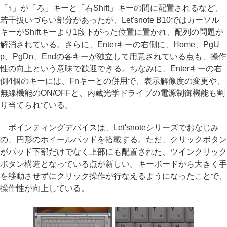
「↑」が「ろ」キーと「右Shift」キーの間に配置されるなど、
若干扱いづらい部分があったが、Let'snote B10ではカーソル
キーがShiftキーより1段下がった位置に置かれ、配列の問題が
解消されている。さらに、Enterキーの右側に、Home、PgU
p、PgDn、Endの各キーが独立して用意されている点も、操作
性の向上という意味で歓迎できる。ちなみに、Enterキーの右
側4個のキーには、Fnキーとの併用で、表示解像度の変更や、
無線機能のON/OFFと、内蔵光学ドライブの電源制御機能も割
り当てられている。
ポインティングデバイスは、Let'snoteシリーズでおなじみ
の、円形のホイールパッドを搭載する。ただ、クリックボタン
がパッド下部だけでなく上部にも配置された、ツインクリック
ボタン構造となっている点が新しい。キーボードから大きく手
を移動させずにクリック操作が行なえるようになったことで、
操作性が向上している。