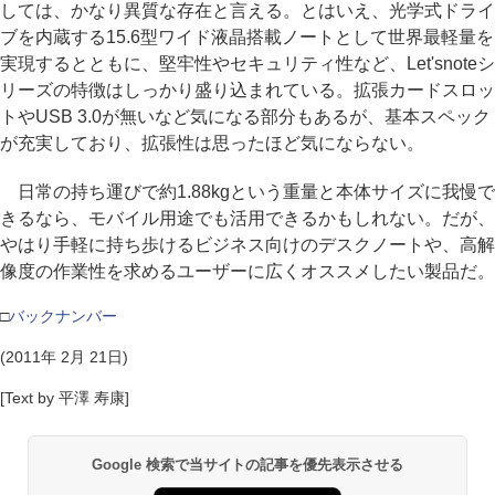
しては、かなり異質な存在と言える。とはいえ、光学式ドライ
ブを内蔵する15.6型ワイド液晶搭載ノートとして世界最軽量を
実現するとともに、堅牢性やセキュリティ性など、Let'snoteシ
リーズの特徴はしっかり盛り込まれている。拡張カードスロッ
トやUSB 3.0が無いなど気になる部分もあるが、基本スペック
が充実しており、拡張性は思ったほど気にならない。
日常の持ち運びで約1.88kgという重量と本体サイズに我慢で
きるなら、モバイル用途でも活用できるかもしれない。だが、
やはり手軽に持ち歩けるビジネス向けのデスクノートや、高解
像度の作業性を求めるユーザーに広くオススメしたい製品だ。
□
バックナンバー
(2011年 2月 21日)
[Text by 平澤 寿康]
Google 検索で当サイトの記事を優先表示させる