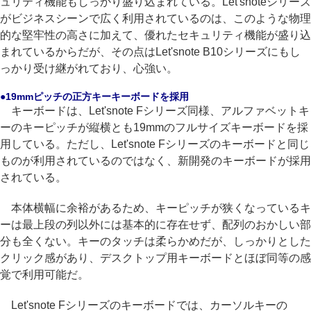
ュリティ機能もしっかり盛り込まれている。Let'snoteシリーズ
がビジネスシーンで広く利用されているのは、このような物理
的な堅牢性の高さに加えて、優れたセキュリティ機能が盛り込
まれているからだが、その点はLet'snote B10シリーズにもし
っかり受け継がれており、心強い。
●19mmピッチの正方キーキーボードを採用
キーボードは、Let'snote Fシリーズ同様、アルファベットキ
ーのキーピッチが縦横とも19mmのフルサイズキーボードを採
用している。ただし、Let'snote Fシリーズのキーボードと同じ
ものが利用されているのではなく、新開発のキーボードが採用
されている。
本体横幅に余裕があるため、キーピッチが狭くなっているキ
ーは最上段の列以外には基本的に存在せず、配列のおかしい部
分も全くない。キーのタッチは柔らかめだが、しっかりとした
クリック感があり、デスクトップ用キーボードとほぼ同等の感
覚で利用可能だ。
Let'snote Fシリーズのキーボードでは、カーソルキーの