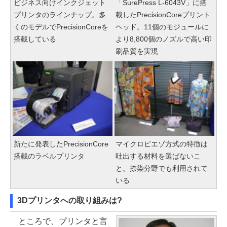
ビジネス向けインクジェット
「SurePress L-6043V」に搭
プリンタのラインナップ。多
載したPrecisionCoreプリント
くのモデルでPrecisionCoreを
ヘッド。11個のモジュールに
搭載している
より8,800個のノズルで高い印
刷品質を実現
新たに発表したPrecisionCore
マイクロピエゾ方式の特徴は
搭載のラベルプリンタ
吐出する材料を選ばないこ
と。捺染分野でも利用されて
いる
3Dプリンタへの取り組みは?
ところで、プリンタと言