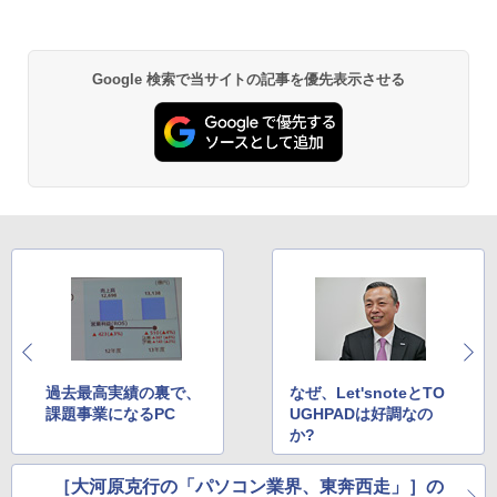
異世界居酒屋「のぶ」(22) (角川コミックス・
エース)
Google 検索で当サイトの記事を優先表示させる
￥832
ONE PIECE モノクロ版 115 (ジャンプコミッ
クスDIGITAL)
￥594
HUNTER×HUNTER モノクロ版 39 (ジャンプ
コミックスDIGITAL)
￥572
過去最高実績の裏で、
なぜ、Let'snoteとTO
課題事業になるPC
UGHPADは好調なの
か?
スーパーの裏でヤニ吸うふたり 9巻 (デジタル
版ビッグガンガンコミックス)
［大河原克行の「パソコン業界、東奔西走」］の