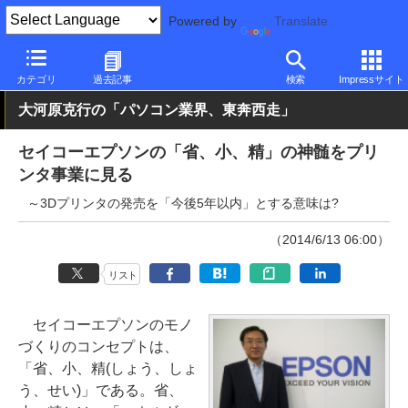
Powered by
Translate
PC Watch
市場
動向
その他
カテゴリ
過去記事
検索
Impressサイト
大河原克行の「パソコン業界、東奔西走」
セイコーエプソンの「省、小、精」の神髄をプリ
ンタ事業に見る
～3Dプリンタの発売を「今後5年以内」とする意味は?
（2014/6/13 06:00）
リスト
セイコーエプソンのモノ
づくりのコンセプトは、
「省、小、精(しょう、しょ
う、せい)」である。省、