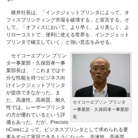
碓井社長は、「インクジェットプリンタによって、オ
フィスプリンティング市場を破壊する」と宣言する。そ
して、「オフィスにおいて、より早く、より美しく、よ
りローコストで、便利に使える世界を、インクジェット
プリンタで確立していく」と強い意志をみせる。
セイコーエプソン プリン
ター事業部・久保田孝一事
業部長は、「これまでは十
分な性能を持つビジネス向
けインクジェットプリンタ
が提供できなかった。ま
た、高速性、高画質、耐久
セイコーエプソン プリンタ
性では、レーザープリンタ
ー事業部・久保田孝一事業部
の方が優れているという評
長
価もあった。だが、Precisio
nCoreによって、ビジネスプリンタとして求められる要
素をすべて実現できるようになった。高速性、高画質、