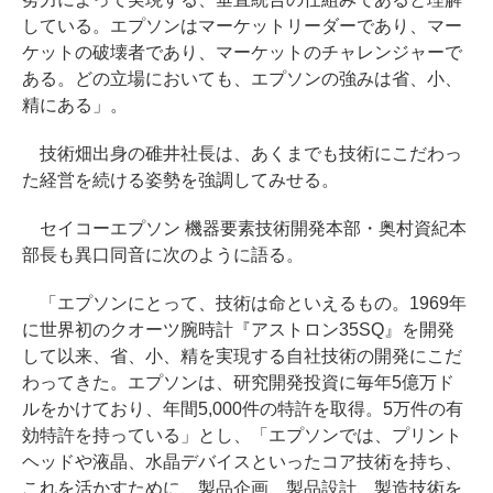
している。エプソンはマーケットリーダーであり、マー
ケットの破壊者であり、マーケットのチャレンジャーで
ある。どの立場においても、エプソンの強みは省、小、
精にある」。
技術畑出身の碓井社長は、あくまでも技術にこだわっ
た経営を続ける姿勢を強調してみせる。
セイコーエプソン 機器要素技術開発本部・奥村資紀本
部長も異口同音に次のように語る。
「エプソンにとって、技術は命といえるもの。1969年
に世界初のクオーツ腕時計『アストロン35SQ』を開発
して以来、省、小、精を実現する自社技術の開発にこだ
わってきた。エプソンは、研究開発投資に毎年5億万ド
ルをかけており、年間5,000件の特許を取得。5万件の有
効特許を持っている」とし、「エプソンでは、プリント
ヘッドや液晶、水晶デバイスといったコア技術を持ち、
これを活かすために、製品企画、製品設計、製造技術を