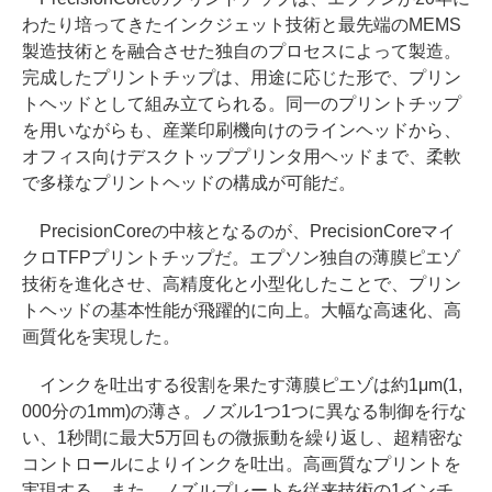
わたり培ってきたインクジェット技術と最先端のMEMS
製造技術とを融合させた独自のプロセスによって製造。
完成したプリントチップは、用途に応じた形で、プリン
トヘッドとして組み立てられる。同一のプリントチップ
を用いながらも、産業印刷機向けのラインヘッドから、
オフィス向けデスクトッププリンタ用ヘッドまで、柔軟
で多様なプリントヘッドの構成が可能だ。
PrecisionCoreの中核となるのが、PrecisionCoreマイ
クロTFPプリントチップだ。エプソン独自の薄膜ピエゾ
技術を進化させ、高精度化と小型化したことで、プリン
トヘッドの基本性能が飛躍的に向上。大幅な高速化、高
画質化を実現した。
インクを吐出する役割を果たす薄膜ピエゾは約1μm(1,
000分の1mm)の薄さ。ノズル1つ1つに異なる制御を行な
い、1秒間に最大5万回もの微振動を繰り返し、超精密な
コントロールによりインクを吐出。高画質なプリントを
実現する。また、ノズルプレートを従来技術の1インチ