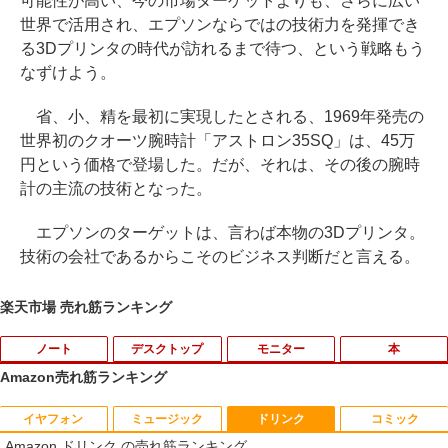
可能性が高い、今の市場ターゲットよりも、さらに広い
世界で活用され、エプソンならではの技術力を発揮でき
る3Dプリンタの時代が訪れるまで待つ、という戦略もう
なずけよう。
省、小、精を最初に実現したとされる、1969年発売の
世界初のクオーツ腕時計「アストロン35SQ」は、45万
円という価格で登場した。だが、それは、その後の腕時
計の主流の技術となった。
エプソンのターゲットは、言わば本物の3Dプリンタ。
技術の会社であるからこそのビジネス判断だと言える。
楽天市場 売れ筋ランキング
ノート
デスクトップ
モニター
本
Amazon売れ筋ランキング
イヤフォン
ミュージック
ドリンク
コミック
音羽美奈写真集（仮） [ 音羽美奈 ]
1
Amazon ドリンク の売れ筋ランキング