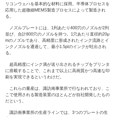
リコンウェハを基本的な材料に採用。半導体プロセスを
応用した超微細MEMS製造プロセスによって製造され
る。
ノズルプレートには、1列あたり400穴のノズルが2列
並び、合計800穴のノズルを持つ。1穴あたり直径約20μ
mのノズルであり、高精度に形成されたインク流路とイ
ンクノズルを通過して、最小1.5plのインクが吐出され
る。
超高精度にインク滴が送り出されるチップをプリンタ
に搭載することで、これまで以上に高画質かつ高速な印
刷を実現できるというわけだ。
これらの量産は、諏訪南事業所で行なわれており、こ
こで使用される製造装置のほとんどが自社開発したもの
だという。
諏訪南事業所の生産ラインでは、3つのプレートの生