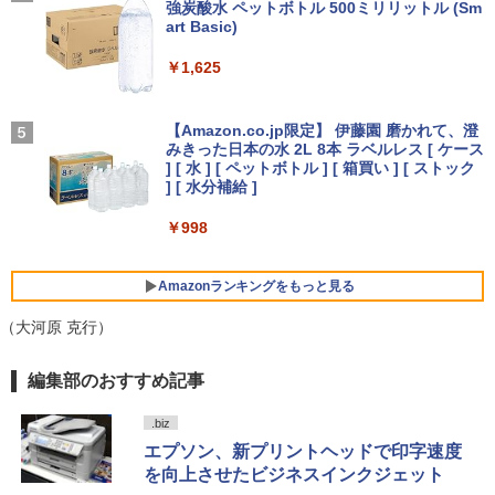
強炭酸水 ペットボトル 500ミリリットル (Sm
￥250
art Basic)
【2026年アップグレード版】AOKIMI ワイヤ
レスイヤホン bluetooth イヤホン V12 小型
軽量 ブルートゥースHi-Fi 最大36時間再生 ぶ
￥1,625
るーとゅーす コードレス ENCノイズキャン
セリング 自動ペアリング Type-C充電 マイク
On My Road (Stadium ver.)
シバつき物件 8 【電子書籍】[ 大森えす ]
5
付き 防水 タッチ式音量調整 スポーツ/通勤/通
【Amazon.co.jp限定】 伊藤園 磨かれて、澄
学/WEB会議(ホワイト)
みきった日本の水 2L 8本 ラベルレス [ ケース
￥250
￥770
] [ 水 ] [ ペットボトル ] [ 箱買い ] [ ストック
￥1,964
] [ 水分補給 ]
￥998
Xiaomi シャオミ REDMI Buds 8 Lite ワイヤ
レスイヤホン Bluetooth 5.4 ノイズキャンセ
リング ANC 36時間再生
Amazonランキングをもっと見る
￥3,480
（大河原 克行）
薬屋のひとりごと 17巻 (デジタル版ビッグガ
編集部のおすすめ記事
ンガンコミックス)
.biz
￥770
エプソン、新プリントヘッドで印字速度
を向上させたビジネスインクジェット