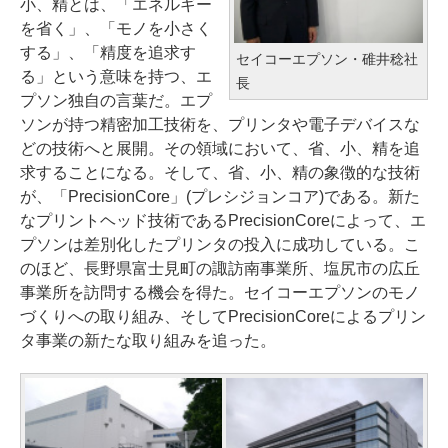
小、精とは、「エネルギー
を省く」、「モノを小さく
する」、「精度を追求す
セイコーエプソン・碓井稔社
る」という意味を持つ、エ
長
プソン独自の言葉だ。エプ
ソンが持つ精密加工技術を、プリンタや電子デバイスな
どの技術へと展開。その領域において、省、小、精を追
求することになる。そして、省、小、精の象徴的な技術
が、「PrecisionCore」(プレシジョンコア)である。新た
なプリントヘッド技術であるPrecisionCoreによって、エ
プソンは差別化したプリンタの投入に成功している。こ
のほど、長野県富士見町の諏訪南事業所、塩尻市の広丘
事業所を訪問する機会を得た。セイコーエプソンのモノ
づくりへの取り組み、そしてPrecisionCoreによるプリン
タ事業の新たな取り組みを追った。