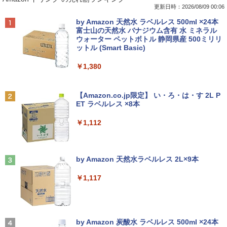
更新日時：2026/08/09 00:06
￥4,180
Anker Soundcore P42i (Bluetooth 6.1)【完
BRUCE WAYNE feat. Flo Milli, ATL Jacob
by Amazon 天然水 ラベルレス 500ml ×24本
全ワイヤレスイヤホン/ウルトラノイズキャン
[Explicit]
富士山の天然水 バナジウム含有 水 ミネラル
セリング 3.5 / マルチポイント接続 / 最大40時
ウォーター ペットボトル 静岡県産 500ミリリ
間再生 / コンパクト形状/持ち運びに便利 / IP5
ットル (Smart Basic)
￥250
5 防塵防水位規格/PSE技術基準適合】パープ
ビジネス・キャリア検定試験標準テキス
2
ル
￥1,380
ト 経営戦略2級［第3版］ 公的資格試
験 ビジキャリ [ 高山誠 ]
￥9,990
BRUCE WAYNE feat. Flo Milli, ATL Jacob
[Explicit]
【Amazon.co.jp限定】 い・ろ・は・す 2L P
￥4,290
ET ラベルレス ×8本
Anker Soundcore P31i ピンク
￥250
￥1,112
￥5,990
かたわれ令嬢が男装する理由（コミッ
3
ク） ： 6 【電子書籍】[ 雨宮レイ. ]
見知らぬ糸
by Amazon 天然水ラベルレス 2L×9本
￥1,034
￥250
Anker Soundcore Liberty 5 ディープブルー
￥1,117
￥14,990
ポケモンずかんドリル 5さい 4冊セット
4
On My Road (Stadium ver.)
by Amazon 炭酸水 ラベルレス 500ml ×24本
￥4,664