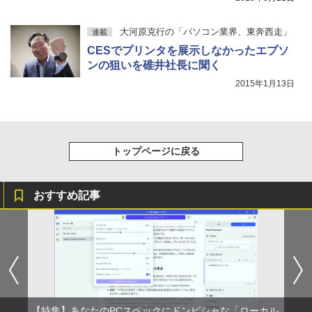
大河原克行の「パソコン業界、東奔西走」
連載
CESでプリンタを展示しなかったエプソ
ンの狙いを碓井社長に聞く
2015年1月13日
トップページに戻る
おすすめ記事
【特集】あなたのPCスペックにドンピシャな「ローカル