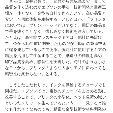
さらに、金井部長は、「部品から完成品まで一貫して
品質を作り込むのがエプソンの手法。技術開発と量産工
場が一体となり、金型も自社で作ることで、高い品質と
安定した供給体制を維持する」としたほか、「プリンタ
においては、プリントヘッドだけでなく、周辺の部品ま
で手を抜くことなく、惜しみなく技術を注入している。
たとえば、高性能プラスチックギアは、他社に先駆け
て、今から15年前に開発したものだが、時計の製造技術
に端を発しているものである。腕時計に使用するギアの
精度を活用して生産することで、紙送りの精度を高め、
印字品質を高め、静音性を実現した。時計のような小さ
なモノから、プリンタのような大きなモノに変わっても
精密性は変わらない」とする。
こうしたこだわりは、インクを供給するチューブでも
同様だ。エプソンでは、複数のチューブをまとめる形に
改善することで、プリンタの小型化、ヘッド負荷の減少
といったメリットを生んでいるという。「一見すると誰
でも作れそうなものでも、精密な金型技術や材料開発の