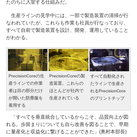
たのちに入室する仕組みだ。
生産ラインの見学中には、一部で製造装置の清掃が行
なわれていたが、これらも作業も社員が行なっており、
すべて自前で製造装置を設計、開発、運用していること
がわかる。
PrecisionCoreの生
PrecisionCoreの製
すべて自動化され
産ラインでの作業
造装置。これらの
たラインで生産さ
者は目の部分だけ
ほとんどが社内で
れるPrecisionCore
が開いた防塵服を
生産されている
のプリントチップ
着用する
「すべてを垂直統合しているからこそ、品質向上が図
れる。歩留まりについても自ら改善を図ることで、早期
に量産化と収益化に繋げることができた」(奥村本部長)