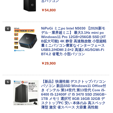
SSD1TB 15.6型 FHD Webカメラ テンキ
古パソコン
ー 薄型 軽量 初心者 学生 ビジネス
￥54,800
￥21,980
NiPoGi ミニpc Intel N5030 【2026新モ
4
超得2,000円OFF&P2倍｜レッツノート｜
デル・業界超ミニ】 最大3.1Hz mini pc
4
Microsoft office 2019 H&B付き｜中古
Windows11 Pro 12GB+256GB SSD (4T
ノートパソコン Windows11 office付｜
B拡大可能) 4K 静音 高速熱放散 小型超軽
メモリ8GB SSD256GB｜Panasonic Le
量ミニパソコン豊富なインターフェース
t's note｜中古ノートパソコン 軽量 薄型
USB3.2/HDMI 2.0×2 高速2.4G/5GWi-Fi
｜モバイルPC｜ノートパソコン B5サイ
BT4.2 省電力 小型パソコン
ズ｜パソコン｜中古パソコン｜中古PC
￥29,900
￥29,800
【新品】快適性能 デスクトップパソコン
5
【新品】【楽天1位！】ノートパソコン
パソコン 新品SSD Windows11 Office付
5
新品第13世代CPU搭載ノートPC Office
き インテル 第14世代 第13世代 Core i5-
付きノートパソコン 初心者向け Window
6400 I5-12400F i7 I5 3470 SSD 256GB~
s11 初期設定済 Webカメラ zoom 日本語
1TB メモリ 選択可 8GB 16GB 32GB デ
キーボード 14.1型 Intel Celeron メモリ
スクトップPC 安い 本体のみ 高スペック
8GB SSD1TB(最大) 大容量バッテリービ
薄型 激安 省スペース 大容量 高性能
ジネス 大学生 プレゼント 学生向け