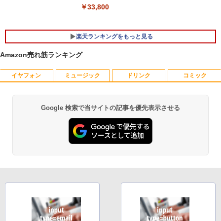
￥33,800
￥29,800
楽天ランキングをもっと見る
Amazon売れ筋ランキング
イヤフォン
ミュージック
ドリンク
コミック
HP モニター 21.5インチ P224 IPSパネル
職業訓練における指導の理論と実際 13訂
1
1
フルHD HDMI DP VGA 中古ディスプレイ
版 [ 職業訓練教材研究会 ]
￥7,700
￥4,950
Google 検索で当サイトの記事を優先表示させる
Anker Soundcore P40i オフホワイト
BRUCE WAYNE feat. Flo Milli, ATL Jacob
【Amazon.co.jp限定】 い・ろ・は・す 2L P
薬屋のひとりごと 17巻 (デジタル版ビッグガ
[Explicit]
ET ラベルレス ×8本
ンガンコミックス)
￥5,990
￥250
￥1,001
￥770
中古 液晶モニター I-O DATA A241DW 2
ちいかわ なんか小さくてかわいいやつ 全
2
2
3.8インチ フルHD ADSパネル 非光沢｜H
巻(1-8)セット 全巻新品 蔦屋書店
DMI・アナログRGB対応｜スピーカー内
Anker Soundcore P31i ブラック
BRUCE WAYNE feat. Flo Milli, ATL Jacob
by Amazon 天然水 ラベルレス 500ml ×24本
異世界居酒屋「のぶ」(22) (角川コミックス・
蔵｜PC・事務用ディスプレイ
￥9,900
[Explicit]
富士山の天然水 バナジウム含有 水 ミネラル
エース)
ウォーター ペットボトル 静岡県産 500ミリリ
￥4,990
￥8,800
ットル (Smart Basic)
￥250
￥832
￥1,380
深在性う蝕に対するVital Pulp Therapy
3