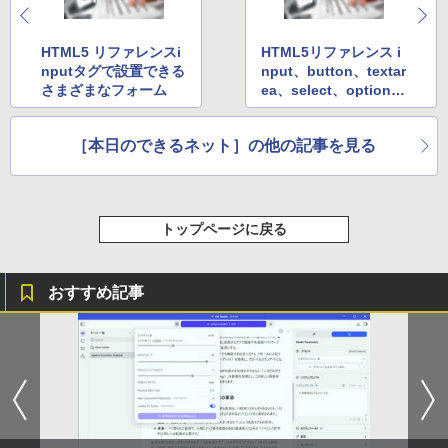
歯髄保存か抜髄かは患者のために [ 辺見
【楽天1位!1,600円OFFクーポン 8/4 20:
3
Anker Soundcore Liberty 5 ミッドナイトブ
On My Road (Stadium ver.)
HUNTER×HUNTER モノクロ版 39 (ジャンプ
浩一 ]
00-8/11 01:59】Xiaomi Monitor A24i 20
ラック
コミックスDIGITAL)
by Amazon 天然水ラベルレス 2L×9本
26 ディスプレイ 1080P 23.8インチ 144
HTML5 リファレンスi
HTML5リファレンス i
￥250
Hzリフレッシュレート sRGB99% 1670
￥19,800
nputタグで設置できる
nput、button、textar
￥14,990
￥572
万色 300nits ΔE＜1 低ブルーライト 大
￥1,117
さまざまなフォーム
ea、select、optionタ
画面 TÜV認証 目にやさしい 調整可能な
グの使い方
スタンド VESA
ゾンビのあふれた世界で俺だけが襲われ
4
［本日のできるネット］の他の記事を見る
【2026年アップグレード版】AOKIMI ワイヤ
On My Road (Stadium ver.)
スーパーの裏でヤニ吸うふたり 9巻 (デジタル
￥12,580
ない 5 【電子書籍】[ 増田ちひろ ]
レスイヤホン bluetooth イヤホン V12 小型
版ビッグガンガンコミックス)
by Amazon 炭酸水 ラベルレス 500ml ×24本
軽量 ブルートゥースHi-Fi 最大36時間再生 ぶ
強炭酸水 ペットボトル 500ミリリットル (Sm
￥250
￥1,155
るーとゅーす コードレス ENCノイズキャン
art Basic)
￥810
セリング 自動ペアリング Type-C充電 マイク
【エントリーで最大全額ポイント還元｜
トップページに戻る
4
付き 防水 タッチ式音量調整 スポーツ/通勤/通
￥1,625
8/11まで】 ASUS｜エイスース PCモニ
学/WEB会議(ホワイト)
ター Eye Care VA249HG [23.8型 /フルH
D(1920×1080) /ワイド /120Hz]
BUGS LIFE
ONE PIECE モノクロ版 115 (ジャンプコミッ
＼レビュー投稿で選べるプレゼント／【
5
おすすめ記事
￥1,964
クスDIGITAL)
5歳 6歳 7冊セット】 七田式知力ドリル
コカ・コーラ やかんの麦茶 from 爽健美茶 ラ
￥13,800
夏休み 子供 子供用 人気 幼児七田式 B5
ベルレス 650mlPET×24本
￥250
判 シルバーバック みぎのう そうぞう け
￥594
いさん もじをよむ・かく めいろ おかね
Xiaomi シャオミ REDMI Buds 8 Lite ワイヤ
￥1,653
【ph-A】
レスイヤホン Bluetooth 5.4 ノイズキャンセ
リング ANC 36時間再生
I-O DATA（アイ・オー・データ機器） 3
5
￥5,390
辺フレームレス＆広視野角ADSパネル
23.8型ワイド液晶ディスプレイ LCD-A24
￥2,980
1DBX ブラック