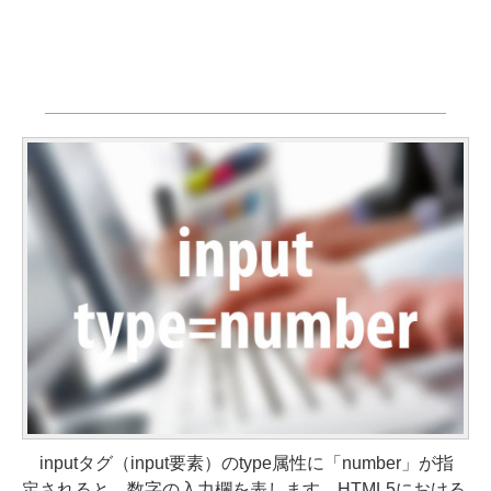
inputタグ（input要素）のtype属性に「number」が指
定されると、数字の入力欄を表します。HTML5における