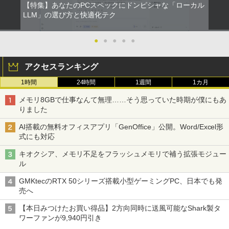
【特集】あなたのPCスペックにドンピシャな「ローカル
￥14,826
LLM」の選び方と快適化テク
●
●
●
●
●
アクセスランキング
1時間
24時間
1週間
1カ月
メモリ8GBで仕事なんて無理……そう思っていた時期が僕にもあ
りました
AI搭載の無料オフィスアプリ「GenOffice」公開。Word/Excel形
式にも対応
キオクシア、メモリ不足をフラッシュメモリで補う拡張モジュー
ル
GMKtecのRTX 50シリーズ搭載小型ゲーミングPC、日本でも発
売へ
【本日みつけたお買い得品】2方向同時に送風可能なShark製タ
ワーファンが9,940円引き