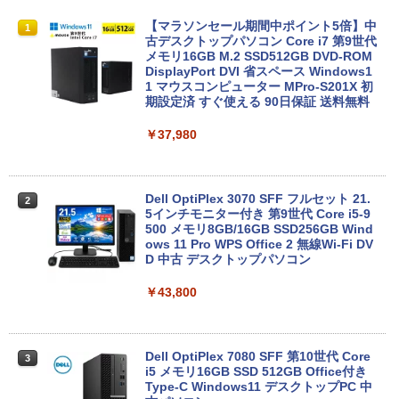
【★最大100%ポイント】【新生活応援・
【マラソンセール期間中ポイント5倍】中
1
1
2026】【Office 2019 H&B】富士通 MU
古デスクトップパソコン Core i7 第9世代
937/Celeron 3865U/メモリ:4GB/8GB/S
メモリ16GB M.2 SSD512GB DVD-ROM
SD:128GB/256GB/512GB/1TB/13.3型/
DisplayPort DVI 省スペース Windows1
フルHD/wifi/HDMI/USB3.0/中古 ノート
1 マウスコンピューター MPro-S201X 初
パソコン/モバイルPC/Windows11
期設定済 すぐ使える 90日保証 送料無料
￥9,999
￥37,980
タブレットPC 中古パソコン Microsoft S
Dell OptiPlex 3070 SFF フルセット 21.
2
2
urface Go Windows10 Pro Pentium 44
5インチモニター付き 第9世代 Core i5-9
15Y メモリ 8GB SSD 128GB 10型 無線L
500 メモリ8GB/16GB SSD256GB Wind
AN Wi-Fi 10インチ B5 本体 / 3ヶ月保証
ows 11 Pro WPS Office 2 無線Wi-Fi DV
中古パソコン 中古PC 中古ノートパソコ
D 中古 デスクトップパソコン
ン 初期設定済み office付き (8351a)
￥43,800
￥15,880
Dell OptiPlex 7080 SFF 第10世代 Core
3
新品ノートパソコン VETESA Intel Celer
i5 メモリ16GB SSD 512GB Office付き
3
on Windows11 Office付き メモリ16GB
Type-C Windows11 デスクトップPC 中