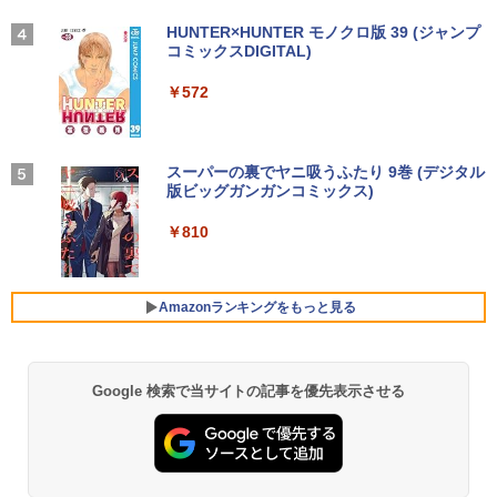
in11搭載 パソコンノートパソコンoffice
￥56,100
【幼児ドリル部門ランキング第1位】 学
4
付き 初心者向けノートPC 初期設定済 1
【2026年アップグレード版】AOKIMI ワイヤ
On My Road (Stadium ver.)
HUNTER×HUNTER モノクロ版 39 (ジャンプ
習参考書 問題集 プリント ドリル 手先 て
5.6型 インテル高速CPU ランダムで発送
レスイヤホン bluetooth イヤホン V12 小型
コミックスDIGITAL)
by Amazon 炭酸水 ラベルレス 500ml ×24本
さき 遊び「はじめての七田式プリント」
メモリ4GB～ 高速SSD1TB 最大 フルHD
軽量 ブルートゥースHi-Fi 最大36時間再生 ぶ
強炭酸水 ペットボトル 500ミリリットル (Sm
￥250
Webカメラ zoom 軽量薄型 無線 型番更
るーとゅーす コードレス ENCノイズキャン
art Basic)
￥572
【エントリーでポイント100％還元のチ
【2025新型】モバイルモニター15.6イン
￥8,800
4
4
新で在庫処分
セリング 自動ペアリング Type-C充電 マイク
ャンス】GMKtec M8 ミニPC【AMD Ryz
チ モバイルディスプレイ ポータブルモニ
付き 防水 タッチ式音量調整 スポーツ/通勤/通
￥1,625
en 5 PRO 6650H 16GB 512GB】4.5GH
タ ゲームモニタ ー スイッチ用モニター
学/WEB会議 6.0(オフホワイト)
￥9,980
z 6コア 12スレッド OCuLink Windows
1920x1080P FHD 持ち運び 高輝度400Ni
11 Pro LPDDR5 6400MT/s 16T増設 3画
ts 非光沢IPSパネル 100%広色域 HDRモ
BUGS LIFE
スーパーの裏でヤニ吸うふたり 9巻 (デジタル
魔女と傭兵（9） 【電子書籍】[ 宮木真人
5
￥2,599
面2.5GbpsLAN Bluetooth5.2 WiFi HD
ード対応 Type-C/mini HDMI端子 PC/Swi
版ビッグガンガンコミックス)
]
コカ・コーラ やかんの麦茶 from 爽健美茶 ラ
MI 省エネ ゲーミングpc みにpc minipc
tch/PS4/MAC/スマホなど対応 B0BZW3
ベルレス 650mlPET×24本
￥250
8K コンパクト
XVDL
【中古】 店長セレクト おまかせA4ノー
4
￥810
￥792
トパソコン Windows10 お気軽ノートPC
Xiaomi シャオミ REDMI Buds 8 Lite ワイヤ
￥2,009
SSD120GB以上 メモリ4GB Celeron搭
￥78,248
￥7,400
レスイヤホン Bluetooth 5.4 ノイズキャンセ
載 液晶15インチ 中古ノートパソコン DV
リング ANC 36時間再生
Dドライブ(内蔵or外付) WPS Office付き
Amazonランキングをもっと見る
中古パソコン
￥3,480
GMKtec｜ジーエムケーテック 超小型 デ
【500円クーポン＋ポイント最大31.5%還
5
5
￥11,800
スクトップパソコン GMKtec NucBox G
元！】モバイルモニター 15.6 インチ FH
11(Windows 11 Pro/Ryzen Embedded
D 1920×1080 1080P Fast IPS パネル 非
Google 検索で当サイトの記事を優先表示させる
R2514/メモリ 16GB/SSD 256GB)(シル
光沢 1000:1 高コントラスト 超軽量 600
バー) ミニPC GMK-G11-16/256-W11Pro
g スピーカー内蔵 Type-C/HDMI 接続 PS
(R2514)
5/Switch/PC/スマホ対応
レビュー投稿 5年保証｜MS Office 2024
5
H&B 搭載｜中古 ノートパソコン Windo
ws11 Office付｜スペック Core i5 第7世
￥72,000
￥8,490