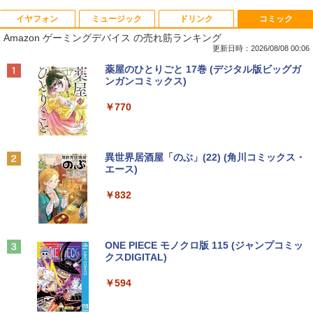
イヤフォン
ミュージック
ドリンク
コミック
【期間限定 キャンペン】中古ノートパソ
【中古】 Apple TV HD 32GB MR912J/A
【マラソンセール期間中ポイント5倍】
星新一ショートショート1001 [ 星 新一 ]
1
1
1
1
Amazon ゲーミングデバイス の売れ筋ランキング
コン Windows11 Office搭載 軽量 13.3
(A1625) 周辺機器 / 発売時期2015年〜
【訳あり】 中古モニター 23〜24インチ
型 モバイルPC 富士通 LIFEBOOK E734
DP / HDMI / DVI VGA 端子選択可能 店長
更新日時：2026/08/08 00:06
￥49,500
Intel Celeron 第4世代CPU メモリ4GB S
おまかせ ケーブル付き サブモニターにお
￥4,680
Anker Soundcore P40i オフホワイト
BRUCE WAYNE feat. Flo Milli, ATL Jacob
【Amazon.co.jp限定】 い・ろ・は・す 2L P
薬屋のひとりごと 17巻 (デジタル版ビッグガ
SD128GB+外付けHDD250GB HD(1366×
すすめ 動作確認済み 30日保証 送料無料
[Explicit]
ET ラベルレス ×8本
ンガンコミックス)
768) 無線 bluetooth内蔵 DisplayPort対
￥7,990
応 送料無料 訳あり
￥4,200
￥250
￥1,112
￥770
￥7,980
【週末限定クーポン＆P5倍！】 中古パソ
永遠の記憶 [ 東野 圭吾 ]
2
2
コン 中古 デスクトップパソコン Office
付き 大容量 快適メモリ 第8世代 整備済
□◇〇【目が疲れにくい ブルーライトカ
￥2,310
2
Anker Soundcore P31i ホワイト
BRUCE WAYNE feat. Flo Milli, ATL Jacob
by Amazon 天然水 ラベルレス 500ml ×24本
異世界居酒屋「のぶ」(22) (角川コミックス・
み サポート充実 Windows11 Pro DELL
ット!!】iiyama/イイヤマ フルHD対応21.
[Explicit]
富士山の天然水 バナジウム含有 水 ミネラル
エース)
OptiPlex 7060 Core i5 16GB 中古 パソ
中古ノートパソコン・ windows11 offic
5型 ProLite XUB2292HS-B1 HDMI対応
2
ウォーター ペットボトル 静岡県産 500ミリリ
￥5,990
コン デスクトップパソコン
e付・整備済み品・富士通 ARROWS Tab
スピーカー内蔵 綺麗な鮮明画像 【中古】
ットル (Smart Basic)
￥250
￥832
Q508 文教モデル 10.1型 WUXGA タブレ
送料無料
ットPC (Atom / 4GB / 128GB / Window
￥49,999
￥1,380
s 11 & Office 2019 搭載) 本体＋専用キ
￥6,500
月刊少女野崎くん（18）特装版 セレク
3
ーボード付 ・初期設定不要
ト小冊子「堀と鹿島編」付き （SEコミッ
Anker Soundcore Liberty 5 ミッドナイトブ
On My Road (Stadium ver.)
ONE PIECE モノクロ版 115 (ジャンプコミッ
クスプレミアム） [ 椿いづみ ]
ラック
クスDIGITAL)
by Amazon 天然水ラベルレス 2L×9本
￥9,800
DELL Optiplex 7090 2500SFF (Win11x
3
￥250
64) 中古 Core i7-2.5GHz(11700)/メモリ
￥1,650
【中古】その他メーカー モバイルモニタ
3
￥14,990
￥594
16GB/HDD1TB/DVDマルチ [B:良品] 202
￥1,117
ー 15.6インチ フルHD【291-ud】
2年頃購入
【期間限定破格金額！】新生活 新古品 W
￥7,235
3