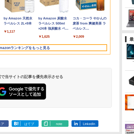
れ
6年最新の超軽
中古 2in1 ノートパソコン
新品 RTX5060 Ryzen7 5700X
ク Bam and Kero
リーンハウス ゲーミングモ
ったので、気ままに魔
note CF-LV9 14型FHD 第10世代Core
PGX(30KL0005JP)
31.5%還元！】ゲーミングモ
る！はじめてずかん
ノートパソコン o
Windows 11 
モニター | 
の数学大全 [ Ro
限
バイルモニター
ows11 Office付き｜HP Elite
16GB SSD500GB Windows11
Day Book [ 島田ゆか ]
ニター ディスプレイ ホワイ
術を極めます（24）
i7-10810U メモリ16GB／
ニター 27インチモニター 液
1000 英語つき [ 小学館
Pentium GO
OptiPlex シ
長におまかせ
Kneusel ]
￥961,000
9
HD 4K
onfly 2in1｜Core i5 第8世代
トップPC モニター付き 23.8型
ト 23.8型 165Hz フルHD
【電子書籍】[ 石沢庸
SSD256GB・512GB・1TB選択可
晶ディスプレイ WQHD
]
M.2 SATA SS
第3世代 3770
べく細いのを
800
,070
￥4,950
￥19,980
￥825
￥55,000
￥23,731
￥5,478
￥34,800
￥19,800
￥5,280
￥5,500
て
チパネル バッテ
U メモリ 8GB SSD 256GB 13.3型
 100Hz 1年保証 高性能 配信 動画編
1920x1080 ノングレア ゲー
介 ]
Webカメラ USB Type-C Windows 11
(2560x1440) Fast IPS 200Hz
WEBカメラ Bl
8G/HDD500
【VGAケーブ
.
Anker Soundcore
On My Road
by Amazon 天然水
【2026年アップグレ
On My Road
by Amazon 炭酸水
Xiaomi シャオミ
BUGS LIFE
コカ・コーラ やかんの
ー
続 12モデル
 1,920×1,080 タッチパネル WEB
スポーツ 初心者 一式 ゲーミング
ミングディスプレイ モニタ
WPS Office
1ms(MPRT) 124%sRGB 低
Windows1
日保証】
Liberty 5 ミッドナイ
(Stadium ver.)
ラベルレス 2L×9本
ード版】AOKIMI ワ
(Stadium ver.)
ラベルレス 500ml
REDMI Buds 8 Lite ワ
麦茶 from 爽健美茶 ラ
ま
パネル Type-
 LTE 対応｜中古 パソコン 2-in-
コン デスクトップパソコン
ー 液晶 VESA 壁掛け 144hz
ブルーライトフリッカーフリ
ード ノートPC 
￥250
トブラック
イヤレスイヤホン
×24本 強炭酸水 ペッ
イヤレスイヤホン
ベルレス
子
 薄型 リモート
ブレットPC
PS5 Switch PR02 GH-
ーFreeSync & G-Sync対応
￥250
￥1,117
￥250
水
bluetooth イヤホン
トボトル 500ミリリ
Bluetooth 5.4 ノイズ
650mlPET×24本
プレイ 持ち運
ELCG238B-WH
高輝度400cd/m² PS5対応
￥14,990
￥1,964
￥1,625
￥3,480
￥2,009
最
V12 小型軽量 ブルー
ットル (Smart
キャンセリング ANC
モニター
HDMI×2 DP×1.4 KTC
トゥースHi-Fi 最大
Basic)
36時間再生
H27T22C 3年保証
mazonランキングをもっと見る
36時間再生 ぶるーと
ゅーす コードレス
ENCノイズキャンセ
リング 自動ペアリン
グ Type-C充電 マイ
ク付き 防水 タッチ式
 検索で当サイトの記事を優先表示させる
音量調整 スポーツ/通
勤/通学/WEB会議(ホ
ワイト)
ONE PIECE モノクロ
HUNTER×HUNTER
スーパーの裏でヤニ吸
版 115 (ジャンプコミ
モノクロ版 39 (ジャ
うふたり 9巻 (デジタル
ックスDIGITAL)
ンプコミックス
版ビッグガンガンコミ
ェア
はてブ
note
LinkedIn
DIGITAL)
ックス)
￥594
￥572
￥810