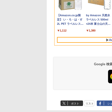
X
ゲーミングモ
115 【電子書籍】[
note CF-LV9 14型FHD 第10世代Core
PGX(30KL0005JP)
31.5%還元！】ゲーミングモ
僕 1-8巻セット （ジャ
ノートパソコン office付き Intel
Windows 11 Pro 64bit 搭載 DELL
モニター | 黒色系で品番は店
【電子限定特典つき】
ンジョン奥地で殺さ
楽天1位！202
搭載｜
セット 
1
レイ ホワイ
栄一郎 ]
i7-10810U メモリ16GB／
ニター 27インチモニター 液
ンプコミックス） [ 阿
Pentium GOLD 6500Y メモリ8GB
OptiPlex シリーズ（7010等） Core i7
長におまかせ！枠部分はなる
【電子書籍】[ 雁木万
かけたがギフト『無
量超薄型／モ
Wind
メモリ
￥961,000
型
z フルHD
SSD256GB・512GB・1TB選択可
晶ディスプレイ WQHD
賀沢 紅茶 ]
M.2 SATA SSD256GB USB3.0 HDMI
第3世代 3770 3.4G/メモリ
べく細いのを選びます！
里 ]
ガチャ』でレベル999
15.6インチ フル
Drag
デスク
4
￥55,000
￥23,731
￥5,764
￥34,800
￥19,800
￥5,280
￥792
￥792
￥12,480
￥49,
￥181
.3型
画編
ノングレア ゲー
Webカメラ USB Type-C Windows 11
(2560x1440) Fast IPS 200Hz
WEBカメラ Bluetooth 無線LAN
8G/HDD500GB/DVD-ROM/激安セール
【VGAケーブル付属】【30
の仲間達を手に入れ
144Hz タッ
8265
IPS
Anker Soundcore
BRUCE WAYNE feat.
【Amazon.co.jp限
Anker Soundcore
BRUCE WAYNE feat
by Amazon 天然水
B
グ
レイ モニタ
WPS Office
1ms(MPRT) 124%sRGB 低
Windows11 JIS規格 日本語配列キーボ
日保証】
元パーティーメンバ
リー内蔵 無線接
FHD
集 e
P40i オフホワイト
Flo Milli, ATL Jacob
定】 い・ろ・は・す
P31i ブラック
Flo Milli, ATL Jacob
ラベルレス 500ml
n-
掛け 144hz
ブルーライトフリッカーフリ
ード ノートPC win11【NC14J】
と世界に復讐＆『ざ
選択 非光沢 IPS
カメラ
パソ
[Explicit]
2L PET ラベルレス
[Explicit]
×24本 富士山の天然
02 GH-
ーFreeSync & G-Sync対応
ぁ！』します！【電
C HDMI 軽量
1 タ
￥7,990
￥5,990
×8本
水 バナジウム含有 
高輝度400cd/m² PS5対応
書籍】
ワーク ディス
￥250
￥1,112
￥250
￥1,380
ミネラルウォーター
HDMI×2 DP×1.4 KTC
び ポータブル
ペットボトル 静岡県
H27T22C 3年保証
A
産 500ミリリットル
(Smart Basic)
Google
薬屋のひとりごと 17
異世界居酒屋「の
巻 (デジタル版ビッグ
ぶ」(22) (角川コミッ
ガンガンコミックス)
クス・エース)
ポスト
リスト
シ
￥770
￥832