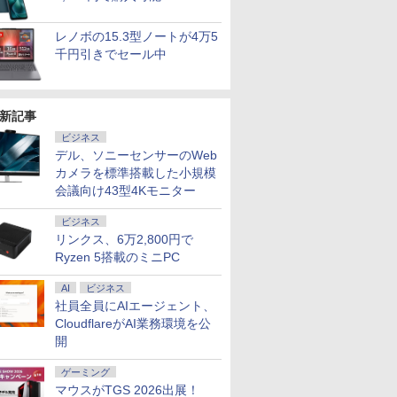
ffice付き Intel
Pro 64bit 搭載 DELL
黒色系で品番は店
nald T.
第3版 本冊 [ スリーエ
楽天1位！2026年最新の超軽
搭載｜中古 2in1 ノートパソコン
セット 新品 RTX5060 Ryzen7 5700X
（16） 【電子書籍】[
リーンハウス ゲーミングモ
版 115 【電子書籍】[
note CF-LV9 14型FHD 
PGX(30KL0005JP)
31.5%還元！】
僕 1-8巻
LD 6500Y メモリ8GB
リーズ（7010等） Core i7
！枠部分はなる
ーネットワーク 編 ]
量超薄型／モバイルモニター
Windows11 Office付き｜HP Elite
メモリ16GB SSD500GB Windows11
大森藤ノ ]
ニター ディスプレイ ホワイ
尾田栄一郎 ]
i7-10810U メモリ16GB／
ニター 27インチ
ンプコミック
￥961,000
D256GB USB3.0 HDMI
 3.4G/メモリ
選びます！
15.6インチ フルHD 4K
Dragonfly 2in1｜Core i5 第8世代
デスクトップPC モニター付き 23.8型
ト 23.8型 165Hz フルHD
SSD256GB・512GB・1
晶ディスプレイ 
賀沢 紅茶 ]
レノボの15.3型ノートが4万5
￥2,750
￥12,480
￥49,800
￥181,070
￥594
￥19,980
￥594
￥55,000
￥23,731
￥5,764
uetooth 無線LAN
GB/DVD-ROM/激安セール
ル付属】【30
144Hz タッチパネル バッテ
8265U メモリ 8GB SSD 256GB 13.3型
IPS 100Hz 1年保証 高性能 配信 動画編
1920x1080 ノングレア ゲー
Webカメラ USB Type-C W
(2560x1440) Fas
千円引きでセール中
1 JIS規格 日本語配列キーボ
リー内蔵 無線接続 12モデル
FHD 1,920×1,080 タッチパネル WEB
集 eスポーツ 初心者 一式 ゲーミング
ミングディスプレイ モニタ
WPS Office
1ms(MPRT) 12
win11【NC14J】
選択 非光沢 IPSパネル Type-
カメラ LTE 対応｜中古 パソコン 2-in-
パソコン デスクトップパソコン
ー 液晶 VESA 壁掛け 144hz
ブルーライトフ
C HDMI 軽量 薄型 リモート
1 タブレットPC
PS5 Switch PR02 GH-
ーFreeSync & 
ワーク ディスプレイ 持ち運
ELCG238B-WH
高輝度400cd/m²
新記事
び ポータブルモニター
HDMI×2 DP×1.4
ビジネス
H27T22C 3年保
デル、ソニーセンサーのWeb
カメラを標準搭載した小規模
会議向け43型4Kモニター
ビジネス
リンクス、6万2,800円で
Ryzen 5搭載のミニPC
AI
ビジネス
社員全員にAIエージェント、
CloudflareがAI業務環境を公
開
ゲーミング
マウスがTGS 2026出展！