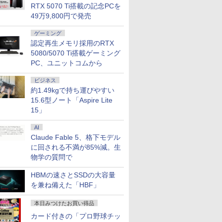
RTX 5070 Ti搭載の記念PCを
49万9,800円で発売
ゲーミング
認定再生メモリ採用のRTX
5080/5070 Ti搭載ゲーミング
PC、ユニットコムから
ビジネス
約1.49kgで持ち運びやすい
15.6型ノート「Aspire Lite
15」
AI
Claude Fable 5、格下モデル
に回される不満が85%減。生
物学の質問で
HBMの速さとSSDの大容量
を兼ね備えた「HBF」
本日みつけたお買い得品
カード付きの「プロ野球チッ