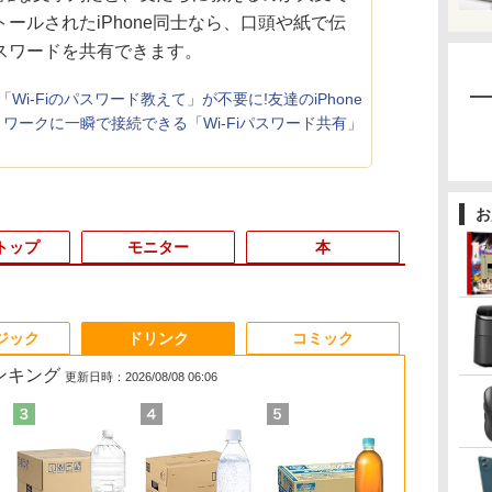
ストールされたiPhone同士なら、口頭や紙で伝
スワードを共有できます。
1】「Wi-Fiのパスワード教えて」が不要に!友達のiPhone
ワークに一瞬で接続できる「Wi-Fiパスワード共有」
お
トップ
モニター
本
3
3
4
3
3
4
5
1
1
1
6
ジック
ドリンク
コミック
ランキング
更新日時：2026/08/08 06:06
ダ
0円値下げ／＼
 P5倍｜MS Office 2024 H&B
1日まで限定価格／ゲーミングPC
バムとケロのデイブッ
＼セール中6000円OFF／ グ
転生したら第七王子だ
中古ノートパソコン Panasonic Let's
LENOVO レノボ ThinkStation
【2,000円クーポン＋P最大
タッチペンで音が聞け
【新品】14イ
ポイント10倍
中古品 | 2
プログラミン