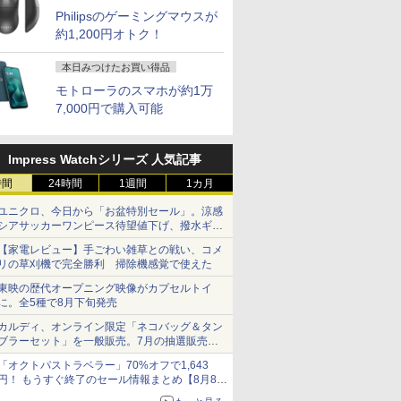
Philipsのゲーミングマウスが
約1,200円オトク！
本日みつけたお買い得品
モトローラのスマホが約1万
7,000円で購入可能
Impress Watchシリーズ 人気記事
時間
24時間
1週間
1カ月
ユニクロ、今日から「お盆特別セール」。涼感
シアサッカーワンピース待望値下げ、撥水ギア
ショーツは1990円に
【家電レビュー】手ごわい雑草との戦い、コメ
リの草刈機で完全勝利 掃除機感覚で使えた
東映の歴代オープニング映像がカプセルトイ
に。全5種で8月下旬発売
カルディ、オンライン限定「ネコバッグ＆タン
ブラーセット」を一般販売。7月の抽選販売の
当選無効分
「オクトパストラベラー」70%オフで1,643
円！ もうすぐ終了のセール情報まとめ【8月8日
更新】