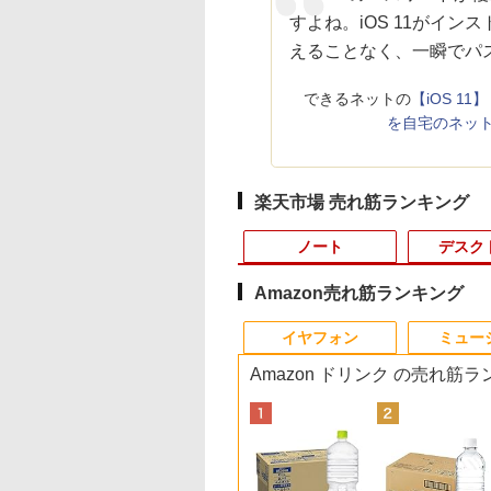
すよね。iOS 11がイン
えることなく、一瞬でパ
できるネットの
【iOS 1
を自宅のネット
楽天市場 売れ筋ランキング
ノート
デスク
Amazon売れ筋ランキング
3
3
4
10
1
1
1
1
2
2
2
2
イヤフォン
ミュー
Amazon ドリンク の売れ筋
&B
C
円OFF／ グ
E PIECE モノクロ
中古ノートパソコン Panasonic Let's
LENOVO レノボ ThinkStation
【2,000円クーポン＋P最大
【全巻】 正反対な君と
【新品】14インチワイド液晶 フルHD
ポイント10倍 送料無料 中古パソコン
中古品 | 24インチワイド液晶
妹は知っている（8）
信じていた仲間達に
＼本日限定50
本日超得
＼1