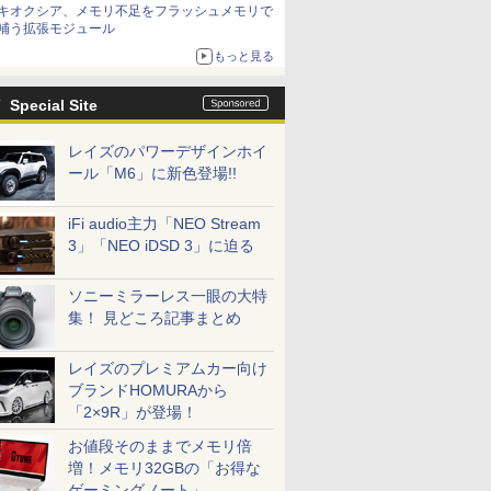
キオクシア、メモリ不足をフラッシュメモリで
補う拡張モジュール
もっと見る
Special Site
レイズのパワーデザインホイ
ール「M6」に新色登場!!
iFi audio主力「NEO Stream
3」「NEO iDSD 3」に迫る
ソニーミラーレス一眼の大特
集！ 見どころ記事まとめ
レイズのプレミアムカー向け
ブランドHOMURAから
「2×9R」が登場！
お値段そのままでメモリ倍
増！メモリ32GBの「お得な
ゲーミングノート」