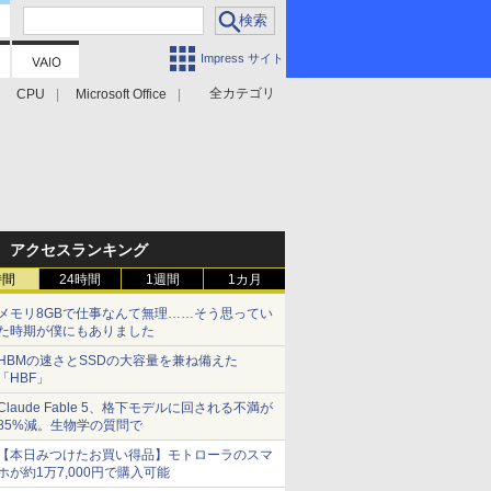
Impress サイト
全カテゴリ
CPU
Microsoft Office
アクセスランキング
時間
24時間
1週間
1カ月
メモリ8GBで仕事なんて無理……そう思ってい
た時期が僕にもありました
HBMの速さとSSDの大容量を兼ね備えた
「HBF」
Claude Fable 5、格下モデルに回される不満が
85%減。生物学の質問で
【本日みつけたお買い得品】モトローラのスマ
ホが約1万7,000円で購入可能