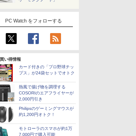
PC Watch をフォローする
買い得情報
カード付きの「プロ野球チッ
プス」が24袋セットでオトク
熱風で揚げ物を調理する
7
2
2
2
8
3
9
3
3
4
10
COSORIのエアフライヤーが
2,000円引き
Philipsのゲーミングマウスが
約1,200円オトク！
モトローラのスマホが約1万
ンチワイド液晶 フルHD
 送料無料 中古パソコン
4インチワイド液晶
グのため
みんなの日本語 初級2
＼本日限定500円値下げ／＼
本日超得 P5倍｜MS Office 2024 H&B
＼11日まで限定価格／ゲーミングPC
杖と剣のウィストリア
＼セール中6000円OFF／ グ
ONE PIECE モノクロ
中古ノートパソコン Panason
LENOVO レノボ ThinkSta
【2,000円クー
【全巻】 
7,000円で購入可能