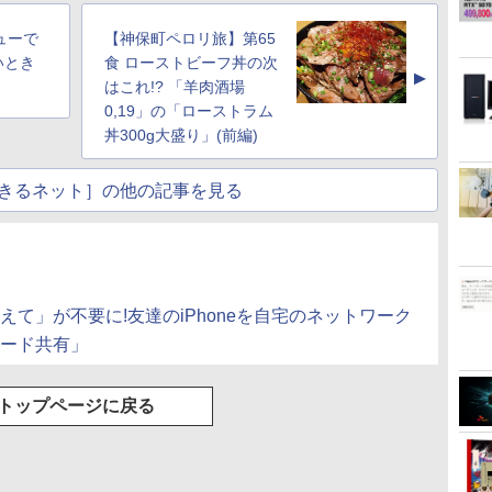
ューで
【神保町ペロリ旅】第65
いとき
食 ローストビーフ丼の次
▲
はこれ!? 「羊肉酒場
0,19」の「ローストラム
丼300g大盛り」(前編)
きるネット］の他の記事を見る
ド教えて」が不要に!友達のiPhoneを自宅のネットワーク
ワード共有」
トップページに戻る