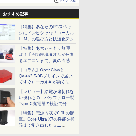
もっと見る
ニンテンドーeショップでは「大神 絶景版」が
67%オフで990円
おすすめ記事
【特集】あなたのPCスペッ
クにドンピシャな「ローカル
LLM」の選び方と快適化テク
【特集】あぢぃ～もう無理
ぽ！千円の闘魂タオルから着
るエアコンまで、夏の冷感グ
ッズ一挙紹介
【コラム】OpenClawと
Qwen3.5-9Bプリインで届い
てすぐローカルAIが動くミニ
PC「SER9 Pro」
【レビュー】給電が途切れな
い優れもの！バッファロー製
Type-C充電器の検証で分か
ったこと
【特集】電源内蔵で0.9Lの衝
撃。Core Ultra X7の性能を極
限まで引き出したミニ
PC「GPD BOX」