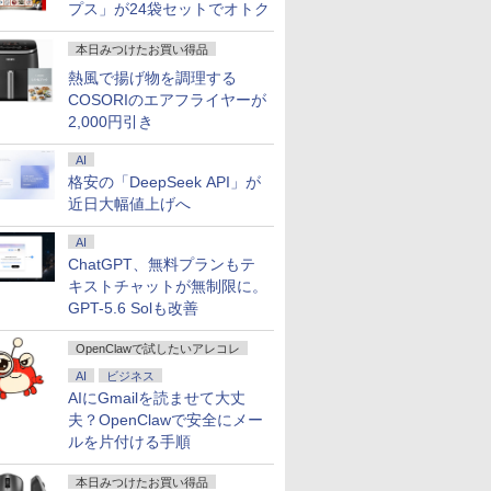
プス」が24袋セットでオトク
本日みつけたお買い得品
熱風で揚げ物を調理する
COSORIのエアフライヤーが
2,000円引き
AI
格安の「DeepSeek API」が
近日大幅値上げへ
AI
ChatGPT、無料プランもテ
キストチャットが無制限に。
GPT-5.6 Solも改善
OpenClawで試したいアレコレ
AI
ビジネス
AIにGmailを読ませて大丈
夫？OpenClawで安全にメー
ルを片付ける手順
本日みつけたお買い得品