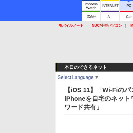
モバイルノート
NUC/小型パソコン
M
SSD
キーボード
マウス
本日のできるネット
Select Language
▼
【iOS 11】「Wi-F
iPhoneを自宅のネッ
ワード共有」