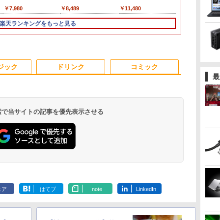
リ
ル
世代
23.8型ワイド フル
パープル 11型Android
512GB Office付き
タブルモニター IPS液晶
Chromebook 13.3型
OPTIPLEX 3090
液晶 フルHD Intel
Office付き パソコン 新
ー パソコンモニター
ル VOSTRO 3
グラフィックボー
液晶ディスプ
￥7,980
￥35,481
￥35,800
￥8,489
￥34,800
￥49,500
￥39,800
￥45,700
￥11,480
￥42,900
￥53,187
￥12,480
HD（1920x1080）IPS
タブレット
HDMI Windows11 デ
パネル ブルーカット 自
タッチパネル/
MICRO SSD256GB メ
Pentium GOLD 6500Y
品｜インテル 第14世代
ゲーミングモニター
SSD512GB 
Corporation
ター リフレ
0GB
パネル ノングレア(非
6GB/128GB/WiFi
スクトップPC 中古パ
立スタンド VESA スピ
Snapdragon 7c Gen2/
モリ16GB Core i3
メモリ12GB 新品
Core i5-4590 i5 i7-
PCモニター 23.8
8GB Core i3
[GeForce RT
ト300Hz 高
楽天ランキングをもっと見る
ルチ
量
光沢)【3ケ月保証】
VHU5864JP
ソコン
ーカ内蔵 USBType-C
メモリ 4GB/ eMMC
Windows 11 Pro 中古
SSD256GB USB3.0
14700F｜ SSD 256GB
1920×1080 HDMI D-
Windows 11
SUPER] 25
横変更可能 HDR
e
i6
ミニHDMI Sw-
128GB/ Chrome OS/
アウトレット 返品 送
HDMI 日本語配列キー
～2TB｜メモリ 8～
Sub ブラック スピーカ
アウトレット 
ブ DRW-24D
パネル 【RC
更
ク
itch/PS3/PS4/PS5/Xbox/PC
Officeなし/ アビスブル
料無料 中古デスクトッ
ボード【NC15】
64GB DDR4/5｜ デス
ー：なし
料無料 中古
16GB【中古
DOSHISHA
ー ストームグレー
プパソコン 中古パソコ
クトップPC 2年保証 激
24E2N2100/11
コン 中古パソ
DGF240SWB
3
4
5
6
可
ン デスクトップパソコ
安 高性能 ゲーム 本体
ートパソコン
ジック
ドリンク
コミック
スク
済
ン デスクトップ PC ミ
のみ PC 高スペッ 初期
ノートPC OF
最
ート
ニPC OFFICE付き
設定済み
 検索で当サイトの記事を優先表示させる
す
学研特別支援教材
大人の科学マガジン
兵庫県政問題 運動篇
カプラン臨床
ト
WAVES ウェーヴス
あたらしい鳩時計 [ 大
声をあげる市民 [ ドン
テキスト第3版 
『見る力』を育てるビ
人の科学マガジン編集
マッツ ]
診断基準の臨
ジョン・アセスメント
部 ]
開 [ ベンジ
￥19,800
￥10,780
￥2,200
￥22,000
株式会社 Gakken検査
サドック ]
.
Anker Soundcore
On My Road
by Amazon 天然水
HUNTER×HUNTER
【2026年アップグレ
On My Road
by Amazon 炭酸水
スーパーの裏でヤニ
Xiaomi シャオミ
BUGS LIFE
コカ・コーラ やかんの
ONE PIECE モノクロ
テスト 数字 形 書く 練
Liberty 5 ミッドナイ
(Stadium ver.)
ラベルレス 2L×9本
モノクロ版 39 (ジャ
ード版】AOKIMI ワ
(Stadium ver.)
ラベルレス 500ml
吸うふたり 9巻 (デジ
REDMI Buds 8 Lite ワ
麦茶 from 爽健美茶 ラ
版 115 (ジャンプコミ
習問題 ドリル トレーニ
￥250
トブラック
ンプコミックス
イヤレスイヤホン
×24本 強炭酸水 ペッ
タル版ビッグガンガ
イヤレスイヤホン
ベルレス
ックスDIGITAL)
ング 学研
￥250
￥1,117
￥250
ェア
はてブ
note
LinkedIn
水
DIGITAL)
bluetooth イヤホン
トボトル 500ミリリ
ンコミックス)
Bluetooth 5.4 ノイズ
650mlPET×24本
￥14,990
￥572
￥1,964
￥1,625
￥810
￥2,980
￥1,653
￥594
V12 小型軽量 ブルー
ットル (Smart
キャンセリング ANC
トゥースHi-Fi 最大
Basic)
36時間再生
36時間再生 ぶるーと