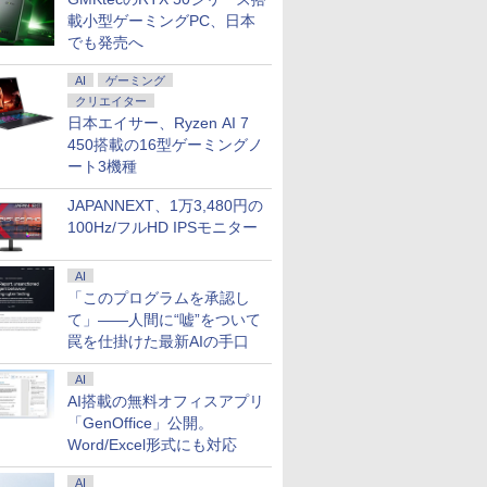
載小型ゲーミングPC、日本
でも発売へ
AI
ゲーミング
クリエイター
日本エイサー、Ryzen AI 7
450搭載の16型ゲーミングノ
ート3機種
JAPANNEXT、1万3,480円の
100Hz/フルHD IPSモニター
AI
「このプログラムを承認し
て」――人間に“嘘”をついて
罠を仕掛けた最新AIの手口
AI
AI搭載の無料オフィスアプリ
「GenOffice」公開。
Word/Excel形式にも対応
AI