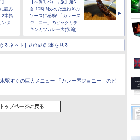
イ】
【神保町ペロリ旅】第61
ゅーす コードレス
ENCノイズキャンセ
riに読み
食 10時間炒めた玉ねぎの
▲
リング 自動ペアリン
。2本指
ソースに感動! 「カレー屋
グ Type-C充電 マイ
カンタ
ジョニー」のビックリチ
ク付き 防水 タッチ式
キンカツカレー大(後編)
音量調整 スポーツ/通
勤/通学/WEB会議(ホ
ワイト)
きるネット］の他の記事を見る
ノ水駅すぐの巨大メニュー 「カレー屋ジョニー」のビ
トップページに戻る