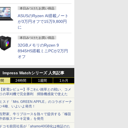
本日みつけたお買い得品
ASUSのRyzen AI搭載ノート
が3万円オフで15万9,800円
に
本日みつけたお買い得品
32GBメモリのRyzen 9
8945HS搭載ミニPCが2万円
オフ
Impress Watchシリーズ 人気記事
時間
24時間
1週間
1カ月
【家電レビュー】手ごわい雑草との戦い、コメ
リの草刈機で完全勝利 掃除機感覚で使えた
ミスド「Mrs. GREEN APPLE」のコラボドーナ
ツ4種、いよいよ発売！
吉野家、牛リブロースを熱々で提供する「極旨
牛鉄板ステーキ定食」を発売
ドコモ前田社長が「ahamo40GB化は検証のた