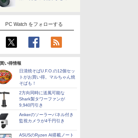
PC Watch をフォローする
買い得情報
日清焼そばU.F.O.の12個セッ
トがお買い得。マルちゃん焼
そばも！
7
7
7
8
8
8
9
9
9
10
10
2方向同時に送風可能な
Shark製タワーファンが
9,940円引き
Ankerのソーラーパネル付き
監視カメラが4千円引き
5倍+最大
スクトップPC ゲ
ISTA フ
【SSD512GB】マウス
Acer モニター 23.8イ
中古パソコン 中古 デスクト
フルHD 13.3インチ 中
モバイルモニター 14イ
中古パソコン 中古 デスクト
中古美品 WUXGA 13.3
【選べるモニター台or
【中古】 HP Pro M
Wi-
【2,000
ーポン】
COOLER
4.5型ゲ
コンピューター
ンチ IPS フルHD
ップパソコン Office付き 大
古美品 Fujitsu
ンチ 超薄型 超軽量540g
ップパソコン Office付き 第
インチ Lenovo
アームセット】 モニタ
G9 Desktop 
Fi6(802.11
最大31.5
ASUSのRyzen AI搭載ノート
LL デ
世代Core i5 /
スプレイ
mouse MousePro-
144Hz 1ms(VRB) 非光
容量 32GBメモリ
LIFEBOOK U7312/J /
高輝度400nit
10世代 32GBメモリ 3画面対
ThinkPad X13 Gen3
ー 27インチ hdmi PC
トップパソコン Wi
IRカメラ顔
ーミングモ