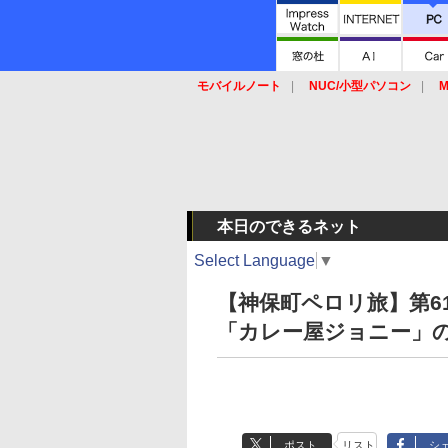
モバイルノート
NUC/小型パソコン
M
SSD
キーボード
マウス
本日のできるネット
Select Language
▼
【神保町ペロリ旅】第6
「カレー屋ジョニー」の
ポスト
リスト
シ