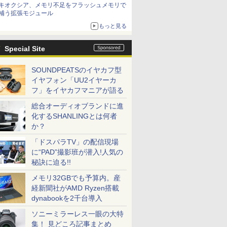
キオクシア、メモリ不足をフラッシュメモリで
補う拡張モジュール
もっと見る
Special Site
SOUNDPEATSのイヤカフ型
イヤフォン「UU2イヤーカ
フ」をイヤカフマニアが語る
総合オーディオブランドに進
化するSHANLINGとは何者
か？
「ドスパラTV」の配信現場
に“PAD”撮影班が潜入!人気の
秘訣に迫る!!
メモリ32GBでも予算内。産
経新聞社がAMD Ryzen搭載
dynabookを2千台導入
ソニーミラーレス一眼の大特
集！ 見どころ記事まとめ