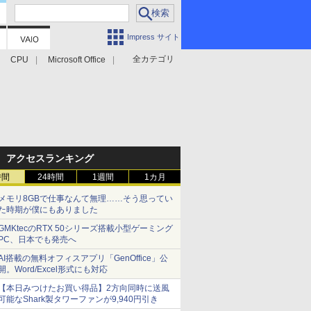
Impress サイト
全カテゴリ
CPU
Microsoft Office
アクセスランキング
時間
24時間
1週間
1カ月
メモリ8GBで仕事なんて無理……そう思ってい
た時期が僕にもありました
GMKtecのRTX 50シリーズ搭載小型ゲーミング
PC、日本でも発売へ
AI搭載の無料オフィスアプリ「GenOffice」公
開。Word/Excel形式にも対応
【本日みつけたお買い得品】2方向同時に送風
可能なShark製タワーファンが9,940円引き