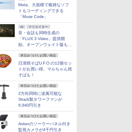
Meta、大規模で複雑なソフ
トもコーディングできる
「Muse Code」
AI
クリエイター
音・会話も同時生成の
「FLUX 3 Video」提供開
始。オープンウェイト版も計
画
本日みつけたお買い得品
日清焼そばU.F.O.の12個セッ
トがお買い得。マルちゃん焼
そばも！
本日みつけたお買い得品
2方向同時に送風可能な
Shark製タワーファンが
9,940円引き
本日みつけたお買い得品
Ankerのソーラーパネル付き
監視カメラが4千円引き