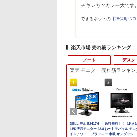
チキンカツカレー大です
できるネットの
【神保町ペロ
楽天市場 売れ筋ランキング
ノート
デスク
楽天 モニター 売れ筋ランキン
9
10
10
1
1
1
2
2
2
古 デスクト
品 WUXGA 13.3
べるモニター台or
【中古】 HP Pro Mini 400
Wi-
【2,000円クーポン＋P
VETESA正規店 新品 ノ
【マラソン限定
DELL デル E2417H
【★最大100%ポイン
送料無料！！【あき
【エントリーでポイ
ice付き 第
 Lenovo
ムセット】 モニタ
G9 Desktop PC 中古デスク
Fi6(802.11ax)+Bluetooth5.2
最大31.5%還元！】ゲ
ートパソコン セール
30%OFF】中古 DELL
LED液晶モニター 23.8
ト】HP EliteDesk
お〜】モバイル モニ
ト10倍】 ノートパ
メモリ 3画面対
kPad X13 Gen3
7インチ hdmi PC
トップパソコン Windows11
IRカメラ顔認証+指紋認
ーミングモニター 27イ
office付き windows11
OptiPlex 3060 Micro
インチワイド ブラック
600/800 G2 SFF 第6
ー 車載 オンダッシュ 
ン 中古 Bランク Win