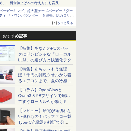
め」、料金値上げへの考え方にも言及
バーガーキング、超大型チーズバーガー「ダー
ティ ザ・ワンパウンダー」を発売。総カロリー
約1656kcal、総重量約527g！
もっと見る
おすすめ記事
【特集】あなたのPCスペッ
クにドンピシャな「ローカル
LLM」の選び方と快適化テク
【特集】あぢぃ～もう無理
ぽ！千円の闘魂タオルから着
るエアコンまで、夏の冷感グ
ッズ一挙紹介
【コラム】OpenClawと
Qwen3.5-9Bプリインで届い
てすぐローカルAIが動くミニ
PC「SER9 Pro」
【レビュー】給電が途切れな
い優れもの！バッファロー製
Type-C充電器の検証で分か
ったこと