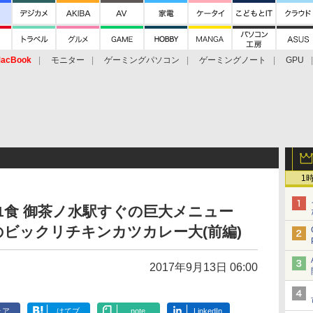
acBook
モニター
ゲーミングパソコン
ゲーミングノート
GPU
1
1食 御茶ノ水駅すぐの巨大メニュー
ビックリチキンカツカレー大(前編)
2017年9月13日 06:00
ェア
はてブ
note
LinkedIn