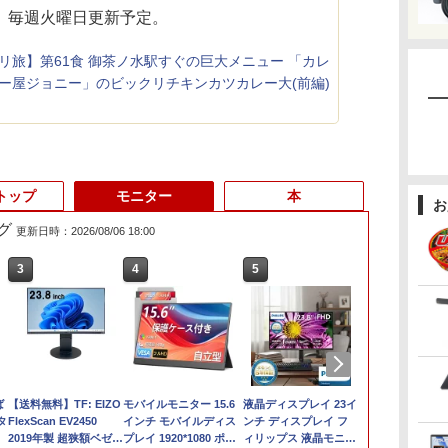
。毎週火曜日更新予定。
リ旅】第61食 御茶ノ水駅すぐの巨大メニュー 「カレ
ー屋ジョニー」のビックリチキンカツカレー大(前編)
トップ
モニター
本
お
グ
更新日時：2026/08/06 18:00
3
3
3
4
4
4
5
5
5
6
6
6
ば
ン
【送料無料】TF: EIZO
【長期保証付】Xiaomi
Dell OptiPlex 7040
モバイルモニター 15.6
【展示品】 Lenovo ノ
【期間限定P15倍+最大
【新品】Windows11
「楽天ランキング1
液晶ディスプレイ 23イ
【期間限定P1
Sycom / デ
ドウシシャ AV
タ
ソコ
FlexScan EV2450
シャオミ REDMI Pad 2
SFF 第6世代 Core i7
インチ モバイルディス
ートパソコン Ideapad
10%OFFクーポン】
ノートパソコン office
位」 デスクトップパソ
ンチ ディスプレイ フ
10%OFFク
ーミングPC / 
ルHD解像度 2
世
7
11
2019年製 超狭額ベゼル
6+128GB ラベンダー
メモリ16GB SSD
プレイ 1920*1080 ポー
Duet 560
【3年保証】DELL デル
付き 15.6インチワイド
コン Windows11
ィリップス 液晶モニタ
【3年保証】DE
MASTER / 第9
ーミングディ