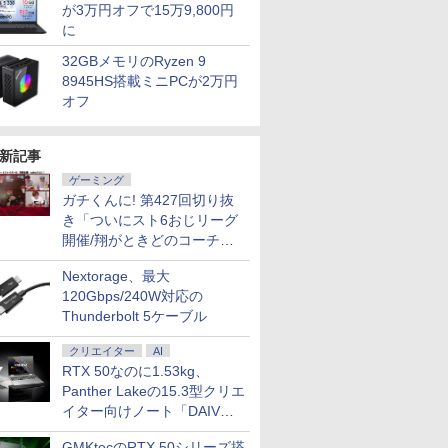
500
ド NVIDIA
レイ モニ
NB520H 第10世代
沢 sRGB 99% AMD
512GBSSD 512GB 2TBHDD
Windows11/ 卓越性能
100％sRGB広色域 自立
応 サポート充実 日本人サポ
Type-21BQ フルHD対
モニター パソコンモニ
Core i5 第12
証 HP ZBook
ンチモニタ
が3万円オフで15万9,800円
￥47,300
￥12,980
￥65,000
￥49,990
￥14,980
￥77,000
￥57,990
￥14,800
￥79,800
￥55,000
￥23,731
メモリ
 TU104
ッシュレー
Core i5 16GB SSD
FreeSync ブルーライ
Nvidia GeForce ゲーム 動画
12コア 第12世代Core
型 収納ケース付 スリム
ート 現品撮影 本体のみ
応/ Windows11/ 卓越
ター ディスプレイ フ
16GB NVMeSS
G7 Mobile 
スプレイ W
に
X 2070
さ調節/縦
512GB HDD 500GB
ト低減 スピーカー内蔵
データ保存 本体のみ
i5-1250P/ 12GB/ 爆速
ベゼル 画像比率調整可
Windows11 Pro Lenovo
性能 10コア 第12世代
ルHD FHD VA 非光沢
無線LAN Blueto
14インチ薄型
(2560x1440
 Pro 中古
6MB / 光学ドライ
10 IPS
Full-HD 15.6型 15.6イ
ゼロフレーム HDMI
Windows11 Pro HP
NVMe式512GB-SSD/
能 モバイルディスプレ
ThinkCentre M70s Core i7
Core i7-1255u/ 16GB
スリムベゼル 液晶モニ
Office付き 中
Quadro P
200Hz 1m
32GBメモリのRyzen 9
返品 送
5MT / メモリ
P】
ンチ Wi-Fi Bluetooth
1.4 ミニD-Sub 15ピン
EliteDesk 800 G4 Core i7
カメラ/ 無線Wi-Fi6/
イ ポータブルモニター
32GB 中古 パソコン デスク
DDR5/ 爆速NVMe式
ター vesa対応 壁掛け
ューレット・パッ
世代Core i7
124%sR
8945HS搭載ミニPCが2万円
ノートパソ
品】
 ブラック
Windows11 Pro Web
6軸カラー スタンダー
32GB 中古 パソコン デスク
Office付き/ Win11【中
非光沢IPSパネル
トップパソコン
256GB-SSD/ カメラ 無
アーム取付可 アイリス
ロミニ 超小型 ミ
モリ16GB
ライトフリ
オフ
コン ノ
カメラ テンキー付き
ド 3年保証(パネルは1
トップパソコン
古ノートパソコン 中古
WUXGA 1920x1200
線Wi-Fi6/ Office付き
オーヤマ LUCA ILD-
NVMeSSD51
ーFreeSyn
7
8
9
10
 ノート
WPS Office付き オフ
年) KA242YP6bmix
パソコン 中古PC】税
PS4/XBOX/Switch/PC/Mac
Win11【中古ノートパ
D27 *
C Thunder
対応高輝度4
FICE付き
ィス ノートパソコン
込送料無料 あす楽対応
など対応
ソコン 中古パソコン
ードバックラ
PS5対応HD
新記事
中古パソコン 90日保証
当日発送
中古PC】税込送料無料
センサー HDM
DP×1.4 K
【中古】
即日発送
Windows11
3年保証
ゲーミング
ガチくんに! 第427回切り抜
き「ついにスト6おじリーグ
開催/翔がときどのコーチ就
任など」
精神医学
New Sounds in Brass
遊戯王 文庫版 コミック
タッチペンで音が聞け
角川まんが
Nextorage、最大
DSM-5
NSB 第9集 ブラジル
全22巻 完結セット
る！ はじめてずかん
ズ 日本の
120Gbps/240W対応の
床への展
（集英社文庫ーコミッ
1000 英語つき はじめ
巻+別巻5
￥22,000
ャミン・J．
ク版） [ 高橋 和希 ]
て図鑑1000 はじめての
[ 山本 博文
Thunderbolt 5ケーブル
￥22,660
￥5,478
￥23,760
ずかん こども 子ども 0
歳 1歳 2歳 3歳 4歳 小
クリエイター
AI
学館 タッチペン 図鑑
RTX 50なのに1.53kg、
ずかん はじめて 英語
Panther Lakeの15.3型クリエ
プレゼント クリスマス
イター向けノート「DAIV
お祝い 知育玩具 英語
Z5」
教育
GMKtecのRTX 50シリーズ搭