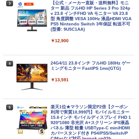
【公式・メーカー直販・送料無料】モニ
3
ター 新品 フルHD HP Series 3 Pro 324p
【マラソン値引中！ 当日出荷！】ノート
[VETESA正規販売店]デスクトップパソ
v 23.8 インチFHD VA モニター VA 23.8
3
3
パソコン 新品 15.6インチ パソコン ノー
コン PC 一体型 新品 Windows11 27型 C
型 角度調整 VESA 100Hz 液晶HDMI VGA
トPC CPU Intel Pentium GOLD 6500Y
ore i7 第4世代 Office付き メモリ16GB
PS5 Nintendo Switch 3年保証 転送不可
メモリ12GB SSD 256GB 15インチ フル
SSD512GB 初期設定済 ホワイト ブラッ
(型番: 9U5C1AA)
HD HDMI USB3.0 WEBカメラ 無線LAN
ク
Wifi Windows11 office JIS 日本語キー
￥12,900
ボード 新生活 事務 学生 初心者 NC15J
￥69,800
￥32,800
24G4/11 23.8インチ フルHD 180Hz ゲー
4
GMKtec GMK-K8 PLUS-32/1T-W11Pro
ミングモニター FastIPS 1ms(GTG)
4
(8845HS)
【マラソンセール期間中ポイント5倍】中
￥13,591
4
古ノートパソコン 第8世代 Core i5 メモ
￥124,800
リ8GB SSD512GB 15.6インチ WXGA テ
ンキー Webカメラ 無線LAN Wi-Fi Wind
ows11 Lenovo ThinkPad L580 初期設
定済 すぐ使える 90日保証 送料無料
楽天1位★マラソン限定P2倍【クーポン
5
デスクトップPC Ryzen7 5700G メモリ1
利用で実質10,999円】モバイルモニター
5
￥32,980
6GB SSD1TB B550 グラボなし
15.6インチ モバイルディスプレイ FHD 1
920*1080 非光沢 A+スクリーン IPS液晶
パネル 薄型 軽量 USBType-C miniHDMI
￥148,700
カバースタンド付き PS4/PS5/Switch/P
C/Macなど対応 Ingnok yn02b