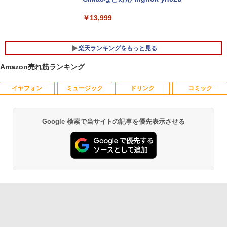
中古 HP EliteBook 840 G8 Core i5 1145
5
G7 第11世代CPU メモリ16GB SSD256G
B 14インチ フルHD Windows11 Pro 4Q
￥13,999
8U2EC#ABJ 1年保証 Bランク ノートパ
ソコン【CA】 ノートpc 中古ノートパソ
コン 16gbメモリ 256gb ssd windows1
楽天ランキングをもっと見る
1プロ ノートPC14型 hpノートパソコン1
4型
Amazon売れ筋ランキング
￥47,800
イヤフォン
ミュージック
ドリンク
コミック
独身貴族は異世界を謳歌する 〜結婚し
1
ない男の優雅なおひとりさまライフ〜
（8） 【電子書籍】[ 駒鳥ひわ ]
Google 検索で当サイトの記事を優先表示させる
Anker Soundcore P40i オフホワイト
BRUCE WAYNE feat. Flo Milli, ATL Jacob
【Amazon.co.jp限定】 い・ろ・は・す 2L P
薬屋のひとりごと 17巻 (デジタル版ビッグガ
￥792
[Explicit]
ET ラベルレス ×8本
ンガンコミックス)
￥7,990
￥250
￥1,112
￥770
異世界魔王と召喚少女の奴隷魔術（30）
2
【電子書籍】[ 福田直叶 ]
Anker Soundcore P31i ブラック
BRUCE WAYNE feat. Flo Milli, ATL Jacob
by Amazon 天然水 ラベルレス 500ml ×24本
異世界居酒屋「のぶ」(22) (角川コミックス・
￥792
[Explicit]
富士山の天然水 バナジウム含有 水 ミネラル
エース)
ウォーター ペットボトル 静岡県産 500ミリリ
￥5,990
ットル (Smart Basic)
￥250
￥832