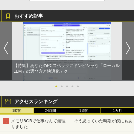
おすすめ記事
【特集】あなたのPCスペックにドンピシャな「ローカル
LLM」の選び方と快適化テク
●
●
●
●
●
アクセスランキング
1時間
24時間
1週間
1カ月
メモリ8GBで仕事なんて無理……そう思っていた時期が僕にもあ
りました