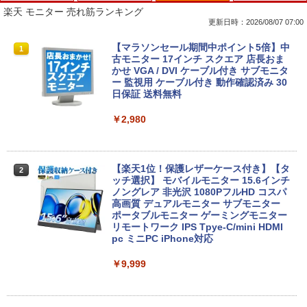
楽天 モニター 売れ筋ランキング
更新日時：2026/08/07 07:00
タブレットPC Microsoft Surface Pro 5/
ポイント10倍 中古パソコン デスクトッ
【マラソンセール期間中ポイント5倍】中
1
1
1
7+ 12.3インチ メモリ 8GB SSD256GB
プパソコン Windows 11【Office付】
古モニター 17インチ スクエア 店長おま
第7世代Core-i5 2.6GHz 2K解像度 2736
【Windows 11 Pro 64Bit搭載】DELL O
かせ VGA / DVI ケーブル付き サブモニタ
x 1824 タッチパネル Office付き/カメラ/
ptiplexシリーズ Core i5搭載/4G/新品SS
ー 監視用 ケーブル付き 動作確認済み 30
HDMI / Windows 11 Pro 中古タブレット
D 120GB/DVD-ROM/送料無料【オプショ
日保証 送料無料
PC /ノートパソコン 2in1 中古 タブレッ
ン色々有】
ト WIFI Bluetooth
￥2,980
￥24,800
￥29,800
【楽天1位！保護レザーケース付き】【タ
2
【エントリーでポイント100％還元のチ
ッチ選択】 モバイルモニター 15.6インチ
2
【マラソンセール期間中ポイント5倍】中
ャンス】GMKtec ミニpc G3 Pro Intel C
ノングレア 非光沢 1080PフルHD コスパ
2
古ノートパソコン 第11世代 Core i5 メモ
ore i3 10110U 16GB DDR4 64GBまで増
高画質 デュアルモニター サブモニター
リ16GB M.2 SSD256GB 13.3インチ フ
設 512GB SSD M.2 2242 最大8TB Wind
ポータブルモニター ゲーミングモニター
ルHD ノングレア Webカメラ 無線LAN
ows11 Pro mini pc 4.1GHz WIFI6 BT5.
リモートワーク IPS Tpye-C/mini HDMI
Wi-Fi Bluetooth Windows11 東芝 dyna
2 小型PC VESA対応 ミニパソコン 2画面
pc ミニPC iPhone対応
book G83/HS 初期設定済 すぐ使える 90
高性能 みにpc nucbox 省エネ デスクト
日保証 送料無料
ップPC
￥9,999
￥29,980
￥66,248