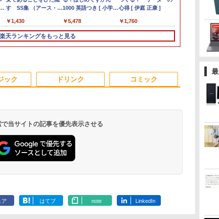
【NortonP】
日
タ
ぐ
in-one PC-
Office付き
21.5 / 23.8 / 27型 pcモ
す SS集 （アース・ス
ミニPC minipc デスク
ProBook 450 G7 15.6
品】モニター 21.5イン
1000 英語つき [ 小学館
Dell OptiPlex 3080
VKT16/X 中古ノートパ
1ms Fast IPSパネル
心得 [ 伊庭 正康 ]
Surface Lap
型/IPS/FullHD
￥759
｜
第
い
HA570RAW-2
【Windows11搭載】タ
ニター 100Hz ゲーミン
ターノベル） [ 十夜 ]
トップパソコン 小型
型大画面フルHD テン
チモニター ディスプレ
]
SFF/第10世代 Core i7/
ソコン 液晶15インチ
HDMI2.0×1 DP1.4×1
ック / タッチ
1920×1080/7
￥187,160
￥59,800
￥43,900
￥11,999
￥1,430
￥39,800
￥44,000
￥12,800
￥5,478
￥65,800
￥46,800
￥12,980
￥1,760
￥46,990
￥13,980
B
st
Windows11 第10世代
ッチパネル付き/ ウェブ
グモニター HDMI 24イ
PC パソコン 最新
キー 10世代Core i5-
イ PCモニター ASUS
メモ
Windows11 Core i5 第
Adaptive Sync対応 フ
Windows11
(ブラック) 241
I
Core i5 メモリ16GB
カメラ付き/ テレワー
ンチ 1920*1080 FHD
Windows11 Office付
10310U メモリ8GB
液晶ディスプレイ
リ:8GB/16GB/32GB/SSD:256GB/512GB/
10世代 16GB 新品
リッカーフリー ブルー
第11世代Core 
楽天ランキングをもっと見る
ド
スト
1TB SSD256GB 23.8
ク対応/7インチ液晶/イ
パソコン モニター ディ
き 第13世代 インテル
SSD256GB Type-C
VP229HFZ 22型
3.2/DP/HDMI/Wi-fi/2画
SSD512GB WPS
ライトカット モニター
1145G7/ 16G
初期
カ
インチ Office付き
ンテルCeleron メモ
スプレイ 非光沢 VA
Core i3-4130~i7-
HDMI Windows11
1920×1080 応答速度
面出
Office付き パソコン
ディスプレイ MAXZEN
NVMe式512GB
家
DVD Webカメラ 無線
リ:12GB/爆速
4000:1 角度調整 VESA
13650HX i5 メモリ
Office 送料無料
1ms リフレッシュレー
力/Windows11/Windows10/Office/
necノートパソコン中
MGM25IC04-F240
カメラ/ 無線Wi-
務
/ス
LAN Bluetooth 3ヶ月
SSD256GB 使用安心の
Freesync
DDR4 8GB 16GB
ト100Hz IPSパネル 液
中古 デスクトップ デス
古 中古パソコン DVD
カバリ/ Offic
最
保証 wd2662 中古
国内サポートUMPC ノ
ps4/ps5/xbox スピー
M.2NVMe SSD
晶モニター 5年保証付
クトップPC
ドライブ WEBカメラ
Win11【中
ジック
ドリンク
コミック
ス
ートパソコン新品/ノー
カー内蔵 kksmart
256GB~1TB 初期設定
き 動画閲覧 仕事 在宅
NECノートパソコン
ソコン 中古パ
トパソコン Office付き
済 軽量 高スペック
楽天ランキング4冠
office付き パソコン中
古PC】税込
新品
古ノートwindows11
即日発送
 検索で当サイトの記事を優先表示させる
.
Anker Soundcore
On My Road
by Amazon 天然水
ONE PIECE モノクロ
【2026年アップグレ
On My Road
by Amazon 炭酸水
HUNTER×HUNTER
Xiaomi シャオミ
BUGS LIFE
コカ・コーラ やかんの
スーパーの裏でヤニ吸
Liberty 5 ミッドナイ
(Stadium ver.)
ラベルレス 2L×9本
版 115 (ジャンプコミ
ード版】AOKIMI ワ
(Stadium ver.)
ラベルレス 500ml
モノクロ版 39 (ジャ
REDMI Buds 8 Lite ワ
麦茶 from 爽健美茶 ラ
うふたり 9巻 (デジタル
￥250
トブラック
ックスDIGITAL)
イヤレスイヤホン
×24本 強炭酸水 ペッ
ンプコミックス
イヤレスイヤホン
ベルレス
版ビッグガンガンコミ
￥250
￥1,117
￥250
ェア
はてブ
note
LinkedIn
水
bluetooth イヤホン
トボトル 500ミリリ
DIGITAL)
Bluetooth 5.4 ノイズ
650mlPET×24本
ックス)
￥14,990
￥594
￥1,964
￥1,625
￥572
￥2,980
￥2,009
￥810
V12 小型軽量 ブルー
ットル (Smart
キャンセリング ANC