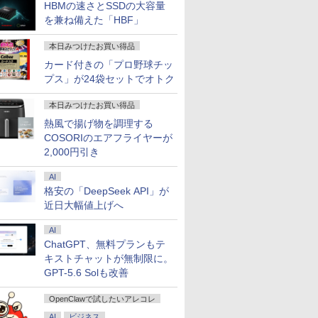
HBMの速さとSSDの大容量
を兼ね備えた「HBF」
本日みつけたお買い得品
カード付きの「プロ野球チッ
プス」が24袋セットでオトク
本日みつけたお買い得品
熱風で揚げ物を調理する
COSORIのエアフライヤーが
2,000円引き
AI
格安の「DeepSeek API」が
近日大幅値上げへ
AI
ChatGPT、無料プランもテ
キストチャットが無制限に。
GPT-5.6 Solも改善
OpenClawで試したいアレコレ
AI
ビジネス