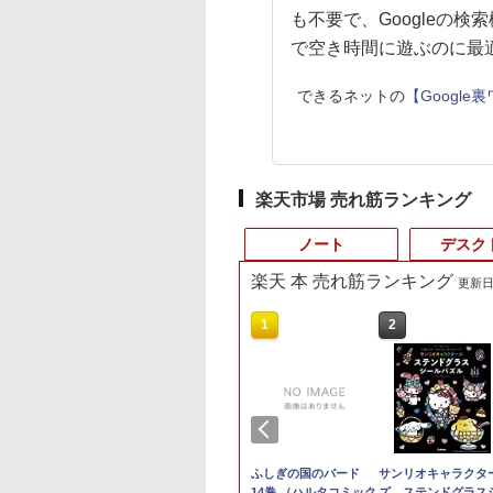
も不要で、Googleの
で空き時間に遊ぶのに最
できるネットの
【Googl
楽天市場 売れ筋ランキング
ノート
デスク
楽天 本 売れ筋ランキング
更新日時
10
10
10
1
1
1
1
2
2
2
2
ン office付き LAVIE Direct DT
500円OFFクーポ
納期】【公式・直
界居酒屋「のぶ」
良品 フルHD 15.6イン
【120Hz 18.5 ゲーミン
信じていた仲間達にダ
【タッチパネル機能付
【高速SSD】送料無料
HP Z23i プロフェッシ
ふしぎの国のバード
超得2,000円OFF&P
中古パソコン 東芝
【500円クーポン＋
サンリオキャラクタ
 24インチ モニター可能 1年保証 送料無料
【やや訳有】
 モニター 27イン
2) 【電子書籍】[ 蝉
チ HP ProBook 450
グ タッチ式選べる】ゲ
ンジョン奥地で殺され
き】中古 ノートパソコ
【富士通 ESPRIMO
ョナル液晶モニター 23
14巻 （ハルタコミック
｜Windows11正式対
TOSHIBA ノートパ
イント最大31.5%還
ズ ステンドグラス