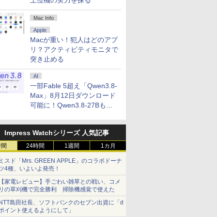
上位機の実力を探る
Mac Info
Apple
Macが重い！犯人はどのアプ
リ？アクティビティモニタで
突き止める
AI
一部Fable 5超え「Qwen3.8-
Max」8月12日ダウンロード
可能に！Qwen3.8-27Bも順
次
Impress Watchシリーズ 人気記事
時間
24時間
1週間
1カ月
ミスド「Mrs. GREEN APPLE」のコラボドーナ
ツ4種、いよいよ発売！
【家電レビュー】手ごわい雑草との戦い、コメ
リの草刈機で完全勝利 掃除機感覚で使えた
NTT島田社長、ソフトバンクのセブン出資に「d
ポイント使えるようにして」