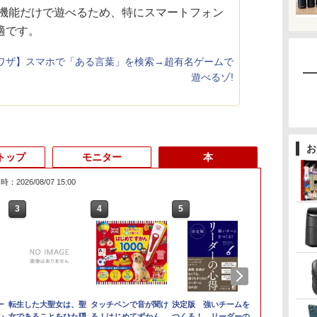
検索機能だけで遊べるため、特にスマートフォン
適です。
e裏ワザ】スマホで「ある言葉」を検索→超有名ゲームで
遊べるゾ!
お
トップ
モニター
本
：2026/08/07 15:00
6
3
3
3
3
4
4
4
4
5
5
5
5
6
6
6
【P10倍】&【
2倍
ポ
ー
中古パソコン 一体型
Win11搭載 ノートパソ
【初心者向けコスパ最
転生した大聖女は、聖
★2026新登場！
中古ノートパソコン
＼メーカー5年保証／
タッチペンで音が聞け
【★最大100%ポイン
【 中古 】 NEC
ゲーミングモニター
決定版 強いチームを
2K液晶 13.5
Philips｜
九条の大罪（1
Windows 1
応
ソ
シ
NEC LAVIE Home All-
コン 超小型ノートPC
強】黒/白 モニター
女であることをひた隠
office2024＼2年保証／
Webカメラ内蔵 HP
【最短即日発送】【新
る！はじめてずかん
ト】【Win11正式対応】
VersaPro タイプVX
24.5インチ FHD 240Hz
つくる！ リーダーの
古良品 Micros
液晶ディスプレイ
子書籍】[ 真鍋