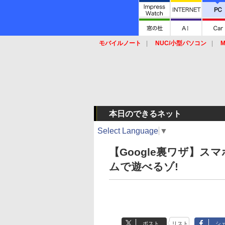
モバイルノート
NUC/小型パソコン
M
SSD
キーボード
マウス
本日のできるネット
Select Language
▼
【Google裏ワザ】
ムで遊べるゾ!
ポスト
リスト
シ