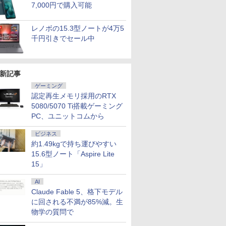
7,000円で購入可能
top4 ブラ
ルhd 高画質 100Hz VA
値段も、妥協しない】
術エクセレンス） [ 高
元！】ゲーミングモニ
VETESA Intel Celeron
定準拠の診療報酬点数
【WEBカメラ+フル
チ ディスプレイ パソ
川 夏哉 ]
G10 / Win
ーミングモニ
かけたがギ
5Hz/4ms)
ノングレア 非光沢 ス
Intel Core i7搭載 NEC
梨秀一郎 ]
ター 27インチ
6500Y メモリー:8GB
表 [ 医学通信社 ]
HD】ノートパソコン
コン PCモニター
コア 卓越性
インチ フルH
ガチャ』で
￥16,800
￥52,999
￥28,600
￥17,936
￥45,980
￥5,060
￥42,800
￥19,240
￥924
￥63,990
￥19,999
￥792
/ 卓越性能
S9A/11
ピーカー内蔵 3年保証
VersaPro Core i7 第4
(240Hz/FHD/1ms/Fast
SSD:1TB最大 15.6イン
中古 12.1インチ
Lenovo L27-4e モニタ
代Core i5-
100%sRG
の仲間達を
レノボの15.3型ノートが4万5
1TB/USB
i5-
ディスプレイ パソコン
世代 メモリ16GB
IPS/HDR10/sRGB131%/4000:1
チ 15.6型 フルHD液晶
SSD1TB メモリ16GB
ー FHD IPS WLED液晶
16GB/ 爆
タッチ式/
元パーティ
千円引きでセール中
B/ 爆速
モニター PCモニター
SSD1TB テンキー 大画
コントラスト比)
テンキー付き 日本語キ
Corei5 第11世代
ノングレア VGA HDMI
PCIE4.0 2
択可能 Ty
と世界に復
-SSD/
フルハイビジョン 液晶
面15.6インチ WiFi
FreeSync&G-Sync対
ーボードwindows11搭
Microsoft Office付き
3年保証
カメラ/ 無線
miniHDM
ぁ！』しま
Fi6/ リ
モニター DT-JF * 安心
Office付き
応) 目に優しい低ブルー
載 office2024付き 初期
Windows11
Office付き
大画面 モ
書籍】
e付き/
延長保証対象 [安心延
Windows11 Office
ライト チルト調整
設定済 IPS広視野角 無
Panasonic Let’s Note
古ノートパ
ワーク UP
新記事
古ノートパ
長保証対象]
DVD HDMI USB3.0中
HDMI2.0×2+DP1.4×1搭
線機能 超軽量 PC パソ
CF-SV1 ノートPC 軽量
パソコン 
ソコン 中
古PC 中古ノートパソ
載 三年保証付き KTC
コン テレワーク応援
薄型 レッツノート パ
込送料無料
ゲーミング
送料無料
コン 中古パソコン
H27F7
ナソニック
即日発送
認定再生メモリ採用のRTX
5080/5070 Ti搭載ゲーミング
PC、ユニットコムから
ビジネス
約1.49kgで持ち運びやすい
15.6型ノート「Aspire Lite
15」
AI
Claude Fable 5、格下モデル
に回される不満が85%減。生
物学の質問で