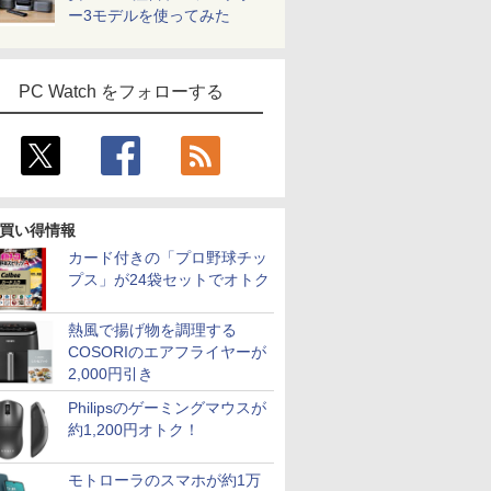
ー3モデルを使ってみた
PC Watch をフォローする
買い得情報
カード付きの「プロ野球チッ
プス」が24袋セットでオトク
7
7
7
8
8
8
9
9
9
10
10
10
熱風で揚げ物を調理する
COSORIのエアフライヤーが
2,000円引き
Philipsのゲーミングマウスが
約1,200円オトク！
30,000円クーポン】【国内生産・公式】 新品 NEC デスクトップパソコン office付き LAVIE D
インチ 中
フィリップス
7） 【電
【公式限定2年保証】
【全品最大2500円OFF
冠動脈疾患の手術（第3
【1,000円クーポン＋ポ
【ランキング1位！】新
診療点数早見表 2026年
【1500円OFFクーポ
【短納期】【公式・直
異世界居酒屋「のぶ」
良品 フルHD
【120Hz 
信じていた
モトローラのスマホが約1万
1 Home Core i5-14500 メモリ 16GB可能 1TB SSD可能 24インチ モニター可能 1年保証 送
oft
(23.8
昌平 ]
モニター 27インチ フ
クーポン】【性能も、
巻） （心臓血管外科手
イント最大31.5%還
品 ノートパソコン
度版 ［医科］2026年改
ン】【やや訳有】
販】 モニター 27イン
(22) 【電子書籍】[ 蝉
チ HP Pro
グ タッチ
ンジョン奥