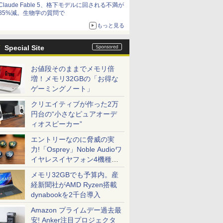
Claude Fable 5、格下モデルに回される不満が
85%減。生物学の質問で
もっと見る
Special Site
お値段そのままでメモリ倍
増！メモリ32GBの「お得な
ゲーミングノート」
クリエイティブが作った2万
円台の“小さなピュアオーデ
ィオスピーカー”
エントリーなのに脅威の実
力!「Osprey」Noble Audioワ
イヤレスイヤフォン4機種を
一気に聴く
メモリ32GBでも予算内。産
経新聞社がAMD Ryzen搭載
dynabookを2千台導入
Amazon プライムデー過去最
安! Anker注目プロジェクタ