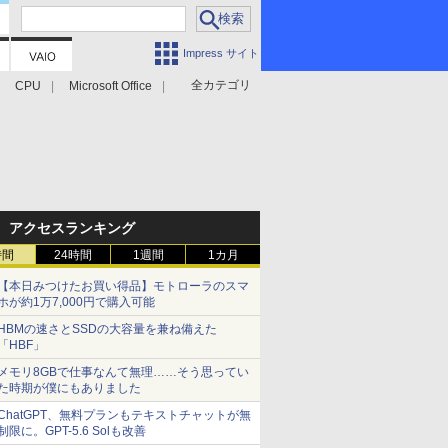
Impress サイト
全カテゴリ
CPU
Microsoft Office
アクセスランキング
時間
24時間
1週間
1カ月
【本日みつけたお買い得品】モトローラのスマ
ホが約1万7,000円で購入可能
HBMの速さとSSDの大容量を兼ね備えた
「HBF」
メモリ8GBで仕事なんて無理……そう思ってい
た時期が僕にもありました
ChatGPT、無料プランもテキストチャットが無
制限に。GPT-5.6 Solも改善