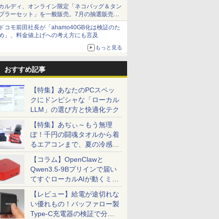
カルディ、オンライン限定「ネコバッグ＆タン
ブラーセット」を一般販売。7月の抽選販売の
当選無効分
ドコモ前田社長が「ahamo40GB化は検証のた
め」、料金値上げへの考え方にも言及
もっと見る
おすすめ記事
【特集】あなたのPCスペッ
クにドンピシャな「ローカル
LLM」の選び方と快適化テク
【特集】あぢぃ～もう無理
ぽ！千円の闘魂タオルから着
るエアコンまで、夏の冷感グ
ッズ一挙紹介
【コラム】OpenClawと
Qwen3.5-9Bプリインで届い
てすぐローカルAIが動くミニ
PC「SER9 Pro」
【レビュー】給電が途切れな
い優れもの！バッファロー製
Type-C充電器の検証で分か