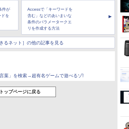
トゥースHi-Fi 最大
Basic)
36時間再生
36時間再生 ぶるーと
条件が
Accessで「キーワードを
ゅーす コードレス
ENCノイズキャンセ
ードを
含む」などのあいまいな
▲
リング 自動ペアリン
条件のパラメータークエ
グ Type-C充電 マイ
リを作成する方法
ク付き 防水 タッチ式
音量調整 スポーツ/通
勤/通学/WEB会議(ホ
きるネット］の他の記事を見る
ワイト)
ある言葉」を検索→超有名ゲームで遊べるゾ!
トップページに戻る