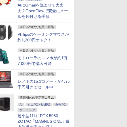
AIにGmailを読ませて大丈
夫？OpenClawで安全にメー
ルを片付ける手順
本日みつけたお買い得品
Philipsのゲーミングマウスが
約1,200円オトク！
本日みつけたお買い得品
モトローラのスマホが約1万
7,000円で購入可能
本日みつけたお買い得品
レノボの15.3型ノートが4万5
千円引きでセール中
西川和久の不定期コラム
AI
ミニPC・UMPC
自作PC
ゲーミング
超小型11LにRTX 5080！
ZOTAC「MAGNUS ONE」最