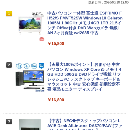
更新日時：2026/08/10 12:00
超得5,000円OFF&P10倍｜高性能Core i5
中古パソコン 一体型 富士通 ESPRIMO F
1
1
第10世代｜新生活応援 豪華特典付き｜最
H52/S FMVF52SW Windows10 Celeron
大180日保証｜中古ノートパソコン Wind
1005M 1.90GHz メモリ4GB 1TB 21.5イ
ows11 office付き ｜中古ノートパソコン
ンチ Office付き DVD Webカメラ 無線L
15.6 テンキー付き｜中古ノートパソコン
AN 3ヶ月保証 wd2685 中古
第10世代｜ノートパソコン｜PC｜中古パ
ソコン｜パソコン｜中古PC
￥15,800
￥39,800
【★最大100%ポイント】おまかせ 中古
2
パソコン Windows XP Core i5 メモリ 4
MS Office 2024 H&B 搭載｜Microsoft S
GB HDD 500GB DVDドライブ搭載 リフ
2
urface Book 2 中古｜中古ノートパソコ
レッシュPC デスクトップ キーボード＆
ン Windows11 Office付 13.5型｜Core i
マウスセット 中古 安心保証 初期設定不
5 第8世代 メモリ 8GB SSD 256GB｜WE
要 液晶モニター ディスプレイ
Bカメラ 無線 Wi-Fi 顔認証 USB-C 純正
キーボード付属 サーフェス サーフェイス
￥16,800
ノートパソコン
￥39,800
【中古】NEC◆デスクトップパソコン L
3
AVIE Desk All-in-one DA370/FAW [ファ