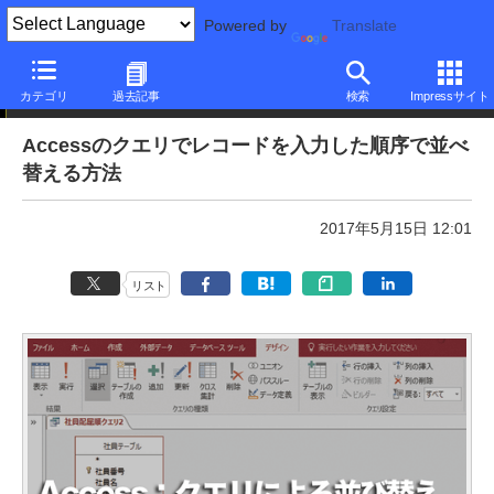
Powered by
Translate
本日のできるネット
カテゴリ
過去記事
検索
Impressサイト
Accessのクエリでレコードを入力した順序で並べ
替える方法
2017年5月15日 12:01
リスト