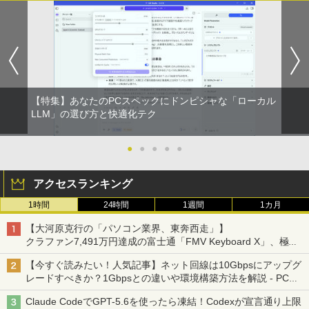
【特集】あなたのPCスペックにドンピシャな「ローカル
LLM」の選び方と快適化テク
●
●
●
●
●
アクセスランキング
1時間
24時間
1週間
1カ月
【大河原克行の「パソコン業界、東奔西走」】
クラファン7,491万円達成の富士通「FMV Keyboard X」、極限
の静音化を追求
【今すぐ読みたい！人気記事】ネット回線は10Gbpsにアップグ
レードすべきか？1Gbpsとの違いや環境構築方法を解説 - PC
Watch
Claude CodeでGPT-5.6を使ったら凍結！Codexが宣言通り上限