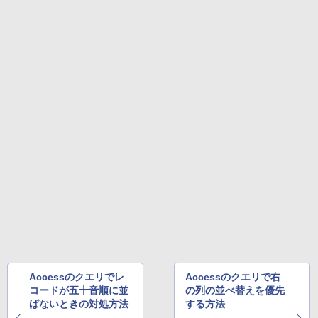
11 [21.5型液晶ディスプレイ/1920×1080/
￥250
HDMI、D-Sub/スピーカー：あり/5年間
￥9,900
￥14,990
￥832
￥1,117
フル保証]
￥9,880
地球の歩き方 スター・ウォーズ [ 地球
4
【2026年アップグレード版】AOKIMI ワイヤ
見知らぬ糸
HUNTER×HUNTER モノクロ版 39 (ジャンプ
の歩き方編集室 ]
レスイヤホン bluetooth イヤホン V12 小型
コミックスDIGITAL)
【Amazon.co.jp限定】 伊藤園 磨かれて、澄
軽量 ブルートゥースHi-Fi 最大36時間再生 ぶ
みきった日本の水 2L 8本 ラベルレス [ ケース
￥250
【IPSパネル/フレームレス】 液晶モニタ
￥2,750
4
るーとゅーす コードレス ENCノイズキャン
] [ 水 ] [ ペットボトル ] [ 箱買い ] [ ストック
￥572
ー 27インチ PS5 対応 フルHD スピーカ
セリング 自動ペアリング Type-C充電 マイク
] [ 水分補給 ]
ー 内蔵 VESA 対応 リフレッシュレート 1
付き 防水 タッチ式音量調整 スポーツ/通勤/通
00Hz HDMI RGB JAPANNEXT JN-IPS27
学/WEB会議(ホワイト)
￥998
1FHD 27型 JNIPS271FHD ジャパンネク
スト モニター ディスプレイ 液晶 液晶デ
On My Road (Stadium ver.)
スーパーの裏でヤニ吸うふたり 9巻 (デジタル
VI/NYL #030 Kis-My-Ft2 [ VI/NYL編集部
5
￥1,964
ィスプレイ PS3 PS4 Switch
版ビッグガンガンコミックス)
]
by Amazon 炭酸水 ラベルレス 500ml ×24本
￥250
￥19,800
強炭酸水 ペットボトル 500ミリリットル (Sm
￥810
￥2,200
Xiaomi シャオミ REDMI Buds 8 Lite ワイヤ
art Basic)
レスイヤホン Bluetooth 5.4 ノイズキャンセ
リング ANC 36時間再生
￥1,625
ゲーミングモニター 24.5インチ 200Hz /
5
￥3,480
165Hz / 144Hz モニター 1ms pcモニタ
ー 1920*1080 FHD HDR パソコン モニタ
Accessのクエリでレ
Accessのクエリで右
ー 非光沢 IPS VESA Freesync スピーカ
コードが五十音順に並
の列の並べ替えを優先
ー内蔵 cocopar HG-245HCW [1+1年保
ばないときの対処方法
する方法
証]