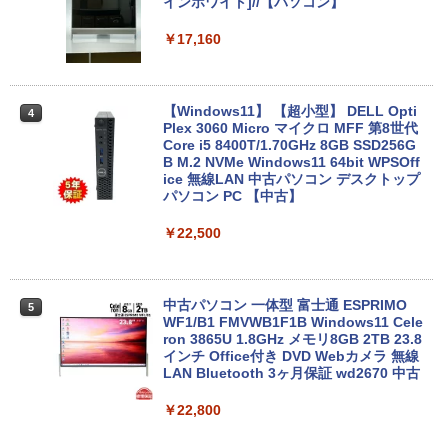
インホワイト]//【パソコン】
【★最大100%ポイント】【新生活応援・
3
2026】【Office 2024 H&B】【WEBカメ
￥17,160
ラ×テンキー】富士通 LIFEBOOK A5510/
Core i5-10210U/メモリ: 8GB/16GB/32G
B/SSD:256GB/512GB/1TB/Wi-fi/Blueto
oth/15.6型/HDMI/USB3.2/パソコン 中古
【Windows11】 【超小型】 DELL Opti
4
PC 中古ノートパソコン Windows11
Plex 3060 Micro マイクロ MFF 第8世代
Core i5 8400T/1.70GHz 8GB SSD256G
￥36,800
B M.2 NVMe Windows11 64bit WPSOff
ice 無線LAN 中古パソコン デスクトップ
パソコン PC 【中古】
中古ノートパソコン Lenovo ThinkPad
￥22,500
4
T14 第10世代 Core i5 Windows11 Pro
Office 2024付き メモリ16GB SSD512G
B/1TB選択可 14型 軽量 モバイル ビジネ
ス 在宅勤務 学生向け
中古パソコン 一体型 富士通 ESPRIMO
5
WF1/B1 FMVWB1F1B Windows11 Cele
￥34,980
ron 3865U 1.8GHz メモリ8GB 2TB 23.8
インチ Office付き DVD Webカメラ 無線
LAN Bluetooth 3ヶ月保証 wd2670 中古
【6,000円クーポンOFF】 ノートパソコ
￥22,800
5
ン 15.6インチ ノートPC Intel N95 12GB
メモリ 512GB SSD 大容量バッテリー Wi