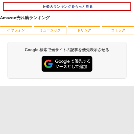
ndows11 USB3.2 Type-C FHD パソコン
楽天ランキングをもっと見る
静音 office デスクトップ オフィス pc テ
ンキー付 軽量 日本語キーボード BMAX
Amazon売れ筋ランキング
X15pro
￥52,900
イヤフォン
ミュージック
ドリンク
コミック
【エントリーで最大全額ポイント還元｜
おいしい！イラストレッスン クレパス
1
1
8/11まで】 PHILIPS｜フィリップス USB
で描きました [ momo ]
-C接続 PCモニター ブラック 24E1N130
0A/11 [23.8型 /フルHD(1920×1080) /ワ
￥1,518
Google 検索で当サイトの記事を優先表示させる
Anker Soundcore P40i オフホワイト
BRUCE WAYNE feat. Flo Milli, ATL Jacob
by Amazon 天然水 ラベルレス 500ml ×24本
薬屋のひとりごと 17巻 (デジタル版ビッグガ
イド /100Hz]
[Explicit]
富士山の天然水 バナジウム含有 水 ミネラル
ンガンコミックス)
ウォーター ペットボトル 静岡県産 500ミリリ
￥7,990
￥19,620
ットル (Smart Basic)
￥250
￥770
80代になるとたいていボケるか死ぬ。70
2
￥1,380
代は神様から与えられた特別な時間 （幻
冬舎新書） [ 林真理子 ]
Philips｜フィリップス 液晶ディスプレ
2
Anker Soundcore P31i ブラック
BRUCE WAYNE feat. Flo Milli, ATL Jacob
ONE PIECE モノクロ版 115 (ジャンプコミッ
イ(23.8型/IPS/FullHD 1920×1080/100H
[Explicit]
クスDIGITAL)
【Amazon.co.jp限定】 い・ろ・は・す 2L P
z/1ms)(ブラック) 24E1N1300A/11
￥1,034
ET ラベルレス ×8本
￥5,990
￥250
￥594
￥19,620
￥1,112
[9月上旬より発送予定][新品]ちいかわ な
3
んか小さくてかわいいやつ (1-8巻 最新
Anker Soundcore Liberty 5 ミッドナイトブ
On My Road (Stadium ver.)
異世界居酒屋「のぶ」(22) (角川コミックス・
刊) 全巻セット [入荷予約]
フィリップス（ディスプレイ） 221S9A/
3
ラック
エース)
by Amazon 天然水ラベルレス 2L×9本