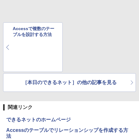
Xiaomi シャオミ REDMI Buds 8 Lite ワイヤ
￥9,800
￥2,009
年保証 安い 激安 オフィス業務 事務作業
レスイヤホン Bluetooth 5.4 ノイズキャンセ
デスクワーク 動画視聴 おしゃれ 本体の
リング ANC 36時間再生
み
￥3,480
【期間限定10%OFFクーポン 8/12 10時
5
￥45,700
まで】 ゲーミングモニター 24.5インチ F
Accessで複数のテー
HD 240Hz 1ms Fast IPSパネル HDMI2.0
ブルを設計する方法
×1 DP1.4×1 Adaptive Sync対応 フリッ
カーフリー ブルーライトカット モニター
★レノボ / Lenovo ThinkCentre M70q
ディスプレイ MAXZEN MGM25IC04-F2
5
Tiny Gen 5 12TES7DK00 (Windows 11
40
Pro/インテル Core i5 14500T/メモリ:16
GB/SSD:256GB)【デスクトップパソコ
￥12,980
ン】【送料無料】
￥139,500
［本日のできるネット］の他の記事を見る
関連リンク
できるネットのホームページ
Accessのテーブルでリレーションシップを作成する方
法