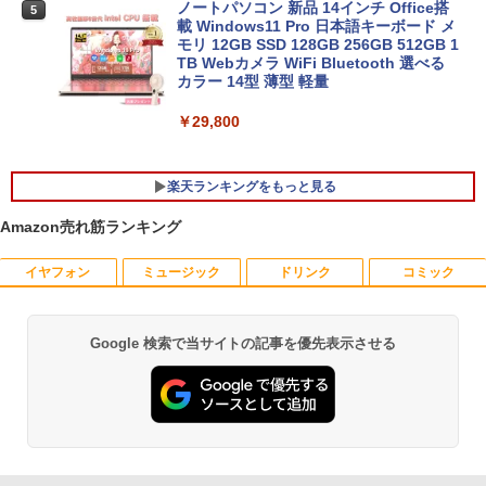
ノートパソコン 新品 14インチ Office搭
5
載 Windows11 Pro 日本語キーボード メ
モリ 12GB SSD 128GB 256GB 512GB 1
TB Webカメラ WiFi Bluetooth 選べる
カラー 14型 薄型 軽量
￥29,800
楽天ランキングをもっと見る
Amazon売れ筋ランキング
イヤフォン
ミュージック
ドリンク
コミック
R309-Apple Mac mini A1347 1点 MacO
【中古良品】【安心保証】Princeton 21.
YOGAポーズの教科書 [ 綿本彰 ]
1
1
1
S Catalina 10.15.7/CPU Core i5-4260U/
5型ワイドカラー液晶ディスプレイ PTF
メモリ 4GB/SATA 500GB intel HD Grap
WDE-22W / PTFBDE-22W ブラック/ ホ
￥2,090
hics 5000 1536MB グラフィックス搭載
ワイト色 スピーカー搭載 プリンストン
Google 検索で当サイトの記事を優先表示させる
Anker Soundcore P40i オフホワイト
BRUCE WAYNE feat. Flo Milli, ATL Jacob
【Amazon.co.jp限定】 い・ろ・は・す 2L P
薬屋のひとりごと 17巻 (デジタル版ビッグガ
★送料無料【中古動作品】
[Explicit]
ET ラベルレス ×8本
ンガンコミックス)
￥4,050
￥7,990
￥6,480
￥250
￥1,112
￥770
ザ・ファブル 全巻セット(1-22巻セット)
2
（ヤンマガKCスペシャル） [ 南勝久 ]
アースドリームス 厳選おまかせモニター
2
中古パソコン | NEC | Mate MRL36L-5 |
21.5型〜27型ワイド 【HDMI対応 / FULL
2