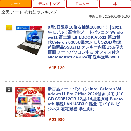
ノート
デスクトップ
モニター
本
楽天 ノート 売れ筋ランキング
更新日時：2026/08/09 16:00
8月5日限定10倍＆抽選10000P！｜2021
1
年モデル！高性能ノートパソコン Windo
ws11 富士通 LIFEBOOK A5511 第11世
代Celeron 6305U最大メモリ32GB 秒速
起動新品SSD2TB テンキー内蔵 15.6型大
画面 ノートパソコン中古 オフィス付き
Microsoftoffice2024可 送料無料 WIFI
￥15,120
新古品ノートパソコン Intel Celeron Wi
2
ndows11 Pro Office 2024付き メモリ16
GB SSD512GB 12型/14型選択可 Blueto
oth 無線LAN USB3.0 軽量 モバイル ビ
ジネス 在宅勤務 学生向け
￥21,980