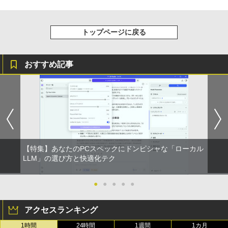
トップページに戻る
おすすめ記事
【特集】あなたのPCスペックにドンピシャな「ローカル
LLM」の選び方と快適化テク
●
●
●
●
●
アクセスランキング
1時間
24時間
1週間
1カ月