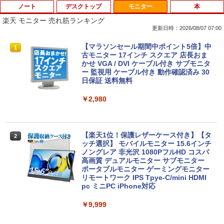
ノート
デスクトップ
モニター
本
楽天 モニター 売れ筋ランキング
更新日時：2026/08/07 07:00
タブレットPC Microsoft Surface Pro 5/
ポイント10倍 中古パソコン デスクトッ
【マラソンセール期間中ポイント5倍】中
1
1
1
7+ 12.3インチ メモリ 8GB SSD256GB
プパソコン Windows 11【Office付】
古モニター 17インチ スクエア 店長おま
第7世代Core-i5 2.6GHz 2K解像度 2736
【Windows 11 Pro 64Bit搭載】DELL O
かせ VGA / DVI ケーブル付き サブモニタ
x 1824 タッチパネル Office付き/カメラ/
ptiplexシリーズ Core i5搭載/4G/新品SS
ー 監視用 ケーブル付き 動作確認済み 30
HDMI / Windows 11 Pro 中古タブレット
D 120GB/DVD-ROM/送料無料【オプショ
日保証 送料無料
PC /ノートパソコン 2in1 中古 タブレッ
ン色々有】
ト WIFI Bluetooth
￥2,980
￥24,800
￥29,800
【楽天1位！保護レザーケース付き】【タ
2
【エントリーでポイント100％還元のチ
ッチ選択】 モバイルモニター 15.6インチ
2
【マラソンセール期間中ポイント5倍】中
ャンス】GMKtec ミニpc G3 Pro Intel C
ノングレア 非光沢 1080PフルHD コスパ
2
古ノートパソコン 第11世代 Core i5 メモ
ore i3 10110U 16GB DDR4 64GBまで増
高画質 デュアルモニター サブモニター
リ16GB M.2 SSD256GB 13.3インチ フ
設 512GB SSD M.2 2242 最大8TB Wind
ポータブルモニター ゲーミングモニター
ルHD ノングレア Webカメラ 無線LAN
ows11 Pro mini pc 4.1GHz WIFI6 BT5.
リモートワーク IPS Tpye-C/mini HDMI
Wi-Fi Bluetooth Windows11 東芝 dyna
2 小型PC VESA対応 ミニパソコン 2画面
pc ミニPC iPhone対応
book G83/HS 初期設定済 すぐ使える 90
高性能 みにpc nucbox 省エネ デスクト
日保証 送料無料
ップPC
￥9,999
￥29,980
￥66,248