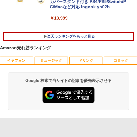
カバースタンド付き PS4/PS5/Switch/P
C/Macなど対応 Ingnok yn02b
中古 HP EliteBook 840 G8 Core i5 1145
5
G7 第11世代CPU メモリ16GB SSD256G
B 14インチ フルHD Windows11 Pro 4Q
￥13,999
8U2EC#ABJ 1年保証 Bランク ノートパ
ソコン【CA】 ノートpc 中古ノートパソ
コン 16gbメモリ 256gb ssd windows1
楽天ランキングをもっと見る
1プロ ノートPC14型 hpノートパソコン1
4型
Amazon売れ筋ランキング
￥47,800
イヤフォン
ミュージック
ドリンク
コミック
独身貴族は異世界を謳歌する 〜結婚し
1
ない男の優雅なおひとりさまライフ〜
（8） 【電子書籍】[ 駒鳥ひわ ]
Google 検索で当サイトの記事を優先表示させる
Anker Soundcore P40i オフホワイト
BRUCE WAYNE feat. Flo Milli, ATL Jacob
【Amazon.co.jp限定】 い・ろ・は・す 2L P
薬屋のひとりごと 17巻 (デジタル版ビッグガ
￥792
[Explicit]
ET ラベルレス ×8本
ンガンコミックス)
￥7,990
￥250
￥1,112
￥770
異世界魔王と召喚少女の奴隷魔術（30）
2
【電子書籍】[ 福田直叶 ]
Anker Soundcore P31i ブラック
BRUCE WAYNE feat. Flo Milli, ATL Jacob
by Amazon 天然水 ラベルレス 500ml ×24本
異世界居酒屋「のぶ」(22) (角川コミックス・
￥792
[Explicit]
富士山の天然水 バナジウム含有 水 ミネラル
エース)
ウォーター ペットボトル 静岡県産 500ミリリ
￥5,990
ットル (Smart Basic)