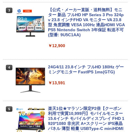
【公式・メーカー直販・送料無料】モニ
3
ター 新品 フルHD HP Series 3 Pro 324p
【マラソン値引中！ 当日出荷！】ノート
[VETESA正規販売店]デスクトップパソ
v 23.8 インチFHD VA モニター VA 23.8
3
3
パソコン 新品 15.6インチ パソコン ノー
コン PC 一体型 新品 Windows11 27型 C
型 角度調整 VESA 100Hz 液晶HDMI VGA
トPC CPU Intel Pentium GOLD 6500Y
ore i7 第4世代 Office付き メモリ16GB
PS5 Nintendo Switch 3年保証 転送不可
メモリ12GB SSD 256GB 15インチ フル
SSD512GB 初期設定済 ホワイト ブラッ
(型番: 9U5C1AA)
HD HDMI USB3.0 WEBカメラ 無線LAN
ク
Wifi Windows11 office JIS 日本語キー
￥12,900
ボード 新生活 事務 学生 初心者 NC15J
￥69,800
￥32,800
24G4/11 23.8インチ フルHD 180Hz ゲー
4
GMKtec GMK-K8 PLUS-32/1T-W11Pro
ミングモニター FastIPS 1ms(GTG)
4
(8845HS)
【マラソンセール期間中ポイント5倍】中
￥13,591
4
古ノートパソコン 第8世代 Core i5 メモ
￥124,800
リ8GB SSD512GB 15.6インチ WXGA テ
ンキー Webカメラ 無線LAN Wi-Fi Wind
ows11 Lenovo ThinkPad L580 初期設
定済 すぐ使える 90日保証 送料無料
楽天1位★マラソン限定P2倍【クーポン
5
デスクトップPC Ryzen7 5700G メモリ1
利用で実質10,999円】モバイルモニター
5
￥32,980
6GB SSD1TB B550 グラボなし
15.6インチ モバイルディスプレイ FHD 1
920*1080 非光沢 A+スクリーン IPS液晶
パネル 薄型 軽量 USBType-C miniHDMI
￥148,700