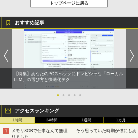
トップページに戻る
おすすめ記事
【特集】あなたのPCスペックにドンピシャな「ローカル
LLM」の選び方と快適化テク
●
●
●
●
●
アクセスランキング
1時間
24時間
1週間
1カ月
メモリ8GBで仕事なんて無理……そう思っていた時期が僕にもあ
りました