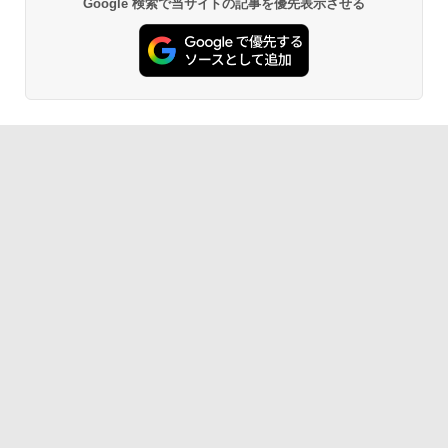
DELL Latitude 3500｜中古パソコン 中
Pro NEC Mate MKH29B-9 Core i7 16G
￥11,480
Google 検索で当サイトの記事を優先表示させる
Anker Soundcore P40i オフホワイト
BRUCE WAYNE feat. Flo Milli, ATL Jacob
by Amazon 天然水 ラベルレス 500ml ×24本
薬屋のひとりごと 17巻 (デジタル版ビッグガ
古 ノートパソコン 無線 15.6インチ HD
B 中古 パソコン デスクトップパソコン
[Explicit]
富士山の天然水 バナジウム含有 水 ミネラル
ンガンコミックス)
テンキー WEBカメラ Bluetooth HDMI
ウォーター ペットボトル 静岡県産 500ミリリ
￥7,990
タイプC｜Word Excel PowerPoint
￥84,000
ットル (Smart Basic)
￥250
￥770
￥33,800
￥1,380
Anker Soundcore P31i ブラック
BRUCE WAYNE feat. Flo Milli, ATL Jacob
異世界居酒屋「のぶ」(22) (角川コミックス・
[Explicit]
エース)
【Amazon.co.jp限定】 い・ろ・は・す 2L P
ET ラベルレス ×8本
￥5,990
￥250
￥832
￥1,112
Anker Soundcore Liberty 5 ミッドナイトブ
On My Road (Stadium ver.)
ONE PIECE モノクロ版 115 (ジャンプコミッ
ラック
クスDIGITAL)
by Amazon 天然水ラベルレス 2L×9本
￥250
￥14,990
￥594
￥1,117
【2026年アップグレード版】AOKIMI ワイヤ
On My Road (Stadium ver.)
HUNTER×HUNTER モノクロ版 39 (ジャンプ
レスイヤホン bluetooth イヤホン V12 小型
コミックスDIGITAL)
by Amazon 炭酸水 ラベルレス 500ml ×24本
軽量 ブルートゥースHi-Fi 最大36時間再生 ぶ
強炭酸水 ペットボトル 500ミリリットル (Sm
￥250
るーとゅーす コードレス ENCノイズキャン
art Basic)
￥572