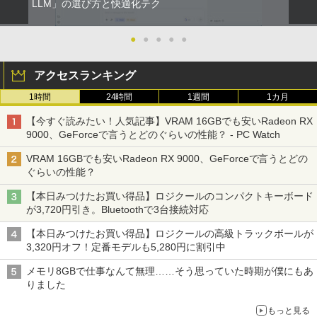
LLM」の選び方と快適化テク
●
●
●
●
●
アクセスランキング
1時間
24時間
1週間
1カ月
【今すぐ読みたい！人気記事】VRAM 16GBでも安いRadeon RX
9000、GeForceで言うとどのぐらいの性能？ - PC Watch
VRAM 16GBでも安いRadeon RX 9000、GeForceで言うとどの
ぐらいの性能？
【本日みつけたお買い得品】ロジクールのコンパクトキーボード
が3,720円引き。Bluetoothで3台接続対応
【本日みつけたお買い得品】ロジクールの高級トラックボールが
3,320円オフ！定番モデルも5,280円に割引中
メモリ8GBで仕事なんて無理……そう思っていた時期が僕にもあ
りました
もっと見る