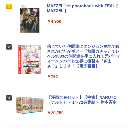
【★最大100%ポイント】【新生活応援・
中古パソコン | Dell | OptiPlex 3070 SFF
引き出し付きモニター台(NM01 ミドルブ
MAZZEL 1st photobook with ZEAL [
1
1
1
1
2026】【Office 2019 H&B】富士通 MU
| Windows11 | デスクトップ | 一年保証 |
ラウン) 【玄関先迄納品】 ニトリ
MAZZEL ]
937/Celeron 3865U/メモリ:4GB/8GB/S
第9世代 | Core i5 9500 3.0(〜最大4.4)G
SD:128GB/256GB/512GB/1TB/13.3型/
Hz | MEM:8GB | SSD:512GB(新品) | DV
￥2,990
￥4,950
フルHD/wifi/HDMI/USB3.0/中古 ノート
Dマルチ | 無線LAN:なし | Win11Pro64Bi
パソコン/モバイルPC/Windows11
t | VGA追加モデル
￥9,999
￥34,980
【超特価】厳選大手メーカー 液晶モニタ
信じていた仲間達にダンジョン奥地で殺
2
2
ー シークレット 22-23型ワイド フルHD
されかけたがギフト『無限ガチャ』でレ
（1920x1080） HDMI指定可 ノングレア
ベル9999の仲間達を手に入れて元パーテ
EIZO IIYAMA 三菱 富士通 NEC IO-DATA
ィーメンバーと世界に復讐＆『ざま
LTE対応 中古美品 / タッチ 10.5インチ M
【エントリーでポイント100％還元チャ
2
2
Dell HP PHILIPS等 液晶ディスプレイ
ぁ！』します！【電子書籍】
icrosoft Surface GO2 Model.1927 フル
ンス】GMKtec G10 ミニPC【AMD Ryz
【中古】
HD対応WUXGA/ 第8世代CoreM3-8100
en 5 3500U DDR4 16GB 512GB/256GB/
Y/ 8GB/ 爆速NVMe 128GB-SSD/ カメラ/
1T SSD】4C/8T 3.7GHz 64GB 16T拡張
￥792
Wi-Fi6/ Office付きWindows11/ Win11
Windows11 Pro 8K/4K 3画面出力 LAN *
￥4,480
中古ノートパソコン 中古パソコン 中古P
2 WiFi5 Bluetooth5.0 Nucbox みにpc
C タブレット 税込送料無料 即日発送
Ryzen 5 N95/N97/N100/4300U/N150よ
り高性能
【漫画全巻セット】【中古】NARUTO
3
￥20,990
Yoothi 互換品 液晶 15.6インチ N156BG
（ナルト） ＜1〜72巻完結＞ 岸本斉史
3
￥61,999
A-EB3 NT156WHM-N30 NT156WHM-N3
4 NT156WHM-N35 NT156WHM-N40 NT
￥20,750
156WHM-N44 BOE076E 対応 45% NTS
C 60Hz 1920x1080 FullHD IPS LED LC
【期間限定P15倍+最大10%OFFクーポ
3
D 液晶ディスプレイ 修理交換用液晶パネ
ン】 【3年保証】東芝 TOSHIBA DYNAB
HP ProOne 600 G6 AIO 21.5インチ 第1
3