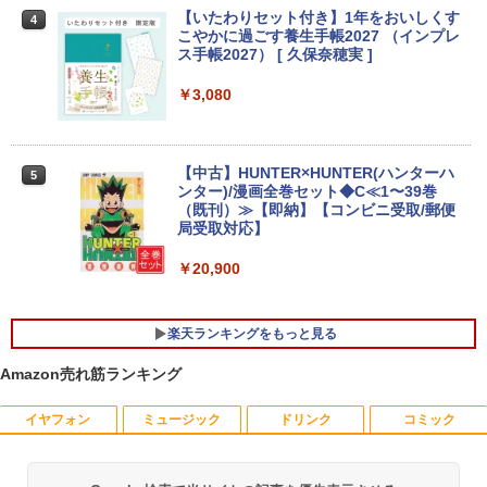
ル
OOK DYNABOOK B65/DN SSD256GB
0世代 Core i5 メモリ16GB Nvme M.2 S
【いたわりセット付き】1年をおいしくす
4
メモリ8GB Core i5 Windows 11 Pro 中
SD 512GB Office付き Webカメラ WiFi
こやかに過ごす養生手帳2027 （インプレ
古 アウトレット 返品 送料無料 中古ノー
Type-C Windows11 一体型 中古パソコ
￥10,000
ス手帳2027） [ 久保奈穂実 ]
トパソコン 中古パソコン ノートパソコン
ン
ノート ノートPC OFFICE付き
￥3,080
￥48,800
￥27,500
【1,000円クーポン＋ポイント最大31.5%
4
還元！】PCモニター 液晶ディスプレイ 2
4インチ VA FHD 1080P フルHD 非光沢
【中古】HUNTER×HUNTER(ハンターハ
5
ディスプレイ（100Hz/VGA/HDMI1.4 ブ
Win11搭載 デスクトップパソコン一体型
4
ンター)/漫画全巻セット◆C≪1〜39巻
ルーライト軽減 フリッカーレス VESA対
超得2,000円OFF&P2倍｜レッツノート｜
デスクトップ新品 Office付き 24型フルH
4
（既刊）≫【即納】【コンビニ受取/郵便
応 Adaptive Sync対応 4000:1コントラ
Microsoft office 2019 H&B付き｜中古
D液晶一体型 デスクトップパソコン Core
局受取対応】
スト チルト調節可 PCモニター KTC H24
ノートパソコン Windows11 office付｜
i7 3615MQ メモリ16GB SSD512GB US
V27
メモリ8GB SSD256GB｜Panasonic Le
B 3.0 無線搭載 初心者向け 初期設定済み
￥20,900
t's note｜中古ノートパソコン 軽量 薄型
テレワーク応援 在宅勤務
｜モバイルPC｜ノートパソコン B5サイ
￥10,143
ズ｜パソコン｜中古パソコン｜中古PC
￥52,999
楽天ランキングをもっと見る
￥29,800
Amazon売れ筋ランキング
液晶ディスプレイ 23インチ ディスプレ
5
イ フィリップス 液晶モニター パソコン
【週末限定999円OFF！】 最新マイクロ
5
モニター ゲーミングモニター PCモニタ
ソフトオフィス2024付き microsoft offi
イヤフォン
ミュージック
ドリンク
コミック
ー 23.8 1920×1080 HDMI D-Sub ブラッ
MS Office 2024 H&B 搭載｜中古ノート
ce付き 中古パソコン 中古 デスクトップ
5
ク スピーカー：なし 24E2N2100/11
パソコン Windows11 Office付｜Core i5
パソコン 最新オフィス 第10世代 国内メ
第8世代 以降 SSD 512GB メモリ 8GB｜
ーカー 安心サポート 高品質 Windows11