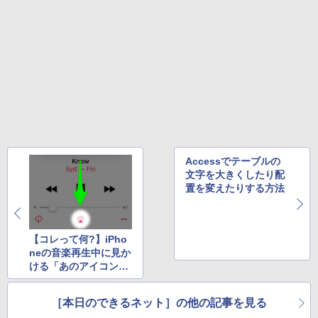
セリング 自動ペアリング Type-C充電 マイク
付き 防水 タッチ式音量調整 スポーツ/通勤/通
￥1,625
学/WEB会議(ホワイト)
BUGS LIFE
スーパーの裏でヤニ吸うふたり 9巻 (デジタル
￥1,964
版ビッグガンガンコミックス)
【Amazon.co.jp限定】 伊藤園 磨かれて、澄
みきった日本の水 2L 8本 ラベルレス [ ケース
￥250
] [ 水 ] [ ペットボトル ] [ 箱買い ] [ ストック
￥810
Xiaomi シャオミ REDMI Buds 8 Lite ワイヤ
] [ 水分補給 ]
レスイヤホン Bluetooth 5.4 ノイズキャンセ
リング ANC 36時間再生
￥998
￥3,480
Accessでテーブルの
文字を大きくしたり配
置を変えたりする方法
【コレって何?】iPho
neの音楽再生中に見か
ける「あのアイコン」
は便利機能の宝庫だっ
た!
［本日のできるネット］の他の記事を見る