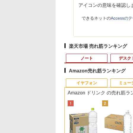
アイコンの意味を確認し
できるネットの
Access
楽天市場 売れ筋ランキング
ノート
デスク
Amazon売れ筋ランキング
10
10
10
10
1
1
1
1
2
2
2
2
イヤフォン
ミュー
Amazon ドリンク の売れ筋
500円OFFクーポ
OGI ミニPC AMD
・オー・データ機
とケロのデイブッ
本日10倍！高性能第10
【マラソン値引中！国
楽天1位★マラソン限
永瀬廉 プレミアム
【即納】中古ノートパ
中古パソコン | NEC |
LED ライティングボー
はじめての世界名作え
富士通 ★中古パソコ
【マラソンセール期
【大特価】中古 NEC
漫画 いしぶみ 原
【テンキー&Wi-
en 組込み V2748
ワイド液晶ディスプ
am and Kero
世代Core i7-10610Uノ
内組立の 新品】デスク
定P2倍【クーポン利用
BOX【初回限定版】
ソコン windows11
Mate MKM30B-4 |
ド 手書き 看板
ほん あかいえほんの
ン・Aランク
中ポイント5倍】中古
VersaPro VKM44X-A
が落ちてくるとき、
】ノートパソコン
ni pc 高性能 長期
23.8型/LCD-
 Book [ 島田ゆか ]
ートパソコン 中古
トップPC デスクトッ
で実質10,999円】モバ
（仮） [ 永瀬廉 ]
office付き 東芝 PB55
Windows11 | デスクト
60x80cm 結婚式 ウェ
おうち（1～40巻）
★FMVD38001
モニター 23.8インチ
PC-VKM44XZGA Co
くらは空を見ていた