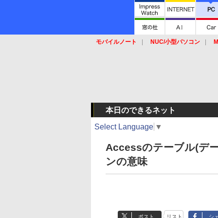
モバイルノート
NUC/小型パソコン
M
SSD
キーボード
マウス
本日のできるネット
Select Language
▼
Accessのテーブル(
ンの意味
ポスト
リスト
シ