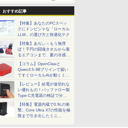
おすすめ記事
【特集】あなたのPCスペッ
クにドンピシャな「ローカル
LLM」の選び方と快適化テク
【特集】あぢぃ～もう無理
ぽ！千円の闘魂タオルから着
るエアコンまで、夏の冷感グ
ッズ一挙紹介
【コラム】OpenClawと
Qwen3.5-9Bプリインで届い
てすぐローカルAIが動くミニ
PC「SER9 Pro」
【レビュー】給電が途切れな
い優れもの！バッファロー製
Type-C充電器の検証で分か
ったこと
【特集】電源内蔵で0.9Lの衝
撃。Core Ultra X7の性能を極
限まで引き出したミニ
PC「GPD BOX」