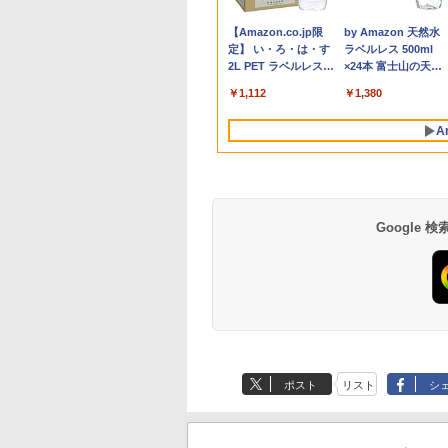
6インチ SSD128GB
稼働8C/16T 最大
1DB
Dynabook G83 超軽量
プ パソコン ビジネス
イルモニター 15.6イン
Intel 第6世代Core i3 初
ップ | 一年保証 | 第8世
ルカムボード カフェ
（0） [ 中脇 初枝 ]
[ESPRIMO D588/T(i5
フルHD IPSパネル ノ
i5 1145G7 第11世代
（一般書 511） [ 
,800
,800
,370
950
￥27,600
￥153,425
￥13,999
￥8,800
￥10,800
￥18,000
￥6,500
￥26,400
￥21,280
￥7,980
￥19,800
￥1,650
8GB Core i3 第
GHz Win11Pro
約779g メモリ最大
第14世代 corei7
チ FHD IPS 薄型軽量
心者向け メモリ4GB
代 | Core i5 8500
店頭ディスプレイ マー
8500 8GB SSD500G
ングレア BenQ
CPU メモリ8GB
テレビ放送編『いし
Anker Soundcore
BRUCE WAYNE feat.
【Amazon.co.jp限
Anker Soundcore
BRUCE WAYNE feat
by Amazon 天然水
 Microsoft
GB+512GB ミニパ
16GB 新品SSD1TB
Windows11 10 SSD
1080P 高画質 プラグア
SSD128GB 15.6インチ
3.0(〜最大4.1)GHz |
カー付属 強化ガラス
Win10Pro64)]
GW2480 HDMI
SSD240GB 15イン
み』 ]
P40i ブラック
Flo Milli, ATL Jacob
定】 い・ろ・は・す
P31i ブラック
Flo Milli, ATL Jacob
ラベルレス 500ml
ice付き
 USB3.2×6
13.3インチ HDMI搭載
1TB メモリ 32GB 1年
ンドプレイ 調整可能ス
HD テンキー付き ノー
MEM:8GB |
光る パネル看板 メニ
DisplayPort VGA 
HD Windows11Hom
[Explicit]
2L PET ラベルレス
[Explicit]
×24本 富士山の天然
dows11 Lenovo
e-C/HDMI/DP 3画
WEBカメラ5GWIFI
保証 安い 激安 ゲーム
タンド搭載 USB-C PD
トPC 日本語キーボー
SSD:512GB(新品) |
ュー 案内板(1年保証
ーカー内蔵 ケーブル
DVD 1年保証 レビュ
￥7,990
￥5,990
×8本
水 バナジウム含有 
nkpad L580 中古ノ
 Wi-Fi 産業機器
Bluetooth内蔵 中古パ
ゲーミングパソコン ゲ
対応 ミニHDMI ノート
ド コスパ
DVD-ROM | 無線LAN:
付)
き 動作確認済み 30日
特典：WPS Office 
￥250
￥1,112
￥250
￥1,380
ミネラルウォーター
パソコン PC パソ
 仕事 エッジ AI
ソコン
ーミングPC 高スペッ
PC スマホ ゲーム機対
あり | Win11Pro64bit
保証 送料無料
ンク パソコン ノー
ペットボトル 静岡県
 中古ノートPC 中
MicrosoftOffice2024
ク 動画視聴 おしゃれ
応 ブラック Ingnok
ソコン エヌイーシー
A
産 500ミリリットル
C SSD1TB メモリ
可 Windows11 送料無
本体のみ
yn02d
古パソコン
(Smart Basic)
GB 中古パソコン レ
料 持ち運び便利
Google
薬屋のひとりごと 17
異世界居酒屋「の
巻 (デジタル版ビッグ
ぶ」(22) (角川コミッ
ガンガンコミックス)
クス・エース)
ポスト
リスト
シ
￥770
￥832