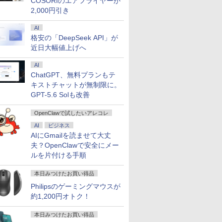
COSORIのエアフライヤーが
2,000円引き
AI
格安の「DeepSeek API」が
近日大幅値上げへ
AI
ChatGPT、無料プランもテ
キストチャットが無制限に。
GPT-5.6 Solも改善
OpenClawで試したいアレコレ
AI
ビジネス
AIにGmailを読ませて大丈
夫？OpenClawで安全にメー
ルを片付ける手順
本日みつけたお買い得品
Philipsのゲーミングマウスが
約1,200円オトク！
本日みつけたお買い得品