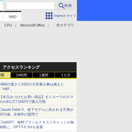
Impress サイト
全カテゴリ
CPU
Microsoft Office
アクセスランキング
時間
24時間
1週間
1カ月
HBMの速さとSSDの大容量を兼ね備えた
「HBF」
【本日みつけたお買い得品】モトローラのスマ
ホが約1万7,000円で購入可能
Claude Fable 5、格下モデルに回される不満が
85%減。生物学の質問で
ChatGPT、無料プランもテキストチャットが無
制限に。GPT-5.6 Solも改善