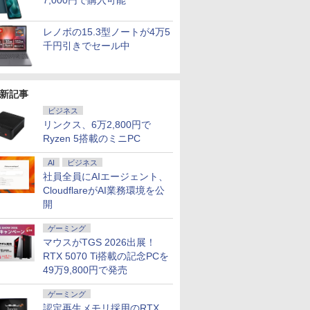
7,000円で購入可能
｜Core
 7640HS
322pe
ゼイ ]
ソコン｜中古ノートパ
3.1Hz mini pc
IPSパネル 非光沢 タッ
コン Windows11
ACEMAGIC ミニpc
パネル 非光沢 タッチ
15.6インチ SSD128GB
安定稼働8C/16T 最大
A241DB
Dynaboo
プ パソコ
イルモニター
￥29,800
￥29,900
￥11,999
￥2,420
￥29,800
￥89,800
￥11,999
￥748
￥21,800
￥52,800
￥12,370
￥4,950
￥27,600
￥153,425
￥13,999
￥8,800
｜中古ノー
ッド
FHDモニタ
ソコン Windows11
Windows11 Pro
チ式/非タッチ式選択可
Office付｜テンキー
AMD R5
式/非タッチ式選択可能
メモリ8GB Core i3 第
4.3GHz Win11Pro
約779g 
第14世代 co
チ FHD I
DDR5
5型 角度調整
office付き｜CPU第8世
12GB+256GB SSD
能 Type-C対応 HDMI
DVD 搭載｜Core i5 第7
7430U【16GB
Type-C対応 HDMI
8世代 Microsoft
16GB+512GB ミニパ
16GB 新品
Windows1
1080P 
レノボの15.3型ノートが4万5
office付き
8GB
 液晶
代｜メモリ8GB
(4TB拡大可能) 4K 静音
デュアルモニター サブ
世代 メモリ 8GB SSD
LPDDR4 512GB SSD
VESA対応 モニター 持
Office付き
ソコン USB3.2×6
13.3インチ
1TB メモリ
ンドプレイ
千円引きでセール中
パソコン
 PCIe3.0
S5
SSD128GB｜
高速熱放散 小型超軽量
モニター 3年保証 ミニ
256GB｜店長厳選
M.2 】 Windows11Pro
ち運び サブディスプレ
Windows11 Lenovo
Type-C/HDMI/DP 3画
WEBカメラ
保証 安い 
タンド搭載 
ー付き｜ノ
SD1TB/最大
保証 転送不
Microsoft office2019
ミニパソコン豊富なイ
PC対応 テレワーク 在
Lenovo ThinkPad
対応 最大4.3GHz mini
イ デュアルモニター テ
Thinkpad L580 中古ノ
面4K Wi-Fi 産業機器
Bluetoo
ゲーミング
対応 ミニH
2F1UT）
搭載｜タブレット型パ
ンターフェース
宅勤務 EVICIV
15.6型 Bluetooth Wi-
pc WiFi6 SSD容量拡大
レワーク ミニPC対応
ートパソコン PC パソ
医療 仕事 エッジ AI
ソコン
ーミングP
PC スマホ
ffice付き
 2.5Gbps
ソコン｜Webカメラ搭
USB3.2/HDMI 2.0×2 高
Fi 無線｜中古 パソコン
可能 小型pc 4K@60Hz
EVICIV
コン 中古ノートPC 中
Microsoft
ク 動画視
応 ブラック 
新記事
コン
 静音 mini
載｜2in1｜ノートパソ
速2.4G/5GWi-Fi BT4.2
中古PC Word Excel
静音 高速熱放散 ミニパ
古PC SSD1TB メモリ
可 Windo
本体のみ
yn02d
ビジネス
 第8世代
1 Pro 4K
コン｜中古パソコン｜
省電力 小型パソコン
ソコン 6C12T BT5.2
16GB 中古パソコン レ
料 持ち運
ltra
パソコン
ノボ
リンクス、6万2,800円で
Ryzen 5搭載のミニPC
AI
ビジネス
社員全員にAIエージェント、
CloudflareがAI業務環境を公
開
ゲーミング
マウスがTGS 2026出展！
RTX 5070 Ti搭載の記念PCを
49万9,800円で発売
ゲーミング
認定再生メモリ採用のRTX