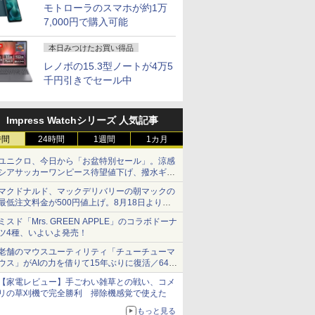
モトローラのスマホが約1万
7,000円で購入可能
本日みつけたお買い得品
レノボの15.3型ノートが4万5
千円引きでセール中
Impress Watchシリーズ 人気記事
時間
24時間
1週間
1カ月
ユニクロ、今日から「お盆特別セール」。涼感
シアサッカーワンピース待望値下げ、撥水ギア
ショーツは1990円に
マクドナルド、マックデリバリーの朝マックの
最低注文料金が500円値上げ。8月18日より
1,500円から受付
ミスド「Mrs. GREEN APPLE」のコラボドーナ
ツ4種、いよいよ発売！
老舗のマウスユーティリティ「チューチューマ
ウス」がAIの力を借りて15年ぶりに復活／64bit
化、Windows 10/11、「Chrome」も走り回
【家電レビュー】手ごわい雑草との戦い、コメ
る。復活記念で2026年末まで500円
リの草刈機で完全勝利 掃除機感覚で使えた
もっと見る