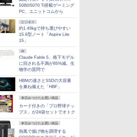
5080/5070 Ti搭載ゲーミング
PC、ユニットコムから
ビジネス
約1.49kgで持ち運びやすい
15.6型ノート「Aspire Lite
15」
AI
Claude Fable 5、格下モデル
に回される不満が85%減。生
物学の質問で
HBMの速さとSSDの大容量
を兼ね備えた「HBF」
本日みつけたお買い得品
カード付きの「プロ野球チッ
プス」が24袋セットでオトク
本日みつけたお買い得品
熱風で揚げ物を調理する