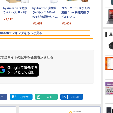
￥1,980
-
広島
H&B】HP デスクトップ
ルHD ノングレア 非光
性能第7世代Core i5-
型 1920*1080 FHD ポー
超高性能 第10世代
R2544初登場
Core i3 1005G1 第10
コン 新品 Office付き
1920×1080 （フル
最大180日保証
AMD Ryzen 5
Series 3 Pro 
ブレット・リン
￥49,800
￥9,999
￥16,500
￥8,980
￥25,990
￥33,800
￥6,600
￥39,800
￥46,980
￥5,300
￥19,800
￥91,999
￥11,280
￥1,980
B
ぶ
PC＋24型モニターセッ
沢 ブルーライトカット
7300U カメラ内蔵 メモ
タブルモニター IPS液晶
Core i5-10210u/ 8GB/
8GB+256GB 4TB拡張
世代CPU メモリ12GB
インテル Core i3-
HD） 16:9 IPSパネル
i3 第8世代
6コア12スレ
21.45インチ
.
Anker Soundcore
On My Road
by Amazon 天然水
【2026年アップグレ
On My Road
by Amazon 炭酸水
Xiaomi シャオミ
BUGS LIFE
コカ・コーラ やかんの
チ
ト/第8世代 Core i7/メモ
HDMI VGA スピーカー
リ最大16GB SSD1TB
パネル 薄型 軽量 持ち運
爆速256GB-SSD/ カメ
可 mini pc
SSD480GB 15インチ
2350M~i5-13500H i7-
LEDバックライト付 非
トパソコン
MAX5.0GHz 
ー IPS 21.
Liberty 5 ミッドナイ
(Stadium ver.)
ラベルレス 2L×9本
ード版】AOKIMI ワ
(Stadium ver.)
ラベルレス 500ml
REDMI Buds 8 Lite ワ
麦茶 from 爽健美茶 ラ
スピ
e
リ:8GB/16GB/32GB/SSD:256GB/512GB/1TB/DVD/USB
内蔵 ヘッドホン端子
薄い軽い FHD液晶
び 壁掛けに対応
ラ/ 無線Wi-Fi6/ Office
Windows11 Pro 動作
フルHD Windows11
10870H Windows11
光沢 ノングレア 液晶
Windows11 
32GB/最大12
VESA 100Hz
￥250
トブラック
イヤレスイヤホン
×24本 強炭酸水 ペッ
イヤレスイヤホン
ベルレス
付
ー
3.0/Wifi/無線キーボード
VESA対応 テレワーク
type-C WIFI
Switch/PS3/PS4/PS5/Xbox
付き/ Win11【中古ノー
より高速 4K×3画面出
Home WEBカメラ 無
SSD 256GB~1TB メモ
ディスプレイ ディスプ
｜中古ノート
Radeon 760M
HDMI VGA P
￥250
￥1,117
￥250
水
bluetooth イヤホン
トボトル 500ミリリ
Bluetooth 5.4 ノイズ
650mlPET×24本
Bラ
&マウス/USBメモ
在宅勤務 法人向け オ
Bluetooth 中古ノート
One/PC/スマ
トパソコン 中古パソコ
力 ミニパソコン
線LAN テンキー 1年保
リ 8~16GB デスクトッ
レイポート VGA【中
15.6 テンキ
M.2 2280 S
Switch 3年
￥14,990
￥1,964
￥1,625
￥3,480
￥2,009
V12 小型軽量 ブルー
ットル (Smart
キャンセリング ANC
トパ
リ/Windows11/中古 パ
フィス TERRA 2441W
パソコン Office付き
ホ/USBType-C/標準
ン 中古PC】税込送料
HDMI2.0+DP1.4 静音性
証 レビュー特典：WPS
プPC office2021 安い
古】
ートパソコン
2×8TB USB4
可 (型番：AK
トゥースHi-Fi 最大
Basic)
36時間再生
 中
ソコン/ ディスプレイ
5GWIFI Bluetooth最新
HDMI対応【選べる種
無料 あす楽対応 即日
小型pc 豊富な端子
Office Bランク パソコ
激安 ゲーム 高スペッ
Microsoft O
Bluetooth5.2
mazonランキングをもっと見る
最
36時間再生 ぶるーと
MicrosoftOffice2024
類】タッチ/ケース付
発送（Windows10も
Type-C USB3.2 有線
ン ノートパソコン デ
ク 026
｜ノートパソ
LAN*2 VESA
ゅーす コードレス
可 Windows11
き/4Kタイプ
対応可能/ Win10）
LAN WIFI5/BT4.2 省電
ル 中古パソコン
Windows11
pc Windows1
ENCノイズキャンセ
力 オフィス/学習向け
3画面出力 M6 U
リング 自動ペアリン
P2
グ Type-C充電 マイ
ク付き 防水 タッチ式
 検索で当サイトの記事を優先表示させる
音量調整 スポーツ/通
勤/通学/WEB会議(ホ
ワイト)
ONE PIECE モノクロ
HUNTER×HUNTER
スーパーの裏でヤニ吸
版 115 (ジャンプコミ
モノクロ版 39 (ジャ
うふたり 9巻 (デジタル
ックスDIGITAL)
ンプコミックス
版ビッグガンガンコミ
ェア
はてブ
note
LinkedIn
DIGITAL)
ックス)
￥594
￥572
￥810