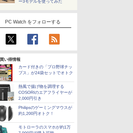
ー3モデルを使ってみた
PC Watch をフォローする
買い得情報
カード付きの「プロ野球チッ
プス」が24袋セットでオトク
7
7
7
7
8
8
8
8
9
9
9
9
10
10
10
10
熱風で揚げ物を調理する
COSORIのエアフライヤーが
2,000円引き
Philipsのゲーミングマウスが
約1,200円オトク！
OFF｜新生
でポイン
カー直
語がもの
超得2,000円OFF&P2倍
NiPoGi ミニpc Intel
【選べるタッチ式 14イ
［小説］ 波うららか
レビュー投稿 5年保証
【正規永久版office付
【タッチ式選べる 携帯
小学1年 もっと文章読
【1500円OFFクーポ
NIPOGI ミニPC AMD
アイ・オー・データ機
バムとケロのデイブッ
本日10倍
【マラソン
楽天1位★
永瀬廉 プ
特典付き｜
のチャン
】モニタ
分 ネイ
｜Surface Go2｜超軽
N5030 【2026新モデ
ンチ】モバイルモニタ
に、めおと日和 [ 百
｜MS Office 2024 H&B
き】【期間限定
式】モバイルモニター
解 （毎日のドリル） [
ン】【テンキー&Wi-
Ryzen 組込み V2748
器 ワイド液晶ディスプ
ク Bam and Kero
世代Core i
内組立の 
定P2倍【
BOX【初
モトローラのスマホが約1万
第8世代｜
 ミニPC
D HP
写し [
量タブレットノートパ
ル・業界超ミニ】 最大
ー 14インチ フルHD
瀬 しのぶ ]
搭載｜中古ノートパソ
10％OFF】OEM Key
14インチ フルHD IPS
学研プラス ]
Fi】ノートパソコン
mini pc 高性能 長期
レイ 23.8型/LCD-
Day Book [ 島田ゆか ]
ートパソコ
トップPC
で実質10,
（仮） [ 永