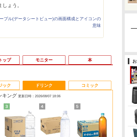
ましょう。
のテーブル(データシートビュー)の画面構成とアイコンの
意味
トップ
モニター
本
お
3
3
3
3
4
4
4
4
5
5
5
5
6
6
6
6
ジック
ドリンク
コミック
ランキング
更新日時：2026/08/07 18:06
間
爆
【★最大100%ポイン
液晶モニター PCディ
ノートパソコン14イン
日本創世史
モバイルモニター 15.6
中古美品 15.6インチ
「3500U/4300Uより速
JAFルートマップ全日
【マラソン限定
★office搭載＼2年保証
DELL デル E2417H
ちいかわカレンダー
超得1,000円
【エントリー
【公式・メー
100日後に英
ぼ
ト】【新生活応援・
スプレイ 23.8 24イン
チ 極軽量約965g 富士
インチ InnoView モバ
Fujitsu LIFEBOOK
い」 NiPoGi ミニpc
本2026拡大版 [ JAFメ
30%OFF】中古 DELL
／ minipc ミニPC デス
LED液晶モニター 23.8
2027 [ ナガノ ]
活応援 豪華
ト100％還元
販・送料無料
になる1日10
￥2,728
re
2026】【Office 2019
チ 144Hz 1ms IPS フ
通 LIFEBOOK U748 高
イルディスプレイ 自立
A5510/D / Windows11/
Ryzen Embedded
ディアワークス ]
Inspiron 3501 P90F
クトップパソコン パソ
インチワイド ブラック
最新OS対応 
ス】GMKtec
ー 新品 フルH
ティブ英語書き