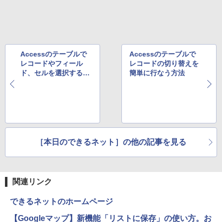
￥810
会 ]
非光沢 スピーカー内蔵 3年保証 ディスプ
Xiaomi シャオミ REDMI Buds 8 Lite ワイヤ
￥2,009
レイ パソコンモニター PCモニター フル
レスイヤホン Bluetooth 5.4 ノイズキャンセ
￥22,000
ハイビジョン 21インチ 液晶モニター ア
リング ANC 36時間再生
イリスオーヤマ DT-JF * 安心延長保証対
象
￥2,980
Accessのテーブルで
Accessのテーブルで
￥9,999
レコードやフィール
レコードの切り替えを
ド、セルを選択する方
簡単に行なう方法
法
グリーンハウス 7型ワイド液晶 電子POP
5
取付金具付き ホワイト GH-EP7F-WH [G
HEP7FWH]
￥10,970
［本日のできるネット］の他の記事を見る
関連リンク
できるネットのホームページ
【Googleマップ】新機能「リストに保存」の使い方。お