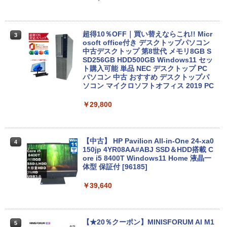
【1500円OFFクーポン】【タッチパネル
3
&WEBカメラ搭載】ノートパソコン 2in1
超得10％OFF｜買い替えならこれ!! Micr
3
タブレットPC 13.3インチ SSD128GB メ
osoft office付き デスクトップパソコン
モリ8GB Core i3 第8世代 Microsoft Off
中古デスクトップ 第8世代 メモリ8GB S
ice付き Windows11 東芝 dynabook D8
SD256GB HDD500GB Windows11 セッ
3 ノートパソコン 中古 PC パソコン 中古
ト購入可能 単品 NEC デスクトップ PC
ノートPC 中古ノート 最大SSD512GB
パソコン 中古 おすすめ デスクトップパ
ソコン マイクロソフトオフィス 2019 PC
￥24,800
￥29,800
2026新生活 13インチ超軽量 重さ約900g
4
ノートパソコン HP Dynabook 富士通 第
【中古】 HP Pavilion All-in-One 24-xa0
4
10世代Core i5/i7 アウトレット 最大メモ
150jp 4YR08AA#ABJ SSD＆HDD搭載 C
リ16GB SSD1TB 薄型軽量 13.3インチ O
ore i5 8400T Windows11 Home 液晶一
ffice付き 最新MicrosoftOffice2024可 W
体型 保証付 [96185]
indows11ノートパソコン 中古パソコン
WIFI Bluetooth 中古PC
￥39,640
￥25,600
【★20％クーポン】MINISFORUM AI M1
5