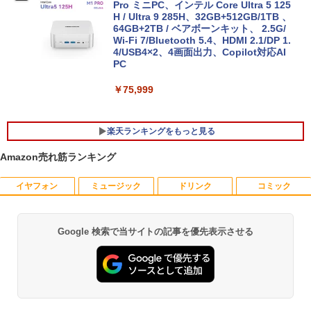
Pro ミニPC、インテル Core Ultra 5 125
本日10倍！高性能第10世代Core i7-1061
H / Ultra 9 285H、32GB+512GB/1TB 、
5
0Uノートパソコン 中古 Dynabook G83
64GB+2TB / ベアボーンキット、 2.5G/
超軽量約779g メモリ最大16GB 新品SSD
Wi-Fi 7/Bluetooth 5.4、HDMI 2.1/DP 1.
1TB 13.3インチ HDMI搭載 WEBカメラ5
4/USB4×2、4画面出力、Copilot対応AI
GWIFI Bluetooth内蔵 中古パソコン Mic
PC
rosoftOffice2024可 Windows11 送料無
料 持ち運び便利
￥75,999
￥27,600
楽天ランキングをもっと見る
Amazon売れ筋ランキング
イヤフォン
ミュージック
ドリンク
コミック
Yoothi 互換品 液晶 15.6インチ NV156F
獣医腫瘍学テキスト 第2版[本/雑誌] / 日
1
1
HM-N41 NV156FHM-N42 NV156FHM-N
本獣医がん学会/著 日本獣医がん学会獣医
43 NV156FHM-N46 NV156FHM-N47 NV
腫瘍科認定医認定委員会/監修
156FHM-N49 対応 FullHD 1920x1080 I
Google 検索で当サイトの記事を優先表示させる
Anker Soundcore P40i オフホワイト
BRUCE WAYNE feat. Flo Milli, ATL Jacob
【Amazon.co.jp限定】 い・ろ・は・す 2L P
薬屋のひとりごと 17巻 (デジタル版ビッグガ
PS LED LCD 液晶ディスプレイ 修理交換
￥19,800
[Explicit]
ET ラベルレス ×8本
ンガンコミックス)
用液晶パネル
￥7,990
￥250
￥1,112
￥770
￥9,250
世界の新富裕層はなぜ「オルカン・S＆P
2
500」を買わないのか 20代で純資産4億