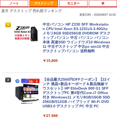
ノート
デスクトップ
モニター
本
楽天 デスクトップ 売れ筋ランキング
更新日時：2026/08/07 16:00
中古ノートパソコンDell Latitude 5320
中古パソコン HP Z230 SFF Workstatio
1
1
2-in-1 5320-con 【中古】 Dell Latitude
n CPU Intel Xeon E3-1231v3-3.40Ghz
5320 2-in-1 中古ノートパソコンCore i5
メモリ8GB SSD256GB DVDROM デスク
Win11 Pro 64bit Dell Latitude 5320 2-i
トップ パソコン 中古 パソコン パソコン
n-1 中古ノートパソコンCore i5 Win11 P
本体 高速SSD ウインドウズ10 Windows
ro 64bit
11 中古デスクトップ 中古pc win10 中古
デスクトップパソコン 送料無料
￥19,000
￥15,800
中古ノートパソコン インテル Celeron C
2
ore i5 Windows11 Pro Office 2024付き
【全品最大2500円OFFクーポン】【22イ
2
メモリ4GB/8GB/16GB選択可 SSD128G
ンチ 液晶+新品キーボード＆新品無線マ
B/1TB選択可 15.6型 テンキー ビジネス
ウスセット】HP EliteDesk 800 G1 SFF
在宅勤務 学生向け 初期設定不要 店長お
デスクトップPC 第4世代Core-i7 Office
まかせ中古厳選 ノートPC ノート パソコ
付き Windows11 メモリ8GB/16GB SSD
ン 中古PC 在宅ワーク オフィス 中古
256GB/512GB ハイブリッド Wi-Fi DVD
USB3.0 デスクトップ PC 中古 PC
￥11,980
￥27,999