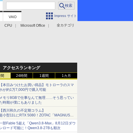
Impress サイト
全カテゴリ
CPU
Microsoft Office
アクセスランキング
時間
24時間
1週間
1カ月
【本日みつけたお買い得品】モトローラのスマ
ホが約1万7,000円で購入可能
メモリ8GBで仕事なんて無理……そう思ってい
た時期が僕にもありました
【西川和久の不定期コラム】
超小型11LにRTX 5080！ZOTAC「MAGNUS
ONE」最上位機の実力を探る
一部Fable 5超え「Qwen3.8-Max」8月12日ダウ
ンロード可能に！Qwen3.8-27Bも順次