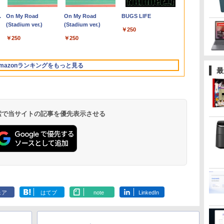
￥26,400
トカ
メモ
第9世代 Core i5 9500
モニター/1366x768/95°
FHD1920*1080IPS液晶
＆新品無線マウスセッ
1920×1080/アナログ
（0） [ 中脇 初枝 ]
ProBook 450 G7 第10
mini pc Windows11
HD(1920x1080) IPSパ
別な時間 （幻冬舎新
フルHD / Win
Mid2010年
VA ノングレ
￥26,800
￥28,800
￥12,149
￥32,800
￥27,999
￥12,280
￥26,400
￥33,800
￥39,980
￥13,200
￥1,034
￥34,990
￥42,000
￥11,980
￥770
プ
ィス
リ:8GB/SSD:256GB/512GB/1TB/12.5
メモリ8GB 高速
視野/HDMI VGA AV
最大メモリ16GB
ト】HP EliteDesk 800
RGB HDMI/ブラック/
世代 Core i5 メモリ
Pro 12GB+256GB
ネル VA249QGZ [23.8
書） [ 林真理子 ]
高性能 AMD Ry
スピーカー内蔵
.
Anker Soundcore
On My Road
【2026年アップグレ
On My Road
Xiaomi シャオミ
BUGS LIFE
pc
型/Webカメ
SSD256GB
BNC USB ポー
SSD1TB Office付きパ
G1 SFF デスクトップ
スピーカー：あり/より
16GB SSD256GB
SSD (4TB拡大可能) 4K
インチ]【PCモニタ
5650u/ 16GB
証 ディスプレ
Liberty 5 ミッドナイ
(Stadium ver.)
ード版】AOKIMI ワ
(Stadium ver.)
REDMI Buds 8 Lite ワ
ラ/WIFI/Bluetooth/HDMI/USB
Windows11 Pro Office
ト/VESAマウント/スピ
ソコン
PC 第4世代Core-i7
サステナブルなディス
Bluetooth HDMI カメ
静音 高速熱放散 小型
ー・液晶ディスプレ
NVMe式256GB
ンモニター P
￥250
トブラック
イヤレスイヤホン
イヤレスイヤホン
ク
Type-C/中古 パソコン
2019搭載 WiFi 無線
ーカー内蔵/リモコン
MicrosoftOffice2024
Office付き
プレイへ/3辺フレーム
ラ Wi-Fi 15.6インチ
超軽量ミニパソコン豊
イ】【送料無料】
カメラ/ 無線Wi-
ー フルハイ
￥250
￥250
bluetooth イヤホン
Bluetooth 5.4 ノイズ
1
中古PC 中古ノートパソ
LAN DVD ドライブ 4K
可 日本語配列キーボー
Windows11 メモリ
レス
Windows 11 Pro 送料
富なインターフェース
Office付き/ 
21インチ 液
￥14,990
￥1,964
￥2,980
V12 小型軽量 ブルー
キャンセリング ANC
マク
コン Windows11
対応 省スペース 中古
ド/Webカメラ /USB
8GB/16GB
無料 保証付き
USB3.2/HDMI 2.0×2 高
古ノートパソ
アイリスオーヤ
トゥースHi-Fi 最大
36時間再生
PC 整備済み品 90日保
3.0 /HDMI 5GWIFI
SSD256GB/512GB ハ
速2.4G/5GWi-Fi BT4.2
パソコン 中古
JF *
mazonランキングをもっと見る
36時間再生 ぶるーと
最
証 送料無料
Bluetooth ノートパソ
イブリッド Wi-Fi DVD
省電力 小型パソコン
込送料無料 
ゅーす コードレス
コン
USB3.0 デスクトップ
当日発送
ENCノイズキャンセ
PC 中古 PC
リング 自動ペアリン
グ Type-C充電 マイ
ク付き 防水 タッチ式
 検索で当サイトの記事を優先表示させる
音量調整 スポーツ/通
勤/通学/WEB会議(ホ
ワイト)
by Amazon 天然水
ONE PIECE モノクロ
by Amazon 炭酸水
HUNTER×HUNTER
コカ・コーラ やかんの
スーパーの裏でヤニ吸
ラベルレス 2L×9本
版 115 (ジャンプコミ
ラベルレス 500ml
モノクロ版 39 (ジャ
麦茶 from 爽健美茶 ラ
うふたり 9巻 (デジタル
ックスDIGITAL)
×24本 強炭酸水 ペッ
ンプコミックス
ベルレス
版ビッグガンガンコミ
￥1,117
ェア
はてブ
note
LinkedIn
水
トボトル 500ミリリ
DIGITAL)
650mlPET×24本
ックス)
￥594
￥1,625
￥572
￥2,009
￥810
ットル (Smart
Basic)