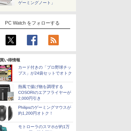
ゲーミングノート」
PC Watch をフォローする
買い得情報
カード付きの「プロ野球チッ
プス」が24袋セットでオトク
7
7
7
7
8
8
8
8
9
9
9
9
10
10
10
10
熱風で揚げ物を調理する
COSORIのエアフライヤーが
2,000円引き
Philipsのゲーミングマウスが
約1,200円オトク！
良品
 Core
5イン
0 （ヤン
【エントリーでポイン
【新品】Windows11
【楽天1位常連・超800
【送料無料】JISハンド
HP Elite Dragonfly G2
3画面 出力可能 ■ 大容
【楽天1位 累計販売100
魔王城の料理番 〜コワ
【★最大100%ポイン
【★最大100%ポイン
＼メーカー5年保証／
お経に記された宝のあ
LENOV
【1,000
異世界居酒
【全品ポイ
kPad
HDD1TB
/27インチ
ミック
ト100％還元チャンス】
ノートパソコン office
冠獲得】黒/白 モニター
ブック 生コンクリー
13.3インチ 第11世代
量 16GB メモリ ■
万台突破】モバイルモ
モテ魔族ばかりだけ
ト】【新生活応援・
ト】【Win11正式対応】
【最短即日発送】 【新
りか 仏教レコード [
パン ノー
イント最大3
(22) 【電
要エント
モトローラのスマホが約1万
pe-20XJ
511J/A
100Hz
]
GMKtec G10 ミニ
付き 15.6インチワイド
21.5 / 23.8 / 24.5 / 27型
ト 2026／日本規格協
Core i5 メモリ8GB
SSD 256GB ■ Core i7
ニター 15.6インチ フル
ど、ホワイトな職場で
2026】【Office 2019
Dell OptiPlex 3080
品】 モニター 24イン
三木大雲 ]
IdeaPad D
元！】モニ
川 夏哉 ]
限定セール】