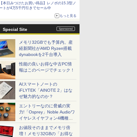
【本日みつけたお買い得品】レノボの15.3型ノ
ートが4万5千円引きでセール中
もっと見る
Special Site
メモリ32GBでも予算内。産
経新聞社がAMD Ryzen搭載
dynabookを2千台導入
性能の良いお得な中古PC情
報はこのページでチェック！
AIスマートノートの
iFLYTEK「AINOTE 2」はな
ぜ魅力的なのか？
エントリーなのに脅威の実
力!「Osprey」Noble Audioワ
イヤレスイヤフォン4機種を
一気に聴く
お値段そのままでメモリ倍
増！メモリ32GBの「お得な