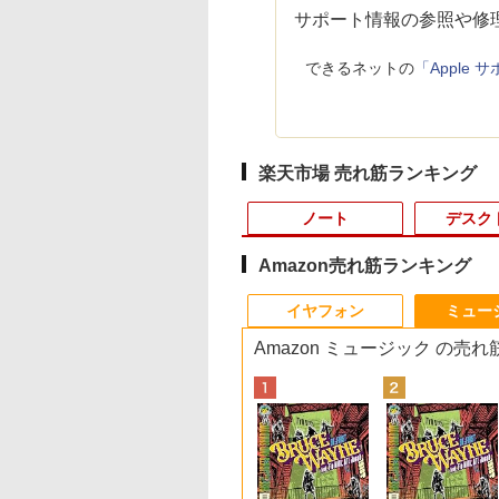
サポート情報の参照や修
できるネットの
「Apple
楽天市場 売れ筋ランキング
ノート
デスク
Amazon売れ筋ランキング
10
10
10
10
1
1
1
1
2
2
2
2
イヤフォン
ミュー
Amazon ミュージック の売
最大100%ポイン
最大100%ポイン
ーカー5年保証／
に記された宝のあ
LENOVO｜レノボジャ
【1,000円クーポン＋ポ
異世界居酒屋「のぶ」
【全品ポイント10倍！
8月5日限定10倍＆抽選
【マラソンP5倍/10%オ
【公式・メーカー直
ゼンリン住宅地図 B4判
パナソ ニック ノート
中古デスクトップDel
モニター 23.8インチ
杖と剣のウィストリ
【新生活応援・
【Win11正式対応】
短即日発送】 【新
 仏教レコード [
パン ノートパソコン
イント最大31.5%還
(22) 【電子書籍】[ 蝉
要エントリー】【期間
10000P！｜高性能ノー
フクーポン】中古ディ
販・送料無料】モニタ
東京都 東京都港区 発行
パソコン Let's note
Optiplex 3070 SFF
144Hz FHD pcモニ
（16） 【電子書籍】
】【Office 2019
 OptiPlex 3080
 モニター 24イン
大雲 ]
IdeaPad Duet370
元！】モニター 27イン
川 夏哉 ]
限定セール】Inspiron
トパソコン富士通 ライ
スクトップパソコン
ー 新品 フルHD HP
年月202604 13103011I
CF-SV8 軽量化 12.1
3070-3070SF 【中
ー フリッカーレス
大森藤ノ ]