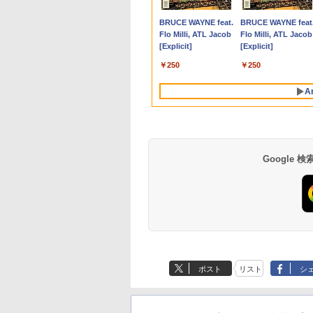
B】富士通
第10世代 Core i5/
ディスプレイ PCモ
Chromebook ミステ
チ 液晶ディスプレイ
Inspiron デスクトップ
フブック A579/749
Windows11 Office付
Series 3 Pro 322pe
ンチ
Dell Optiplex 3070
FullHD ブルーライ
999
,800
,800
650
￥51,480
￥16,979
￥924
￥54,250
￥24,000
￥15,800
￥11,280
￥25,740
￥25,800
￥24,500
￥10,980
￥594
EBOOK U757/第7世
ー ASUS 液晶ディ
ィブルー 82T6000RJP
WQHD(2560×1440)
PC DELL Inspiron
Windows11 第八世代
き デル Dell OptiPlex
21.45インチFHDモニタ
WUXGA(1920×1200)
SFF 中古デスクトッ
ット ノングレア デ
Anker Soundcore
BRUCE WAYNE feat.
Anker Soundcore
BRUCE WAYNE feat
re i5/メモ
GB/16GB/32GB/SSD:256GB/512GB/1TB/USB
レイ VA249QGZ
[10.95型 /Chrome OS
144Hz VAパネル ブル
3020s ネイビー【中
Corei5 15.6型大画面
3050 SFF 第6世代Core
ー IPS 21.5型 角度調整
ノートPC 第8世代
Core i5 Win11 Pro
プレイ HDMI 144hz 
P40i オフホワイト
Flo Milli, ATL Jacob
P31i ブラック
Flo Milli, ATL Jacob
B/16GB/SSD:256GB/512GB/1TB/
DP/HDMI/Wi-fi/2画
49QGSZ 23.8型
/Snapdragon /メモ
ーライト軽減
古】
メモリ8GB 秒速起動新
i5 メモリ8GB/16GB 高
VESA 100Hz 液晶
Core i5-8365U
64bit Dell Optiplex
モニター Adaptive-
[Explicit]
[Explicit]
ー/15.6型/Wi-
0×1080 IPSパネル
リ：4GB /eMMC：
FreeSync & G-Sync
品SSD256GB DVD内
速SSD128GB/256GB
HDMI VGA PS5
1.90GHz メモリ8GB
3070 SFF 中古デス
Sync ブラック
￥7,990
￥5,990
VD/HDMI/VGA/Office/
ndows11/Windows10/Office/
保証付き 応答速度
128GB /2022年7月モデ
サポート オフィス＆カ
蔵【カメラ、テンキー
DVD搭載 初期設定済み
Switch 3年保証 転送不
SSD WEBカメラ内蔵
トップCore i5 Win11
MAXZEN MJM24IC0
￥250
￥250
 パソコン/中古PC
 デスクトップ デス
s フレームレス
ル]
ジュアルゲーミング対
選べる】ノートパソコ
送料無料 保証付き
可 (型番：AK2F1UT）
(SSD 256GB) win11
Pro 64bit
MJM24IC02-F144 
トパソコ
ップPC
0Hz 仕事 ビジネス
応 129%sRGB 高色域
ン オフィス付き
pro&office 2019 搭
スゼン
A
ndows11
 スピーカー付き
対応 KTC H27T27S
Microsoftoffice2024
載・送料無料
ランキング6冠
可 WIFI Bluetooth 送
料無料
Google
【Amazon.co.jp限
薬屋のひとりごと 17
by Amazon 天然水
異世界居酒屋「の
定】 い・ろ・は・す
巻 (デジタル版ビッグ
ラベルレス 500ml
ぶ」(22) (角川コミッ
2L PET ラベルレス
ガンガンコミックス)
×24本 富士山の天然
クス・エース)
ポスト
リスト
シ
×8本
水 バナジウム含有 
￥1,112
￥770
￥1,380
￥832
ミネラルウォーター
ペットボトル 静岡県
産 500ミリリットル