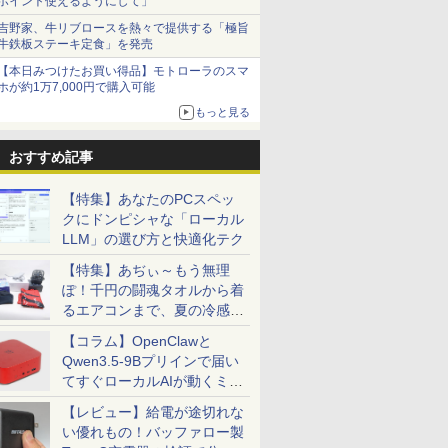
ポイント使えるようにして」
吉野家、牛リブロースを熱々で提供する「極旨
牛鉄板ステーキ定食」を発売
【本日みつけたお買い得品】モトローラのスマ
ホが約1万7,000円で購入可能
もっと見る
おすすめ記事
【特集】あなたのPCスペッ
クにドンピシャな「ローカル
LLM」の選び方と快適化テク
【特集】あぢぃ～もう無理
ぽ！千円の闘魂タオルから着
るエアコンまで、夏の冷感グ
ッズ一挙紹介
【コラム】OpenClawと
Qwen3.5-9Bプリインで届い
てすぐローカルAIが動くミニ
PC「SER9 Pro」
【レビュー】給電が途切れな
い優れもの！バッファロー製