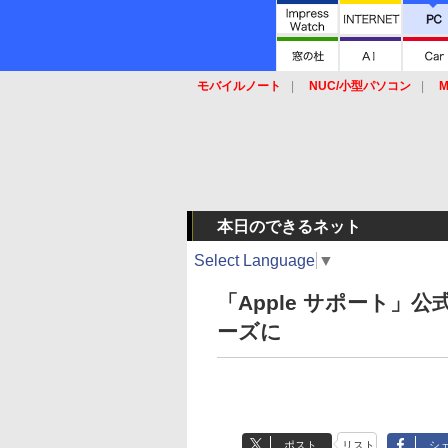
モバイルノート
NUC/小型パソコン
M
SSD
キーボード
マウス
本日のできるネット
Select Language
▼
「Apple サポート」
ーズに
ポスト
リスト
シ