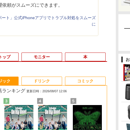
理依頼がスムーズにできます。
 サポート」公式iPhoneアプリでトラブル対処をスムーズ
に
トップ
モニター
本
お
3
3
3
3
4
4
4
4
5
5
5
5
6
6
6
6
ジック
ドリンク
コミック
れ筋ランキング
更新日時：2026/08/07 12:06
l
ア
【★最大100%ポイン
【中古・Aランク】富
Thinlerain 13.3インチ
歴史地理学事典 [ 歴史
【整備済み品】 15.6イ
【全品最大2500円OFF
アイ・オー・データ ワ
はじめての世界名作え
【マラソンP5倍/10%オ
【正規永久版Office付
★エイスース / ASUS
80代になるとたいてい
13.3インチ 
iMac 27インチ
モニター 21.
キングダム 8
タ
[
ト】Lenovo ThinkPad
士通 ESPRIMO D588/B
モニター 小型 ディスプ
地理学会 ]
ンチ 第11世代Intel
クーポン】【22インチ
イド液晶ディスプレイ
ほん あかいえほんの
フクーポン】中古ノー
き】NiPoGi ミニpc
アイケア液晶ディスプ
ボケるか死ぬ。70代は
Lenovo Thin
i5-2.8 GHz 
チ/23.8インチ
グジャンプコ
イ
古】
X280/第8世代 Core i5/
デスクトップパソコン
レイ 液晶ディスプレイ
N5095
液晶+新品キーボード
21.5/23.8/27型
おうち（1～40巻）
トパソコン HP
Intel N5030 最大3.1Hz
レイ フル
神様から与えられた特
X13 Gen2 Ty
メモリ8GB MC
フルhd 高画質 
ス） [ 原 泰久 