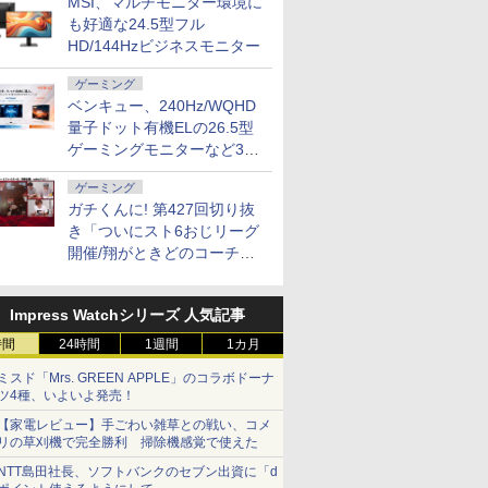
MSI、マルチモニター環境に
も好適な24.5型フル
HD/144Hzビジネスモニター
ゲーミング
ベンキュー、240Hz/WQHD
量子ドット有機ELの26.5型
ゲーミングモニターなど3機
種
ゲーミング
ガチくんに! 第427回切り抜
き「ついにスト6おじリーグ
開催/翔がときどのコーチ就
任など」
Impress Watchシリーズ 人気記事
時間
24時間
1週間
1カ月
ミスド「Mrs. GREEN APPLE」のコラボドーナ
ツ4種、いよいよ発売！
【家電レビュー】手ごわい雑草との戦い、コメ
リの草刈機で完全勝利 掃除機感覚で使えた
NTT島田社長、ソフトバンクのセブン出資に「d