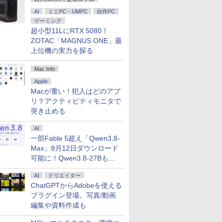
AI
ミニPC・UMPC
自作PC
ゲーミング
超小型11LにRTX 5080！
ZOTAC「MAGNUS ONE」最
上位機の実力を探る
Mac Info
Apple
Macが重い！犯人はどのアプ
リ？アクティビティモニタで
突き止める
AI
一部Fable 5超え「Qwen3.8-
Max」8月12日ダウンロード
可能に！Qwen3.8-27Bも順
次
AI
クリエイター
ChatGPTからAdobeを使える
プラグイン登場。写真/動画
編集や資料作成も