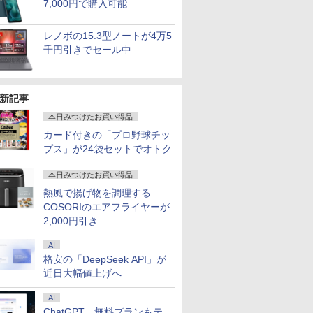
7,000円で購入可能
dows11/
モデル
ア 非光沢
PC【AMD Ryzen 5
液晶 フルHD Intel
240Hz/200Hz
会／編
SSD 256GB Webカメ
■ 高年式モデル ■
HD 4K タッチパネル バ
す〜 6巻 【電子書
H&B】富士通
SFF/第10世代 Core i5/
チ ディスプレイ PCモ
Chromeb
チ 液晶デ
Inspiro
￥61,999
￥39,800
￥11,999
￥27,940
￥39,800
￥49,800
￥12,999
￥792
￥23,999
￥45,800
￥16,800
￥1,650
￥51,480
￥16,979
￥924
￥54,250
zen 5-
 3年保
3500U DDR4 16GB
Pentium GOLD 6500Y
/180Hz/165Hz/100Hz
ラ WiFi 6 タッチパネル
Windows10 Pro ■ オ
ッテリー内蔵 選べる13
籍】[ ワイエム系 ]
LIFEBOOK U757/第7世
メモ
ニター ASUS 液晶ディ
ィブルー 82
WQHD(256
PC DELL I
/ 爆速
イ パソコ
512GB/256GB/1T
メモリ12GB 新品
ゲーミングモニター
Windows11 中古ノー
フィスソフト付 ■
モデル 非光沢IPS パネ
代 Core i5/メモ
リ:8GB/16GB/32GB/SSD:256GB/
スプレイ VA249QGZ
[10.95型 /
144Hz V
3020s 
レノボの15.3型ノートが4万5
-SSD/
Cモニタ
SSD】4C/8T 3.7GHz
SSD256GB USB3.0
1ms応答 pcモニター
トパソコン
DELL OptiPlex 7050
ル Type-C対応 HDMI
リ:8GB/16GB/SSD:256GB/512GB/
3.2/DP/HDMI/Wi-fi/2画
VA249QGSZ 23.8型
/Snapdra
ーライト軽
古】
千円引きでセール中
Fi6/
ビジョン
64GB 16T拡張
HDMI 日本語配列キー
パソコン モニター 非光
MT ミニタワー【中古
モニター 持ち運び ディ
テンキー/15.6型/Wi-
面出
1920×1080 IPSパネル
リ：4GB /
FreeSync 
Win11【中
晶モニター
Windows11 Pro 8K/4K
ボード【NC15】
沢 スピーカー内蔵
パソコン】 初期設定不
スプレイ サブディスプ
Fi/DVD/HDMI/VGA/Office/
力/Windows11/Windows10/Office
5年保証付き 応答速度
128GB /
サポート 
コン 中古
マ DT-
3画面出力 LAN *2
HDR/Freesync/VESA
要 整備済み 安心サポ
レイ デュアルモニター
中古 パソコン/中古PC
中古 デスクトップ デス
1ms フレームレス
ル]
ジュアルゲ
PC】税
WiFi5 Bluetooth5.0
cocopar HG-238
ート
ミニPC対応 EVICIV
ノートパソコ
クトップPC
120Hz 仕事 ビジネス
応 129%s
新記事
あす楽対応
Nucbox みにpc Ryzen
ン/Windows11
在宅 スピーカー付き
対応 KTC 
5
楽天ランキング6冠
本日みつけたお買い得品
N95/N97/N100/4300U/N150
カード付きの「プロ野球チッ
より高性能
プス」が24袋セットでオトク
本日みつけたお買い得品
熱風で揚げ物を調理する
COSORIのエアフライヤーが
2,000円引き
AI
格安の「DeepSeek API」が
近日大幅値上げへ
AI
ChatGPT、無料プランもテ