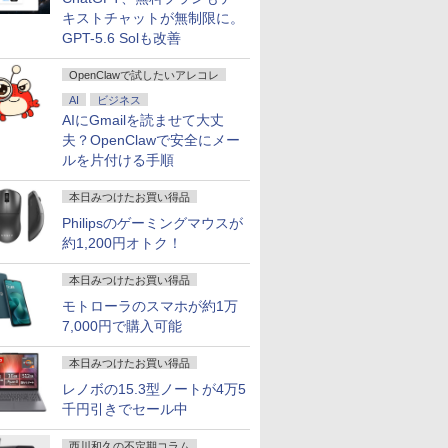
キストチャットが無制限に。
GPT-5.6 Solも改善
OpenClawで試したいアレコレ
AI
ビジネス
AIにGmailを読ませて大丈
夫？OpenClawで安全にメー
ルを片付ける手順
本日みつけたお買い得品
Philipsのゲーミングマウスが
約1,200円オトク！
本日みつけたお買い得品
モトローラのスマホが約1万
7,000円で購入可能
本日みつけたお買い得品
レノボの15.3型ノートが4万5
千円引きでセール中
西川和久の不定期コラム