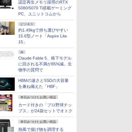
認定再生メモリ採用のRTX
5080/5070 Ti搭載ゲーミング
PC、ユニットコムから
ビジネス
約1.49kgで持ち運びやすい
15.6型ノート「Aspire Lite
15」
AI
Claude Fable 5、格下モデル
に回される不満が85%減。生
物学の質問で
HBMの速さとSSDの大容量
を兼ね備えた「HBF」
本日みつけたお買い得品
カード付きの「プロ野球チッ
プス」が24袋セットでオトク
本日みつけたお買い得品
熱風で揚げ物を調理する