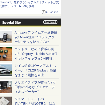
ChatGPT、無料プランもテキストチャットが無
制限に。GPT-5.6 Solも改善
もっと見る
Special Site
Amazon プライムデー過去最
安! Anker注目プロジェクタ
ー3モデルを使ってみた
エントリーなのに脅威の実
力!「Osprey」Noble Audioワ
イヤレスイヤフォン4機種を
一気に聴く
レイズ鍛造1ピースアルミホ
イール「CE28 N-plus」軽量
なままに剛性を向上
クリエイティブが作った2万
円台の“小さなピュアオーデ
ィオスピーカー”
AIスマートノートの
iFLYTEK「AINOTE 2」はな