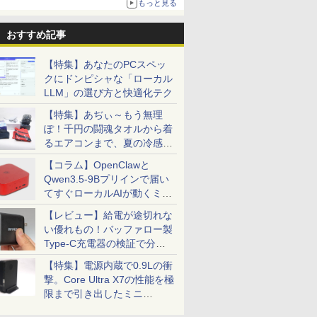
もっと見る
おすすめ記事
【特集】あなたのPCスペッ
クにドンピシャな「ローカル
LLM」の選び方と快適化テク
【特集】あぢぃ～もう無理
ぽ！千円の闘魂タオルから着
るエアコンまで、夏の冷感グ
ッズ一挙紹介
【コラム】OpenClawと
Qwen3.5-9Bプリインで届い
てすぐローカルAIが動くミニ
PC「SER9 Pro」
【レビュー】給電が途切れな
い優れもの！バッファロー製
Type-C充電器の検証で分か
ったこと
【特集】電源内蔵で0.9Lの衝
撃。Core Ultra X7の性能を極
限まで引き出したミニ
PC「GPD BOX」