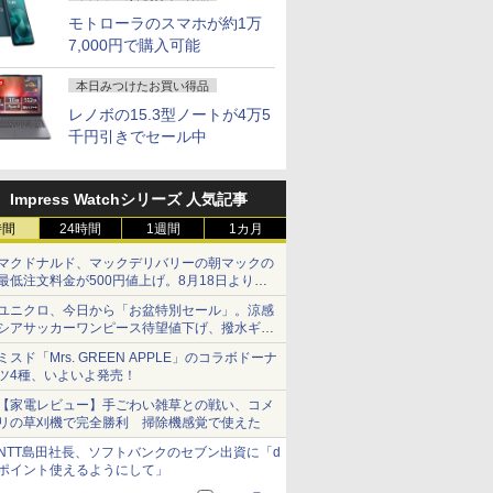
モトローラのスマホが約1万
7,000円で購入可能
本日みつけたお買い得品
レノボの15.3型ノートが4万5
千円引きでセール中
Impress Watchシリーズ 人気記事
時間
24時間
1週間
1カ月
マクドナルド、マックデリバリーの朝マックの
最低注文料金が500円値上げ。8月18日より
1,500円から受付
ユニクロ、今日から「お盆特別セール」。涼感
シアサッカーワンピース待望値下げ、撥水ギア
ショーツは1990円に
ミスド「Mrs. GREEN APPLE」のコラボドーナ
ツ4種、いよいよ発売！
【家電レビュー】手ごわい雑草との戦い、コメ
リの草刈機で完全勝利 掃除機感覚で使えた
NTT島田社長、ソフトバンクのセブン出資に「d
ポイント使えるようにして」