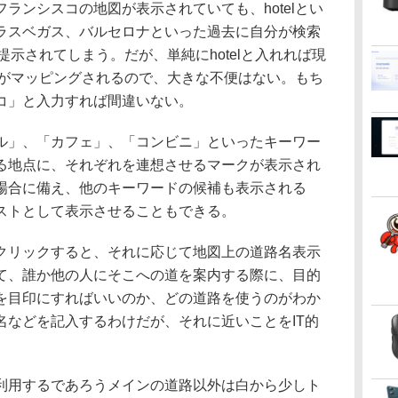
ランシスコの地図が表示されていても、hotelとい
ラスベガス、バルセロナといった過去に自分が検索
が提示されてしまう。だが、単純にhotelと入れれば現
位置がマッピングされるので、大きな不便はない。もち
コ」と入力すれば間違いない。
」、「カフェ」、「コンビニ」といったキーワー
る地点に、それぞれを連想させるマークが表示され
場合に備え、他のキーワードの候補も表示される
ストとして表示させることもできる。
リックすると、それに応じて地図上の道路名表示
て、誰か他の人にそこへの道を案内する際に、目的
を目印にすればいいのか、どの道路を使うのがわか
名などを記入するわけだが、それに近いことをIT的
用するであろうメインの道路以外は白から少しト