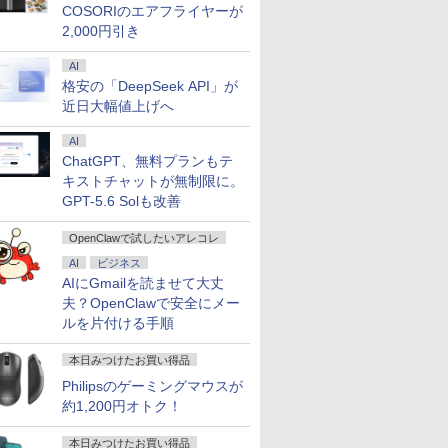
COSORIのエアフライヤーが
2,000円引き
AI
格安の「DeepSeek API」が
近日大幅値上げへ
AI
ChatGPT、無料プランもテ
キストチャットが無制限に。
GPT-5.6 Solも改善
OpenClawで試したいアレコレ
AI
ビジネス
AIにGmailを読ませて大丈
夫？OpenClawで安全にメー
ルを片付ける手順
本日みつけたお買い得品
Philipsのゲーミングマウスが
約1,200円オトク！
本日みつけたお買い得品