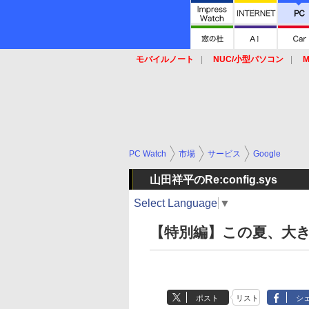
モバイルノート
NUC/小型パソコン
M
SSD
キーボード
マウス
PC Watch
市場
サービス
Google
山田祥平のRe:config.sys
Select Language
▼
【特別編】この夏、大きく
ポスト
リスト
シ