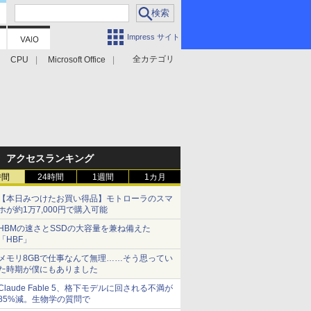
Impress サイト
全カテゴリ
CPU
Microsoft Office
アクセスランキング
時間
24時間
1週間
1カ月
【本日みつけたお買い得品】モトローラのスマ
ホが約1万7,000円で購入可能
HBMの速さとSSDの大容量を兼ね備えた
「HBF」
メモリ8GBで仕事なんて無理……そう思ってい
た時期が僕にもありました
Claude Fable 5、格下モデルに回される不満が
85%減。生物学の質問で