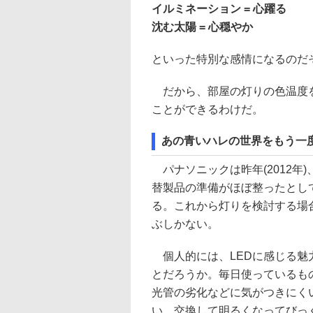
イルミネーション = 心躍る
沈む太陽 = 心穏やか
といった特別な感情になるのだ
だから、部屋の灯りの色温度を
ことができるわけだ。
あの青いハレの世界をもう一
パナソニックは昨年(2012年
替製品の準備がほぼ整ったとし
る。これから灯りを検討する場
ぶしかない。
個人的には、LEDに感じる魅
とだろうか。毎日使っているも
光管の劣化などに気がつきにく
い。交換して明るくなってびっ