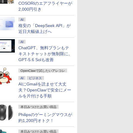
COSORIのエアフライヤーが
2,000円引き
AI
格安の「DeepSeek API」が
近日大幅値上げへ
AI
ChatGPT、無料プランもテ
キストチャットが無制限に。
GPT-5.6 Solも改善
OpenClawで試したいアレコレ
AI
ビジネス
AIにGmailを読ませて大丈
夫？OpenClawで安全にメー
ルを片付ける手順
本日みつけたお買い得品
Philipsのゲーミングマウスが
約1,200円オトク！
本日みつけたお買い得品