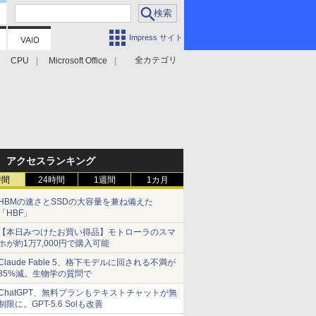
Impress サイト
全カテゴリ
CPU
Microsoft Office
アクセスランキング
時間
24時間
1週間
1カ月
HBMの速さとSSDの大容量を兼ね備えた
「HBF」
【本日みつけたお買い得品】モトローラのスマ
ホが約1万7,000円で購入可能
Claude Fable 5、格下モデルに回される不満が
85%減。生物学の質問で
ChatGPT、無料プランもテキストチャットが無
制限に。GPT-5.6 Solも改善