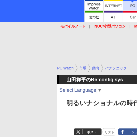
モバイルノート
NUC/小型パソコン
M
SSD
キーボード
マウス
PC Watch
市場
動向
パナソニック
山田祥平のRe:config.sys
Select Language
▼
明るいナショナルの時
ポスト
リスト
シ