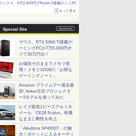
リンクス、6万2,800円でRyzen 5搭載のミニPC
もっと見る
Special Site
マウス、RTX 5060 Ti搭載ゲ
ーミングPCが7万5,000円オ
フで30万円台！
お値段そのままでメモリ倍
増！メモリ32GBの「お得な
ゲーミングノート」
Amazon プライムデー過去最
安! Anker注目プロジェクタ
ー3モデルを使ってみた
レイズ鍛造1ピースアルミホ
イール「CE28 N-plus」軽量
なままに剛性を向上
「A&ultima SP4000T」の魅
力！ポケットに入るオーディ