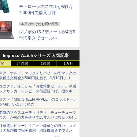
モトローラのスマホが約1万
7,000円で購入可能
本日みつけたお買い得品
レノボの15.3型ノートが4万5
千円引きでセール中
Impress Watchシリーズ 人気記事
時間
24時間
1週間
1カ月
マクドナルド、マックデリバリーの朝マックの
最低注文料金が500円値上げ。8月18日より
1,500円から受付
ユニクロ、今日から「お盆特別セール」。涼感
シアサッカーワンピース待望値下げ、撥水ギア
ショーツは1990円に
ミスド「Mrs. GREEN APPLE」のコラボドーナ
ツ4種、いよいよ発売！
老舗のマウスユーティリティ「チューチューマ
ウス」がAIの力を借りて15年ぶりに復活／64bit
化、Windows 10/11、「Chrome」も走り回
【家電レビュー】手ごわい雑草との戦い、コメ
る。復活記念で2026年末まで500円
リの草刈機で完全勝利 掃除機感覚で使えた