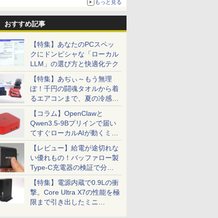
もっと見る
おすすめ記事
【特集】あなたのPCスペッ
クにドンピシャな「ローカル
LLM」の選び方と快適化テク
【特集】あぢぃ～もう無理
ぽ！千円の闘魂タオルから着
るエアコンまで、夏の冷感グ
ッズ一挙紹介
【コラム】OpenClawと
Qwen3.5-9Bプリインで届い
てすぐローカルAIが動くミニ
PC「SER9 Pro」
【レビュー】給電が途切れな
い優れもの！バッファロー製
Type-C充電器の検証で分か
ったこと
【特集】電源内蔵で0.9Lの衝
撃。Core Ultra X7の性能を極
限まで引き出したミニ
PC「GPD BOX」