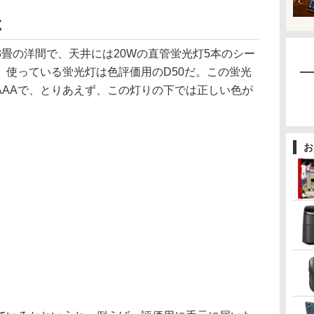
く
畳の洋間で、天井には20Wの直管蛍光灯5本のシー
。使っている蛍光灯は色評価用のD50だ。この蛍光
形AAAで、とりあえず、この灯りの下では正しい色が
お