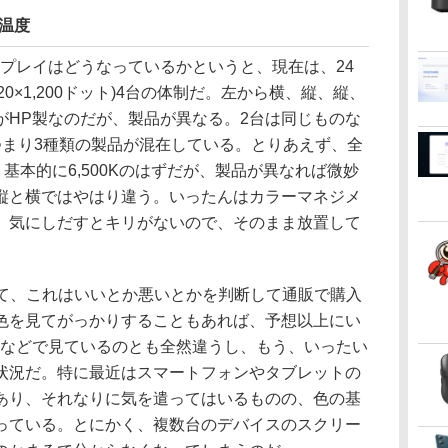
温度
プレイはどうなっているかというと、現在は、24
920×1,200ドット)4台の体制だ。左から横、縦、縦、
がHP製なのだが、製品が異なる。2台は同じものな
つまり3種類の製品が混在している。とりあえず、全
基本的に6,500Kのはずだが、製品が異なれば微妙
縦と横ではやはり違う。いったんはカラーマネジメ
、気にしだすとキリがないので、そのまま放置して
て、これはいいとか悪いとかを判断して通販で購入
色を見てがっかりすることもあれば、予想以上にい
Cなどで見ているのとも全然違うし、もう、いったい
状況だ。特に最近はスマートフォンやタブレットの
あり、それなりに気を遣ってはいるものの、色の基
っている。とにかく、複数台のデバイスのスクリー