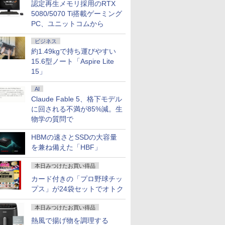
認定再生メモリ採用のRTX
5080/5070 Ti搭載ゲーミング
PC、ユニットコムから
ビジネス
約1.49kgで持ち運びやすい
15.6型ノート「Aspire Lite
15」
AI
Claude Fable 5、格下モデル
に回される不満が85%減。生
物学の質問で
HBMの速さとSSDの大容量
を兼ね備えた「HBF」
本日みつけたお買い得品
カード付きの「プロ野球チッ
プス」が24袋セットでオトク
本日みつけたお買い得品
熱風で揚げ物を調理する